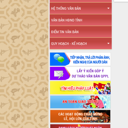
HỆ THỐNG VĂN BẢN
VĂN BẢN HĐND TỈNH
ĐIỂM TIN VĂN BẢN
QUY HOẠCH - KẾ HOẠCH