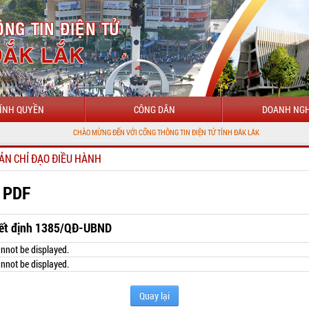
ÍNH QUYỀN
CÔNG DÂN
DOANH NGH
CHÀO MỪNG ĐẾN VỚI CỔNG THÔNG TIN ĐIỆN TỬ TỈNH ĐẮK LẮK
ẢN CHỈ ĐẠO ĐIỀU HÀNH
 PDF
ết định 1385/QĐ-UBND
nnot be displayed.
nnot be displayed.
Quay lại