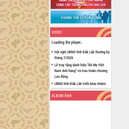
VIDEO
Loading the player...
Hội nghị UBND tỉnh Đắk Lắk thường kỳ
tháng 7/2026
Lễ truy tặng danh hiệu “Bà Mẹ Việt
Nam Anh hùng” và trao Huân chương
Lao động
UBND tỉnh Đắk Lắk triển khai nhiệm
vụ 6 tháng cuối năm 2026
ALBUM ẢNH
Kỳ họp thứ Hai, Hội đồng nhân dân
tỉnh khóa XI quyết nghị nhiều nội dung
quan trọng
Bí thư Tỉnh ủy Lương Nguyễn Minh
Triết thăm, tặng quà người có công với
cách mạng