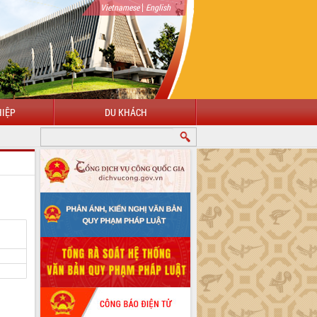
|
Vietnamese
English
IỆP
DU KHÁCH