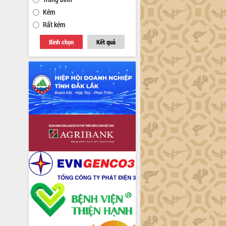
Kém
Rất kém
Bình chọn
Kết quả