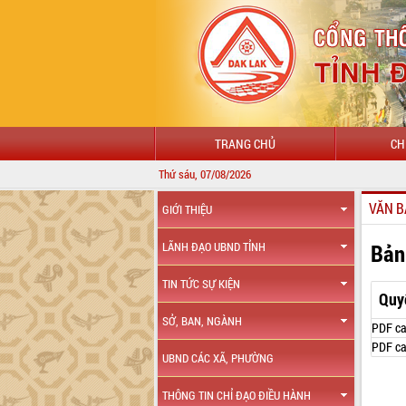
TRANG CHỦ
CH
Thứ sáu, 07/08/2026
VĂN B
GIỚI THIỆU
Bản
LÃNH ĐẠO UBND TỈNH
TIN TỨC SỰ KIỆN
Quy
SỞ, BAN, NGÀNH
PDF ca
PDF ca
UBND CÁC XÃ, PHƯỜNG
THÔNG TIN CHỈ ĐẠO ĐIỀU HÀNH