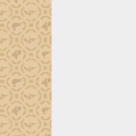
ứng để giữ vững thị trường xuất khẩu
Diễn đàn Kinh tế tư nhân Việt Nam đột
phá cơ chế - Hợp tác công tư
Đề án 06 tạo bước ngoặt đột phá trong
cải cách hành chính tỉnh Đắk Lắk
Kết nối tour, đẩy mạnh chuyển đổi số
để phát triển du lịch Đắk Lắk
Khởi động Dự án Đầu tư xây dựng hạ
tầng kỹ thuật Cụm công nghiệp Tân
Tiến
Gặp mặt các cơ quan báo chí nhân Kỷ
niệm 101 năm Ngày Báo chí Cách
mạng Việt Nam
Đắk Lắk sơ kết 4 năm triển khai thực
hiện Đề án 06 của Chính phủ
Họp báo thông tin về Hội nghị Công bố
Quy hoạch và Xúc tiến đầu tư tỉnh Đắk
Lắk
Khơi thông điểm nghẽn, đẩy nhanh
giải ngân vốn khắc phục thiên tai