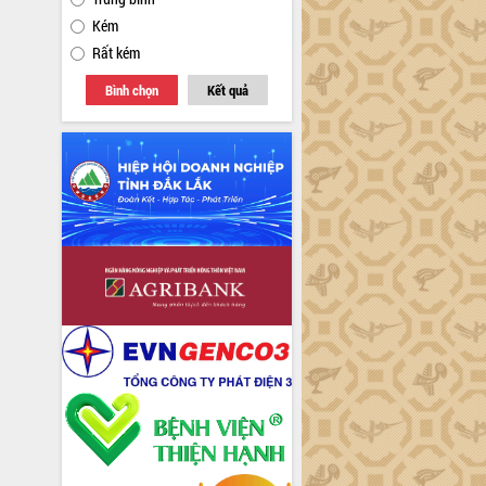
Kém
Rất kém
Bình chọn
Kết quả