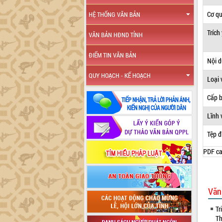
Cơ q
HỆ THỐNG VĂN BẢN
Trích
VĂN BẢN HĐND TỈNH
ĐIỂM TIN VĂN BẢN
Nội 
QUY HOẠCH - KẾ HOẠCH
Loại 
Cấp 
Lĩnh 
Tệp đ
PDF ca
Văn
Tr
Th