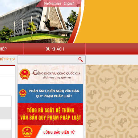
|
Vietnamese
English
IỆP
DU KHÁCH
LẮK