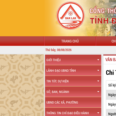
TRANG CHỦ
CH
Thứ bảy, 08/08/2026
VĂN B
GIỚI THIỆU
Chi
LÃNH ĐẠO UBND TỈNH
TIN TỨC SỰ KIỆN
Số ký
SỞ, BAN, NGÀNH
Ngày
UBND CÁC XÃ, PHƯỜNG
Ngày 
THÔNG TIN CHỈ ĐẠO ĐIỀU HÀNH
Ngườ