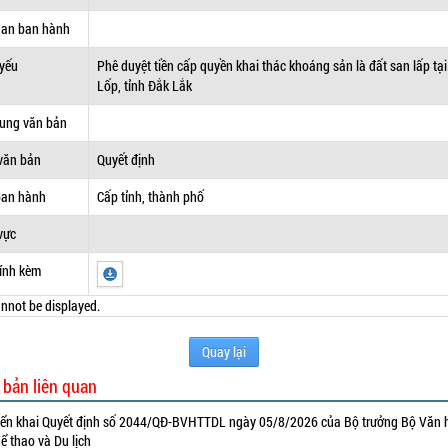
uan ban hành
 yếu
Phê duyệt tiền cấp quyền khai thác khoáng sản là đất san lấp tại
Lốp, tỉnh Đắk Lắk
dung văn bản
văn bản
Quyết định
ban hành
Cấp tỉnh, thành phố
vực
ính kèm
nnot be displayed.
Quay lại
 bản liên quan
iển khai Quyết định số 2044/QĐ-BVHTTDL ngày 05/8/2026 của Bộ trưởng Bộ Văn 
ể thao và Du lịch