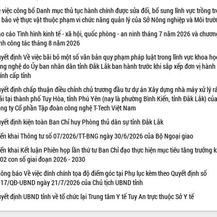
 việc công bố Danh mục thủ tục hành chính được sửa đổi, bổ sung lĩnh vực trồng tr
 bảo vệ thực vật thuộc phạm vi chức năng quản lý của Sở Nông nghiệp và Môi trư
o cáo Tình hình kinh tế - xã hội, quốc phòng - an ninh tháng 7 năm 2026 và chươn
ình công tác tháng 8 năm 2026
yết định Về việc bãi bỏ một số văn bản quy phạm pháp luật trong lĩnh vực khoa họ
ng nghệ do Ủy ban nhân dân tỉnh Đắk Lắk ban hành trước khi sắp xếp đơn vị hành
ính cấp tỉnh
yết định chấp thuận điều chỉnh chủ trương đầu tư dự án Xây dựng nhà máy xử lý r
ải tại thành phố Tuy Hòa, tỉnh Phú Yên (nay là phường Bình Kiến, tỉnh Đắk Lắk) củ
ng ty Cổ phần Tập đoàn công nghệ T-Tech Việt Nam
yết định kiện toàn Ban Chỉ huy Phòng thủ dân sự tỉnh Đắk Lắk
iển khai Thông tư số 07/2026/TT-BNG ngày 30/6/2026 của Bộ Ngoại giao
iển khai Kết luận Phiên họp lần thứ tư Ban Chỉ đạo thực hiện mục tiêu tăng trưởng k
 02 con số giai đoạn 2026 - 2030
ông báo Về việc đính chính tọa độ điểm góc tại Phụ lục kèm theo Quyết định số
17/QĐ-UBND ngày 21/7/2026 của Chủ tịch UBND tỉnh
yết định UBND tỉnh về tổ chức lại Trung tâm Y tế Tuy An trực thuộc Sở Y tế