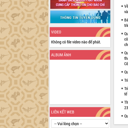
Về
và
Bá
tr
VIDEO
Qu
cô
Không có file video nào để phát.
ch
Qu
ALBUM ẢNH
th
Cô
Qu
Tr
Tr
tế
Th
23
LIÊN KẾT WEB
Qu