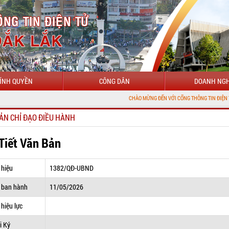
ÍNH QUYỀN
CÔNG DÂN
DOANH NGH
CHÀO MỪNG ĐẾN VỚI CỔNG THÔNG TIN ĐIỆN TỬ TỈNH ĐẮK 
ẢN CHỈ ĐẠO ĐIỀU HÀNH
 Tiết Văn Bản
 hiệu
1382/QĐ-UBND
 ban hành
11/05/2026
hiệu lực
i Ký