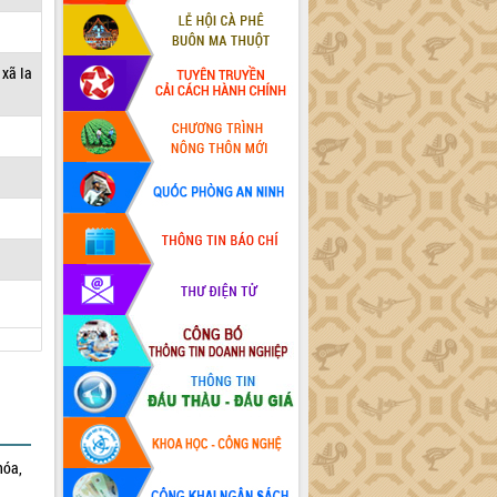
 xã Ia
hóa,