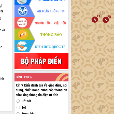
ọt
ờng
g
c và
ác
a
BÌNH CHỌN
inh
Xin ý kiến đánh giá về giao diện, nội
dung, chất lượng cung cấp thông tin
của Cổng thông tin điện tử tỉnh
Rất tốt
Tốt
Trung bình