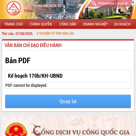
|
Vietnamese
English
TRANG CHỦ
CHÍNH QUYỀN
CÔNG DÂN
DOANH NGHIỆP
DU KHÁCH
Thứ sáu, 07/08/2026
ỚI CỔNG THÔNG TIN ĐIỆN TỬ TỈNH ĐẮK LẮK
VĂN BẢN CHỈ ĐẠO ĐIỀU HÀNH
GIỚI THIỆU
LÃNH ĐẠO UBND TỈNH
Bản PDF
TIN TỨC SỰ KIỆN
Kế hoạch 170b/KH-UBND
SỞ, BAN, NGÀNH
PDF cannot be displayed.
UBND CÁC XÃ, PHƯỜNG
Quay lại
THÔNG TIN CHỈ ĐẠO ĐIỀU HÀNH
HỆ THỐNG VĂN BẢN
VĂN BẢN HĐND TỈNH