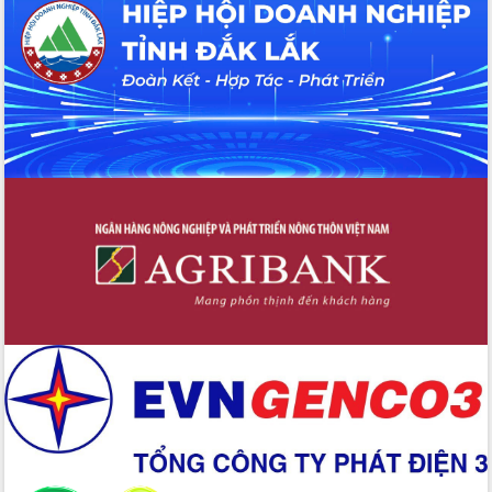
Hội thảo khoa học “Giải pháp thúc đẩy
phát triển nền kinh tế xanh tại tỉnh
Đắk Lắk”
Tăng cường giám sát, đôn đốc thực
hiện nhiệm vụ quản lý tài sản công
hàng tuần
Tháo gỡ những vướng mắc, đẩy mạnh
công tác cải cách thủ tục hành chính
tại Trung tâm Phục vụ hành chính
công tỉnh
Đắk Lắk: Tôn vinh 46 giải pháp tại Hội
thi Sáng tạo Kỹ thuật 2024 - 2025
Đắk Lắk rà soát, điều chỉnh Đề án 190
về phát triển nuôi trồng thủy sản
Phó Chủ tịch UBND tỉnh Đắk Lắk
Trương Công Thái kiểm tra thực địa
Dự án cao tốc Khánh Hòa - Buôn Ma
Thuột
Định vị cà phê Việt Nam như một “di
sản sống” trong dòng chảy toàn cầu