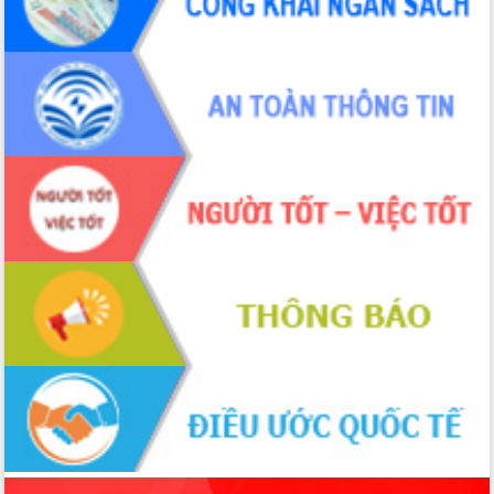
món ăn từ sầu riêng
Đắk Lắk công bố Quy hoạch và xúc
tiến đầu tư tỉnh
Ngành cá ngừ Đắk Lắk chủ động thích
ứng để giữ vững thị trường xuất khẩu
Diễn đàn Kinh tế tư nhân Việt Nam đột
phá cơ chế - Hợp tác công tư
Đề án 06 tạo bước ngoặt đột phá trong
cải cách hành chính tỉnh Đắk Lắk
Kết nối tour, đẩy mạnh chuyển đổi số
để phát triển du lịch Đắk Lắk
Khởi động Dự án Đầu tư xây dựng hạ
tầng kỹ thuật Cụm công nghiệp Tân
Tiến
Gặp mặt các cơ quan báo chí nhân Kỷ
niệm 101 năm Ngày Báo chí Cách
mạng Việt Nam
Đắk Lắk sơ kết 4 năm triển khai thực
hiện Đề án 06 của Chính phủ
Họp báo thông tin về Hội nghị Công bố