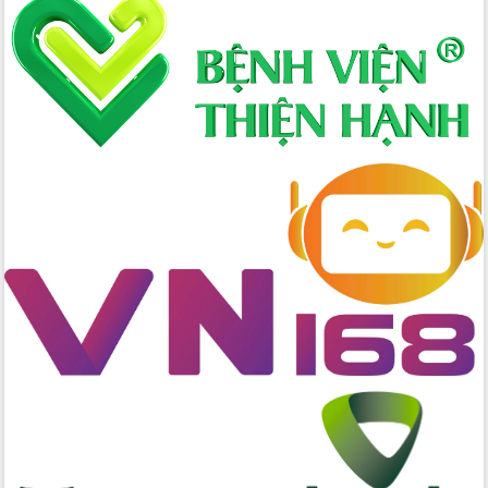
Xây dựng nông thôn mới: Nâng cao đời
sống người dân từ những mô hình thiết
thực
Quyết liệt tháo gỡ vướng mắc, đẩy
nhanh tiến độ các dự án trọng điểm
trong Khu kinh tế Nam Phú Yên
Hòn Yến phát triển du lịch gắn với bảo
tồn biển
Lấy ý kiến điều chỉnh Quy hoạch tỉnh
Đắk Lắk thời kỳ 2021-2030, tầm nhìn
đến năm 2050
Phát động chiến dịch 30 ngày đêm
giải phóng mặt bằng Tuyến đường bộ
ven biển
Đắk Lắk nỗ lực thúc đẩy tăng trưởng
kinh tế từ 10% trở lên trong Quý
II/2026
Đắk Lắk ký kết thỏa thuận hợp tác về
chuyển đổi số giai đoạn 2026 – 2030
với Tập đoàn Bưu chính Viễn thông
Việt Nam