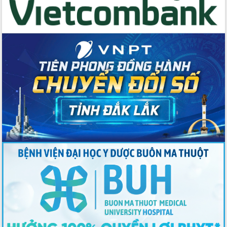
Thứ trưởng Bộ Y tế làm việc với tỉnh
Đắk Lắk về phát triển nhân lực y tế
cho trạm y tế cấp xã
Du lịch Đắk Lắk nâng tầm trải nghiệm
du khách thông qua Hệ thống cơ sở dữ
liệu và Bản đồ số
Tập huấn ứng dụng trí tuệ nhân tạo (AI)
trong thương mại điện tử năm 2026
Đoàn đại biểu Quốc hội tỉnh Đắk Lắk
trao đổi thông tin trước Kỳ họp thứ
nhất, Quốc hội khóa XVI
Quyết liệt cải cách hành chính, khơi
thông nguồn lực phát triển
Nâng cao hiệu lực, hiệu quả HĐND
tỉnh thông qua hiện đại hóa hành chính
Xã Ea Phê gắn cải cách hành chính với
chuyển đổi số
Phó Chủ tịch Thường trực UBND tỉnh
Hồ Thị Nguyên Thảo làm việc tại Trung
tâm Phục vụ hành chính công xã Ea
Phê