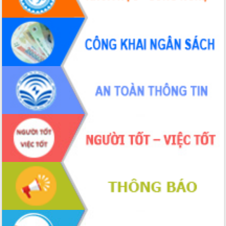
món ăn từ sầu riêng
Đắk Lắk công bố Quy hoạch và xúc
tiến đầu tư tỉnh
Ngành cá ngừ Đắk Lắk chủ động thích
ứng để giữ vững thị trường xuất khẩu
Diễn đàn Kinh tế tư nhân Việt Nam đột
phá cơ chế - Hợp tác công tư
Đề án 06 tạo bước ngoặt đột phá trong
cải cách hành chính tỉnh Đắk Lắk
Kết nối tour, đẩy mạnh chuyển đổi số
để phát triển du lịch Đắk Lắk
Khởi động Dự án Đầu tư xây dựng hạ
tầng kỹ thuật Cụm công nghiệp Tân
Tiến
Gặp mặt các cơ quan báo chí nhân Kỷ
niệm 101 năm Ngày Báo chí Cách
mạng Việt Nam
Đắk Lắk sơ kết 4 năm triển khai thực
hiện Đề án 06 của Chính phủ
Họp báo thông tin về Hội nghị Công bố