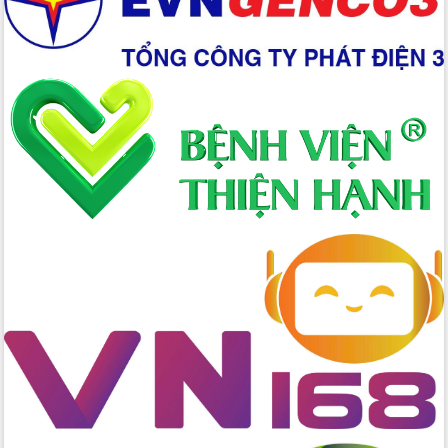
Xây dựng nông thôn mới: Nâng cao đời
sống người dân từ những mô hình thiết
thực
Quyết liệt tháo gỡ vướng mắc, đẩy
nhanh tiến độ các dự án trọng điểm
trong Khu kinh tế Nam Phú Yên
Hòn Yến phát triển du lịch gắn với bảo
tồn biển
Lấy ý kiến điều chỉnh Quy hoạch tỉnh
Đắk Lắk thời kỳ 2021-2030, tầm nhìn
đến năm 2050
Phát động chiến dịch 30 ngày đêm
giải phóng mặt bằng Tuyến đường bộ
ven biển
Đắk Lắk nỗ lực thúc đẩy tăng trưởng
kinh tế từ 10% trở lên trong Quý
II/2026
Đắk Lắk ký kết thỏa thuận hợp tác về
chuyển đổi số giai đoạn 2026 – 2030
với Tập đoàn Bưu chính Viễn thông
Việt Nam