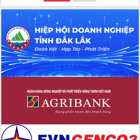
Hội thảo khoa học “Giải pháp thúc đẩy
phát triển nền kinh tế xanh tại tỉnh
Đắk Lắk”
Tăng cường giám sát, đôn đốc thực
hiện nhiệm vụ quản lý tài sản công
hàng tuần
Tháo gỡ những vướng mắc, đẩy mạnh
công tác cải cách thủ tục hành chính
tại Trung tâm Phục vụ hành chính
công tỉnh
Đắk Lắk: Tôn vinh 46 giải pháp tại Hội
thi Sáng tạo Kỹ thuật 2024 - 2025
Đắk Lắk rà soát, điều chỉnh Đề án 190
về phát triển nuôi trồng thủy sản
Phó Chủ tịch UBND tỉnh Đắk Lắk
Trương Công Thái kiểm tra thực địa
Dự án cao tốc Khánh Hòa - Buôn Ma
Thuột
Định vị cà phê Việt Nam như một “di
sản sống” trong dòng chảy toàn cầu