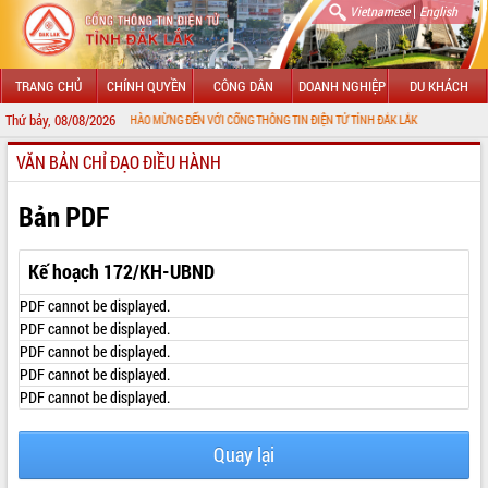
|
Vietnamese
English
TRANG CHỦ
CHÍNH QUYỀN
CÔNG DÂN
DOANH NGHIỆP
DU KHÁCH
Thứ bảy, 08/08/2026
CHÀO MỪNG ĐẾN VỚI CỔNG THÔNG TIN ĐIỆN TỬ TỈNH ĐẮK LẮK
VĂN BẢN CHỈ ĐẠO ĐIỀU HÀNH
GIỚI THIỆU
LÃNH ĐẠO UBND TỈNH
Bản PDF
TIN TỨC SỰ KIỆN
Kế hoạch 172/KH-UBND
SỞ, BAN, NGÀNH
PDF cannot be displayed.
PDF cannot be displayed.
UBND CÁC XÃ, PHƯỜNG
PDF cannot be displayed.
PDF cannot be displayed.
THÔNG TIN CHỈ ĐẠO ĐIỀU HÀNH
PDF cannot be displayed.
HỆ THỐNG VĂN BẢN
Quay lại
VĂN BẢN HĐND TỈNH