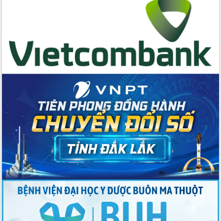
Thứ trưởng Bộ Y tế làm việc với tỉnh
Đắk Lắk về phát triển nhân lực y tế
cho trạm y tế cấp xã
Du lịch Đắk Lắk nâng tầm trải nghiệm
du khách thông qua Hệ thống cơ sở dữ
liệu và Bản đồ số
Tập huấn ứng dụng trí tuệ nhân tạo (AI)
trong thương mại điện tử năm 2026
Đoàn đại biểu Quốc hội tỉnh Đắk Lắk
trao đổi thông tin trước Kỳ họp thứ
nhất, Quốc hội khóa XVI
Quyết liệt cải cách hành chính, khơi
thông nguồn lực phát triển
Nâng cao hiệu lực, hiệu quả HĐND
tỉnh thông qua hiện đại hóa hành chính
Xã Ea Phê gắn cải cách hành chính với
chuyển đổi số
Phó Chủ tịch Thường trực UBND tỉnh
Hồ Thị Nguyên Thảo làm việc tại Trung
tâm Phục vụ hành chính công xã Ea
Phê