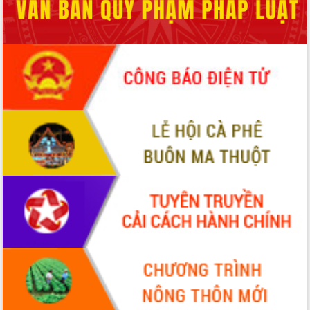
phá cơ chế - Hợp tác công tư
Đề án 06 tạo bước ngoặt đột phá trong
cải cách hành chính tỉnh Đắk Lắk
Kết nối tour, đẩy mạnh chuyển đổi số
để phát triển du lịch Đắk Lắk
Khởi động Dự án Đầu tư xây dựng hạ
tầng kỹ thuật Cụm công nghiệp Tân
Tiến
Gặp mặt các cơ quan báo chí nhân Kỷ
niệm 101 năm Ngày Báo chí Cách
mạng Việt Nam
Đắk Lắk sơ kết 4 năm triển khai thực
hiện Đề án 06 của Chính phủ
Họp báo thông tin về Hội nghị Công bố
Quy hoạch và Xúc tiến đầu tư tỉnh Đắk
Lắk
Khơi thông điểm nghẽn, đẩy nhanh
giải ngân vốn khắc phục thiên tai
HĐND tỉnh thông qua điều chỉnh Quy
hoạch tỉnh thời kỳ 2021-2030