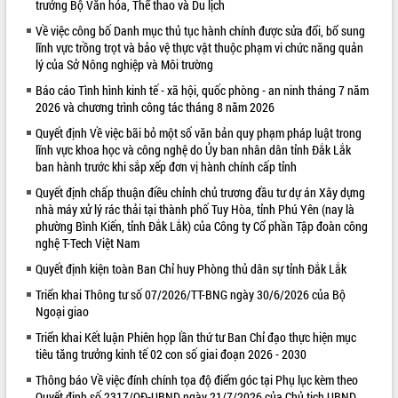
trưởng Bộ Văn hóa, Thể thao và Du lịch
VIDEO
Về việc công bố Danh mục thủ tục hành chính được sửa đổi, bổ sung
lĩnh vực trồng trọt và bảo vệ thực vật thuộc phạm vi chức năng quản
Loading the player...
lý của Sở Nông nghiệp và Môi trường
Khám bệnh, cấp phát thuốc miễn phí
Báo cáo Tình hình kinh tế - xã hội, quốc phòng - an ninh tháng 7 năm
và tặng quà người dân xã Cư Pui
2026 và chương trình công tác tháng 8 năm 2026
Hội nghị UBND tỉnh Đắk Lắk thường kỳ
Quyết định Về việc bãi bỏ một số văn bản quy phạm pháp luật trong
tháng 7/2026
lĩnh vực khoa học và công nghệ do Ủy ban nhân dân tỉnh Đắk Lắk
Lễ truy tặng danh hiệu “Bà Mẹ Việt
ban hành trước khi sắp xếp đơn vị hành chính cấp tỉnh
Nam Anh hùng” và trao Huân chương
Quyết định chấp thuận điều chỉnh chủ trương đầu tư dự án Xây dựng
Lao động
nhà máy xử lý rác thải tại thành phố Tuy Hòa, tỉnh Phú Yên (nay là
ALBUM ẢNH
UBND tỉnh Đắk Lắk triển khai nhiệm
phường Bình Kiến, tỉnh Đắk Lắk) của Công ty Cổ phần Tập đoàn công
vụ 6 tháng cuối năm 2026
nghệ T-Tech Việt Nam
Kỳ họp thứ Hai, Hội đồng nhân dân
Quyết định kiện toàn Ban Chỉ huy Phòng thủ dân sự tỉnh Đắk Lắk
tỉnh khóa XI quyết nghị nhiều nội dung
Triển khai Thông tư số 07/2026/TT-BNG ngày 30/6/2026 của Bộ
quan trọng
Ngoại giao
Bí thư Tỉnh ủy Lương Nguyễn Minh
Triển khai Kết luận Phiên họp lần thứ tư Ban Chỉ đạo thực hiện mục
Triết thăm, tặng quà người có công với
tiêu tăng trưởng kinh tế 02 con số giai đoạn 2026 - 2030
cách mạng
Rà soát, hoàn thiện hệ thống thiết chế
Thông báo Về việc đính chính tọa độ điểm góc tại Phụ lục kèm theo
văn hóa, thể thao đáp ứng yêu cầu
Quyết định số 2317/QĐ-UBND ngày 21/7/2026 của Chủ tịch UBND
LIÊN KẾT WEB