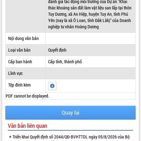
đánh giá tác động môi trường của Dự án "Khai
thác khoáng sản đất làm vật liệu san lấp tại thôn
ĐIỂM TIN VĂN BẢN
Tuy Dương, xã An Hiệp, huyện Tuy An, tỉnh Phú
Yên (nay là xã Ô Loan, tỉnh Đắk Lắk)" của Doanh
QUY HOẠCH - KẾ HOẠCH
nghiệp tư nhân Hoàng Dương
Nội dung văn bản
Loại văn bản
Quyết định
Cấp ban hành
Cấp tỉnh, thành phố
Lĩnh vực
Tệp đính kèm
PDF cannot be displayed.
Quay lại
Văn bản liên quan
Triển khai Quyết định số 2044/QĐ-BVHTTDL ngày 05/8/2026 của Bộ