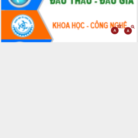
Tháo gỡ những vướng mắc, đẩy mạnh
công tác cải cách thủ tục hành chính
tại Trung tâm Phục vụ hành chính
công tỉnh
Đắk Lắk: Tôn vinh 46 giải pháp tại Hội
thi Sáng tạo Kỹ thuật 2024 - 2025
Đắk Lắk rà soát, điều chỉnh Đề án 190
về phát triển nuôi trồng thủy sản
Phó Chủ tịch UBND tỉnh Đắk Lắk
Trương Công Thái kiểm tra thực địa
Dự án cao tốc Khánh Hòa - Buôn Ma
Thuột
Định vị cà phê Việt Nam như một “di
sản sống” trong dòng chảy toàn cầu
Xây dựng nông thôn mới: Nâng cao đời
sống người dân từ những mô hình thiết
thực
Quyết liệt tháo gỡ vướng mắc, đẩy
nhanh tiến độ các dự án trọng điểm
trong Khu kinh tế Nam Phú Yên