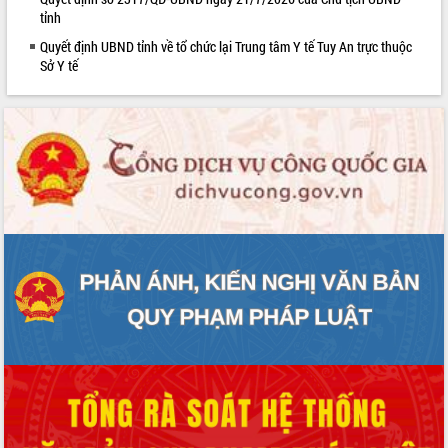
tỉnh
phát triển mới
Thường trực HĐND tỉnh Đắk Lắk gặp
Quyết định UBND tỉnh về tổ chức lại Trung tâm Y tế Tuy An trực thuộc
mặt Đoàn chuyên gia y tế TP. Hồ Chí
Sở Y tế
Minh
Lễ truy điệu và an táng hài cốt liệt sĩ
tại Nghĩa trang Liệt sĩ xã Sơn Hòa
Bàn giải pháp tháo gỡ khó khăn trong
xuất khẩu sầu riêng và triển khai quy
định EUDR
Thứ trưởng Bộ Nông nghiệp và Môi
trường Nguyễn Hoàng Hiệp khảo sát
vùng trồng và doanh nghiệp đóng gói
sầu riêng tại Đắk Lắk
Trình diễn nghệ thuật chế biến các
món ăn từ sầu riêng
Đắk Lắk công bố Quy hoạch và xúc
tiến đầu tư tỉnh
Ngành cá ngừ Đắk Lắk chủ động thích
ứng để giữ vững thị trường xuất khẩu
Diễn đàn Kinh tế tư nhân Việt Nam đột