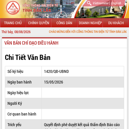
|
Vietnamese
English
TRANG CHỦ
CHÍNH QUYỀN
CÔNG DÂN
DOANH NGHIỆP
DU KHÁCH
Thứ bảy, 08/08/2026
CHÀO MỪNG ĐẾN VỚI CỔNG THÔNG TIN ĐIỆN TỬ TỈNH ĐẮK LẮK
VĂN BẢN CHỈ ĐẠO ĐIỀU HÀNH
GIỚI THIỆU
LÃNH ĐẠO UBND TỈNH
Chi Tiết Văn Bản
TIN TỨC SỰ KIỆN
Số ký hiệu
1420/QĐ-UBND
SỞ, BAN, NGÀNH
Ngày ban hành
15/05/2026
UBND CÁC XÃ, PHƯỜNG
Ngày hiệu lực
THÔNG TIN CHỈ ĐẠO ĐIỀU HÀNH
Người Ký
HỆ THỐNG VĂN BẢN
Cơ quan ban hành
Trích yếu
Quyết định phê duyệt kết quả thẩm định Báo cáo
VĂN BẢN HĐND TỈNH