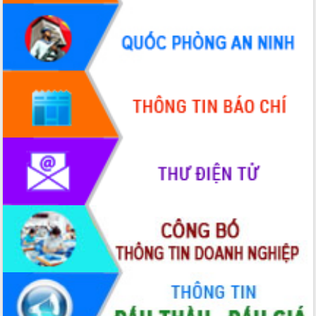
Hội thảo góp ý hồ sơ điều chỉnh quy
hoạch tỉnh Đắk Lắk thời kỳ 2021-2030,
tầm nhìn đến năm 2050
Nâng cao hiệu quả hoạt động của các
doanh nghiệp nhà nước
Hội nghị triển khai kết nối mạng
truyền số liệu chuyên dùng phục vụ cơ
quan Đảng, Nhà nước
Lễ phát động chuỗi hoạt động chung
tay làm sạch môi trường
Xã Ea Kar bước chuyển mình trong
công tác cải cách hành chính mô hình
mới
UBND tỉnh họp báo định kỳ tháng 4
năm 2026
Hội thảo khoa học “Giải pháp thúc đẩy
phát triển nền kinh tế xanh tại tỉnh
Đắk Lắk”
Tăng cường giám sát, đôn đốc thực
hiện nhiệm vụ quản lý tài sản công
hàng tuần