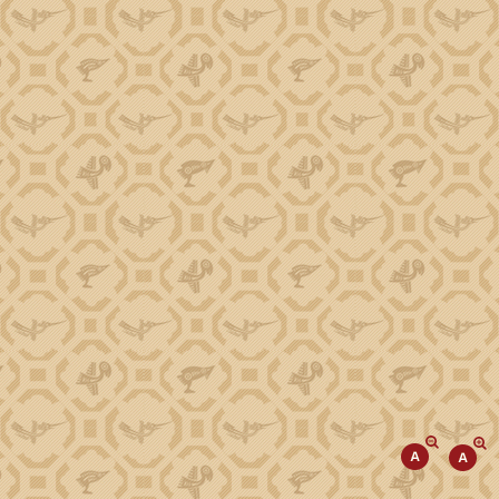
Phó Chủ tịch Trương Công Thái
Phó Chủ tịch Đào Mỹ
Phó Chủ tịch Y Nhuân Byă
TIN TỨC SỰ KIỆN
Tiếp cận thông tin
Kinh tế
Đột phá phát triển KHCN, ĐMST, CĐS
Văn hóa, Xã hội
Giảm nghèo về thông tin
Cải cách hành chính
Giáo dục, Khoa học, Công nghệ
Chương trình tái canh cây cà phê