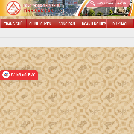
|
Vietnamese
English
TRANG CHỦ
CHÍNH QUYỀN
CÔNG DÂN
DOANH NGHIỆP
DU KHÁCH
GIỚI THIỆU
Tổng quan Đắk Lắk
HĐND tỉnh Đắk Lắk
Đã kết nối EMC
UBND tỉnh Đắk Lắk
LÃNH ĐẠO UBND TỈNH
Chủ tịch Đỗ Hữu Huy
Phó Chủ tịch Hồ Thị Nguyên Thảo
Phó Chủ tịch Nguyễn Thiên Văn