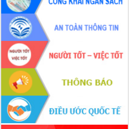
tiến đầu tư tỉnh
Ngành cá ngừ Đắk Lắk chủ động thích
ứng để giữ vững thị trường xuất khẩu
Diễn đàn Kinh tế tư nhân Việt Nam đột
phá cơ chế - Hợp tác công tư
Đề án 06 tạo bước ngoặt đột phá trong
cải cách hành chính tỉnh Đắk Lắk
Kết nối tour, đẩy mạnh chuyển đổi số
để phát triển du lịch Đắk Lắk
Khởi động Dự án Đầu tư xây dựng hạ
tầng kỹ thuật Cụm công nghiệp Tân
Tiến
Gặp mặt các cơ quan báo chí nhân Kỷ
niệm 101 năm Ngày Báo chí Cách
mạng Việt Nam
Đắk Lắk sơ kết 4 năm triển khai thực
hiện Đề án 06 của Chính phủ
Họp báo thông tin về Hội nghị Công bố
Quy hoạch và Xúc tiến đầu tư tỉnh Đắk
Lắk