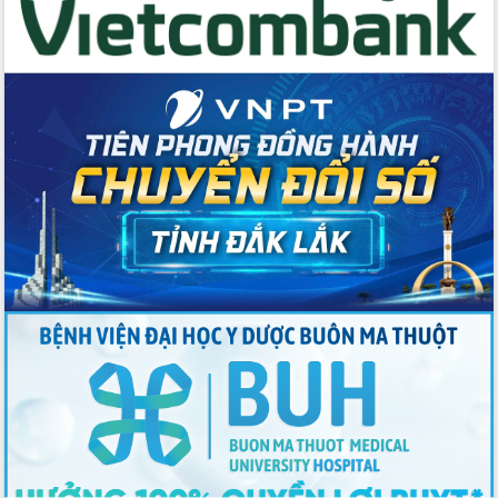
cho trạm y tế cấp xã
Du lịch Đắk Lắk nâng tầm trải nghiệm
du khách thông qua Hệ thống cơ sở dữ
liệu và Bản đồ số
Tập huấn ứng dụng trí tuệ nhân tạo (AI)
trong thương mại điện tử năm 2026
Đoàn đại biểu Quốc hội tỉnh Đắk Lắk
trao đổi thông tin trước Kỳ họp thứ
nhất, Quốc hội khóa XVI
Quyết liệt cải cách hành chính, khơi
thông nguồn lực phát triển
Nâng cao hiệu lực, hiệu quả HĐND
tỉnh thông qua hiện đại hóa hành chính
Xã Ea Phê gắn cải cách hành chính với
chuyển đổi số
Phó Chủ tịch Thường trực UBND tỉnh
Hồ Thị Nguyên Thảo làm việc tại Trung
tâm Phục vụ hành chính công xã Ea
Phê
Xây dựng nền hành chính số đồng
hành cùng nông dân dân, doanh nghiệp