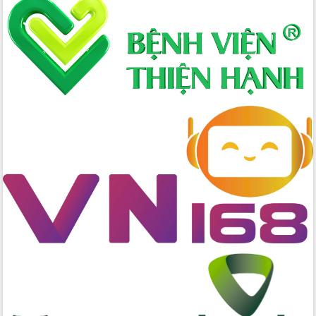
thực
Quyết liệt tháo gỡ vướng mắc, đẩy
nhanh tiến độ các dự án trọng điểm
trong Khu kinh tế Nam Phú Yên
Hòn Yến phát triển du lịch gắn với bảo
tồn biển
Lấy ý kiến điều chỉnh Quy hoạch tỉnh
Đắk Lắk thời kỳ 2021-2030, tầm nhìn
đến năm 2050
Phát động chiến dịch 30 ngày đêm
giải phóng mặt bằng Tuyến đường bộ
ven biển
Đắk Lắk nỗ lực thúc đẩy tăng trưởng
kinh tế từ 10% trở lên trong Quý
II/2026
Đắk Lắk ký kết thỏa thuận hợp tác về
chuyển đổi số giai đoạn 2026 – 2030
với Tập đoàn Bưu chính Viễn thông
Việt Nam
Thứ trưởng Bộ Y tế làm việc với tỉnh
Đắk Lắk về phát triển nhân lực y tế