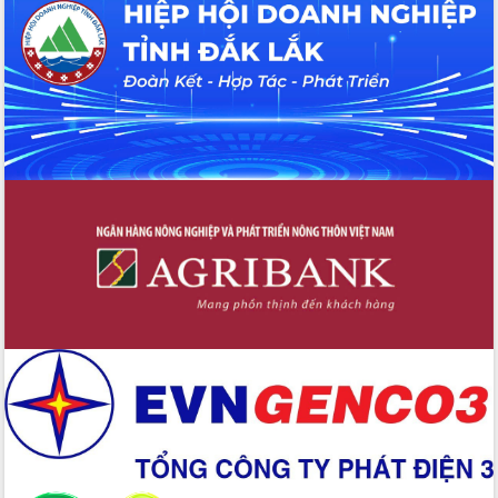
Đắk Lắk”
Tăng cường giám sát, đôn đốc thực
hiện nhiệm vụ quản lý tài sản công
hàng tuần
Tháo gỡ những vướng mắc, đẩy mạnh
công tác cải cách thủ tục hành chính
tại Trung tâm Phục vụ hành chính
công tỉnh
Đắk Lắk: Tôn vinh 46 giải pháp tại Hội
thi Sáng tạo Kỹ thuật 2024 - 2025
Đắk Lắk rà soát, điều chỉnh Đề án 190
về phát triển nuôi trồng thủy sản
Phó Chủ tịch UBND tỉnh Đắk Lắk
Trương Công Thái kiểm tra thực địa
Dự án cao tốc Khánh Hòa - Buôn Ma
Thuột
Định vị cà phê Việt Nam như một “di
sản sống” trong dòng chảy toàn cầu
Xây dựng nông thôn mới: Nâng cao đời
sống người dân từ những mô hình thiết