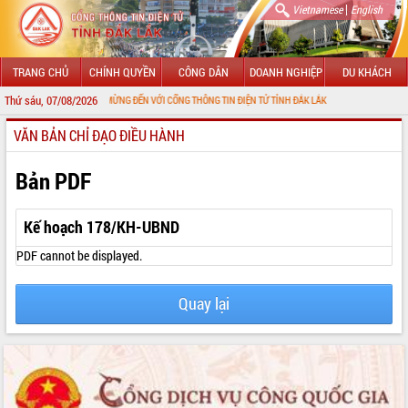
|
Vietnamese
English
TRANG CHỦ
CHÍNH QUYỀN
CÔNG DÂN
DOANH NGHIỆP
DU KHÁCH
Thứ sáu, 07/08/2026
CHÀO MỪNG ĐẾN VỚI CỔNG THÔNG TIN ĐIỆN TỬ TỈNH ĐẮK LẮK
VĂN BẢN CHỈ ĐẠO ĐIỀU HÀNH
GIỚI THIỆU
LÃNH ĐẠO UBND TỈNH
Bản PDF
TIN TỨC SỰ KIỆN
Kế hoạch 178/KH-UBND
SỞ, BAN, NGÀNH
PDF cannot be displayed.
UBND CÁC XÃ, PHƯỜNG
Quay lại
THÔNG TIN CHỈ ĐẠO ĐIỀU HÀNH
HỆ THỐNG VĂN BẢN
VĂN BẢN HĐND TỈNH