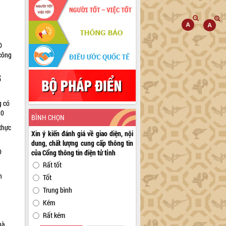
D
 công
ổ
g có
30
BÌNH CHỌN
thực
Xin ý kiến đánh giá về giao diện, nội
dung, chất lượng cung cấp thông tin
D
của Cổng thông tin điện tử tỉnh
Rất tốt
n
Tốt
Trung bình
Kém
Rất kém
hà