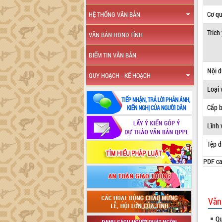
Cơ q
HỆ THỐNG VĂN BẢN
Trích
VĂN BẢN HĐND TỈNH
ĐIỂM TIN VĂN BẢN
Nội 
QUY HOẠCH - KẾ HOẠCH
Loại 
Cấp 
Lĩnh 
Tệp đ
PDF ca
Văn
Qu