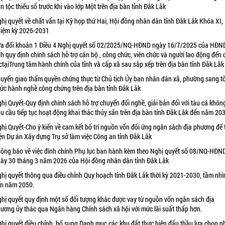
n tộc thiểu số trước khi vào lớp Một trên địa bàn tỉnh Đắk Lắk
hị quyết về chất vấn tại Kỳ họp thứ Hai, Hội đồng nhân dân tỉnh Đắk Lắk Khóa XI,
iệm kỳ 2026-2031
a đổi khoản 1 Điều 4 Nghị quyết số 02/2025/NQ-HĐND ngày 16/7/2025 của HĐN
nh quy định chính sách hỗ trợ cán bộ , công chức, viên chức và người lao động đến
ctạiTrung tâm hành chính của tỉnh và cấp xã sau sắp xếp trên địa bàn tỉnh Đắk Lắk
uyển giao thẩm quyền chứng thực từ Chủ tịch Ủy ban nhân dân xã, phường sang t
ức hành nghề công chứng trên địa bàn tỉnh Đắk Lắk
hị Quyết-Quy định chính sách hỗ trợ chuyển đổi nghề, giải bản đối với tàu cá khôn
u cầu tiếp tục hoạt động khai thác thủy sản trên địa bàn tỉnh Đắk Lắk đến năm 20
hị Quyết-Cho ý kiến về cam kết bố trí nguồn vốn đối ứng ngân sách địa phương để 
ện Dự án Xây dựng Trụ sở làm việc Công an tỉnh Đắk Lắk
ông báo về việc đính chính Phụ lục ban hành kèm theo Nghị quyết số 08/NQ-HĐN
ày 30 tháng 3 năm 2026 của Hội đồng nhân dân tỉnh Đắk Lắk
hị quyết thông qua điều chỉnh Quy hoạch tỉnh Đắk Lắk thời kỳ 2021-2030, tầm nhì
n năm 2050.
hị quyết quy định một số đối tượng khác được vay từ nguồn vốn ngân sách địa
ương ủy thác qua Ngân hàng Chính sách xã hội với mức lãi suất thấp hơn.
hị quyết điều chỉnh, bổ sung Danh mục các khu đất thực hiện đấu thầu lựa chọn n