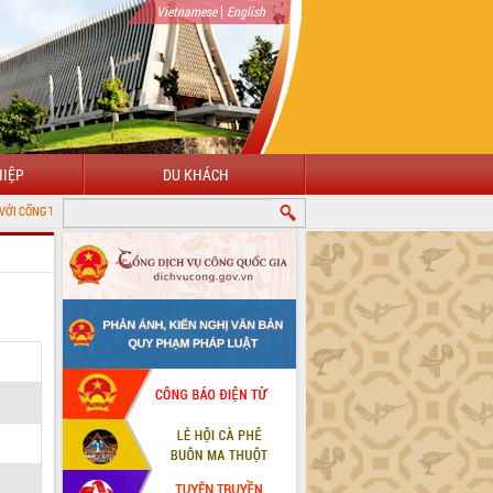
|
Vietnamese
English
IỆP
DU KHÁCH
NG TIN ĐIỆN TỬ TỈNH ĐẮK LẮK