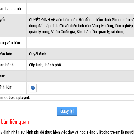
uan ban hành
 yếu
QUYẾT ĐỊNH về việc kiện toàn Hội đồng thấm định Phuong án s
dụng đất cấp tỉnh đôi vói diện tích các Công ty nông, lâm nghiệp
quản lý rừng, Vườn Quốc gia, Khu bảo tồn quản lý, sử dụng
dung văn bản
văn bản
Quyết định
ban hành
Cấp tỉnh, thành phố
vực
ính kèm
nnot be displayed.
Quay lại
 bản liên quan
y định nhân sự, kinh phí để thực hiện việc dạy và học Tiếng Việt cho trẻ em là ngườ