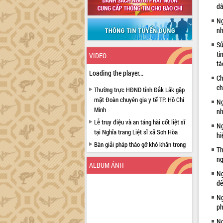
dâ
Ng
nh
Sử
tỉ
VIDEO
tá
Loading the player...
Ch
ch
Thường trực HĐND tỉnh Đắk Lắk gặp
mặt Đoàn chuyên gia y tế TP. Hồ Chí
Ng
Minh
nh
Lễ truy điệu và an táng hài cốt liệt sĩ
Ng
tại Nghĩa trang Liệt sĩ xã Sơn Hòa
hi
Bàn giải pháp tháo gỡ khó khăn trong
Th
xuất khẩu sầu riêng và triển khai quy
ng
định EUDR
ALBUM ẢNH
Ng
Thứ trưởng Bộ Nông nghiệp và Môi
đế
trường Nguyễn Hoàng Hiệp khảo sát
vùng trồng và doanh nghiệp đóng gói
Ng
sầu riêng tại Đắk Lắk
ph
Trình diễn nghệ thuật chế biến các
Ng