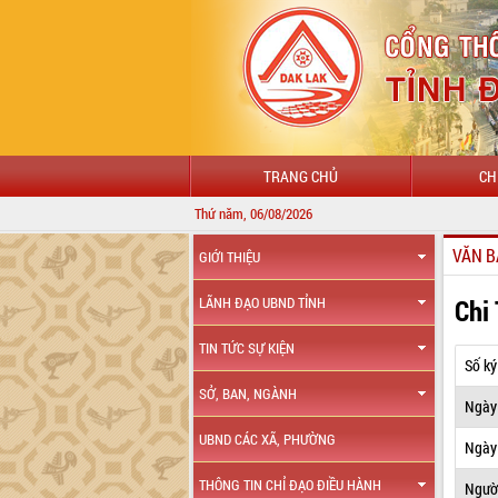
TRANG CHỦ
CH
Thứ năm, 06/08/2026
VĂN B
GIỚI THIỆU
Chi
LÃNH ĐẠO UBND TỈNH
TIN TỨC SỰ KIỆN
Số ký
SỞ, BAN, NGÀNH
Ngày
UBND CÁC XÃ, PHƯỜNG
Ngày 
THÔNG TIN CHỈ ĐẠO ĐIỀU HÀNH
Ngườ