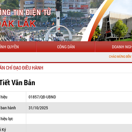
ÍNH QUYỀN
CÔNG DÂN
DOANH NGH
CHÀO MỪNG ĐẾN VỚI CỔNG THÔ
ẢN CHỈ ĐẠO ĐIỀU HÀNH
 Tiết Văn Bản
 hiệu
01857/QĐ-UBND
 ban hành
31/10/2025
hiệu lực
i Ký