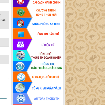
ử
, Ban
i