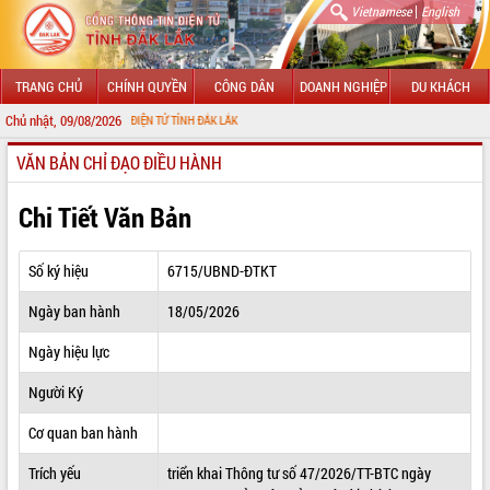
|
Vietnamese
English
TRANG CHỦ
CHÍNH QUYỀN
CÔNG DÂN
DOANH NGHIỆP
DU KHÁCH
Chủ nhật, 09/08/2026
 THÔNG TIN ĐIỆN TỬ TỈNH ĐẮK LẮK
VĂN BẢN CHỈ ĐẠO ĐIỀU HÀNH
GIỚI THIỆU
LÃNH ĐẠO UBND TỈNH
Chi Tiết Văn Bản
TIN TỨC SỰ KIỆN
Số ký hiệu
6715/UBND-ĐTKT
SỞ, BAN, NGÀNH
Ngày ban hành
18/05/2026
UBND CÁC XÃ, PHƯỜNG
Ngày hiệu lực
THÔNG TIN CHỈ ĐẠO ĐIỀU HÀNH
Người Ký
HỆ THỐNG VĂN BẢN
Cơ quan ban hành
Trích yếu
triển khai Thông tư số 47/2026/TT-BTC ngày
VĂN BẢN HĐND TỈNH