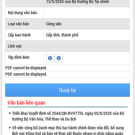
12/5/2026 của Bộ trưởng Bộ Tài chính
ĐIỂM TIN VĂN BẢN
Nội dung văn bản
QUY HOẠCH - KẾ HOẠCH
Loại văn bản
Công văn
Cấp ban hành
Cấp tỉnh, thành phố
Lĩnh vực
Tệp đính kèm
PDF cannot be displayed.
PDF cannot be displayed.
Quay lại
Văn bản liên quan
Triển khai Quyết định số 2044/QĐ-BVHTTDL ngày 05/8/2026 của Bộ
trưởng Bộ Văn hóa, Thể thao và Du lịch
Về việc công bố Danh mục thủ tục hành chính được sửa đổi, bổ sung
lĩnh vực trồng trọt và bảo vệ thực vật thuộc phạm vi chức năng quản