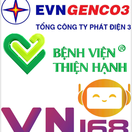
đấu có 77% xã đạt chuẩn nông thôn
mới
Chuyển đổi số 'mở đường' cho nông
nghiệp Đắk Lắk tăng trưởng bứt phá
Triển khai đồng bộ đo đạc, lập hồ sơ
địa chính, hoàn thiện cơ sở dữ liệu đất
đai
Ứng dụng sinh trắc học - Bước tiến
trong hành trình chuyển đổi số tại Đắk
Lắk
Đắk Lắk nâng cao hiệu quả công tác
Đảng từ Sổ tay đảng viên điện tử
Đắk Lắk đẩy mạnh nuôi biển công
nghệ, hướng tới phát triển thủy sản
bền vững
Tập huấn nâng cao năng lực triển khai
chuyển đổi số cho cán bộ, công chức
cấp xã
Đắk Lắk phát động hưởng ứng Ngày
Quyền của người tiêu dùng Việt Nam
2026