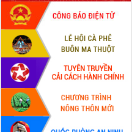
ứng để giữ vững thị trường xuất khẩu
Diễn đàn Kinh tế tư nhân Việt Nam đột
phá cơ chế - Hợp tác công tư
Đề án 06 tạo bước ngoặt đột phá trong
cải cách hành chính tỉnh Đắk Lắk
Kết nối tour, đẩy mạnh chuyển đổi số
để phát triển du lịch Đắk Lắk
Khởi động Dự án Đầu tư xây dựng hạ
tầng kỹ thuật Cụm công nghiệp Tân
Tiến
Gặp mặt các cơ quan báo chí nhân Kỷ
niệm 101 năm Ngày Báo chí Cách
mạng Việt Nam
Đắk Lắk sơ kết 4 năm triển khai thực
hiện Đề án 06 của Chính phủ
Họp báo thông tin về Hội nghị Công bố
Quy hoạch và Xúc tiến đầu tư tỉnh Đắk
Lắk
Khơi thông điểm nghẽn, đẩy nhanh
giải ngân vốn khắc phục thiên tai