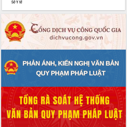
Sở Y tế
Rà soát, hoàn thiện hệ thống thiết chế
văn hóa, thể thao đáp ứng yêu cầu
phát triển mới
Thường trực HĐND tỉnh Đắk Lắk gặp
mặt Đoàn chuyên gia y tế TP. Hồ Chí
Minh
Lễ truy điệu và an táng hài cốt liệt sĩ
tại Nghĩa trang Liệt sĩ xã Sơn Hòa
Bàn giải pháp tháo gỡ khó khăn trong
xuất khẩu sầu riêng và triển khai quy
định EUDR
Thứ trưởng Bộ Nông nghiệp và Môi
trường Nguyễn Hoàng Hiệp khảo sát
vùng trồng và doanh nghiệp đóng gói
sầu riêng tại Đắk Lắk
Trình diễn nghệ thuật chế biến các
món ăn từ sầu riêng
Đắk Lắk công bố Quy hoạch và xúc
tiến đầu tư tỉnh
Ngành cá ngừ Đắk Lắk chủ động thích