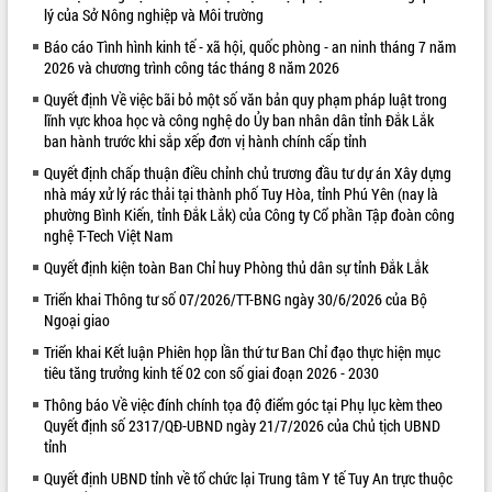
lý của Sở Nông nghiệp và Môi trường
VIDEO
Báo cáo Tình hình kinh tế - xã hội, quốc phòng - an ninh tháng 7 năm
2026 và chương trình công tác tháng 8 năm 2026
Loading the player...
Quyết định Về việc bãi bỏ một số văn bản quy phạm pháp luật trong
Trailer Lễ hội Sầu riêng Đắk Lắk năm
lĩnh vực khoa học và công nghệ do Ủy ban nhân dân tỉnh Đắk Lắk
2026
ban hành trước khi sắp xếp đơn vị hành chính cấp tỉnh
Khám bệnh, cấp phát thuốc miễn phí
Quyết định chấp thuận điều chỉnh chủ trương đầu tư dự án Xây dựng
và tặng quà người dân xã Cư Pui
nhà máy xử lý rác thải tại thành phố Tuy Hòa, tỉnh Phú Yên (nay là
Hội nghị UBND tỉnh Đắk Lắk thường kỳ
phường Bình Kiến, tỉnh Đắk Lắk) của Công ty Cổ phần Tập đoàn công
tháng 7/2026
nghệ T-Tech Việt Nam
Lễ truy tặng danh hiệu “Bà Mẹ Việt
Quyết định kiện toàn Ban Chỉ huy Phòng thủ dân sự tỉnh Đắk Lắk
ALBUM ẢNH
Nam Anh hùng” và trao Huân chương
Lao động
Triển khai Thông tư số 07/2026/TT-BNG ngày 30/6/2026 của Bộ
Ngoại giao
UBND tỉnh Đắk Lắk triển khai nhiệm
vụ 6 tháng cuối năm 2026
Triển khai Kết luận Phiên họp lần thứ tư Ban Chỉ đạo thực hiện mục
tiêu tăng trưởng kinh tế 02 con số giai đoạn 2026 - 2030
Kỳ họp thứ Hai, Hội đồng nhân dân
tỉnh khóa XI quyết nghị nhiều nội dung
Thông báo Về việc đính chính tọa độ điểm góc tại Phụ lục kèm theo
quan trọng
Quyết định số 2317/QĐ-UBND ngày 21/7/2026 của Chủ tịch UBND
Bí thư Tỉnh ủy Lương Nguyễn Minh
tỉnh
Triết thăm, tặng quà người có công với
Quyết định UBND tỉnh về tổ chức lại Trung tâm Y tế Tuy An trực thuộc
cách mạng
LIÊN KẾT WEB