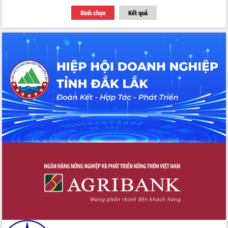
du khách thông qua Hệ thống cơ sở dữ
Bình chọn
Kết quả
liệu và Bản đồ số
Tập huấn ứng dụng trí tuệ nhân tạo (AI)
trong thương mại điện tử năm 2026
Đoàn đại biểu Quốc hội tỉnh Đắk Lắk
trao đổi thông tin trước Kỳ họp thứ
nhất, Quốc hội khóa XVI
Quyết liệt cải cách hành chính, khơi
thông nguồn lực phát triển
Nâng cao hiệu lực, hiệu quả HĐND
tỉnh thông qua hiện đại hóa hành chính
Xã Ea Phê gắn cải cách hành chính với
chuyển đổi số
Phó Chủ tịch Thường trực UBND tỉnh
Hồ Thị Nguyên Thảo làm việc tại Trung
tâm Phục vụ hành chính công xã Ea
Phê
Xây dựng nền hành chính số đồng
hành cùng nông dân dân, doanh nghiệp
Giai đoạn 2026-2030, Đắk Lắk phấn