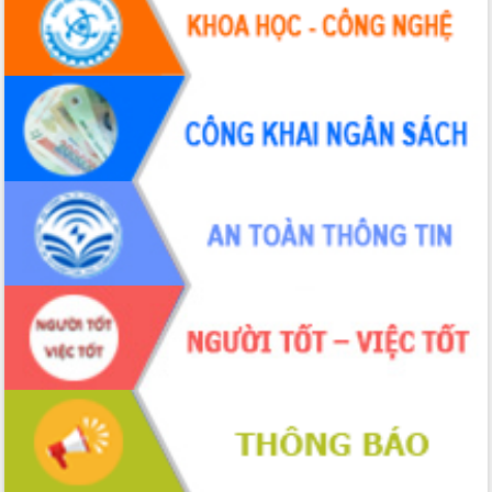
hiện nhiệm vụ quản lý tài sản công
hàng tuần
Tháo gỡ những vướng mắc, đẩy mạnh
công tác cải cách thủ tục hành chính
tại Trung tâm Phục vụ hành chính
công tỉnh
Đắk Lắk: Tôn vinh 46 giải pháp tại Hội
thi Sáng tạo Kỹ thuật 2024 - 2025
Đắk Lắk rà soát, điều chỉnh Đề án 190
về phát triển nuôi trồng thủy sản
Phó Chủ tịch UBND tỉnh Đắk Lắk
Trương Công Thái kiểm tra thực địa
Dự án cao tốc Khánh Hòa - Buôn Ma
Thuột
Định vị cà phê Việt Nam như một “di
sản sống” trong dòng chảy toàn cầu
Xây dựng nông thôn mới: Nâng cao đời
sống người dân từ những mô hình thiết
thực
Quyết liệt tháo gỡ vướng mắc, đẩy