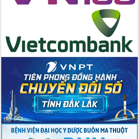
Đẩy mạnh cải cách hành chính, quyết
tâm đạt được mục tiêu tăng trưởng
hai con số trong năm 2026
Tổ chức trang trọng Lễ hội Đền thờ
Lương Văn Chánh năm 2026
Phó Bí thư Tỉnh ủy Đắk Lắk Đỗ Hữu
Huy giữ chức Bí thư Đảng ủy Ủy Ban
Nhân dân tỉnh
Bệnh án điện tử thúc đẩy chuyển đổi
số y tế tại Đắk Lắk
Chuyển đổi số thư viện: Mở rộng
không gian tri thức trong thời đại số
Đánh giá, rút kinh nghiệm công tác tổ
chức diễn tập trước ngày bầu cử
Chương trình “Gặp gỡ hữu nghị –
Friendship Meeting New Year 2026”
Bầu cử Quốc hội và HĐND: Cử tri Đắk
Lắk gửi gắm niềm tin, kỳ vọng vào lá
phiếu
Đắk Lắk sẵn sàng các điều kiện cho