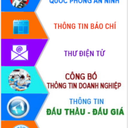
HĐND tỉnh thông qua điều chỉnh Quy
hoạch tỉnh thời kỳ 2021-2030
Hội thảo góp ý hồ sơ điều chỉnh quy
hoạch tỉnh Đắk Lắk thời kỳ 2021-2030,
tầm nhìn đến năm 2050
Nâng cao hiệu quả hoạt động của các
doanh nghiệp nhà nước
Hội nghị triển khai kết nối mạng
truyền số liệu chuyên dùng phục vụ cơ
quan Đảng, Nhà nước
Lễ phát động chuỗi hoạt động chung
tay làm sạch môi trường
Xã Ea Kar bước chuyển mình trong
công tác cải cách hành chính mô hình
mới
UBND tỉnh họp báo định kỳ tháng 4
năm 2026
Hội thảo khoa học “Giải pháp thúc đẩy
phát triển nền kinh tế xanh tại tỉnh
Đắk Lắk”
Tăng cường giám sát, đôn đốc thực