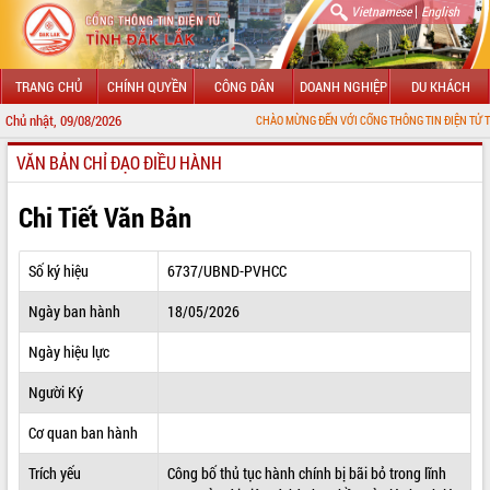
|
Vietnamese
English
TRANG CHỦ
CHÍNH QUYỀN
CÔNG DÂN
DOANH NGHIỆP
DU KHÁCH
Chủ nhật, 09/08/2026
CHÀO MỪNG ĐẾN VỚI CỔNG THÔNG TIN ĐIỆN TỬ TỈNH ĐẮK LẮK
VĂN BẢN CHỈ ĐẠO ĐIỀU HÀNH
GIỚI THIỆU
LÃNH ĐẠO UBND TỈNH
Chi Tiết Văn Bản
TIN TỨC SỰ KIỆN
Số ký hiệu
6737/UBND-PVHCC
SỞ, BAN, NGÀNH
Ngày ban hành
18/05/2026
UBND CÁC XÃ, PHƯỜNG
Ngày hiệu lực
THÔNG TIN CHỈ ĐẠO ĐIỀU HÀNH
Người Ký
HỆ THỐNG VĂN BẢN
Cơ quan ban hành
Trích yếu
Công bố thủ tục hành chính bị bãi bỏ trong lĩnh
VĂN BẢN HĐND TỈNH