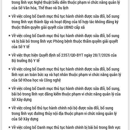
trong lĩnh vực Nghệ thuật biểu diễn thuộc phạm vi chức năng quản lý
của Sở Văn hóa, Thể thao và Du lịch
VIDEO
Về việc công bố Danh mục thủ tục hành chính được sửa đổi, bổ sung
Không có file video nào để phát.
trong lĩnh vực thành lập và hoạt động của tổ hợp tác không đăng ký
thuộc thẩm quyền giải quyết của UBND cấp xã
ALBUM ẢNH
Về việc công bố Danh mục thủ tục hành chính được sửa đổi, bổ sung
và bị bãi bỏ trong lĩnh vực Phòng bệnh thuộc thẩm quyền giải quyết
của Sở Y tế
Về việc thực hiện Quyết định số 2357/QĐ-BYT ngày 28/7/2026 của
Bộ trưởng Bộ Y tế
Về việc công bố Danh mục thủ tục hành chính được sửa đổi, bổ sung
lĩnh vực an toàn bức xạ và hạt nhân thuộc phạm vi chức năng quản lý
của Sở Khoa học và Công nghệ
Về việc công bố Danh mục thủ tục hành chính được sửa đổi, bổ sung,
LIÊN KẾT WEB
bãi bỏ trong lĩnh vực đăng kiểm thuộc phạm vi chức năng quản lý của
Sở Xây dựng
Về việc công bố thủ tục hành chính nội bộ được sửa đổi, bổ sung
trong lĩnh vực đường thủy nội địa thuộc phạm vi chức năng quản lý
của Sở Xây dựng
Về việc công bố Danh mục thủ tục hành chính bị bãi bỏ trong lĩnh vực