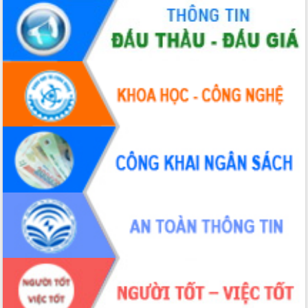
Tháo gỡ những vướng mắc, đẩy mạnh
công tác cải cách thủ tục hành chính
tại Trung tâm Phục vụ hành chính
công tỉnh
Đắk Lắk: Tôn vinh 46 giải pháp tại Hội
thi Sáng tạo Kỹ thuật 2024 - 2025
Đắk Lắk rà soát, điều chỉnh Đề án 190
về phát triển nuôi trồng thủy sản
Phó Chủ tịch UBND tỉnh Đắk Lắk
Trương Công Thái kiểm tra thực địa
Dự án cao tốc Khánh Hòa - Buôn Ma
Thuột
Định vị cà phê Việt Nam như một “di
sản sống” trong dòng chảy toàn cầu
Xây dựng nông thôn mới: Nâng cao đời
sống người dân từ những mô hình thiết
thực
Quyết liệt tháo gỡ vướng mắc, đẩy
nhanh tiến độ các dự án trọng điểm
trong Khu kinh tế Nam Phú Yên