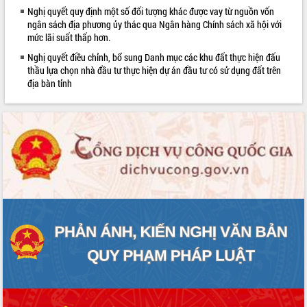
Nghị quyết quy định một số đối tượng khác được vay từ nguồn vốn
phát triển mới
ngân sách địa phương ủy thác qua Ngân hàng Chính sách xã hội với
Thường trực HĐND tỉnh Đắk Lắk gặp
mức lãi suất thấp hơn.
mặt Đoàn chuyên gia y tế TP. Hồ Chí
Minh
Nghị quyết điều chỉnh, bổ sung Danh mục các khu đất thực hiện đấu
thầu lựa chọn nhà đầu tư thực hiện dự án đầu tư có sử dụng đất trên
Lễ truy điệu và an táng hài cốt liệt sĩ
địa bàn tỉnh
tại Nghĩa trang Liệt sĩ xã Sơn Hòa
Bàn giải pháp tháo gỡ khó khăn trong
xuất khẩu sầu riêng và triển khai quy
định EUDR
Thứ trưởng Bộ Nông nghiệp và Môi
trường Nguyễn Hoàng Hiệp khảo sát
vùng trồng và doanh nghiệp đóng gói
sầu riêng tại Đắk Lắk
Trình diễn nghệ thuật chế biến các
món ăn từ sầu riêng
Đắk Lắk công bố Quy hoạch và xúc
tiến đầu tư tỉnh
Ngành cá ngừ Đắk Lắk chủ động thích
ứng để giữ vững thị trường xuất khẩu
Diễn đàn Kinh tế tư nhân Việt Nam đột