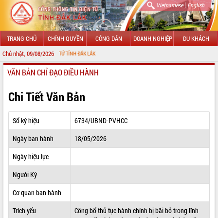
|
Vietnamese
English
TRANG CHỦ
CHÍNH QUYỀN
CÔNG DÂN
DOANH NGHIỆP
DU KHÁCH
Chủ nhật, 09/08/2026
NG TIN ĐIỆN TỬ TỈNH ĐẮK LẮK
VĂN BẢN CHỈ ĐẠO ĐIỀU HÀNH
GIỚI THIỆU
LÃNH ĐẠO UBND TỈNH
Chi Tiết Văn Bản
TIN TỨC SỰ KIỆN
Số ký hiệu
6734/UBND-PVHCC
SỞ, BAN, NGÀNH
Ngày ban hành
18/05/2026
UBND CÁC XÃ, PHƯỜNG
Ngày hiệu lực
THÔNG TIN CHỈ ĐẠO ĐIỀU HÀNH
Người Ký
HỆ THỐNG VĂN BẢN
Cơ quan ban hành
Trích yếu
Công bố thủ tục hành chính bị bãi bỏ trong lĩnh
VĂN BẢN HĐND TỈNH