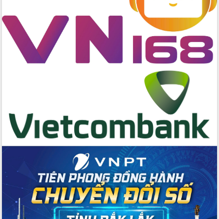
hai con số trong năm 2026
Tổ chức trang trọng Lễ hội Đền thờ
Lương Văn Chánh năm 2026
Phó Bí thư Tỉnh ủy Đắk Lắk Đỗ Hữu
Huy giữ chức Bí thư Đảng ủy Ủy Ban
Nhân dân tỉnh
Bệnh án điện tử thúc đẩy chuyển đổi
số y tế tại Đắk Lắk
Chuyển đổi số thư viện: Mở rộng
không gian tri thức trong thời đại số
Đánh giá, rút kinh nghiệm công tác tổ
chức diễn tập trước ngày bầu cử
Chương trình “Gặp gỡ hữu nghị –
Friendship Meeting New Year 2026”
Bầu cử Quốc hội và HĐND: Cử tri Đắk
Lắk gửi gắm niềm tin, kỳ vọng vào lá
phiếu
Đắk Lắk sẵn sàng các điều kiện cho
Ngày hội bầu cử đại biểu Quốc hội
khóa XVI và HĐND các cấp nhiệm kỳ