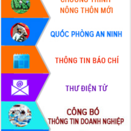
Hội thảo góp ý hồ sơ điều chỉnh quy
hoạch tỉnh Đắk Lắk thời kỳ 2021-2030,
tầm nhìn đến năm 2050
Nâng cao hiệu quả hoạt động của các
doanh nghiệp nhà nước
Hội nghị triển khai kết nối mạng
truyền số liệu chuyên dùng phục vụ cơ
quan Đảng, Nhà nước
Lễ phát động chuỗi hoạt động chung
tay làm sạch môi trường
Xã Ea Kar bước chuyển mình trong
công tác cải cách hành chính mô hình
mới
UBND tỉnh họp báo định kỳ tháng 4
năm 2026
Hội thảo khoa học “Giải pháp thúc đẩy
phát triển nền kinh tế xanh tại tỉnh
Đắk Lắk”
Tăng cường giám sát, đôn đốc thực
hiện nhiệm vụ quản lý tài sản công
hàng tuần