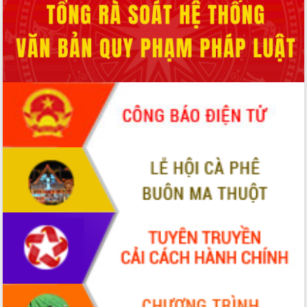
phá cơ chế - Hợp tác công tư
Đề án 06 tạo bước ngoặt đột phá trong
cải cách hành chính tỉnh Đắk Lắk
Kết nối tour, đẩy mạnh chuyển đổi số
để phát triển du lịch Đắk Lắk
Khởi động Dự án Đầu tư xây dựng hạ
tầng kỹ thuật Cụm công nghiệp Tân
Tiến
Gặp mặt các cơ quan báo chí nhân Kỷ
niệm 101 năm Ngày Báo chí Cách
mạng Việt Nam
Đắk Lắk sơ kết 4 năm triển khai thực
hiện Đề án 06 của Chính phủ
Họp báo thông tin về Hội nghị Công bố
Quy hoạch và Xúc tiến đầu tư tỉnh Đắk
Lắk
Khơi thông điểm nghẽn, đẩy nhanh
giải ngân vốn khắc phục thiên tai
HĐND tỉnh thông qua điều chỉnh Quy
hoạch tỉnh thời kỳ 2021-2030