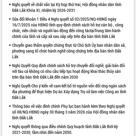
Nghị quyết về chất vấn tại Kỳ họp thứ Hai, Hội đồng nhân dân tỉnh
VIDEO
Đắk Lắk Khóa XI, nhiệm kỳ 2026-2031
Loading the player...
Sửa đổi khoản 1 Điều 4 Nghị quyết số 02/2025/NQ-HĐND ngày
16/7/2025 của HĐND tỉnh quy định chính sách hỗ trợ cán bộ , công
Khám bệnh, cấp phát thuốc miễn phí
chức, viên chức và người lao động đến công táctạiTrung tâm hành
và tặng quà người dân xã Cư Pui
chính của tỉnh và cấp xã sau sắp xếp trên địa bàn tỉnh Đắk Lắk
Hội nghị UBND tỉnh Đắk Lắk thường kỳ
Chuyển giao thẩm quyền chứng thực từ Chủ tịch Ủy ban nhân dân xã,
tháng 7/2026
phường sang tổ chức hành nghề công chứng trên địa bàn tỉnh Đắk
Lễ truy tặng danh hiệu “Bà Mẹ Việt
Lắk
Nam Anh hùng” và trao Huân chương
Nghị Quyết-Quy định chính sách hỗ trợ chuyển đổi nghề, giải bản đối
Lao động
với tàu cá không có nhu cầu tiếp tục hoạt động khai thác thủy sản
ALBUM ẢNH
UBND tỉnh Đắk Lắk triển khai nhiệm
trên địa bàn tỉnh Đắk Lắk đến năm 2030
vụ 6 tháng cuối năm 2026
Nghị Quyết-Cho ý kiến về cam kết bố trí nguồn vốn đối ứng ngân sách
Kỳ họp thứ Hai, Hội đồng nhân dân
địa phương để thực hiện Dự án Xây dựng Trụ sở làm việc Công an tỉnh
tỉnh khóa XI quyết nghị nhiều nội dung
Đắk Lắk
quan trọng
Thông báo về việc đính chính Phụ lục ban hành kèm theo Nghị quyết
Bí thư Tỉnh ủy Lương Nguyễn Minh
số 08/NQ-HĐND ngày 30 tháng 3 năm 2026 của Hội đồng nhân dân
Triết thăm, tặng quà người có công với
tỉnh Đắk Lắk
cách mạng
Nghị quyết thông qua điều chỉnh Quy hoạch tỉnh Đắk Lắk thời kỳ
Rà soát, hoàn thiện hệ thống thiết chế
2021-2030, tầm nhìn đến năm 2050.
văn hóa, thể thao đáp ứng yêu cầu
LIÊN KẾT WEB