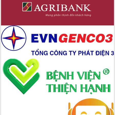
Chuyển đổi số 'mở đường' cho nông
nghiệp Đắk Lắk tăng trưởng bứt phá
Triển khai đồng bộ đo đạc, lập hồ sơ
địa chính, hoàn thiện cơ sở dữ liệu đất
đai
Ứng dụng sinh trắc học - Bước tiến
trong hành trình chuyển đổi số tại Đắk
Lắk
Đắk Lắk nâng cao hiệu quả công tác
Đảng từ Sổ tay đảng viên điện tử
Đắk Lắk đẩy mạnh nuôi biển công
nghệ, hướng tới phát triển thủy sản
bền vững
Tập huấn nâng cao năng lực triển khai
chuyển đổi số cho cán bộ, công chức
cấp xã
Đắk Lắk phát động hưởng ứng Ngày
Quyền của người tiêu dùng Việt Nam
2026
Đẩy mạnh cải cách hành chính, quyết
tâm đạt được mục tiêu tăng trưởng