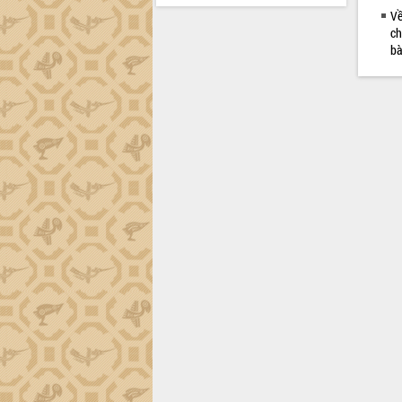
Về
ch
bà