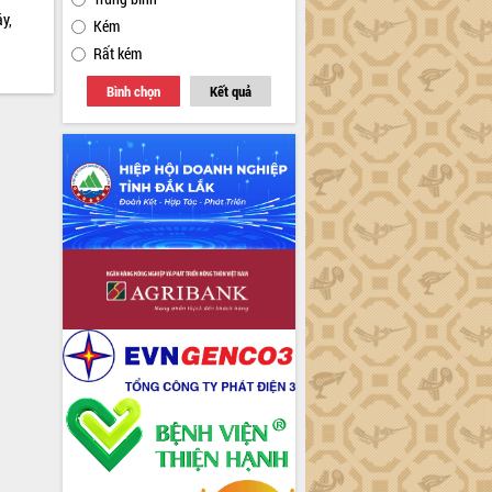
y,
Kém
Rất kém
Bình chọn
Kết quả