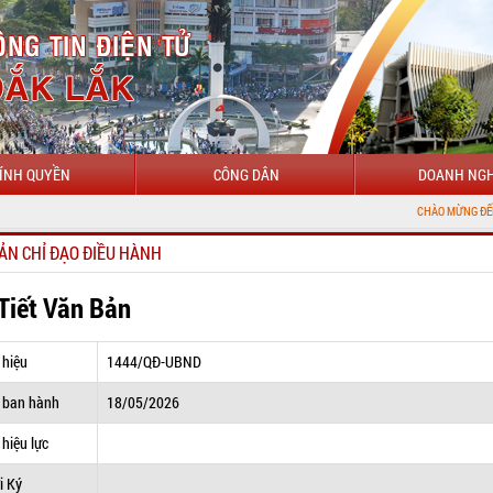
ÍNH QUYỀN
CÔNG DÂN
DOANH NGH
CHÀO MỪNG ĐẾN VỚI CỔNG TH
ẢN CHỈ ĐẠO ĐIỀU HÀNH
 Tiết Văn Bản
 hiệu
1444/QĐ-UBND
 ban hành
18/05/2026
hiệu lực
i Ký