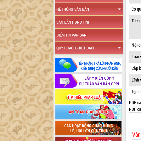
Cơ q
HỆ THỐNG VĂN BẢN
Trích
VĂN BẢN HĐND TỈNH
ĐIỂM TIN VĂN BẢN
Nội 
QUY HOẠCH - KẾ HOẠCH
Loại 
Cấp 
Lĩnh 
Tệp đ
PDF ca
PDF ca
Văn