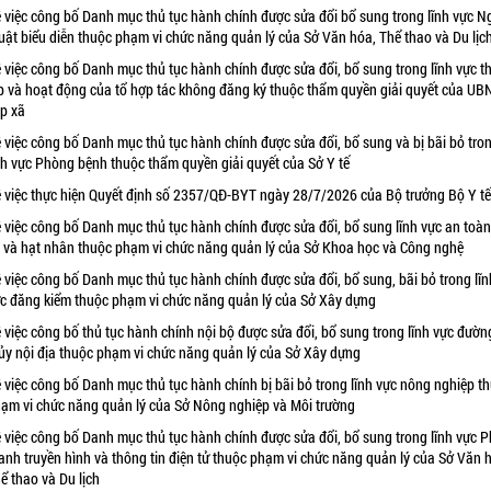
 việc công bố Danh mục thủ tục hành chính được sửa đổi bổ sung trong lĩnh vực N
uật biểu diễn thuộc phạm vi chức năng quản lý của Sở Văn hóa, Thể thao và Du lịc
 việc công bố Danh mục thủ tục hành chính được sửa đổi, bổ sung trong lĩnh vực t
p và hoạt động của tổ hợp tác không đăng ký thuộc thẩm quyền giải quyết của UB
p xã
 việc công bố Danh mục thủ tục hành chính được sửa đổi, bổ sung và bị bãi bỏ tro
nh vực Phòng bệnh thuộc thẩm quyền giải quyết của Sở Y tế
 việc thực hiện Quyết định số 2357/QĐ-BYT ngày 28/7/2026 của Bộ trưởng Bộ Y tế
 việc công bố Danh mục thủ tục hành chính được sửa đổi, bổ sung lĩnh vực an toà
 và hạt nhân thuộc phạm vi chức năng quản lý của Sở Khoa học và Công nghệ
 việc công bố Danh mục thủ tục hành chính được sửa đổi, bổ sung, bãi bỏ trong lĩn
c đăng kiểm thuộc phạm vi chức năng quản lý của Sở Xây dựng
 việc công bố thủ tục hành chính nội bộ được sửa đổi, bổ sung trong lĩnh vực đườn
ủy nội địa thuộc phạm vi chức năng quản lý của Sở Xây dựng
 việc công bố Danh mục thủ tục hành chính bị bãi bỏ trong lĩnh vực nông nghiệp t
ạm vi chức năng quản lý của Sở Nông nghiệp và Môi trường
 việc công bố Danh mục thủ tục hành chính được sửa đổi, bổ sung trong lĩnh vực P
anh truyền hình và thông tin điện tử thuộc phạm vi chức năng quản lý của Sở Văn 
ể thao và Du lịch