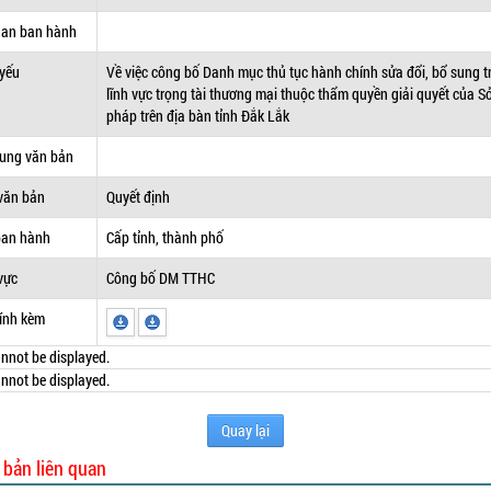
uan ban hành
 yếu
Về việc công bố Danh mục thủ tục hành chính sửa đổi, bổ sung t
lĩnh vực trọng tài thương mại thuộc thẩm quyền giải quyết của S
pháp trên địa bàn tỉnh Đắk Lắk
dung văn bản
văn bản
Quyết định
ban hành
Cấp tỉnh, thành phố
vực
Công bố DM TTHC
ính kèm
nnot be displayed.
nnot be displayed.
Quay lại
 bản liên quan