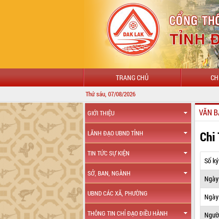
TRANG CHỦ
CH
Thứ sáu, 07/08/2026
VĂN B
GIỚI THIỆU
Chi
LÃNH ĐẠO UBND TỈNH
TIN TỨC SỰ KIỆN
Số ký
SỞ, BAN, NGÀNH
Ngày
UBND CÁC XÃ, PHƯỜNG
Ngày 
THÔNG TIN CHỈ ĐẠO ĐIỀU HÀNH
Ngườ