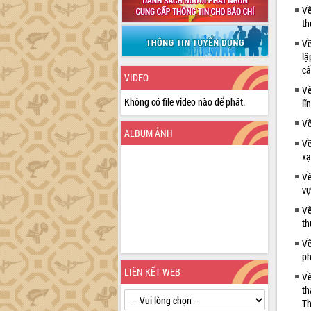
Về
th
Về
lậ
cấ
VIDEO
Về
Không có file video nào để phát.
lĩ
Về
ALBUM ẢNH
Về
xạ
Về
vự
Về
th
Về
ph
LIÊN KẾT WEB
Về
th
Th