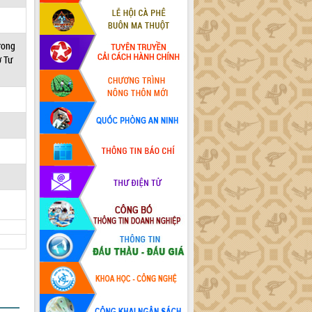
rong
ở Tư