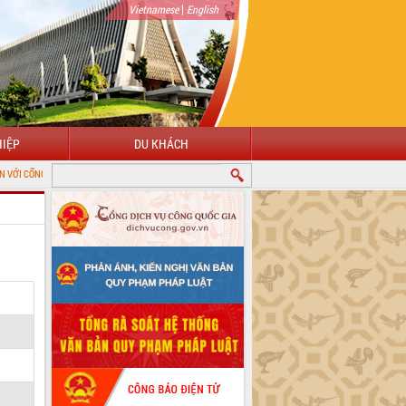
|
Vietnamese
English
IỆP
DU KHÁCH
ÔNG TIN ĐIỆN TỬ TỈNH ĐẮK LẮK