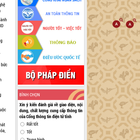
ghệ
h
hành
ND
ng
n bức
h
g
BÌNH CHỌN
Xin ý kiến đánh giá về giao diện, nội
huộc
dung, chất lượng cung cấp thông tin
của Cổng thông tin điện tử tỉnh
Rất tốt
hát
hóa,
Tốt
Trung bình