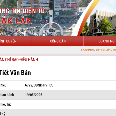
ÍNH QUYỀN
CÔNG DÂN
DOANH NGH
CHÀO MỪNG ĐẾN VỚI CỔNG THÔNG TIN ĐIỆN 
ẢN CHỈ ĐẠO ĐIỀU HÀNH
 Tiết Văn Bản
 hiệu
6799/UBND-PVHCC
 ban hành
19/05/2026
hiệu lực
i Ký