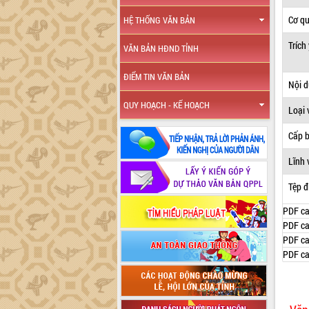
Cơ q
HỆ THỐNG VĂN BẢN
Trích
VĂN BẢN HĐND TỈNH
ĐIỂM TIN VĂN BẢN
Nội 
QUY HOẠCH - KẾ HOẠCH
Loại 
Cấp 
Lĩnh 
Tệp đ
PDF ca
PDF ca
PDF ca
PDF ca