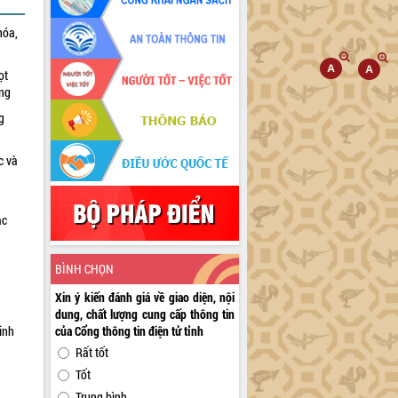
hóa,
ọt
ờng
g
c và
ác
a
BÌNH CHỌN
Xin ý kiến đánh giá về giao diện, nội
dung, chất lượng cung cấp thông tin
inh
của Cổng thông tin điện tử tỉnh
Rất tốt
Tốt
Trung bình