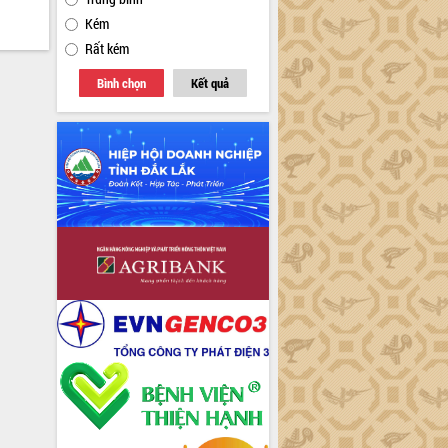
Kém
Rất kém
Bình chọn
Kết quả