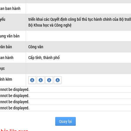
uan ban hành
 yếu
triển khai các Quyết định công bố thủ tục hành chính của Bộ trư
Bộ Khoa học và Công nghệ
dung văn bản
văn bản
Công văn
ban hành
Cấp tỉnh, thành phố
vực
ính kèm
nnot be displayed.
nnot be displayed.
nnot be displayed.
nnot be displayed.
Quay lại