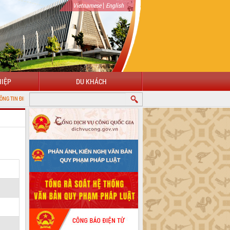
|
Vietnamese
English
IỆP
DU KHÁCH
TỬ TỈNH ĐẮK LẮK