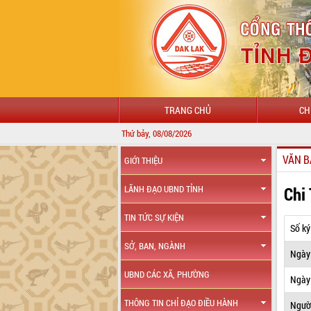
TRANG CHỦ
CH
Thứ bảy, 08/08/2026
VĂN B
GIỚI THIỆU
Chi
LÃNH ĐẠO UBND TỈNH
TIN TỨC SỰ KIỆN
Số ký
SỞ, BAN, NGÀNH
Ngày
UBND CÁC XÃ, PHƯỜNG
Ngày 
THÔNG TIN CHỈ ĐẠO ĐIỀU HÀNH
Ngườ