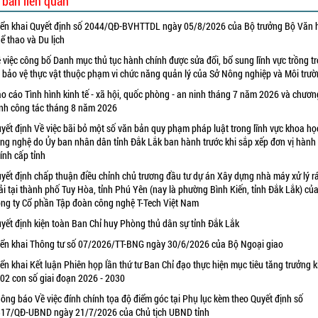
 bản liên quan
iển khai Quyết định số 2044/QĐ-BVHTTDL ngày 05/8/2026 của Bộ trưởng Bộ Văn 
ể thao và Du lịch
 việc công bố Danh mục thủ tục hành chính được sửa đổi, bổ sung lĩnh vực trồng tr
 bảo vệ thực vật thuộc phạm vi chức năng quản lý của Sở Nông nghiệp và Môi trư
o cáo Tình hình kinh tế - xã hội, quốc phòng - an ninh tháng 7 năm 2026 và chươn
ình công tác tháng 8 năm 2026
yết định Về việc bãi bỏ một số văn bản quy phạm pháp luật trong lĩnh vực khoa họ
ng nghệ do Ủy ban nhân dân tỉnh Đắk Lắk ban hành trước khi sắp xếp đơn vị hành
ính cấp tỉnh
yết định chấp thuận điều chỉnh chủ trương đầu tư dự án Xây dựng nhà máy xử lý r
ải tại thành phố Tuy Hòa, tỉnh Phú Yên (nay là phường Bình Kiến, tỉnh Đắk Lắk) củ
ng ty Cổ phần Tập đoàn công nghệ T-Tech Việt Nam
yết định kiện toàn Ban Chỉ huy Phòng thủ dân sự tỉnh Đắk Lắk
iển khai Thông tư số 07/2026/TT-BNG ngày 30/6/2026 của Bộ Ngoại giao
iển khai Kết luận Phiên họp lần thứ tư Ban Chỉ đạo thực hiện mục tiêu tăng trưởng k
 02 con số giai đoạn 2026 - 2030
ông báo Về việc đính chính tọa độ điểm góc tại Phụ lục kèm theo Quyết định số
17/QĐ-UBND ngày 21/7/2026 của Chủ tịch UBND tỉnh