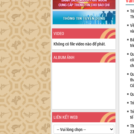
Văn
Tr
Th
Về
và
VIDEO
Bá
Không có file video nào để phát.
tr
Qu
ALBUM ẢNH
cô
ch
Qu
th
Cô
Qu
Tr
Tr
LIÊN KẾT WEB
tế
Th
23