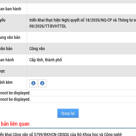
uan ban hành
 yếu
triển khai thực hiện Nghị quyết số 18/2026/NQ-CP và Thông tư s
09/2026/TT-BVHTTDL
dung văn bản
văn bản
Công văn
ban hành
Cấp tỉnh, thành phố
vực
ính kèm
nnot be displayed.
nnot be displayed.
Quay lại
 bản liên quan
iển khai Công văn số 5799/BKHCN-CĐSQG của Bộ Khoa học và Công nghệ