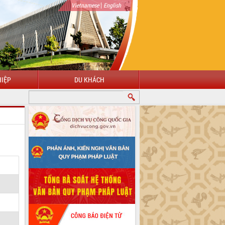
|
Vietnamese
English
IỆP
DU KHÁCH