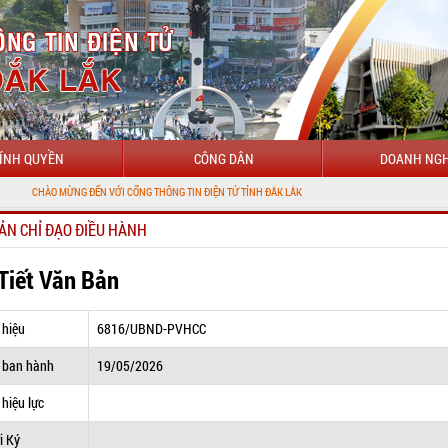
ÍNH QUYỀN
CÔNG DÂN
DOANH NGH
MỪNG ĐẾN VỚI CỔNG THÔNG TIN ĐIỆN TỬ TỈNH ĐẮK LẮK
ẢN CHỈ ĐẠO ĐIỀU HÀNH
 Tiết Văn Bản
 hiệu
6816/UBND-PVHCC
 ban hành
19/05/2026
hiệu lực
i Ký