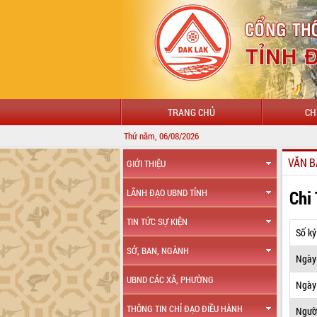
TRANG CHỦ
CH
Thứ năm, 06/08/2026
CHÀO 
VĂN B
GIỚI THIỆU
Chi
LÃNH ĐẠO UBND TỈNH
TIN TỨC SỰ KIỆN
Số ký
SỞ, BAN, NGÀNH
Ngày
UBND CÁC XÃ, PHƯỜNG
Ngày 
THÔNG TIN CHỈ ĐẠO ĐIỀU HÀNH
Ngườ