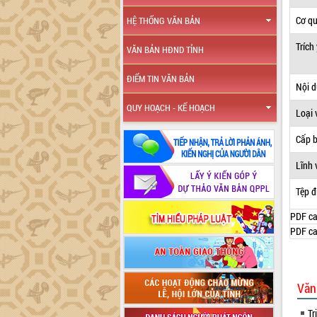
Cơ q
HỆ THỐNG VĂN BẢN
Trích
VĂN BẢN HĐND TỈNH
ĐIỂM TIN VĂN BẢN
Nội 
QUY HOẠCH - KẾ HOẠCH
Loại 
Cấp 
Lĩnh 
Tệp đ
PDF ca
PDF ca
Văn
Tr