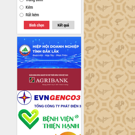
Kém
Rất kém
Bình chọn
Kết quả