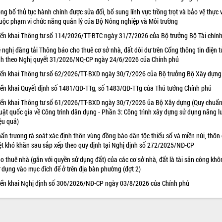
ng bố thủ tục hành chính được sửa đổi, bổ sung lĩnh vực trồng trọt và bảo vệ thực 
uộc phạm vi chức năng quản lý của Bộ Nông nghiệp và Môi trường
iển khai Thông tư số 114/2026/TT-BTC ngày 31/7/2026 của Bộ trưởng Bộ Tài chín
 nghị đăng tải Thông báo cho thuê cơ sở nhà, đất dôi dư trên Cổng thông tin điện t
nh theo Nghị quyết 31/2026/NQ-CP ngày 24/6/2026 của Chính phủ
iển khai Thông tư số 62/2026/TT-BXD ngày 30/7/2026 của Bộ trưởng Bộ Xây dựng
iển khai Quyết định số 1481/QĐ-TTg, số 1483/QĐ-TTg của Thủ tướng Chính phủ
iển khai Thông tư số 61/2026/TT-BXD ngày 30/7/2026 ủa Bộ Xây dựng (Quy chuẩn
uật quốc gia về Công trình dân dụng - Phần 3: Công trình xây dựng sử dụng năng 
ệu quả)
ẩn trương rà soát xác định thôn vùng đồng bào dân tộc thiểu số và miền núi, thôn
ệt khó khăn sau sắp xếp theo quy định tại Nghị định số 272/2025/NĐ-CP
o thuê nhà (gắn với quyền sử dụng đất) của các cơ sở nhà, đất là tài sản công khô
 dụng vào mục đích để ở trên địa bàn phường (đợt 2)
iển khai Nghị định số 306/2026/NĐ-CP ngày 03/8/2026 của Chính phủ