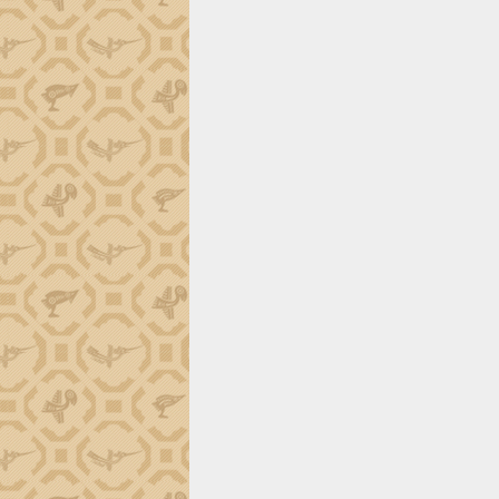
Đắk Lắk công bố Quy hoạch và xúc
tiến đầu tư tỉnh
Ngành cá ngừ Đắk Lắk chủ động thích
ứng để giữ vững thị trường xuất khẩu
Diễn đàn Kinh tế tư nhân Việt Nam đột
phá cơ chế - Hợp tác công tư
Đề án 06 tạo bước ngoặt đột phá trong
cải cách hành chính tỉnh Đắk Lắk
Kết nối tour, đẩy mạnh chuyển đổi số
để phát triển du lịch Đắk Lắk
Khởi động Dự án Đầu tư xây dựng hạ
tầng kỹ thuật Cụm công nghiệp Tân
Tiến
Gặp mặt các cơ quan báo chí nhân Kỷ
niệm 101 năm Ngày Báo chí Cách
mạng Việt Nam
Đắk Lắk sơ kết 4 năm triển khai thực
hiện Đề án 06 của Chính phủ
Họp báo thông tin về Hội nghị Công bố
Quy hoạch và Xúc tiến đầu tư tỉnh Đắk