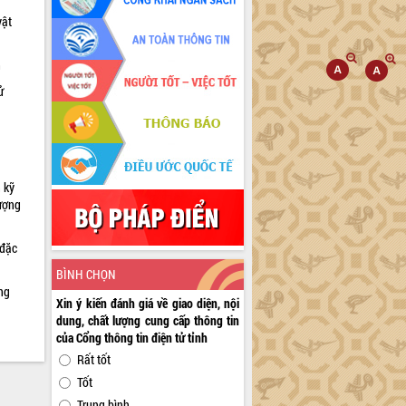
vật
h
ử
 kỹ
lượng
 đặc
BÌNH CHỌN
ng
Xin ý kiến đánh giá về giao diện, nội
dung, chất lượng cung cấp thông tin
của Cổng thông tin điện tử tỉnh
Rất tốt
Tốt
Trung bình