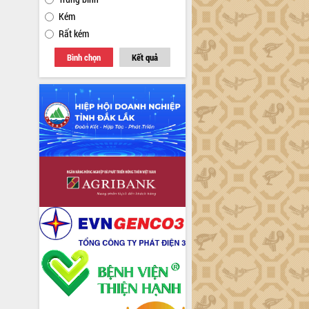
Kém
Rất kém
Bình chọn
Kết quả