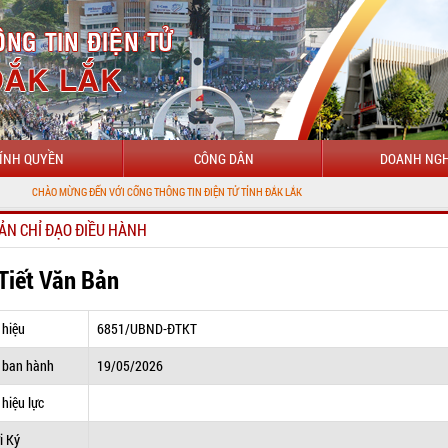
ÍNH QUYỀN
CÔNG DÂN
DOANH NGH
MỪNG ĐẾN VỚI CỔNG THÔNG TIN ĐIỆN TỬ TỈNH ĐẮK LẮK
ẢN CHỈ ĐẠO ĐIỀU HÀNH
 Tiết Văn Bản
 hiệu
6851/UBND-ĐTKT
 ban hành
19/05/2026
hiệu lực
i Ký