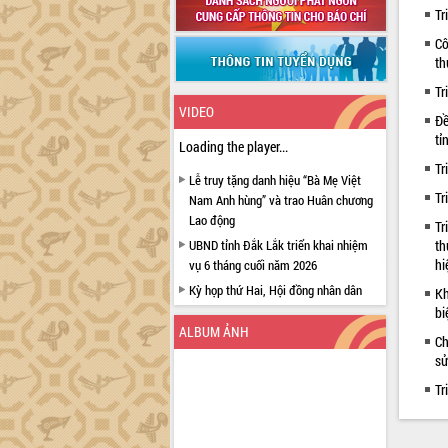
Tr
Cô
th
Tr
VIDEO
Đề
tỉ
Loading the player...
Tr
Lễ truy tặng danh hiệu “Bà Mẹ Việt
Tr
Nam Anh hùng” và trao Huân chương
Lao động
Tr
UBND tỉnh Đắk Lắk triển khai nhiệm
th
hi
vụ 6 tháng cuối năm 2026
Kỳ họp thứ Hai, Hội đồng nhân dân
Kh
tỉnh khóa XI quyết nghị nhiều nội dung
bi
quan trọng
ALBUM ẢNH
Ch
Bí thư Tỉnh ủy Lương Nguyễn Minh
sử
Triết thăm, tặng quà người có công với
Tr
cách mạng
Rà soát, hoàn thiện hệ thống thiết chế
văn hóa, thể thao đáp ứng yêu cầu