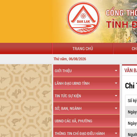
TRANG CHỦ
CH
Thứ năm, 06/08/2026
CHÀO 
VĂN B
GIỚI THIỆU
Chi
LÃNH ĐẠO UBND TỈNH
TIN TỨC SỰ KIỆN
Số ký
SỞ, BAN, NGÀNH
Ngày
UBND CÁC XÃ, PHƯỜNG
Ngày 
THÔNG TIN CHỈ ĐẠO ĐIỀU HÀNH
Ngườ