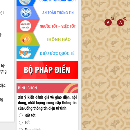
vật
h
ử
 kỹ
lượng
 đặc
BÌNH CHỌN
Xin ý kiến đánh giá về giao diện, nội
ng
dung, chất lượng cung cấp thông tin
của Cổng thông tin điện tử tỉnh
Rất tốt
Tốt
Trung bình