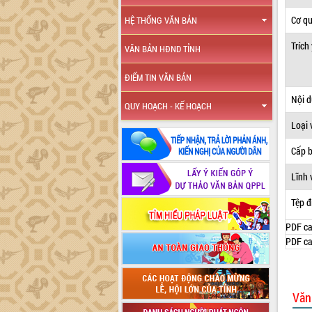
Cơ q
HỆ THỐNG VĂN BẢN
Trích
VĂN BẢN HĐND TỈNH
ĐIỂM TIN VĂN BẢN
Nội 
QUY HOẠCH - KẾ HOẠCH
Loại 
Cấp 
Lĩnh 
Tệp đ
PDF ca
PDF ca
Văn