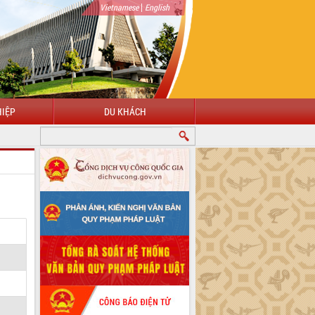
|
Vietnamese
English
IỆP
DU KHÁCH