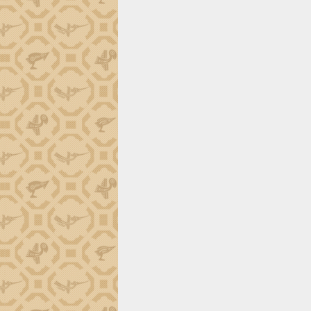
phá cơ chế - Hợp tác công tư
Đề án 06 tạo bước ngoặt đột phá trong
cải cách hành chính tỉnh Đắk Lắk
Kết nối tour, đẩy mạnh chuyển đổi số
để phát triển du lịch Đắk Lắk
Khởi động Dự án Đầu tư xây dựng hạ
tầng kỹ thuật Cụm công nghiệp Tân
Tiến
Gặp mặt các cơ quan báo chí nhân Kỷ
niệm 101 năm Ngày Báo chí Cách
mạng Việt Nam
Đắk Lắk sơ kết 4 năm triển khai thực
hiện Đề án 06 của Chính phủ
Họp báo thông tin về Hội nghị Công bố
Quy hoạch và Xúc tiến đầu tư tỉnh Đắk
Lắk
Khơi thông điểm nghẽn, đẩy nhanh
giải ngân vốn khắc phục thiên tai
HĐND tỉnh thông qua điều chỉnh Quy
hoạch tỉnh thời kỳ 2021-2030