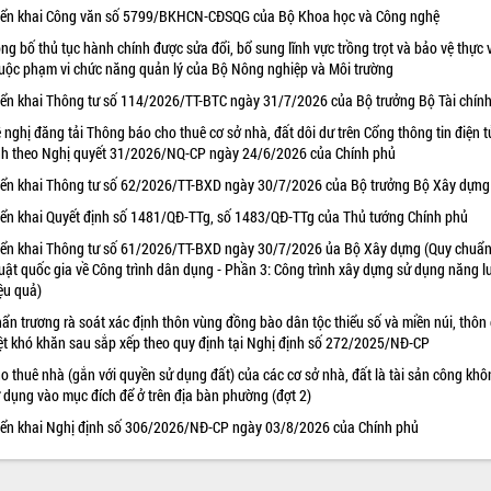
iển khai Công văn số 5799/BKHCN-CĐSQG của Bộ Khoa học và Công nghệ
ng bố thủ tục hành chính được sửa đổi, bổ sung lĩnh vực trồng trọt và bảo vệ thực 
uộc phạm vi chức năng quản lý của Bộ Nông nghiệp và Môi trường
iển khai Thông tư số 114/2026/TT-BTC ngày 31/7/2026 của Bộ trưởng Bộ Tài chín
 nghị đăng tải Thông báo cho thuê cơ sở nhà, đất dôi dư trên Cổng thông tin điện t
nh theo Nghị quyết 31/2026/NQ-CP ngày 24/6/2026 của Chính phủ
iển khai Thông tư số 62/2026/TT-BXD ngày 30/7/2026 của Bộ trưởng Bộ Xây dựng
iển khai Quyết định số 1481/QĐ-TTg, số 1483/QĐ-TTg của Thủ tướng Chính phủ
iển khai Thông tư số 61/2026/TT-BXD ngày 30/7/2026 ủa Bộ Xây dựng (Quy chuẩn
uật quốc gia về Công trình dân dụng - Phần 3: Công trình xây dựng sử dụng năng 
ệu quả)
ẩn trương rà soát xác định thôn vùng đồng bào dân tộc thiểu số và miền núi, thôn
ệt khó khăn sau sắp xếp theo quy định tại Nghị định số 272/2025/NĐ-CP
o thuê nhà (gắn với quyền sử dụng đất) của các cơ sở nhà, đất là tài sản công khô
 dụng vào mục đích để ở trên địa bàn phường (đợt 2)
iển khai Nghị định số 306/2026/NĐ-CP ngày 03/8/2026 của Chính phủ