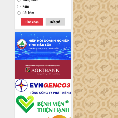
Kém
Rất kém
Bình chọn
Kết quả