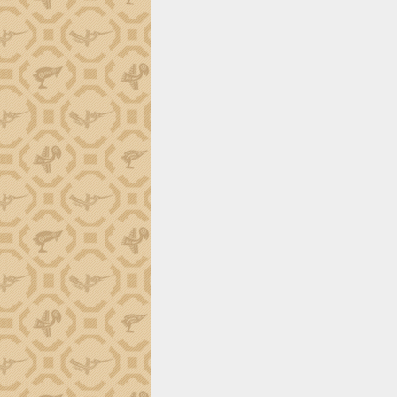
định EUDR
Thứ trưởng Bộ Nông nghiệp và Môi
trường Nguyễn Hoàng Hiệp khảo sát
vùng trồng và doanh nghiệp đóng gói
sầu riêng tại Đắk Lắk
Trình diễn nghệ thuật chế biến các
món ăn từ sầu riêng
Đắk Lắk công bố Quy hoạch và xúc
tiến đầu tư tỉnh
Ngành cá ngừ Đắk Lắk chủ động thích
ứng để giữ vững thị trường xuất khẩu
Diễn đàn Kinh tế tư nhân Việt Nam đột
phá cơ chế - Hợp tác công tư
Đề án 06 tạo bước ngoặt đột phá trong
cải cách hành chính tỉnh Đắk Lắk
Kết nối tour, đẩy mạnh chuyển đổi số
để phát triển du lịch Đắk Lắk
Khởi động Dự án Đầu tư xây dựng hạ
tầng kỹ thuật Cụm công nghiệp Tân
Tiến