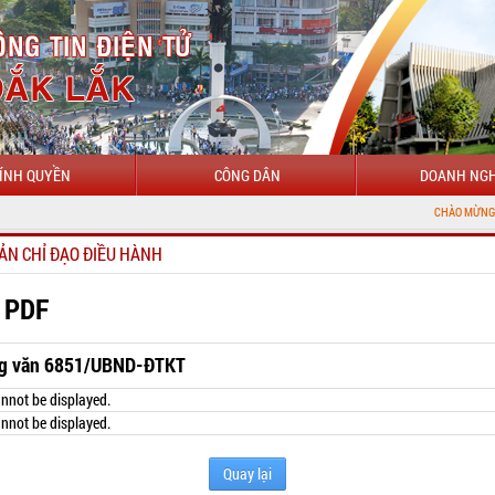
ÍNH QUYỀN
CÔNG DÂN
DOANH NGH
CHÀO MỪNG ĐẾN VỚI CỔNG
ẢN CHỈ ĐẠO ĐIỀU HÀNH
 PDF
g văn 6851/UBND-ĐTKT
nnot be displayed.
nnot be displayed.
Quay lại