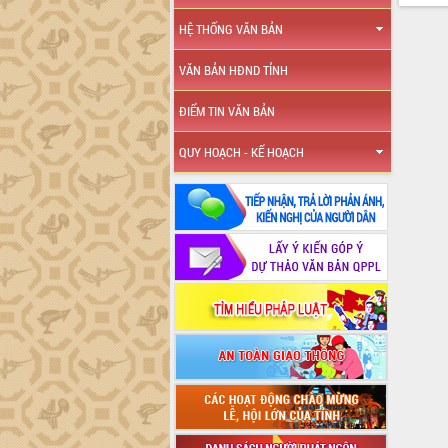
HỆ THỐNG VĂN BẢN
VĂN BẢN HĐND TỈNH
ĐIỂM TIN VĂN BẢN
QUY HOẠCH - KẾ HOẠCH