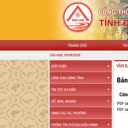
TRANG CHỦ
CH
Chủ nhật, 09/08/2026
VĂN B
GIỚI THIỆU
Bản
LÃNH ĐẠO UBND TỈNH
TIN TỨC SỰ KIỆN
Côn
SỞ, BAN, NGÀNH
PDF ca
PDF ca
UBND CÁC XÃ, PHƯỜNG
THÔNG TIN CHỈ ĐẠO ĐIỀU HÀNH