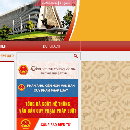
|
Vietnamese
English
IỆP
DU KHÁCH
 THÔNG TIN ĐIỆN TỬ TỈNH ĐẮK LẮK