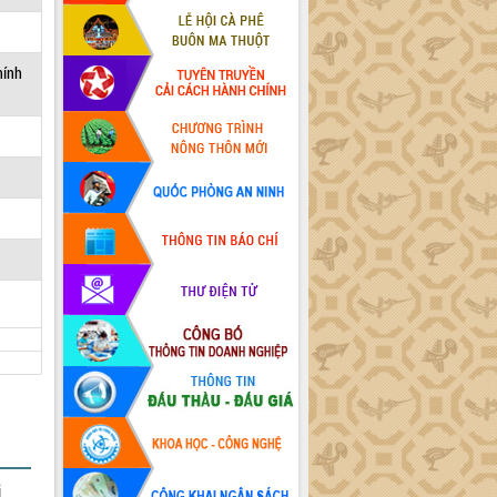
hính
i