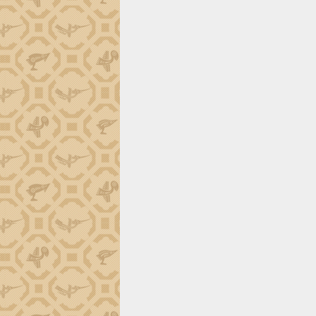
trường Nguyễn Hoàng Hiệp khảo sát
vùng trồng và doanh nghiệp đóng gói
sầu riêng tại Đắk Lắk
Trình diễn nghệ thuật chế biến các
món ăn từ sầu riêng
Đắk Lắk công bố Quy hoạch và xúc
tiến đầu tư tỉnh
Ngành cá ngừ Đắk Lắk chủ động thích
ứng để giữ vững thị trường xuất khẩu
Diễn đàn Kinh tế tư nhân Việt Nam đột
phá cơ chế - Hợp tác công tư
Đề án 06 tạo bước ngoặt đột phá trong
cải cách hành chính tỉnh Đắk Lắk
Kết nối tour, đẩy mạnh chuyển đổi số
để phát triển du lịch Đắk Lắk
Khởi động Dự án Đầu tư xây dựng hạ
tầng kỹ thuật Cụm công nghiệp Tân
Tiến
Gặp mặt các cơ quan báo chí nhân Kỷ
niệm 101 năm Ngày Báo chí Cách
mạng Việt Nam