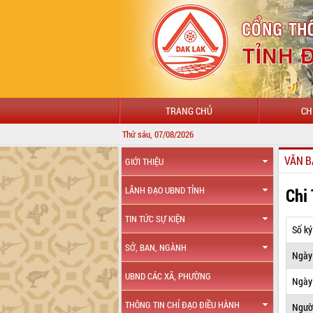
TRANG CHỦ
CH
Thứ sáu, 07/08/2026
VĂN B
GIỚI THIỆU
Chi
LÃNH ĐẠO UBND TỈNH
TIN TỨC SỰ KIỆN
Số ký
SỞ, BAN, NGÀNH
Ngày
UBND CÁC XÃ, PHƯỜNG
Ngày 
THÔNG TIN CHỈ ĐẠO ĐIỀU HÀNH
Ngườ