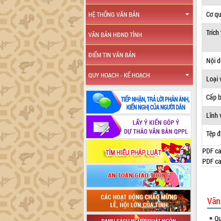
Cơ q
HỆ THỐNG VĂN BẢN
Trích
VĂN BẢN HĐND TỈNH
ĐIỂM TIN VĂN BẢN
Nội 
QUY HOẠCH - KẾ HOẠCH
Loại 
Cấp 
Lĩnh 
Tệp đ
PDF ca
PDF ca
Văn
Qu