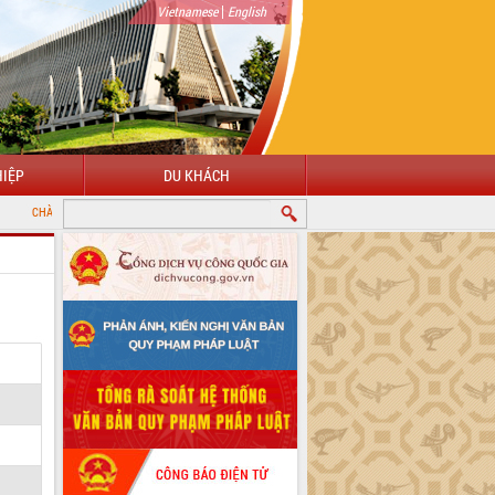
|
Vietnamese
English
IỆP
DU KHÁCH
ỪNG ĐẾN VỚI CỔNG THÔNG TIN ĐIỆN TỬ TỈNH ĐẮK LẮK