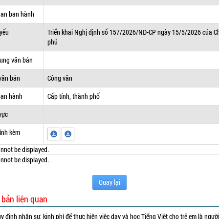
uan ban hành
 yếu
Triển khai Nghị định số 157/2026/NĐ-CP ngày 15/5/2026 của C
phủ
dung văn bản
văn bản
Công văn
ban hành
Cấp tỉnh, thành phố
vực
ính kèm
nnot be displayed.
nnot be displayed.
Quay lại
 bản liên quan
y định nhân sự, kinh phí để thực hiện việc dạy và học Tiếng Việt cho trẻ em là ngườ