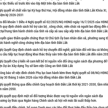
n tộc thiểu số trước khi vào lớp Một trên địa bàn tỉnh Đắk Lắk
hị quyết về chất vấn tại Kỳ họp thứ Hai, Hội đồng nhân dân tỉnh Đắk Lắk Khóa XI,
iệm kỳ 2026-2031
a đổi khoản 1 Điều 4 Nghị quyết số 02/2025/NQ-HĐND ngày 16/7/2025 của HĐN
nh quy định chính sách hỗ trợ cán bộ , công chức, viên chức và người lao động đến
ctạiTrung tâm hành chính của tỉnh và cấp xã sau sắp xếp trên địa bàn tỉnh Đắk Lắk
uyển giao thẩm quyền chứng thực từ Chủ tịch Ủy ban nhân dân xã, phường sang t
ức hành nghề công chứng trên địa bàn tỉnh Đắk Lắk
hị Quyết-Quy định chính sách hỗ trợ chuyển đổi nghề, giải bản đối với tàu cá khôn
u cầu tiếp tục hoạt động khai thác thủy sản trên địa bàn tỉnh Đắk Lắk đến năm 20
hị Quyết-Cho ý kiến về cam kết bố trí nguồn vốn đối ứng ngân sách địa phương để 
ện Dự án Xây dựng Trụ sở làm việc Công an tỉnh Đắk Lắk
ông báo về việc đính chính Phụ lục ban hành kèm theo Nghị quyết số 08/NQ-HĐN
ày 30 tháng 3 năm 2026 của Hội đồng nhân dân tỉnh Đắk Lắk
hị quyết thông qua điều chỉnh Quy hoạch tỉnh Đắk Lắk thời kỳ 2021-2030, tầm nhì
n năm 2050.
hị quyết quy định một số đối tượng khác được vay từ nguồn vốn ngân sách địa
ương ủy thác qua Ngân hàng Chính sách xã hội với mức lãi suất thấp hơn.
hị quyết điều chỉnh, bổ sung Danh mục các khu đất thực hiện đấu thầu lựa chọn n