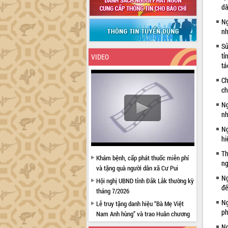
dâ
Ng
nh
Sử
tỉ
VIDEO
tá
Ch
ch
Ng
nh
Ng
hi
Th
Khám bệnh, cấp phát thuốc miễn phí
ng
và tặng quà người dân xã Cư Pui
Ng
Hội nghị UBND tỉnh Đắk Lắk thường kỳ
đế
tháng 7/2026
Ng
Lễ truy tặng danh hiệu “Bà Mẹ Việt
ph
Nam Anh hùng” và trao Huân chương
Lao động
Ng