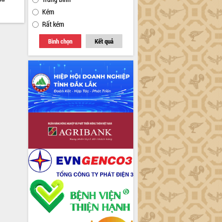
Kém
Rất kém
Bình chọn
Kết quả