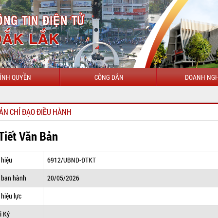
ÍNH QUYỀN
CÔNG DÂN
DOANH NGH
CHÀO M
ẢN CHỈ ĐẠO ĐIỀU HÀNH
 Tiết Văn Bản
 hiệu
6912/UBND-ĐTKT
 ban hành
20/05/2026
hiệu lực
i Ký