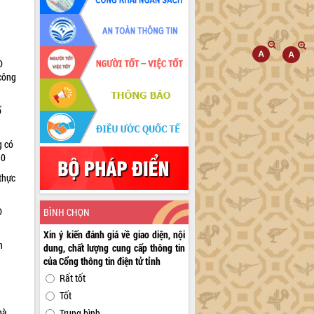
D
 công
ổ
g có
30
thực
D
BÌNH CHỌN
Xin ý kiến đánh giá về giao diện, nội
n
dung, chất lượng cung cấp thông tin
của Cổng thông tin điện tử tỉnh
Rất tốt
Tốt
hà
Trung bình