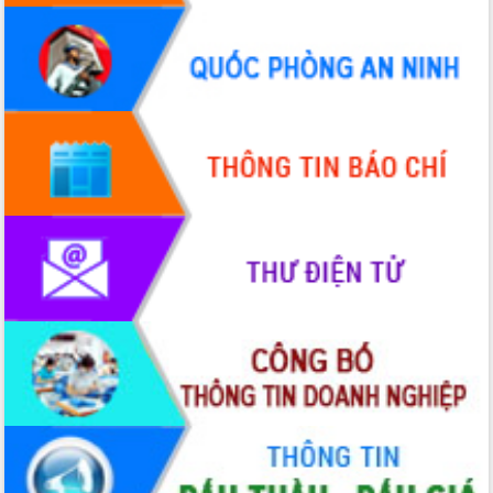
Quy hoạch và Xúc tiến đầu tư tỉnh Đắk
Lắk
Khơi thông điểm nghẽn, đẩy nhanh
giải ngân vốn khắc phục thiên tai
HĐND tỉnh thông qua điều chỉnh Quy
hoạch tỉnh thời kỳ 2021-2030
Hội thảo góp ý hồ sơ điều chỉnh quy
hoạch tỉnh Đắk Lắk thời kỳ 2021-2030,
tầm nhìn đến năm 2050
Nâng cao hiệu quả hoạt động của các
doanh nghiệp nhà nước
Hội nghị triển khai kết nối mạng
truyền số liệu chuyên dùng phục vụ cơ
quan Đảng, Nhà nước
Lễ phát động chuỗi hoạt động chung
tay làm sạch môi trường
Xã Ea Kar bước chuyển mình trong
công tác cải cách hành chính mô hình
mới
UBND tỉnh họp báo định kỳ tháng 4
năm 2026