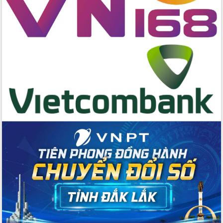
cấp xã
Đắk Lắk phát động hưởng ứng Ngày
Quyền của người tiêu dùng Việt Nam
2026
Đẩy mạnh cải cách hành chính, quyết
tâm đạt được mục tiêu tăng trưởng
hai con số trong năm 2026
Tổ chức trang trọng Lễ hội Đền thờ
Lương Văn Chánh năm 2026
Phó Bí thư Tỉnh ủy Đắk Lắk Đỗ Hữu
Huy giữ chức Bí thư Đảng ủy Ủy Ban
Nhân dân tỉnh
Bệnh án điện tử thúc đẩy chuyển đổi
số y tế tại Đắk Lắk
Chuyển đổi số thư viện: Mở rộng
không gian tri thức trong thời đại số
Đánh giá, rút kinh nghiệm công tác tổ
chức diễn tập trước ngày bầu cử
Chương trình “Gặp gỡ hữu nghị –
Friendship Meeting New Year 2026”