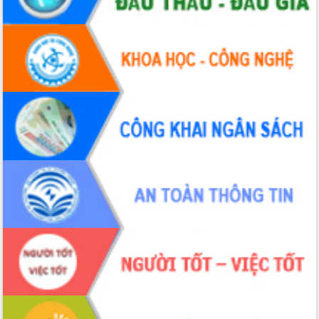
Hội thảo khoa học “Giải pháp thúc đẩy
phát triển nền kinh tế xanh tại tỉnh
Đắk Lắk”
Tăng cường giám sát, đôn đốc thực
hiện nhiệm vụ quản lý tài sản công
hàng tuần
Tháo gỡ những vướng mắc, đẩy mạnh
công tác cải cách thủ tục hành chính
tại Trung tâm Phục vụ hành chính
công tỉnh
Đắk Lắk: Tôn vinh 46 giải pháp tại Hội
thi Sáng tạo Kỹ thuật 2024 - 2025
Đắk Lắk rà soát, điều chỉnh Đề án 190
về phát triển nuôi trồng thủy sản
Phó Chủ tịch UBND tỉnh Đắk Lắk
Trương Công Thái kiểm tra thực địa
Dự án cao tốc Khánh Hòa - Buôn Ma
Thuột
Định vị cà phê Việt Nam như một “di
sản sống” trong dòng chảy toàn cầu