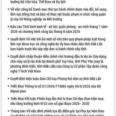
trưởng Bộ Văn hóa, Thể thao và Du lịch
VIDEO
Về việc công bố Danh mục thủ tục hành chính được sửa đổi, bổ sung
lĩnh vực trồng trọt và bảo vệ thực vật thuộc phạm vi chức năng quản
lý của Sở Nông nghiệp và Môi trường
Báo cáo Tình hình kinh tế - xã hội, quốc phòng - an ninh tháng 7 năm
2026 và chương trình công tác tháng 8 năm 2026
Quyết định Về việc bãi bỏ một số văn bản quy phạm pháp luật trong
lĩnh vực khoa học và công nghệ do Ủy ban nhân dân tỉnh Đắk Lắk
ban hành trước khi sắp xếp đơn vị hành chính cấp tỉnh
Quyết định chấp thuận điều chỉnh chủ trương đầu tư dự án Xây dựng
Khám bệnh, cấp phát thuốc miễn phí
nhà máy xử lý rác thải tại thành phố Tuy Hòa, tỉnh Phú Yên (nay là
và tặng quà người dân xã Cư Pui
phường Bình Kiến, tỉnh Đắk Lắk) của Công ty Cổ phần Tập đoàn công
Hội nghị UBND tỉnh Đắk Lắk thường kỳ
nghệ T-Tech Việt Nam
tháng 7/2026
Quyết định kiện toàn Ban Chỉ huy Phòng thủ dân sự tỉnh Đắk Lắk
Lễ truy tặng danh hiệu “Bà Mẹ Việt
Triển khai Thông tư số 07/2026/TT-BNG ngày 30/6/2026 của Bộ
Nam Anh hùng” và trao Huân chương
Ngoại giao
Lao động
ALBUM ẢNH
Triển khai Kết luận Phiên họp lần thứ tư Ban Chỉ đạo thực hiện mục
UBND tỉnh Đắk Lắk triển khai nhiệm
tiêu tăng trưởng kinh tế 02 con số giai đoạn 2026 - 2030
vụ 6 tháng cuối năm 2026
Kỳ họp thứ Hai, Hội đồng nhân dân
Thông báo Về việc đính chính tọa độ điểm góc tại Phụ lục kèm theo
tỉnh khóa XI quyết nghị nhiều nội dung
Quyết định số 2317/QĐ-UBND ngày 21/7/2026 của Chủ tịch UBND