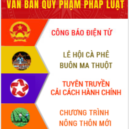
món ăn từ sầu riêng
Đắk Lắk công bố Quy hoạch và xúc
tiến đầu tư tỉnh
Ngành cá ngừ Đắk Lắk chủ động thích
ứng để giữ vững thị trường xuất khẩu
Diễn đàn Kinh tế tư nhân Việt Nam đột
phá cơ chế - Hợp tác công tư
Đề án 06 tạo bước ngoặt đột phá trong
cải cách hành chính tỉnh Đắk Lắk
Kết nối tour, đẩy mạnh chuyển đổi số
để phát triển du lịch Đắk Lắk
Khởi động Dự án Đầu tư xây dựng hạ
tầng kỹ thuật Cụm công nghiệp Tân
Tiến
Gặp mặt các cơ quan báo chí nhân Kỷ
niệm 101 năm Ngày Báo chí Cách
mạng Việt Nam
Đắk Lắk sơ kết 4 năm triển khai thực
hiện Đề án 06 của Chính phủ
Họp báo thông tin về Hội nghị Công bố