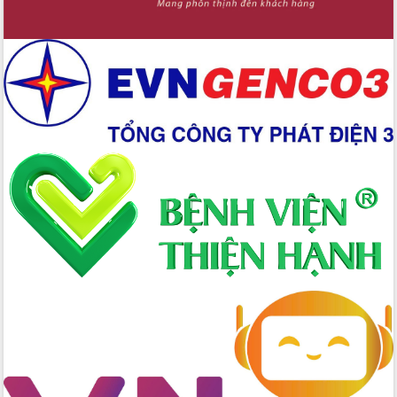
Xây dựng nền hành chính số đồng
hành cùng nông dân dân, doanh nghiệp
Giai đoạn 2026-2030, Đắk Lắk phấn
đấu có 77% xã đạt chuẩn nông thôn
mới
Chuyển đổi số 'mở đường' cho nông
nghiệp Đắk Lắk tăng trưởng bứt phá
Triển khai đồng bộ đo đạc, lập hồ sơ
địa chính, hoàn thiện cơ sở dữ liệu đất
đai
Ứng dụng sinh trắc học - Bước tiến
trong hành trình chuyển đổi số tại Đắk
Lắk
Đắk Lắk nâng cao hiệu quả công tác
Đảng từ Sổ tay đảng viên điện tử
Đắk Lắk đẩy mạnh nuôi biển công
nghệ, hướng tới phát triển thủy sản
bền vững
Tập huấn nâng cao năng lực triển khai
chuyển đổi số cho cán bộ, công chức