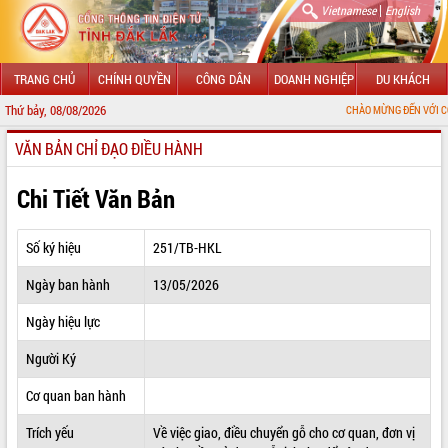
|
Vietnamese
English
TRANG CHỦ
CHÍNH QUYỀN
CÔNG DÂN
DOANH NGHIỆP
DU KHÁCH
Thứ bảy, 08/08/2026
CHÀO MỪNG ĐẾN VỚI CỔNG THÔNG TI
VĂN BẢN CHỈ ĐẠO ĐIỀU HÀNH
GIỚI THIỆU
LÃNH ĐẠO UBND TỈNH
Chi Tiết Văn Bản
TIN TỨC SỰ KIỆN
Số ký hiệu
251/TB-HKL
SỞ, BAN, NGÀNH
Ngày ban hành
13/05/2026
UBND CÁC XÃ, PHƯỜNG
Ngày hiệu lực
THÔNG TIN CHỈ ĐẠO ĐIỀU HÀNH
Người Ký
HỆ THỐNG VĂN BẢN
Cơ quan ban hành
Trích yếu
Về việc giao, điều chuyển gỗ cho cơ quan, đơn vị
VĂN BẢN HĐND TỈNH