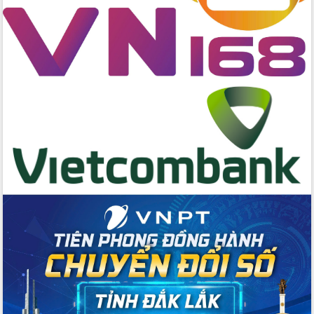
cấp xã
Đắk Lắk phát động hưởng ứng Ngày
Quyền của người tiêu dùng Việt Nam
2026
Đẩy mạnh cải cách hành chính, quyết
tâm đạt được mục tiêu tăng trưởng
hai con số trong năm 2026
Tổ chức trang trọng Lễ hội Đền thờ
Lương Văn Chánh năm 2026
Phó Bí thư Tỉnh ủy Đắk Lắk Đỗ Hữu
Huy giữ chức Bí thư Đảng ủy Ủy Ban
Nhân dân tỉnh
Bệnh án điện tử thúc đẩy chuyển đổi
số y tế tại Đắk Lắk
Chuyển đổi số thư viện: Mở rộng
không gian tri thức trong thời đại số
Đánh giá, rút kinh nghiệm công tác tổ
chức diễn tập trước ngày bầu cử
Chương trình “Gặp gỡ hữu nghị –
Friendship Meeting New Year 2026”