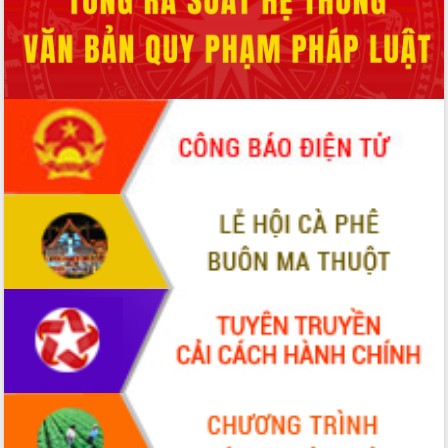
món ăn từ sầu riêng
Đắk Lắk công bố Quy hoạch và xúc
tiến đầu tư tỉnh
Ngành cá ngừ Đắk Lắk chủ động thích
ứng để giữ vững thị trường xuất khẩu
Diễn đàn Kinh tế tư nhân Việt Nam đột
phá cơ chế - Hợp tác công tư
Đề án 06 tạo bước ngoặt đột phá trong
cải cách hành chính tỉnh Đắk Lắk
Kết nối tour, đẩy mạnh chuyển đổi số
để phát triển du lịch Đắk Lắk
Khởi động Dự án Đầu tư xây dựng hạ
tầng kỹ thuật Cụm công nghiệp Tân
Tiến
Gặp mặt các cơ quan báo chí nhân Kỷ
niệm 101 năm Ngày Báo chí Cách
mạng Việt Nam
Đắk Lắk sơ kết 4 năm triển khai thực
hiện Đề án 06 của Chính phủ
Họp báo thông tin về Hội nghị Công bố