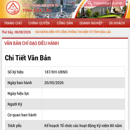
|
Vietnamese
English
TRANG CHỦ
CHÍNH QUYỀN
CÔNG DÂN
DOANH NGHIỆP
DU KHÁCH
Thứ bảy, 08/08/2026
CHÀO MỪNG ĐẾN VỚI CỔNG THÔNG TIN ĐIỆN TỬ TỈNH ĐẮK LẮK
VĂN BẢN CHỈ ĐẠO ĐIỀU HÀNH
GIỚI THIỆU
LÃNH ĐẠO UBND TỈNH
Chi Tiết Văn Bản
TIN TỨC SỰ KIỆN
Số ký hiệu
187/KH-UBND
SỞ, BAN, NGÀNH
Ngày ban hành
20/05/2026
UBND CÁC XÃ, PHƯỜNG
Ngày hiệu lực
THÔNG TIN CHỈ ĐẠO ĐIỀU HÀNH
Người Ký
HỆ THỐNG VĂN BẢN
Cơ quan ban hành
Trích yếu
Kế hoạch Tổ chức các hoạt động Kỷ niệm 80 năm
VĂN BẢN HĐND TỈNH