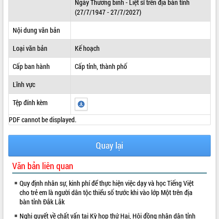
Ngày Thương binh - Liệt sĩ trên địa bàn tỉnh
(27/7/1947 - 27/7/2027)
ĐIỂM TIN VĂN BẢN
Nội dung văn bản
QUY HOẠCH - KẾ HOẠCH
Loại văn bản
Kế hoạch
Cấp ban hành
Cấp tỉnh, thành phố
Lĩnh vực
Tệp đính kèm
PDF cannot be displayed.
Quay lại
Văn bản liên quan
Quy định nhân sự, kinh phí để thực hiện việc dạy và học Tiếng Việt
cho trẻ em là người dân tộc thiểu số trước khi vào lớp Một trên địa
bàn tỉnh Đắk Lắk
Nghị quyết về chất vấn tại Kỳ họp thứ Hai, Hội đồng nhân dân tỉnh