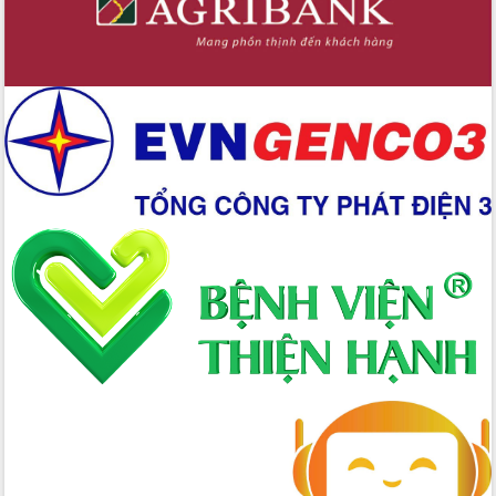
Xây dựng nền hành chính số đồng
hành cùng nông dân dân, doanh nghiệp
Giai đoạn 2026-2030, Đắk Lắk phấn
đấu có 77% xã đạt chuẩn nông thôn
mới
Chuyển đổi số 'mở đường' cho nông
nghiệp Đắk Lắk tăng trưởng bứt phá
Triển khai đồng bộ đo đạc, lập hồ sơ
địa chính, hoàn thiện cơ sở dữ liệu đất
đai
Ứng dụng sinh trắc học - Bước tiến
trong hành trình chuyển đổi số tại Đắk
Lắk
Đắk Lắk nâng cao hiệu quả công tác
Đảng từ Sổ tay đảng viên điện tử
Đắk Lắk đẩy mạnh nuôi biển công
nghệ, hướng tới phát triển thủy sản
bền vững
Tập huấn nâng cao năng lực triển khai
chuyển đổi số cho cán bộ, công chức