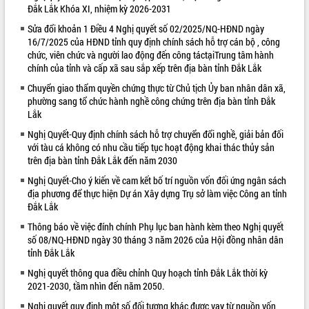
Đắk Lắk Khóa XI, nhiệm kỳ 2026-2031
VIDEO
Sửa đổi khoản 1 Điều 4 Nghị quyết số 02/2025/NQ-HĐND ngày
16/7/2025 của HĐND tỉnh quy định chính sách hỗ trợ cán bộ , công
chức, viên chức và người lao động đến công táctạiTrung tâm hành
chính của tỉnh và cấp xã sau sắp xếp trên địa bàn tỉnh Đắk Lắk
Chuyển giao thẩm quyền chứng thực từ Chủ tịch Ủy ban nhân dân xã,
phường sang tổ chức hành nghề công chứng trên địa bàn tỉnh Đắk
Lắk
Nghị Quyết-Quy định chính sách hỗ trợ chuyển đổi nghề, giải bản đối
với tàu cá không có nhu cầu tiếp tục hoạt động khai thác thủy sản
Khám bệnh, cấp phát thuốc miễn phí
trên địa bàn tỉnh Đắk Lắk đến năm 2030
và tặng quà người dân xã Cư Pui
Nghị Quyết-Cho ý kiến về cam kết bố trí nguồn vốn đối ứng ngân sách
Hội nghị UBND tỉnh Đắk Lắk thường kỳ
địa phương để thực hiện Dự án Xây dựng Trụ sở làm việc Công an tỉnh
tháng 7/2026
Đắk Lắk
Lễ truy tặng danh hiệu “Bà Mẹ Việt
Thông báo về việc đính chính Phụ lục ban hành kèm theo Nghị quyết
Nam Anh hùng” và trao Huân chương
số 08/NQ-HĐND ngày 30 tháng 3 năm 2026 của Hội đồng nhân dân
Lao động
tỉnh Đắk Lắk
ALBUM ẢNH
UBND tỉnh Đắk Lắk triển khai nhiệm
Nghị quyết thông qua điều chỉnh Quy hoạch tỉnh Đắk Lắk thời kỳ
vụ 6 tháng cuối năm 2026
2021-2030, tầm nhìn đến năm 2050.
Kỳ họp thứ Hai, Hội đồng nhân dân
Nghị quyết quy định một số đối tượng khác được vay từ nguồn vốn
tỉnh khóa XI quyết nghị nhiều nội dung