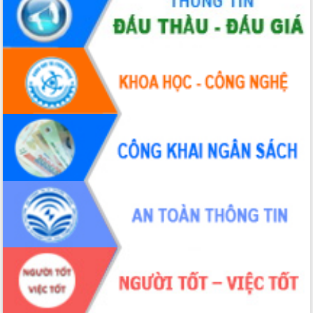
Hội thảo khoa học “Giải pháp thúc đẩy
phát triển nền kinh tế xanh tại tỉnh
Đắk Lắk”
Tăng cường giám sát, đôn đốc thực
hiện nhiệm vụ quản lý tài sản công
hàng tuần
Tháo gỡ những vướng mắc, đẩy mạnh
công tác cải cách thủ tục hành chính
tại Trung tâm Phục vụ hành chính
công tỉnh
Đắk Lắk: Tôn vinh 46 giải pháp tại Hội
thi Sáng tạo Kỹ thuật 2024 - 2025
Đắk Lắk rà soát, điều chỉnh Đề án 190
về phát triển nuôi trồng thủy sản
Phó Chủ tịch UBND tỉnh Đắk Lắk
Trương Công Thái kiểm tra thực địa
Dự án cao tốc Khánh Hòa - Buôn Ma
Thuột
Định vị cà phê Việt Nam như một “di
sản sống” trong dòng chảy toàn cầu