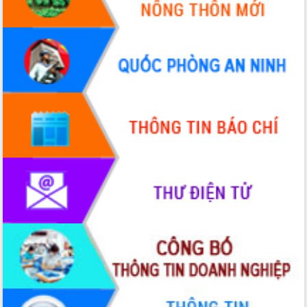
Quy hoạch và Xúc tiến đầu tư tỉnh Đắk
Lắk
Khơi thông điểm nghẽn, đẩy nhanh
giải ngân vốn khắc phục thiên tai
HĐND tỉnh thông qua điều chỉnh Quy
hoạch tỉnh thời kỳ 2021-2030
Hội thảo góp ý hồ sơ điều chỉnh quy
hoạch tỉnh Đắk Lắk thời kỳ 2021-2030,
tầm nhìn đến năm 2050
Nâng cao hiệu quả hoạt động của các
doanh nghiệp nhà nước
Hội nghị triển khai kết nối mạng
truyền số liệu chuyên dùng phục vụ cơ
quan Đảng, Nhà nước
Lễ phát động chuỗi hoạt động chung
tay làm sạch môi trường
Xã Ea Kar bước chuyển mình trong
công tác cải cách hành chính mô hình
mới
UBND tỉnh họp báo định kỳ tháng 4
năm 2026