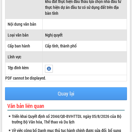
khu đất thực hiện đấu thầu lựa chọn nhà đầu tư
thực hiện dự án đầu tư có sử dụng đất trên địa
ĐIỂM TIN VĂN BẢN
bàn tỉnh
QUY HOẠCH - KẾ HOẠCH
Nội dung văn bản
Loại văn bản
Nghị quyết
Cấp ban hành
Cấp tỉnh, thành phố
Lĩnh vực
Tệp đính kèm
PDF cannot be displayed.
Quay lại
Văn bản liên quan
Triển khai Quyết định số 2044/QĐ-BVHTTDL ngày 05/8/2026 của Bộ
trưởng Bộ Văn hóa, Thể thao và Du lịch
Về việc công bố Danh mục thủ tục hành chính được sửa đổi, bổ sung