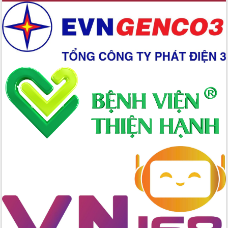
Chuyển đổi số 'mở đường' cho nông
nghiệp Đắk Lắk tăng trưởng bứt phá
Triển khai đồng bộ đo đạc, lập hồ sơ
địa chính, hoàn thiện cơ sở dữ liệu đất
đai
Ứng dụng sinh trắc học - Bước tiến
trong hành trình chuyển đổi số tại Đắk
Lắk
Đắk Lắk nâng cao hiệu quả công tác
Đảng từ Sổ tay đảng viên điện tử
Đắk Lắk đẩy mạnh nuôi biển công
nghệ, hướng tới phát triển thủy sản
bền vững
Tập huấn nâng cao năng lực triển khai
chuyển đổi số cho cán bộ, công chức
cấp xã
Đắk Lắk phát động hưởng ứng Ngày
Quyền của người tiêu dùng Việt Nam
2026
Đẩy mạnh cải cách hành chính, quyết
tâm đạt được mục tiêu tăng trưởng