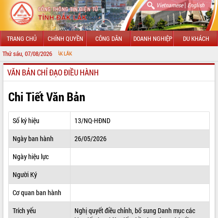
|
Vietnamese
English
TRANG CHỦ
CHÍNH QUYỀN
CÔNG DÂN
DOANH NGHIỆP
DU KHÁCH
Thứ sáu, 07/08/2026
CHÀO 
VĂN BẢN CHỈ ĐẠO ĐIỀU HÀNH
GIỚI THIỆU
LÃNH ĐẠO UBND TỈNH
Chi Tiết Văn Bản
TIN TỨC SỰ KIỆN
Số ký hiệu
13/NQ-HĐND
SỞ, BAN, NGÀNH
Ngày ban hành
26/05/2026
UBND CÁC XÃ, PHƯỜNG
Ngày hiệu lực
THÔNG TIN CHỈ ĐẠO ĐIỀU HÀNH
Người Ký
HỆ THỐNG VĂN BẢN
Cơ quan ban hành
Trích yếu
Nghị quyết điều chỉnh, bổ sung Danh mục các
VĂN BẢN HĐND TỈNH