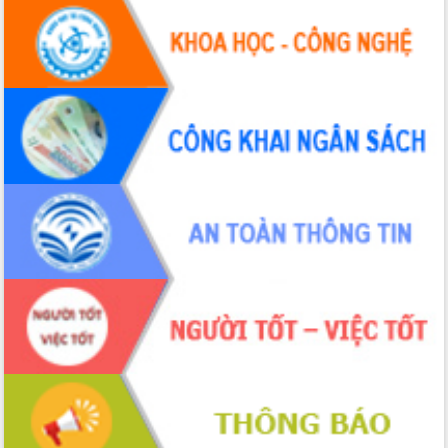
Tháo gỡ những vướng mắc, đẩy mạnh
công tác cải cách thủ tục hành chính
tại Trung tâm Phục vụ hành chính
công tỉnh
Đắk Lắk: Tôn vinh 46 giải pháp tại Hội
thi Sáng tạo Kỹ thuật 2024 - 2025
Đắk Lắk rà soát, điều chỉnh Đề án 190
về phát triển nuôi trồng thủy sản
Phó Chủ tịch UBND tỉnh Đắk Lắk
Trương Công Thái kiểm tra thực địa
Dự án cao tốc Khánh Hòa - Buôn Ma
Thuột
Định vị cà phê Việt Nam như một “di
sản sống” trong dòng chảy toàn cầu
Xây dựng nông thôn mới: Nâng cao đời
sống người dân từ những mô hình thiết
thực
Quyết liệt tháo gỡ vướng mắc, đẩy
nhanh tiến độ các dự án trọng điểm
trong Khu kinh tế Nam Phú Yên