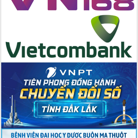
hai con số trong năm 2026
Tổ chức trang trọng Lễ hội Đền thờ
Lương Văn Chánh năm 2026
Phó Bí thư Tỉnh ủy Đắk Lắk Đỗ Hữu
Huy giữ chức Bí thư Đảng ủy Ủy Ban
Nhân dân tỉnh
Bệnh án điện tử thúc đẩy chuyển đổi
số y tế tại Đắk Lắk
Chuyển đổi số thư viện: Mở rộng
không gian tri thức trong thời đại số
Đánh giá, rút kinh nghiệm công tác tổ
chức diễn tập trước ngày bầu cử
Chương trình “Gặp gỡ hữu nghị –
Friendship Meeting New Year 2026”
Bầu cử Quốc hội và HĐND: Cử tri Đắk
Lắk gửi gắm niềm tin, kỳ vọng vào lá
phiếu
Đắk Lắk sẵn sàng các điều kiện cho
Ngày hội bầu cử đại biểu Quốc hội
khóa XVI và HĐND các cấp nhiệm kỳ