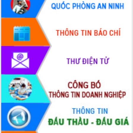
Hội thảo góp ý hồ sơ điều chỉnh quy
hoạch tỉnh Đắk Lắk thời kỳ 2021-2030,
tầm nhìn đến năm 2050
Nâng cao hiệu quả hoạt động của các
doanh nghiệp nhà nước
Hội nghị triển khai kết nối mạng
truyền số liệu chuyên dùng phục vụ cơ
quan Đảng, Nhà nước
Lễ phát động chuỗi hoạt động chung
tay làm sạch môi trường
Xã Ea Kar bước chuyển mình trong
công tác cải cách hành chính mô hình
mới
UBND tỉnh họp báo định kỳ tháng 4
năm 2026
Hội thảo khoa học “Giải pháp thúc đẩy
phát triển nền kinh tế xanh tại tỉnh
Đắk Lắk”
Tăng cường giám sát, đôn đốc thực
hiện nhiệm vụ quản lý tài sản công
hàng tuần