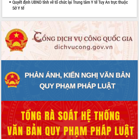
Quyết định UBND tỉnh về tổ chức lại Trung tâm Y tế Tuy An trực thuộc
phát triển mới
Sở Y tế
Thường trực HĐND tỉnh Đắk Lắk gặp
mặt Đoàn chuyên gia y tế TP. Hồ Chí
Minh
Lễ truy điệu và an táng hài cốt liệt sĩ
tại Nghĩa trang Liệt sĩ xã Sơn Hòa
Bàn giải pháp tháo gỡ khó khăn trong
xuất khẩu sầu riêng và triển khai quy
định EUDR
Thứ trưởng Bộ Nông nghiệp và Môi
trường Nguyễn Hoàng Hiệp khảo sát
vùng trồng và doanh nghiệp đóng gói
sầu riêng tại Đắk Lắk
Trình diễn nghệ thuật chế biến các
món ăn từ sầu riêng
Đắk Lắk công bố Quy hoạch và xúc
tiến đầu tư tỉnh
Ngành cá ngừ Đắk Lắk chủ động thích
ứng để giữ vững thị trường xuất khẩu
Diễn đàn Kinh tế tư nhân Việt Nam đột