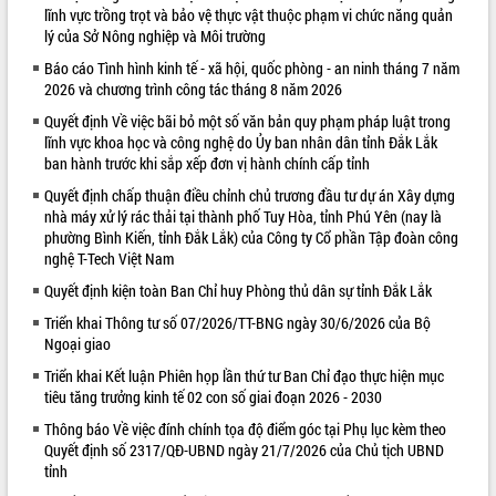
lĩnh vực trồng trọt và bảo vệ thực vật thuộc phạm vi chức năng quản
VIDEO
lý của Sở Nông nghiệp và Môi trường
Báo cáo Tình hình kinh tế - xã hội, quốc phòng - an ninh tháng 7 năm
Loading the player...
2026 và chương trình công tác tháng 8 năm 2026
Khám bệnh, cấp phát thuốc miễn phí
Quyết định Về việc bãi bỏ một số văn bản quy phạm pháp luật trong
và tặng quà người dân xã Cư Pui
lĩnh vực khoa học và công nghệ do Ủy ban nhân dân tỉnh Đắk Lắk
Hội nghị UBND tỉnh Đắk Lắk thường kỳ
ban hành trước khi sắp xếp đơn vị hành chính cấp tỉnh
tháng 7/2026
Quyết định chấp thuận điều chỉnh chủ trương đầu tư dự án Xây dựng
Lễ truy tặng danh hiệu “Bà Mẹ Việt
nhà máy xử lý rác thải tại thành phố Tuy Hòa, tỉnh Phú Yên (nay là
Nam Anh hùng” và trao Huân chương
phường Bình Kiến, tỉnh Đắk Lắk) của Công ty Cổ phần Tập đoàn công
Lao động
nghệ T-Tech Việt Nam
ALBUM ẢNH
UBND tỉnh Đắk Lắk triển khai nhiệm
Quyết định kiện toàn Ban Chỉ huy Phòng thủ dân sự tỉnh Đắk Lắk
vụ 6 tháng cuối năm 2026
Triển khai Thông tư số 07/2026/TT-BNG ngày 30/6/2026 của Bộ
Kỳ họp thứ Hai, Hội đồng nhân dân
Ngoại giao
tỉnh khóa XI quyết nghị nhiều nội dung
quan trọng
Triển khai Kết luận Phiên họp lần thứ tư Ban Chỉ đạo thực hiện mục
tiêu tăng trưởng kinh tế 02 con số giai đoạn 2026 - 2030
Bí thư Tỉnh ủy Lương Nguyễn Minh
Triết thăm, tặng quà người có công với
Thông báo Về việc đính chính tọa độ điểm góc tại Phụ lục kèm theo
cách mạng
Quyết định số 2317/QĐ-UBND ngày 21/7/2026 của Chủ tịch UBND
tỉnh
Rà soát, hoàn thiện hệ thống thiết chế
văn hóa, thể thao đáp ứng yêu cầu
LIÊN KẾT WEB