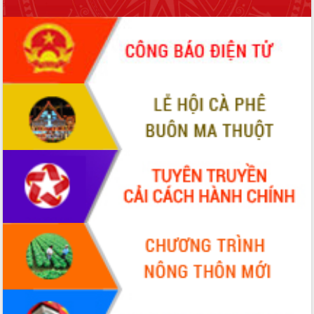
phá cơ chế - Hợp tác công tư
Đề án 06 tạo bước ngoặt đột phá trong
cải cách hành chính tỉnh Đắk Lắk
Kết nối tour, đẩy mạnh chuyển đổi số
để phát triển du lịch Đắk Lắk
Khởi động Dự án Đầu tư xây dựng hạ
tầng kỹ thuật Cụm công nghiệp Tân
Tiến
Gặp mặt các cơ quan báo chí nhân Kỷ
niệm 101 năm Ngày Báo chí Cách
mạng Việt Nam
Đắk Lắk sơ kết 4 năm triển khai thực
hiện Đề án 06 của Chính phủ
Họp báo thông tin về Hội nghị Công bố
Quy hoạch và Xúc tiến đầu tư tỉnh Đắk
Lắk
Khơi thông điểm nghẽn, đẩy nhanh
giải ngân vốn khắc phục thiên tai
HĐND tỉnh thông qua điều chỉnh Quy
hoạch tỉnh thời kỳ 2021-2030