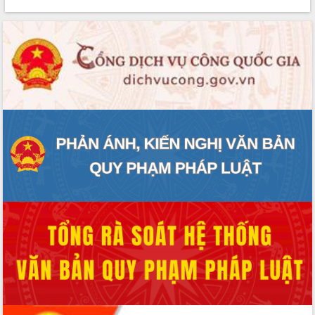
mặt Đoàn chuyên gia y tế TP. Hồ Chí
Minh
Lễ truy điệu và an táng hài cốt liệt sĩ
tại Nghĩa trang Liệt sĩ xã Sơn Hòa
Bàn giải pháp tháo gỡ khó khăn trong
xuất khẩu sầu riêng và triển khai quy
định EUDR
Thứ trưởng Bộ Nông nghiệp và Môi
trường Nguyễn Hoàng Hiệp khảo sát
vùng trồng và doanh nghiệp đóng gói
sầu riêng tại Đắk Lắk
Trình diễn nghệ thuật chế biến các
món ăn từ sầu riêng
Đắk Lắk công bố Quy hoạch và xúc
tiến đầu tư tỉnh
Ngành cá ngừ Đắk Lắk chủ động thích
ứng để giữ vững thị trường xuất khẩu
Diễn đàn Kinh tế tư nhân Việt Nam đột
phá cơ chế - Hợp tác công tư
Đề án 06 tạo bước ngoặt đột phá trong