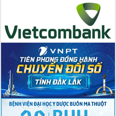
Lương Văn Chánh năm 2026
Phó Bí thư Tỉnh ủy Đắk Lắk Đỗ Hữu
Huy giữ chức Bí thư Đảng ủy Ủy Ban
Nhân dân tỉnh
Bệnh án điện tử thúc đẩy chuyển đổi
số y tế tại Đắk Lắk
Chuyển đổi số thư viện: Mở rộng
không gian tri thức trong thời đại số
Đánh giá, rút kinh nghiệm công tác tổ
chức diễn tập trước ngày bầu cử
Chương trình “Gặp gỡ hữu nghị –
Friendship Meeting New Year 2026”
Bầu cử Quốc hội và HĐND: Cử tri Đắk
Lắk gửi gắm niềm tin, kỳ vọng vào lá
phiếu
Đắk Lắk sẵn sàng các điều kiện cho
Ngày hội bầu cử đại biểu Quốc hội
khóa XVI và HĐND các cấp nhiệm kỳ
2026-2031
Đảm bảo cuộc bầu cử đại biểu Quốc