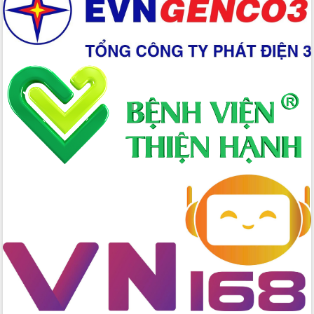
Triển khai đồng bộ đo đạc, lập hồ sơ
địa chính, hoàn thiện cơ sở dữ liệu đất
đai
Ứng dụng sinh trắc học - Bước tiến
trong hành trình chuyển đổi số tại Đắk
Lắk
Đắk Lắk nâng cao hiệu quả công tác
Đảng từ Sổ tay đảng viên điện tử
Đắk Lắk đẩy mạnh nuôi biển công
nghệ, hướng tới phát triển thủy sản
bền vững
Tập huấn nâng cao năng lực triển khai
chuyển đổi số cho cán bộ, công chức
cấp xã
Đắk Lắk phát động hưởng ứng Ngày
Quyền của người tiêu dùng Việt Nam
2026
Đẩy mạnh cải cách hành chính, quyết
tâm đạt được mục tiêu tăng trưởng
hai con số trong năm 2026
Tổ chức trang trọng Lễ hội Đền thờ