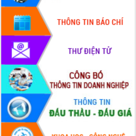
tầm nhìn đến năm 2050
Nâng cao hiệu quả hoạt động của các
doanh nghiệp nhà nước
Hội nghị triển khai kết nối mạng
truyền số liệu chuyên dùng phục vụ cơ
quan Đảng, Nhà nước
Lễ phát động chuỗi hoạt động chung
tay làm sạch môi trường
Xã Ea Kar bước chuyển mình trong
công tác cải cách hành chính mô hình
mới
UBND tỉnh họp báo định kỳ tháng 4
năm 2026
Hội thảo khoa học “Giải pháp thúc đẩy
phát triển nền kinh tế xanh tại tỉnh
Đắk Lắk”
Tăng cường giám sát, đôn đốc thực
hiện nhiệm vụ quản lý tài sản công
hàng tuần
Tháo gỡ những vướng mắc, đẩy mạnh
công tác cải cách thủ tục hành chính