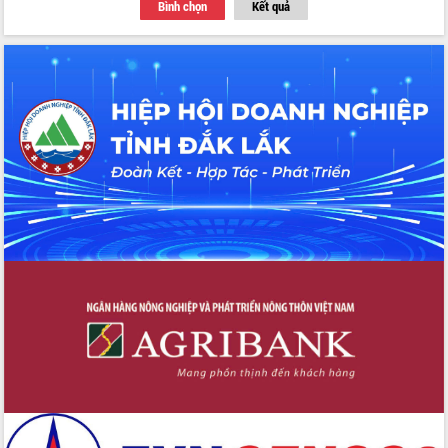
Bình chọn
Kết quả
Đoàn đại biểu Quốc hội tỉnh Đắk Lắk
trao đổi thông tin trước Kỳ họp thứ
nhất, Quốc hội khóa XVI
Quyết liệt cải cách hành chính, khơi
thông nguồn lực phát triển
Nâng cao hiệu lực, hiệu quả HĐND
tỉnh thông qua hiện đại hóa hành chính
Xã Ea Phê gắn cải cách hành chính với
chuyển đổi số
Phó Chủ tịch Thường trực UBND tỉnh
Hồ Thị Nguyên Thảo làm việc tại Trung
tâm Phục vụ hành chính công xã Ea
Phê
Xây dựng nền hành chính số đồng
hành cùng nông dân dân, doanh nghiệp
Giai đoạn 2026-2030, Đắk Lắk phấn
đấu có 77% xã đạt chuẩn nông thôn
mới
Chuyển đổi số 'mở đường' cho nông
nghiệp Đắk Lắk tăng trưởng bứt phá