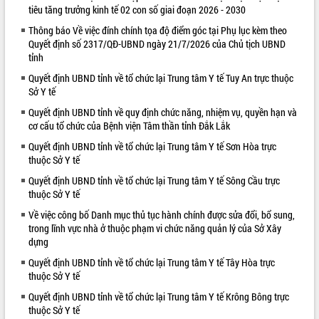
tiêu tăng trưởng kinh tế 02 con số giai đoạn 2026 - 2030
VIDEO
Thông báo Về việc đính chính tọa độ điểm góc tại Phụ lục kèm theo
Quyết định số 2317/QĐ-UBND ngày 21/7/2026 của Chủ tịch UBND
Loading the player...
tỉnh
Hội nghị UBND tỉnh Đắk Lắk thường kỳ
Quyết định UBND tỉnh về tổ chức lại Trung tâm Y tế Tuy An trực thuộc
tháng 7/2026
Sở Y tế
Lễ truy tặng danh hiệu “Bà Mẹ Việt
Quyết định UBND tỉnh về quy định chức năng, nhiệm vụ, quyền hạn và
Nam Anh hùng” và trao Huân chương
cơ cấu tổ chức của Bệnh viện Tâm thần tỉnh Đắk Lắk
Lao động
Quyết định UBND tỉnh về tổ chức lại Trung tâm Y tế Sơn Hòa trực
UBND tỉnh Đắk Lắk triển khai nhiệm
thuộc Sở Y tế
vụ 6 tháng cuối năm 2026
ALBUM ẢNH
Kỳ họp thứ Hai, Hội đồng nhân dân
Quyết định UBND tỉnh về tổ chức lại Trung tâm Y tế Sông Cầu trực
tỉnh khóa XI quyết nghị nhiều nội dung
thuộc Sở Y tế
quan trọng
Về việc công bố Danh mục thủ tục hành chính được sửa đổi, bổ sung,
Bí thư Tỉnh ủy Lương Nguyễn Minh
trong lĩnh vực nhà ở thuộc phạm vi chức năng quản lý của Sở Xây
Triết thăm, tặng quà người có công với
dựng
cách mạng
Quyết định UBND tỉnh về tổ chức lại Trung tâm Y tế Tây Hòa trực
Rà soát, hoàn thiện hệ thống thiết chế
thuộc Sở Y tế
văn hóa, thể thao đáp ứng yêu cầu
Quyết định UBND tỉnh về tổ chức lại Trung tâm Y tế Krông Bông trực
phát triển mới
thuộc Sở Y tế
Thường trực HĐND tỉnh Đắk Lắk gặp
LIÊN KẾT WEB