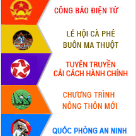
cải cách hành chính tỉnh Đắk Lắk
Kết nối tour, đẩy mạnh chuyển đổi số
để phát triển du lịch Đắk Lắk
Khởi động Dự án Đầu tư xây dựng hạ
tầng kỹ thuật Cụm công nghiệp Tân
Tiến
Gặp mặt các cơ quan báo chí nhân Kỷ
niệm 101 năm Ngày Báo chí Cách
mạng Việt Nam
Đắk Lắk sơ kết 4 năm triển khai thực
hiện Đề án 06 của Chính phủ
Họp báo thông tin về Hội nghị Công bố
Quy hoạch và Xúc tiến đầu tư tỉnh Đắk
Lắk
Khơi thông điểm nghẽn, đẩy nhanh
giải ngân vốn khắc phục thiên tai
HĐND tỉnh thông qua điều chỉnh Quy
hoạch tỉnh thời kỳ 2021-2030
Hội thảo góp ý hồ sơ điều chỉnh quy
hoạch tỉnh Đắk Lắk thời kỳ 2021-2030,