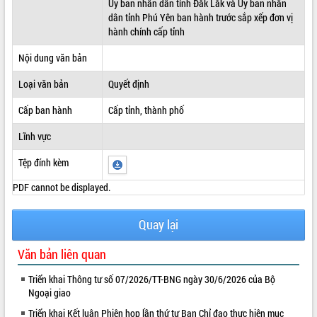
Ủy ban nhân dân tỉnh Đắk Lắk và Ủy ban nhân
dân tỉnh Phú Yên ban hành trước sắp xếp đơn vị
ĐIỂM TIN VĂN BẢN
hành chính cấp tỉnh
QUY HOẠCH - KẾ HOẠCH
Nội dung văn bản
Loại văn bản
Quyết định
Cấp ban hành
Cấp tỉnh, thành phố
Lĩnh vực
Tệp đính kèm
PDF cannot be displayed.
Quay lại
Văn bản liên quan
Triển khai Thông tư số 07/2026/TT-BNG ngày 30/6/2026 của Bộ
Ngoại giao
Triển khai Kết luận Phiên họp lần thứ tư Ban Chỉ đạo thực hiện mục