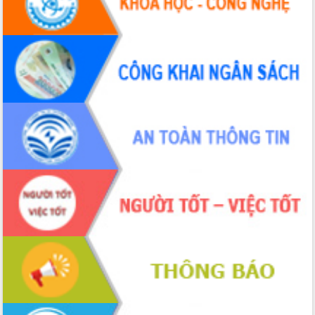
tại Trung tâm Phục vụ hành chính
công tỉnh
Đắk Lắk: Tôn vinh 46 giải pháp tại Hội
thi Sáng tạo Kỹ thuật 2024 - 2025
Đắk Lắk rà soát, điều chỉnh Đề án 190
về phát triển nuôi trồng thủy sản
Phó Chủ tịch UBND tỉnh Đắk Lắk
Trương Công Thái kiểm tra thực địa
Dự án cao tốc Khánh Hòa - Buôn Ma
Thuột
Định vị cà phê Việt Nam như một “di
sản sống” trong dòng chảy toàn cầu
Xây dựng nông thôn mới: Nâng cao đời
sống người dân từ những mô hình thiết
thực
Quyết liệt tháo gỡ vướng mắc, đẩy
nhanh tiến độ các dự án trọng điểm
trong Khu kinh tế Nam Phú Yên
Hòn Yến phát triển du lịch gắn với bảo
tồn biển