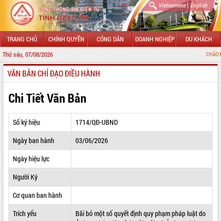
|
Vietnamese
English
TRANG CHỦ
CHÍNH QUYỀN
CÔNG DÂN
DOANH NGHIỆP
DU KHÁCH
Thứ sáu, 07/08/2026
CHÀO MỪNG ĐẾN VỚ
VĂN BẢN CHỈ ĐẠO ĐIỀU HÀNH
GIỚI THIỆU
LÃNH ĐẠO UBND TỈNH
Chi Tiết Văn Bản
TIN TỨC SỰ KIỆN
Số ký hiệu
1714/QĐ-UBND
SỞ, BAN, NGÀNH
Ngày ban hành
03/06/2026
UBND CÁC XÃ, PHƯỜNG
Ngày hiệu lực
THÔNG TIN CHỈ ĐẠO ĐIỀU HÀNH
Người Ký
HỆ THỐNG VĂN BẢN
Cơ quan ban hành
Trích yếu
Bãi bỏ một số quyết định quy phạm pháp luật do
VĂN BẢN HĐND TỈNH