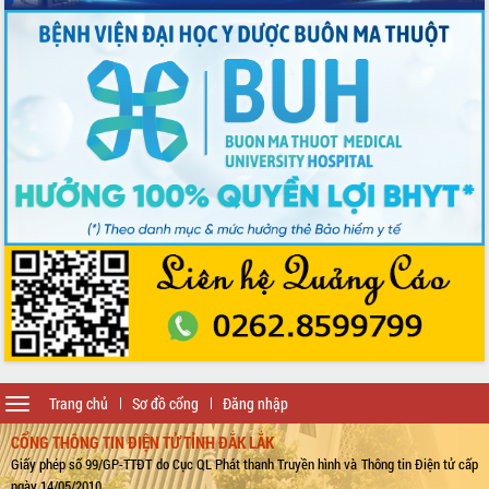
Toggle
Trang chủ
Sơ đồ cổng
Đăng nhập
navigation
CỔNG THÔNG TIN ĐIỆN TỬ TỈNH ĐẮK LẮK
Giấy phép số 99/GP-TTĐT do Cục QL Phát thanh Truyền hình và Thông tin Điện tử cấp
ngày 14/05/2010