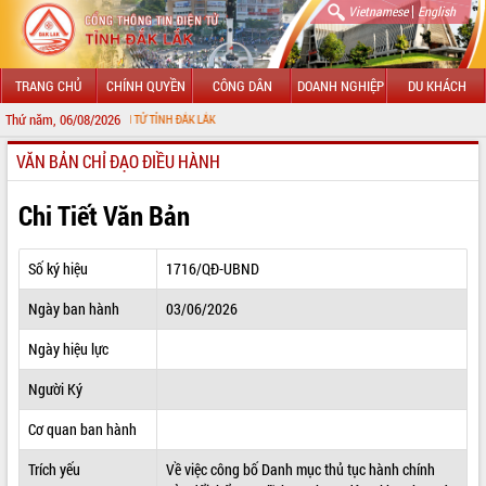
|
Vietnamese
English
TRANG CHỦ
CHÍNH QUYỀN
CÔNG DÂN
DOANH NGHIỆP
DU KHÁCH
Thứ năm, 06/08/2026
ÔNG TIN ĐIỆN TỬ TỈNH ĐẮK LẮK
VĂN BẢN CHỈ ĐẠO ĐIỀU HÀNH
GIỚI THIỆU
LÃNH ĐẠO UBND TỈNH
Chi Tiết Văn Bản
TIN TỨC SỰ KIỆN
Số ký hiệu
1716/QĐ-UBND
SỞ, BAN, NGÀNH
Ngày ban hành
03/06/2026
UBND CÁC XÃ, PHƯỜNG
Ngày hiệu lực
THÔNG TIN CHỈ ĐẠO ĐIỀU HÀNH
Người Ký
HỆ THỐNG VĂN BẢN
Cơ quan ban hành
Trích yếu
Về việc công bố Danh mục thủ tục hành chính
VĂN BẢN HĐND TỈNH