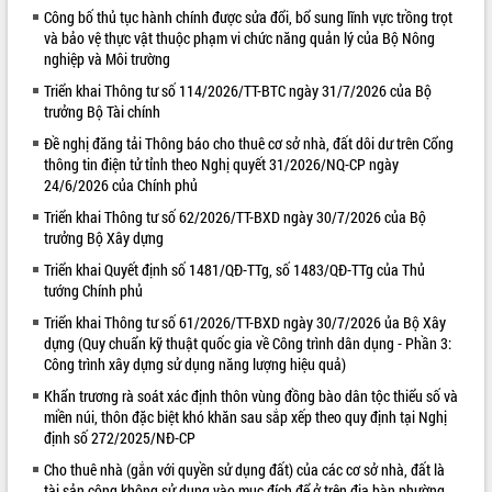
Công bố thủ tục hành chính được sửa đổi, bổ sung lĩnh vực trồng trọt
VIDEO
và bảo vệ thực vật thuộc phạm vi chức năng quản lý của Bộ Nông
nghiệp và Môi trường
Không có file video nào để phát.
Triển khai Thông tư số 114/2026/TT-BTC ngày 31/7/2026 của Bộ
trưởng Bộ Tài chính
ALBUM ẢNH
Đề nghị đăng tải Thông báo cho thuê cơ sở nhà, đất dôi dư trên Cổng
thông tin điện tử tỉnh theo Nghị quyết 31/2026/NQ-CP ngày
24/6/2026 của Chính phủ
Triển khai Thông tư số 62/2026/TT-BXD ngày 30/7/2026 của Bộ
trưởng Bộ Xây dựng
Triển khai Quyết định số 1481/QĐ-TTg, số 1483/QĐ-TTg của Thủ
tướng Chính phủ
Triển khai Thông tư số 61/2026/TT-BXD ngày 30/7/2026 ủa Bộ Xây
LIÊN KẾT WEB
dựng (Quy chuẩn kỹ thuật quốc gia về Công trình dân dụng - Phần 3:
Công trình xây dựng sử dụng năng lượng hiệu quả)
Khẩn trương rà soát xác định thôn vùng đồng bào dân tộc thiểu số và
miền núi, thôn đặc biệt khó khăn sau sắp xếp theo quy định tại Nghị
định số 272/2025/NĐ-CP
Cho thuê nhà (gắn với quyền sử dụng đất) của các cơ sở nhà, đất là
tài sản công không sử dụng vào mục đích để ở trên địa bàn phường