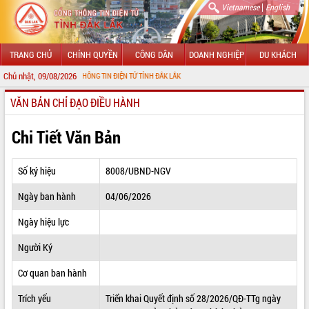
|
Vietnamese
English
TRANG CHỦ
CHÍNH QUYỀN
CÔNG DÂN
DOANH NGHIỆP
DU KHÁCH
Chủ nhật, 09/08/2026
 VỚI CỔNG THÔNG TIN ĐIỆN TỬ TỈNH ĐẮK LẮK
VĂN BẢN CHỈ ĐẠO ĐIỀU HÀNH
GIỚI THIỆU
LÃNH ĐẠO UBND TỈNH
Chi Tiết Văn Bản
TIN TỨC SỰ KIỆN
Số ký hiệu
8008/UBND-NGV
SỞ, BAN, NGÀNH
Ngày ban hành
04/06/2026
UBND CÁC XÃ, PHƯỜNG
Ngày hiệu lực
THÔNG TIN CHỈ ĐẠO ĐIỀU HÀNH
Người Ký
HỆ THỐNG VĂN BẢN
Cơ quan ban hành
Trích yếu
Triển khai Quyết định số 28/2026/QĐ-TTg ngày
VĂN BẢN HĐND TỈNH