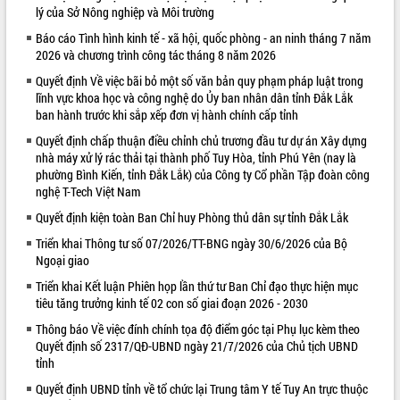
lý của Sở Nông nghiệp và Môi trường
VIDEO
Báo cáo Tình hình kinh tế - xã hội, quốc phòng - an ninh tháng 7 năm
2026 và chương trình công tác tháng 8 năm 2026
Không có file video nào để phát.
Quyết định Về việc bãi bỏ một số văn bản quy phạm pháp luật trong
ALBUM ẢNH
lĩnh vực khoa học và công nghệ do Ủy ban nhân dân tỉnh Đắk Lắk
ban hành trước khi sắp xếp đơn vị hành chính cấp tỉnh
Quyết định chấp thuận điều chỉnh chủ trương đầu tư dự án Xây dựng
nhà máy xử lý rác thải tại thành phố Tuy Hòa, tỉnh Phú Yên (nay là
phường Bình Kiến, tỉnh Đắk Lắk) của Công ty Cổ phần Tập đoàn công
nghệ T-Tech Việt Nam
Quyết định kiện toàn Ban Chỉ huy Phòng thủ dân sự tỉnh Đắk Lắk
Triển khai Thông tư số 07/2026/TT-BNG ngày 30/6/2026 của Bộ
Ngoại giao
LIÊN KẾT WEB
Triển khai Kết luận Phiên họp lần thứ tư Ban Chỉ đạo thực hiện mục
tiêu tăng trưởng kinh tế 02 con số giai đoạn 2026 - 2030
Thông báo Về việc đính chính tọa độ điểm góc tại Phụ lục kèm theo
Quyết định số 2317/QĐ-UBND ngày 21/7/2026 của Chủ tịch UBND
tỉnh
Quyết định UBND tỉnh về tổ chức lại Trung tâm Y tế Tuy An trực thuộc