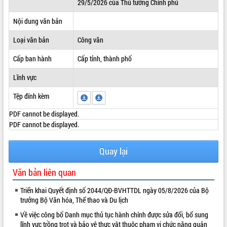
29/5/2026 của Thủ tướng Chính phủ
ĐIỂM TIN VĂN BẢN
Nội dung văn bản
QUY HOẠCH - KẾ HOẠCH
Loại văn bản
Công văn
Cấp ban hành
Cấp tỉnh, thành phố
Lĩnh vực
Tệp đính kèm
PDF cannot be displayed.
PDF cannot be displayed.
Quay lại
Văn bản liên quan
Triển khai Quyết định số 2044/QĐ-BVHTTDL ngày 05/8/2026 của Bộ
trưởng Bộ Văn hóa, Thể thao và Du lịch
Về việc công bố Danh mục thủ tục hành chính được sửa đổi, bổ sung
lĩnh vực trồng trọt và bảo vệ thực vật thuộc phạm vi chức năng quản