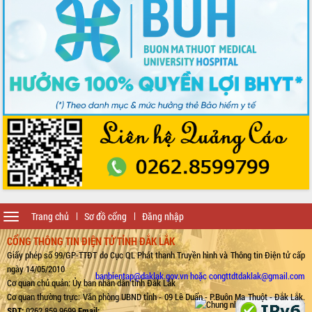
Toggle
Trang chủ
Sơ đồ cổng
Đăng nhập
navigation
CỔNG THÔNG TIN ĐIỆN TỬ TỈNH ĐẮK LẮK
Giấy phép số 99/GP-TTĐT do Cục QL Phát thanh Truyền hình và Thông tin Điện tử cấp
ngày 14/05/2010
banbientap@daklak.gov.vn hoặc congttdtdaklak@gmail.com
Cơ quan chủ quản: Ủy ban nhân dân tỉnh Đắk Lắk
Cơ quan thường trực: Văn phòng UBND tỉnh - 09 Lê Duẩn - P.Buôn Ma Thuột - Đắk Lắk.
SĐT:
0262.859.9699
Email: