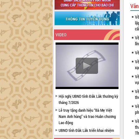
Văn
Về
lậ
cấ
VIDEO
Về
lĩ
Về
Về
xạ
Về
vự
Về
Hội nghị UBND tỉnh Đắk Lắk thường kỳ
th
tháng 7/2026
Về
Lễ truy tặng danh hiệu “Bà Mẹ Việt
ph
Nam Anh hùng” và trao Huân chương
Về
Lao động
th
UBND tỉnh Đắk Lắk triển khai nhiệm
Th
vụ 6 tháng cuối năm 2026