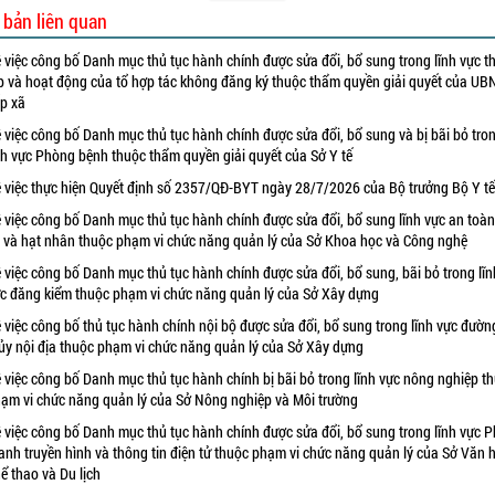
 bản liên quan
 việc công bố Danh mục thủ tục hành chính được sửa đổi, bổ sung trong lĩnh vực t
p và hoạt động của tổ hợp tác không đăng ký thuộc thẩm quyền giải quyết của UB
p xã
 việc công bố Danh mục thủ tục hành chính được sửa đổi, bổ sung và bị bãi bỏ tro
nh vực Phòng bệnh thuộc thẩm quyền giải quyết của Sở Y tế
 việc thực hiện Quyết định số 2357/QĐ-BYT ngày 28/7/2026 của Bộ trưởng Bộ Y tế
 việc công bố Danh mục thủ tục hành chính được sửa đổi, bổ sung lĩnh vực an toà
 và hạt nhân thuộc phạm vi chức năng quản lý của Sở Khoa học và Công nghệ
 việc công bố Danh mục thủ tục hành chính được sửa đổi, bổ sung, bãi bỏ trong lĩn
c đăng kiểm thuộc phạm vi chức năng quản lý của Sở Xây dựng
 việc công bố thủ tục hành chính nội bộ được sửa đổi, bổ sung trong lĩnh vực đườn
ủy nội địa thuộc phạm vi chức năng quản lý của Sở Xây dựng
 việc công bố Danh mục thủ tục hành chính bị bãi bỏ trong lĩnh vực nông nghiệp t
ạm vi chức năng quản lý của Sở Nông nghiệp và Môi trường
 việc công bố Danh mục thủ tục hành chính được sửa đổi, bổ sung trong lĩnh vực P
anh truyền hình và thông tin điện tử thuộc phạm vi chức năng quản lý của Sở Văn 
ể thao và Du lịch