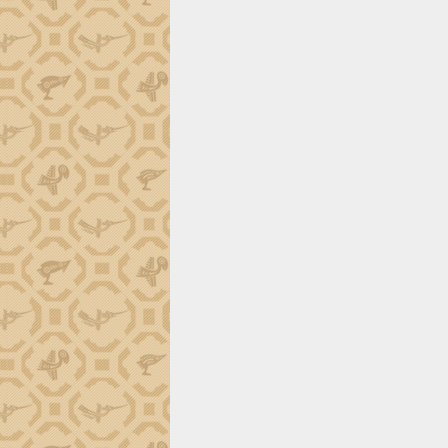
Trình diễn nghệ thuật chế biến các
món ăn từ sầu riêng
Đắk Lắk công bố Quy hoạch và xúc
tiến đầu tư tỉnh
Ngành cá ngừ Đắk Lắk chủ động thích
ứng để giữ vững thị trường xuất khẩu
Diễn đàn Kinh tế tư nhân Việt Nam đột
phá cơ chế - Hợp tác công tư
Đề án 06 tạo bước ngoặt đột phá trong
cải cách hành chính tỉnh Đắk Lắk
Kết nối tour, đẩy mạnh chuyển đổi số
để phát triển du lịch Đắk Lắk
Khởi động Dự án Đầu tư xây dựng hạ
tầng kỹ thuật Cụm công nghiệp Tân
Tiến
Gặp mặt các cơ quan báo chí nhân Kỷ
niệm 101 năm Ngày Báo chí Cách
mạng Việt Nam
Đắk Lắk sơ kết 4 năm triển khai thực
hiện Đề án 06 của Chính phủ