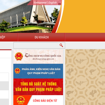
|
Vietnamese
English
IỆP
DU KHÁCH