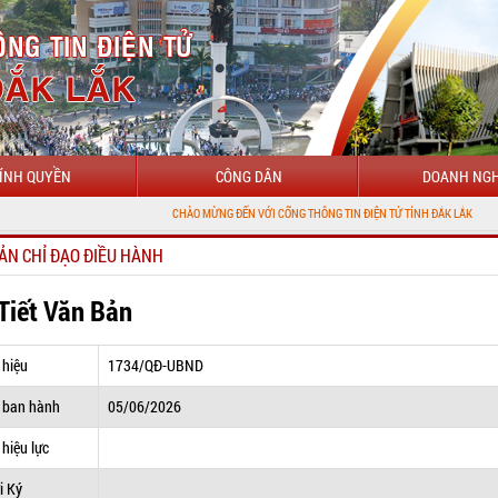
ÍNH QUYỀN
CÔNG DÂN
DOANH NGH
CHÀO MỪNG ĐẾN VỚI CỔNG THÔNG TIN ĐIỆN TỬ TỈNH ĐẮK LẮK
ẢN CHỈ ĐẠO ĐIỀU HÀNH
 Tiết Văn Bản
 hiệu
1734/QĐ-UBND
 ban hành
05/06/2026
hiệu lực
i Ký