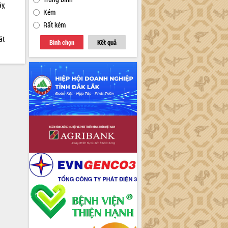
y,
Kém
Rất kém
át
Bình chọn
Kết quả