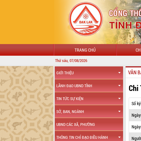
TRANG CHỦ
CH
Thứ sáu, 07/08/2026
VĂN B
GIỚI THIỆU
Chi
LÃNH ĐẠO UBND TỈNH
TIN TỨC SỰ KIỆN
Số ký
SỞ, BAN, NGÀNH
Ngày
UBND CÁC XÃ, PHƯỜNG
Ngày 
THÔNG TIN CHỈ ĐẠO ĐIỀU HÀNH
Ngườ