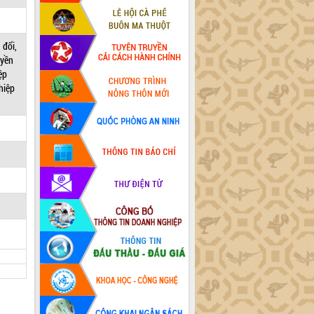
 đổi,
uyền
ệp
hiệp