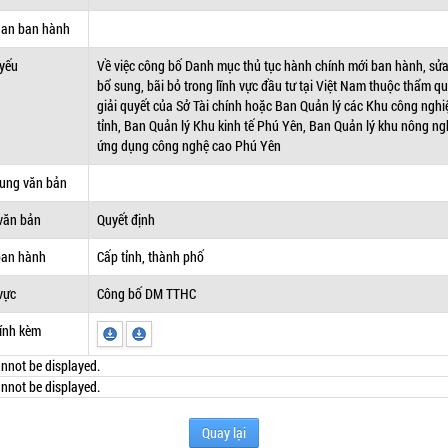
uan ban hành
 yếu
Về việc công bố Danh mục thủ tục hành chính mới ban hành, sửa
bổ sung, bãi bỏ trong lĩnh vực đầu tư tại Việt Nam thuộc thẩm q
giải quyết của Sở Tài chính hoặc Ban Quản lý các Khu công nghi
tỉnh, Ban Quản lý Khu kinh tế Phú Yên, Ban Quản lý khu nông ng
ứng dụng công nghệ cao Phú Yên
dung văn bản
văn bản
Quyết định
ban hành
Cấp tỉnh, thành phố
vực
Công bố DM TTHC
ính kèm
nnot be displayed.
nnot be displayed.
Quay lại