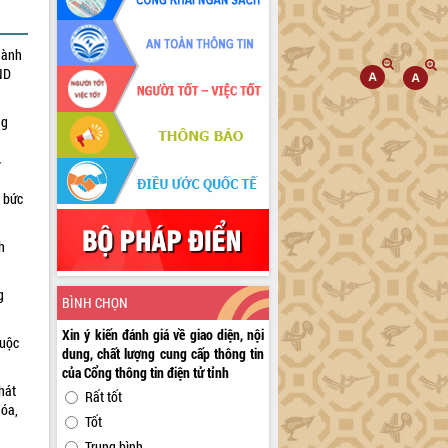
hành
ND
ng
n bức
h
g
BÌNH CHỌN
Xin ý kiến đánh giá về giao diện, nội
huộc
dung, chất lượng cung cấp thông tin
của Cổng thông tin điện tử tỉnh
hát
Rất tốt
hóa,
Tốt
Trung bình