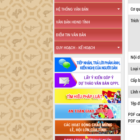
Cơ q
HỆ THỐNG VĂN BẢN
Trích
VĂN BẢN HĐND TỈNH
ĐIỂM TIN VĂN BẢN
QUY HOẠCH - KẾ HOẠCH
Nội 
Loại 
Cấp 
Lĩnh 
Tệp đ
PDF ca
PDF ca