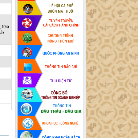
,
; trao
Đắk