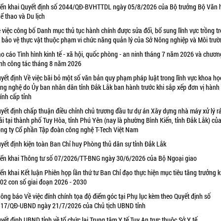
iển khai Quyết định số 2044/QĐ-BVHTTDL ngày 05/8/2026 của Bộ trưởng Bộ Văn 
ể thao và Du lịch
 việc công bố Danh mục thủ tục hành chính được sửa đổi, bổ sung lĩnh vực trồng tr
 bảo vệ thực vật thuộc phạm vi chức năng quản lý của Sở Nông nghiệp và Môi trư
o cáo Tình hình kinh tế - xã hội, quốc phòng - an ninh tháng 7 năm 2026 và chươn
ình công tác tháng 8 năm 2026
yết định Về việc bãi bỏ một số văn bản quy phạm pháp luật trong lĩnh vực khoa họ
ng nghệ do Ủy ban nhân dân tỉnh Đắk Lắk ban hành trước khi sắp xếp đơn vị hành
ính cấp tỉnh
yết định chấp thuận điều chỉnh chủ trương đầu tư dự án Xây dựng nhà máy xử lý r
ải tại thành phố Tuy Hòa, tỉnh Phú Yên (nay là phường Bình Kiến, tỉnh Đắk Lắk) củ
ng ty Cổ phần Tập đoàn công nghệ T-Tech Việt Nam
yết định kiện toàn Ban Chỉ huy Phòng thủ dân sự tỉnh Đắk Lắk
iển khai Thông tư số 07/2026/TT-BNG ngày 30/6/2026 của Bộ Ngoại giao
iển khai Kết luận Phiên họp lần thứ tư Ban Chỉ đạo thực hiện mục tiêu tăng trưởng k
 02 con số giai đoạn 2026 - 2030
ông báo Về việc đính chính tọa độ điểm góc tại Phụ lục kèm theo Quyết định số
17/QĐ-UBND ngày 21/7/2026 của Chủ tịch UBND tỉnh
yết định UBND tỉnh về tổ chức lại Trung tâm Y tế Tuy An trực thuộc Sở Y tế