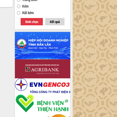
Kém
Rất kém
Bình chọn
Kết quả