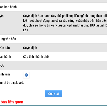
uan ban hành
 yếu
Quyết định Ban hành Quy chế phối hợp liên ngành trong theo dõi
kiểm soát hoạt động tàu cá ra vào cảng, xuất nhập bến, trên biển
đổi, chia sẻ thông tin xử lý tàu cá vi phạm khai thác IUU tại tỉnh 
Lắk
dung văn bản
văn bản
Quyết định
ban hành
Cấp tỉnh, thành phố
vực
ính kèm
nnot be displayed.
Quay lại
 bản liên quan