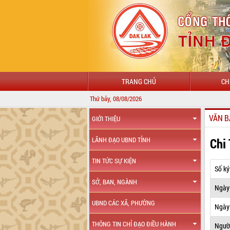
TRANG CHỦ
CH
Thứ bảy, 08/08/2026
VĂN B
GIỚI THIỆU
Chi
LÃNH ĐẠO UBND TỈNH
TIN TỨC SỰ KIỆN
Số ký
SỞ, BAN, NGÀNH
Ngày
UBND CÁC XÃ, PHƯỜNG
Ngày 
THÔNG TIN CHỈ ĐẠO ĐIỀU HÀNH
Ngườ