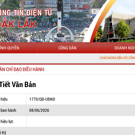
ÍNH QUYỀN
CÔNG DÂN
DOANH NGH
CHÀO MỪNG ĐẾN VỚI CỔNG THÔNG TIN Đ
ẢN CHỈ ĐẠO ĐIỀU HÀNH
 Tiết Văn Bản
 hiệu
1770/QĐ-UBND
 ban hành
08/06/2026
hiệu lực
i Ký