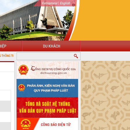
|
Vietnamese
English
IỆP
DU KHÁCH
IỆN TỬ TỈNH ĐẮK LẮK