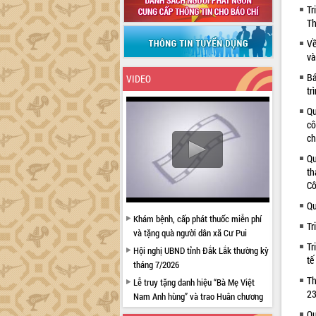
Tr
Th
Về
và
Bá
VIDEO
tr
Qu
cô
ch
Qu
th
Cô
Qu
Khám bệnh, cấp phát thuốc miễn phí
Tr
và tặng quà người dân xã Cư Pui
Tr
Hội nghị UBND tỉnh Đắk Lắk thường kỳ
tế
tháng 7/2026
Th
Lễ truy tặng danh hiệu “Bà Mẹ Việt
23
Nam Anh hùng” và trao Huân chương
Lao động
Qu