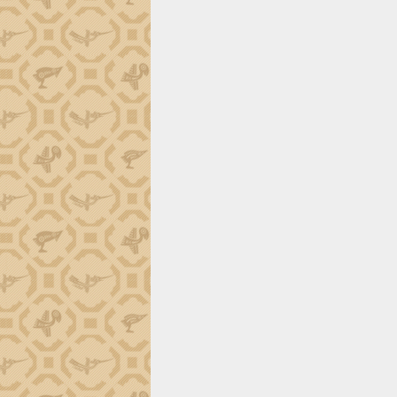
trường Nguyễn Hoàng Hiệp khảo sát
vùng trồng và doanh nghiệp đóng gói
sầu riêng tại Đắk Lắk
Trình diễn nghệ thuật chế biến các
món ăn từ sầu riêng
Đắk Lắk công bố Quy hoạch và xúc
tiến đầu tư tỉnh
Ngành cá ngừ Đắk Lắk chủ động thích
ứng để giữ vững thị trường xuất khẩu
Diễn đàn Kinh tế tư nhân Việt Nam đột
phá cơ chế - Hợp tác công tư
Đề án 06 tạo bước ngoặt đột phá trong
cải cách hành chính tỉnh Đắk Lắk
Kết nối tour, đẩy mạnh chuyển đổi số
để phát triển du lịch Đắk Lắk
Khởi động Dự án Đầu tư xây dựng hạ
tầng kỹ thuật Cụm công nghiệp Tân
Tiến
Gặp mặt các cơ quan báo chí nhân Kỷ
niệm 101 năm Ngày Báo chí Cách
mạng Việt Nam