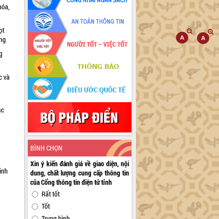
hóa,
ọt
ờng
g
c và
ác
a
BÌNH CHỌN
Xin ý kiến đánh giá về giao diện, nội
inh
dung, chất lượng cung cấp thông tin
của Cổng thông tin điện tử tỉnh
Rất tốt
Tốt
Trung bình