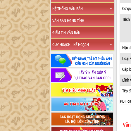
Cơ q
HỆ THỐNG VĂN BẢN
Trích
VĂN BẢN HĐND TỈNH
ĐIỂM TIN VĂN BẢN
QUY HOẠCH - KẾ HOẠCH
Nội 
Loại 
Cấp 
Lĩnh 
Tệp đ
PDF ca
Văn