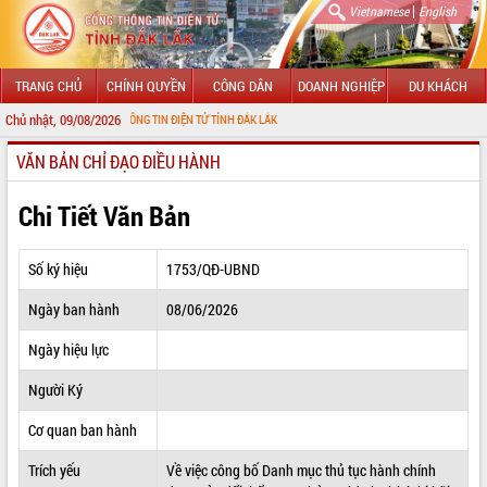
|
Vietnamese
English
TRANG CHỦ
CHÍNH QUYỀN
CÔNG DÂN
DOANH NGHIỆP
DU KHÁCH
Chủ nhật, 09/08/2026
VỚI CỔNG THÔNG TIN ĐIỆN TỬ TỈNH ĐẮK LẮK
VĂN BẢN CHỈ ĐẠO ĐIỀU HÀNH
GIỚI THIỆU
LÃNH ĐẠO UBND TỈNH
Chi Tiết Văn Bản
TIN TỨC SỰ KIỆN
Số ký hiệu
1753/QĐ-UBND
SỞ, BAN, NGÀNH
Ngày ban hành
08/06/2026
UBND CÁC XÃ, PHƯỜNG
Ngày hiệu lực
THÔNG TIN CHỈ ĐẠO ĐIỀU HÀNH
Người Ký
HỆ THỐNG VĂN BẢN
Cơ quan ban hành
Trích yếu
Về việc công bố Danh mục thủ tục hành chính
VĂN BẢN HĐND TỈNH