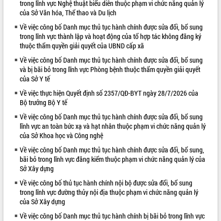
trong lĩnh vực Nghệ thuật biểu diễn thuộc phạm vi chức năng quản lý
của Sở Văn hóa, Thể thao và Du lịch
VIDEO
Về việc công bố Danh mục thủ tục hành chính được sửa đổi, bổ sung
Không có file video nào để phát.
trong lĩnh vực thành lập và hoạt động của tổ hợp tác không đăng ký
thuộc thẩm quyền giải quyết của UBND cấp xã
ALBUM ẢNH
Về việc công bố Danh mục thủ tục hành chính được sửa đổi, bổ sung
và bị bãi bỏ trong lĩnh vực Phòng bệnh thuộc thẩm quyền giải quyết
của Sở Y tế
Về việc thực hiện Quyết định số 2357/QĐ-BYT ngày 28/7/2026 của
Bộ trưởng Bộ Y tế
Về việc công bố Danh mục thủ tục hành chính được sửa đổi, bổ sung
lĩnh vực an toàn bức xạ và hạt nhân thuộc phạm vi chức năng quản lý
của Sở Khoa học và Công nghệ
Về việc công bố Danh mục thủ tục hành chính được sửa đổi, bổ sung,
LIÊN KẾT WEB
bãi bỏ trong lĩnh vực đăng kiểm thuộc phạm vi chức năng quản lý của
Sở Xây dựng
Về việc công bố thủ tục hành chính nội bộ được sửa đổi, bổ sung
trong lĩnh vực đường thủy nội địa thuộc phạm vi chức năng quản lý
của Sở Xây dựng
Về việc công bố Danh mục thủ tục hành chính bị bãi bỏ trong lĩnh vực