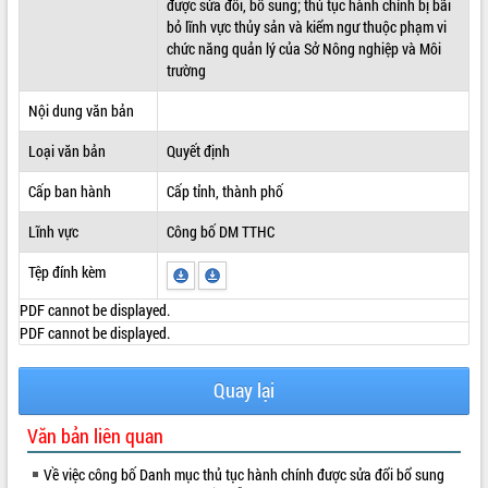
được sửa đổi, bổ sung; thủ tục hành chính bị bãi
bỏ lĩnh vực thủy sản và kiểm ngư thuộc phạm vi
ĐIỂM TIN VĂN BẢN
chức năng quản lý của Sở Nông nghiệp và Môi
trường
QUY HOẠCH - KẾ HOẠCH
Nội dung văn bản
Loại văn bản
Quyết định
Cấp ban hành
Cấp tỉnh, thành phố
Lĩnh vực
Công bố DM TTHC
Tệp đính kèm
PDF cannot be displayed.
PDF cannot be displayed.
Quay lại
Văn bản liên quan
Về việc công bố Danh mục thủ tục hành chính được sửa đổi bổ sung