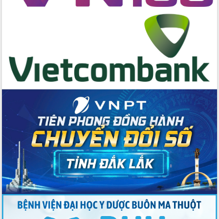
hai con số trong năm 2026
Tổ chức trang trọng Lễ hội Đền thờ
Lương Văn Chánh năm 2026
Phó Bí thư Tỉnh ủy Đắk Lắk Đỗ Hữu
Huy giữ chức Bí thư Đảng ủy Ủy Ban
Nhân dân tỉnh
Bệnh án điện tử thúc đẩy chuyển đổi
số y tế tại Đắk Lắk
Chuyển đổi số thư viện: Mở rộng
không gian tri thức trong thời đại số
Đánh giá, rút kinh nghiệm công tác tổ
chức diễn tập trước ngày bầu cử
Chương trình “Gặp gỡ hữu nghị –
Friendship Meeting New Year 2026”
Bầu cử Quốc hội và HĐND: Cử tri Đắk
Lắk gửi gắm niềm tin, kỳ vọng vào lá
phiếu
Đắk Lắk sẵn sàng các điều kiện cho
Ngày hội bầu cử đại biểu Quốc hội
khóa XVI và HĐND các cấp nhiệm kỳ