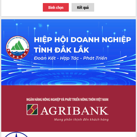
Tập huấn ứng dụng trí tuệ nhân tạo (AI)
Bình chọn
Kết quả
trong thương mại điện tử năm 2026
Đoàn đại biểu Quốc hội tỉnh Đắk Lắk
trao đổi thông tin trước Kỳ họp thứ
nhất, Quốc hội khóa XVI
Quyết liệt cải cách hành chính, khơi
thông nguồn lực phát triển
Nâng cao hiệu lực, hiệu quả HĐND
tỉnh thông qua hiện đại hóa hành chính
Xã Ea Phê gắn cải cách hành chính với
chuyển đổi số
Phó Chủ tịch Thường trực UBND tỉnh
Hồ Thị Nguyên Thảo làm việc tại Trung
tâm Phục vụ hành chính công xã Ea
Phê
Xây dựng nền hành chính số đồng
hành cùng nông dân dân, doanh nghiệp
Giai đoạn 2026-2030, Đắk Lắk phấn
đấu có 77% xã đạt chuẩn nông thôn
mới