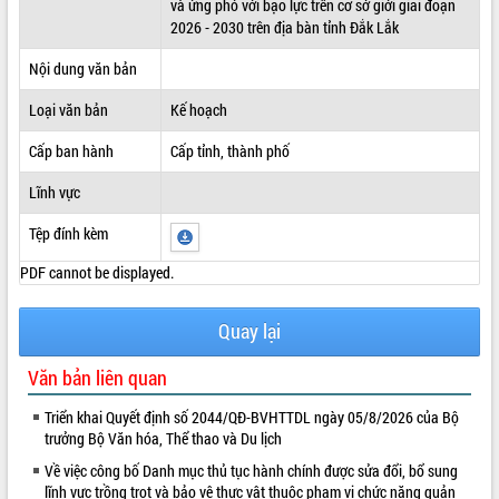
và ứng phó với bạo lực trên cơ sở giới giai đoạn
2026 - 2030 trên địa bàn tỉnh Đắk Lắk
ĐIỂM TIN VĂN BẢN
Nội dung văn bản
QUY HOẠCH - KẾ HOẠCH
Loại văn bản
Kế hoạch
Cấp ban hành
Cấp tỉnh, thành phố
Lĩnh vực
Tệp đính kèm
PDF cannot be displayed.
Quay lại
Văn bản liên quan
Triển khai Quyết định số 2044/QĐ-BVHTTDL ngày 05/8/2026 của Bộ
trưởng Bộ Văn hóa, Thể thao và Du lịch
Về việc công bố Danh mục thủ tục hành chính được sửa đổi, bổ sung
lĩnh vực trồng trọt và bảo vệ thực vật thuộc phạm vi chức năng quản