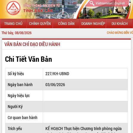
|
Vietnamese
English
TRANG CHỦ
CHÍNH QUYỀN
CÔNG DÂN
DOANH NGHIỆP
DU KHÁCH
Thứ bảy, 08/08/2026
CHÀO MỪNG ĐẾN VỚI CỔNG THÔNG
VĂN BẢN CHỈ ĐẠO ĐIỀU HÀNH
GIỚI THIỆU
LÃNH ĐẠO UBND TỈNH
Chi Tiết Văn Bản
TIN TỨC SỰ KIỆN
Số ký hiệu
227/KH-UBND
SỞ, BAN, NGÀNH
Ngày ban hành
03/06/2026
UBND CÁC XÃ, PHƯỜNG
Ngày hiệu lực
THÔNG TIN CHỈ ĐẠO ĐIỀU HÀNH
Người Ký
HỆ THỐNG VĂN BẢN
Cơ quan ban hành
Trích yếu
KẾ HOẠCH Thực hiện Chương trình phòng ngừa
VĂN BẢN HĐND TỈNH