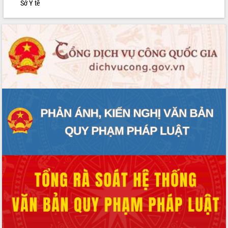
Sở Y tế
phát triển mới
Thường trực HĐND tỉnh Đắk Lắk gặp
mặt Đoàn chuyên gia y tế TP. Hồ Chí
Minh
Lễ truy điệu và an táng hài cốt liệt sĩ
tại Nghĩa trang Liệt sĩ xã Sơn Hòa
Bàn giải pháp tháo gỡ khó khăn trong
xuất khẩu sầu riêng và triển khai quy
định EUDR
Thứ trưởng Bộ Nông nghiệp và Môi
trường Nguyễn Hoàng Hiệp khảo sát
vùng trồng và doanh nghiệp đóng gói
sầu riêng tại Đắk Lắk
Trình diễn nghệ thuật chế biến các
món ăn từ sầu riêng
Đắk Lắk công bố Quy hoạch và xúc
tiến đầu tư tỉnh
Ngành cá ngừ Đắk Lắk chủ động thích
ứng để giữ vững thị trường xuất khẩu
Diễn đàn Kinh tế tư nhân Việt Nam đột