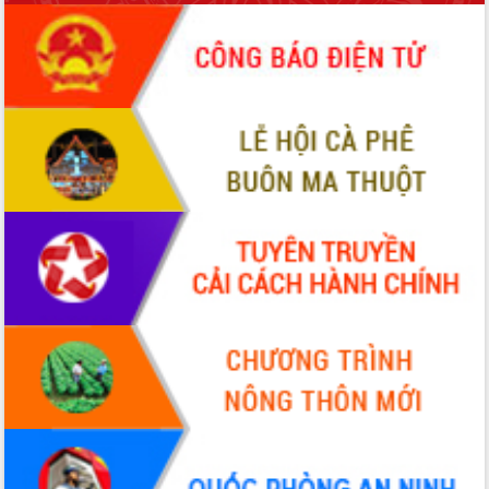
phá cơ chế - Hợp tác công tư
Đề án 06 tạo bước ngoặt đột phá trong
cải cách hành chính tỉnh Đắk Lắk
Kết nối tour, đẩy mạnh chuyển đổi số
để phát triển du lịch Đắk Lắk
Khởi động Dự án Đầu tư xây dựng hạ
tầng kỹ thuật Cụm công nghiệp Tân
Tiến
Gặp mặt các cơ quan báo chí nhân Kỷ
niệm 101 năm Ngày Báo chí Cách
mạng Việt Nam
Đắk Lắk sơ kết 4 năm triển khai thực
hiện Đề án 06 của Chính phủ
Họp báo thông tin về Hội nghị Công bố
Quy hoạch và Xúc tiến đầu tư tỉnh Đắk
Lắk
Khơi thông điểm nghẽn, đẩy nhanh
giải ngân vốn khắc phục thiên tai
HĐND tỉnh thông qua điều chỉnh Quy
hoạch tỉnh thời kỳ 2021-2030