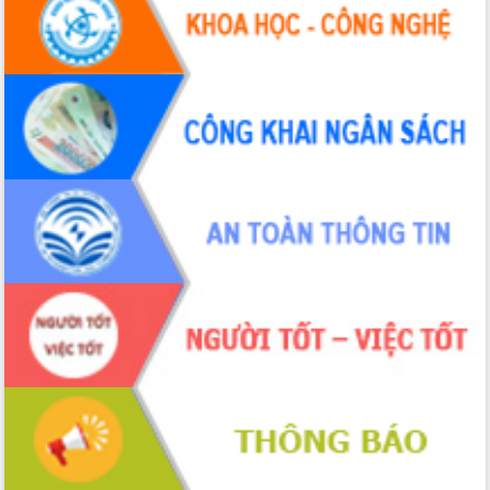
Tháo gỡ những vướng mắc, đẩy mạnh
công tác cải cách thủ tục hành chính
tại Trung tâm Phục vụ hành chính
công tỉnh
Đắk Lắk: Tôn vinh 46 giải pháp tại Hội
thi Sáng tạo Kỹ thuật 2024 - 2025
Đắk Lắk rà soát, điều chỉnh Đề án 190
về phát triển nuôi trồng thủy sản
Phó Chủ tịch UBND tỉnh Đắk Lắk
Trương Công Thái kiểm tra thực địa
Dự án cao tốc Khánh Hòa - Buôn Ma
Thuột
Định vị cà phê Việt Nam như một “di
sản sống” trong dòng chảy toàn cầu
Xây dựng nông thôn mới: Nâng cao đời
sống người dân từ những mô hình thiết
thực
Quyết liệt tháo gỡ vướng mắc, đẩy
nhanh tiến độ các dự án trọng điểm
trong Khu kinh tế Nam Phú Yên