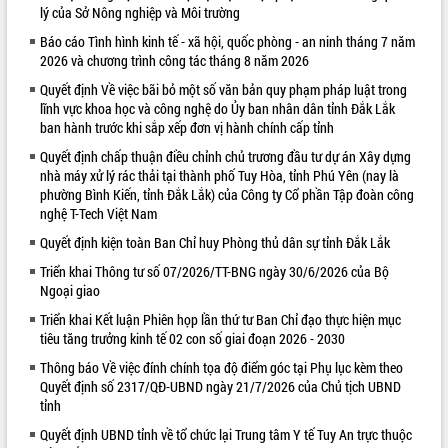
lý của Sở Nông nghiệp và Môi trường
VIDEO
Báo cáo Tình hình kinh tế - xã hội, quốc phòng - an ninh tháng 7 năm
2026 và chương trình công tác tháng 8 năm 2026
Loading the player...
Quyết định Về việc bãi bỏ một số văn bản quy phạm pháp luật trong
Khám bệnh, cấp phát thuốc miễn phí
lĩnh vực khoa học và công nghệ do Ủy ban nhân dân tỉnh Đắk Lắk
và tặng quà người dân xã Cư Pui
ban hành trước khi sắp xếp đơn vị hành chính cấp tỉnh
Hội nghị UBND tỉnh Đắk Lắk thường kỳ
Quyết định chấp thuận điều chỉnh chủ trương đầu tư dự án Xây dựng
tháng 7/2026
nhà máy xử lý rác thải tại thành phố Tuy Hòa, tỉnh Phú Yên (nay là
Lễ truy tặng danh hiệu “Bà Mẹ Việt
phường Bình Kiến, tỉnh Đắk Lắk) của Công ty Cổ phần Tập đoàn công
Nam Anh hùng” và trao Huân chương
nghệ T-Tech Việt Nam
Lao động
Quyết định kiện toàn Ban Chỉ huy Phòng thủ dân sự tỉnh Đắk Lắk
ALBUM ẢNH
UBND tỉnh Đắk Lắk triển khai nhiệm
vụ 6 tháng cuối năm 2026
Triển khai Thông tư số 07/2026/TT-BNG ngày 30/6/2026 của Bộ
Ngoại giao
Kỳ họp thứ Hai, Hội đồng nhân dân
tỉnh khóa XI quyết nghị nhiều nội dung
Triển khai Kết luận Phiên họp lần thứ tư Ban Chỉ đạo thực hiện mục
quan trọng
tiêu tăng trưởng kinh tế 02 con số giai đoạn 2026 - 2030
Bí thư Tỉnh ủy Lương Nguyễn Minh
Thông báo Về việc đính chính tọa độ điểm góc tại Phụ lục kèm theo
Triết thăm, tặng quà người có công với
Quyết định số 2317/QĐ-UBND ngày 21/7/2026 của Chủ tịch UBND
cách mạng
tỉnh
Rà soát, hoàn thiện hệ thống thiết chế
Quyết định UBND tỉnh về tổ chức lại Trung tâm Y tế Tuy An trực thuộc
văn hóa, thể thao đáp ứng yêu cầu
LIÊN KẾT WEB