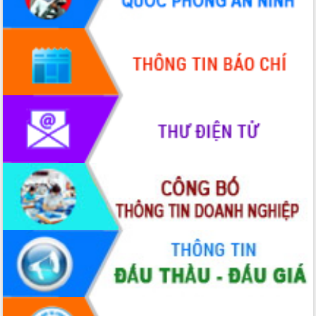
Hội thảo góp ý hồ sơ điều chỉnh quy
hoạch tỉnh Đắk Lắk thời kỳ 2021-2030,
tầm nhìn đến năm 2050
Nâng cao hiệu quả hoạt động của các
doanh nghiệp nhà nước
Hội nghị triển khai kết nối mạng
truyền số liệu chuyên dùng phục vụ cơ
quan Đảng, Nhà nước
Lễ phát động chuỗi hoạt động chung
tay làm sạch môi trường
Xã Ea Kar bước chuyển mình trong
công tác cải cách hành chính mô hình
mới
UBND tỉnh họp báo định kỳ tháng 4
năm 2026
Hội thảo khoa học “Giải pháp thúc đẩy
phát triển nền kinh tế xanh tại tỉnh
Đắk Lắk”
Tăng cường giám sát, đôn đốc thực
hiện nhiệm vụ quản lý tài sản công
hàng tuần