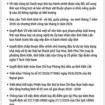
Về việc công bố Danh mục thủ tục hành chính được sửa đổi, bổ sung
VIDEO
lĩnh vực trồng trọt và bảo vệ thực vật thuộc phạm vi chức năng quản
lý của Sở Nông nghiệp và Môi trường
Báo cáo Tình hình kinh tế - xã hội, quốc phòng - an ninh tháng 7 năm
2026 và chương trình công tác tháng 8 năm 2026
Quyết định Về việc bãi bỏ một số văn bản quy phạm pháp luật trong
lĩnh vực khoa học và công nghệ do Ủy ban nhân dân tỉnh Đắk Lắk
ban hành trước khi sắp xếp đơn vị hành chính cấp tỉnh
Quyết định chấp thuận điều chỉnh chủ trương đầu tư dự án Xây dựng
nhà máy xử lý rác thải tại thành phố Tuy Hòa, tỉnh Phú Yên (nay là
Khám bệnh, cấp phát thuốc miễn phí
phường Bình Kiến, tỉnh Đắk Lắk) của Công ty Cổ phần Tập đoàn công
và tặng quà người dân xã Cư Pui
nghệ T-Tech Việt Nam
Hội nghị UBND tỉnh Đắk Lắk thường kỳ
Quyết định kiện toàn Ban Chỉ huy Phòng thủ dân sự tỉnh Đắk Lắk
tháng 7/2026
Triển khai Thông tư số 07/2026/TT-BNG ngày 30/6/2026 của Bộ
Lễ truy tặng danh hiệu “Bà Mẹ Việt
Ngoại giao
Nam Anh hùng” và trao Huân chương
Lao động
Triển khai Kết luận Phiên họp lần thứ tư Ban Chỉ đạo thực hiện mục
ALBUM ẢNH
tiêu tăng trưởng kinh tế 02 con số giai đoạn 2026 - 2030
UBND tỉnh Đắk Lắk triển khai nhiệm
vụ 6 tháng cuối năm 2026
Thông báo Về việc đính chính tọa độ điểm góc tại Phụ lục kèm theo
Kỳ họp thứ Hai, Hội đồng nhân dân
Quyết định số 2317/QĐ-UBND ngày 21/7/2026 của Chủ tịch UBND
tỉnh khóa XI quyết nghị nhiều nội dung
tỉnh