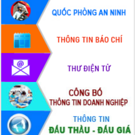
Quy hoạch và Xúc tiến đầu tư tỉnh Đắk
Lắk
Khơi thông điểm nghẽn, đẩy nhanh
giải ngân vốn khắc phục thiên tai
HĐND tỉnh thông qua điều chỉnh Quy
hoạch tỉnh thời kỳ 2021-2030
Hội thảo góp ý hồ sơ điều chỉnh quy
hoạch tỉnh Đắk Lắk thời kỳ 2021-2030,
tầm nhìn đến năm 2050
Nâng cao hiệu quả hoạt động của các
doanh nghiệp nhà nước
Hội nghị triển khai kết nối mạng
truyền số liệu chuyên dùng phục vụ cơ
quan Đảng, Nhà nước
Lễ phát động chuỗi hoạt động chung
tay làm sạch môi trường
Xã Ea Kar bước chuyển mình trong
công tác cải cách hành chính mô hình
mới
UBND tỉnh họp báo định kỳ tháng 4
năm 2026