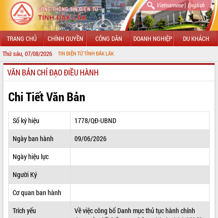
|
Vietnamese
English
TRANG CHỦ
CHÍNH QUYỀN
CÔNG DÂN
DOANH NGHIỆP
DU KHÁCH
Thứ sáu, 07/08/2026
CỔNG THÔNG TIN ĐIỆN TỬ TỈNH ĐẮK LẮK
VĂN BẢN CHỈ ĐẠO ĐIỀU HÀNH
GIỚI THIỆU
LÃNH ĐẠO UBND TỈNH
Chi Tiết Văn Bản
TIN TỨC SỰ KIỆN
Số ký hiệu
1778/QĐ-UBND
SỞ, BAN, NGÀNH
Ngày ban hành
09/06/2026
UBND CÁC XÃ, PHƯỜNG
Ngày hiệu lực
THÔNG TIN CHỈ ĐẠO ĐIỀU HÀNH
Người Ký
HỆ THỐNG VĂN BẢN
Cơ quan ban hành
Trích yếu
Về việc công bố Danh mục thủ tục hành chính
VĂN BẢN HĐND TỈNH