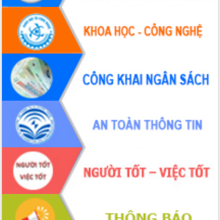
Hội thảo khoa học “Giải pháp thúc đẩy
phát triển nền kinh tế xanh tại tỉnh
Đắk Lắk”
Tăng cường giám sát, đôn đốc thực
hiện nhiệm vụ quản lý tài sản công
hàng tuần
Tháo gỡ những vướng mắc, đẩy mạnh
công tác cải cách thủ tục hành chính
tại Trung tâm Phục vụ hành chính
công tỉnh
Đắk Lắk: Tôn vinh 46 giải pháp tại Hội
thi Sáng tạo Kỹ thuật 2024 - 2025
Đắk Lắk rà soát, điều chỉnh Đề án 190
về phát triển nuôi trồng thủy sản
Phó Chủ tịch UBND tỉnh Đắk Lắk
Trương Công Thái kiểm tra thực địa
Dự án cao tốc Khánh Hòa - Buôn Ma
Thuột
Định vị cà phê Việt Nam như một “di
sản sống” trong dòng chảy toàn cầu