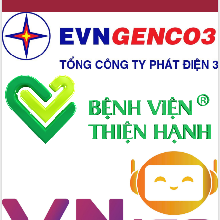
Xây dựng nền hành chính số đồng
hành cùng nông dân dân, doanh nghiệp
Giai đoạn 2026-2030, Đắk Lắk phấn
đấu có 77% xã đạt chuẩn nông thôn
mới
Chuyển đổi số 'mở đường' cho nông
nghiệp Đắk Lắk tăng trưởng bứt phá
Triển khai đồng bộ đo đạc, lập hồ sơ
địa chính, hoàn thiện cơ sở dữ liệu đất
đai
Ứng dụng sinh trắc học - Bước tiến
trong hành trình chuyển đổi số tại Đắk
Lắk
Đắk Lắk nâng cao hiệu quả công tác
Đảng từ Sổ tay đảng viên điện tử
Đắk Lắk đẩy mạnh nuôi biển công
nghệ, hướng tới phát triển thủy sản
bền vững
Tập huấn nâng cao năng lực triển khai
chuyển đổi số cho cán bộ, công chức