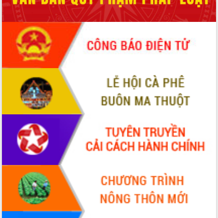
món ăn từ sầu riêng
Đắk Lắk công bố Quy hoạch và xúc
tiến đầu tư tỉnh
Ngành cá ngừ Đắk Lắk chủ động thích
ứng để giữ vững thị trường xuất khẩu
Diễn đàn Kinh tế tư nhân Việt Nam đột
phá cơ chế - Hợp tác công tư
Đề án 06 tạo bước ngoặt đột phá trong
cải cách hành chính tỉnh Đắk Lắk
Kết nối tour, đẩy mạnh chuyển đổi số
để phát triển du lịch Đắk Lắk
Khởi động Dự án Đầu tư xây dựng hạ
tầng kỹ thuật Cụm công nghiệp Tân
Tiến
Gặp mặt các cơ quan báo chí nhân Kỷ
niệm 101 năm Ngày Báo chí Cách
mạng Việt Nam
Đắk Lắk sơ kết 4 năm triển khai thực
hiện Đề án 06 của Chính phủ
Họp báo thông tin về Hội nghị Công bố