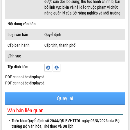
được sửa đổi, bổ sung; thủ tục hành chính bị bãi
bỏ lĩnh vực biển và hải đảo thuộc phạm vi chức
ĐIỂM TIN VĂN BẢN
năng quản lý của Sở Nông nghiệp và Môi trường
QUY HOẠCH - KẾ HOẠCH
Nội dung văn bản
Loại văn bản
Quyết định
Cấp ban hành
Cấp tỉnh, thành phố
Lĩnh vực
Tệp đính kèm
PDF cannot be displayed.
PDF cannot be displayed.
Quay lại
Văn bản liên quan
Triển khai Quyết định số 2044/QĐ-BVHTTDL ngày 05/8/2026 của Bộ
trưởng Bộ Văn hóa, Thể thao và Du lịch