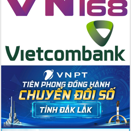
cấp xã
Đắk Lắk phát động hưởng ứng Ngày
Quyền của người tiêu dùng Việt Nam
2026
Đẩy mạnh cải cách hành chính, quyết
tâm đạt được mục tiêu tăng trưởng
hai con số trong năm 2026
Tổ chức trang trọng Lễ hội Đền thờ
Lương Văn Chánh năm 2026
Phó Bí thư Tỉnh ủy Đắk Lắk Đỗ Hữu
Huy giữ chức Bí thư Đảng ủy Ủy Ban
Nhân dân tỉnh
Bệnh án điện tử thúc đẩy chuyển đổi
số y tế tại Đắk Lắk
Chuyển đổi số thư viện: Mở rộng
không gian tri thức trong thời đại số
Đánh giá, rút kinh nghiệm công tác tổ
chức diễn tập trước ngày bầu cử
Chương trình “Gặp gỡ hữu nghị –
Friendship Meeting New Year 2026”