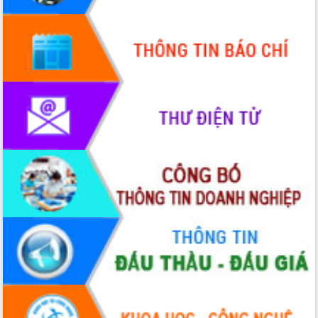
Quy hoạch và Xúc tiến đầu tư tỉnh Đắk
Lắk
Khơi thông điểm nghẽn, đẩy nhanh
giải ngân vốn khắc phục thiên tai
HĐND tỉnh thông qua điều chỉnh Quy
hoạch tỉnh thời kỳ 2021-2030
Hội thảo góp ý hồ sơ điều chỉnh quy
hoạch tỉnh Đắk Lắk thời kỳ 2021-2030,
tầm nhìn đến năm 2050
Nâng cao hiệu quả hoạt động của các
doanh nghiệp nhà nước
Hội nghị triển khai kết nối mạng
truyền số liệu chuyên dùng phục vụ cơ
quan Đảng, Nhà nước
Lễ phát động chuỗi hoạt động chung
tay làm sạch môi trường
Xã Ea Kar bước chuyển mình trong
công tác cải cách hành chính mô hình
mới
UBND tỉnh họp báo định kỳ tháng 4
năm 2026