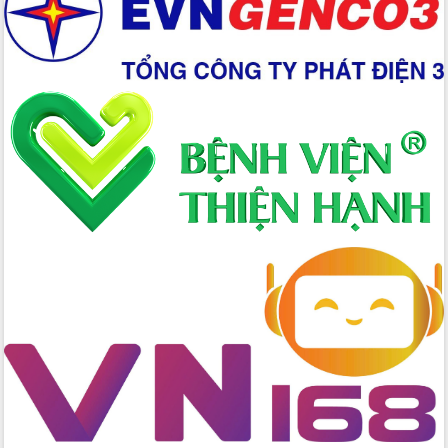
Xây dựng nền hành chính số đồng
hành cùng nông dân dân, doanh nghiệp
Giai đoạn 2026-2030, Đắk Lắk phấn
đấu có 77% xã đạt chuẩn nông thôn
mới
Chuyển đổi số 'mở đường' cho nông
nghiệp Đắk Lắk tăng trưởng bứt phá
Triển khai đồng bộ đo đạc, lập hồ sơ
địa chính, hoàn thiện cơ sở dữ liệu đất
đai
Ứng dụng sinh trắc học - Bước tiến
trong hành trình chuyển đổi số tại Đắk
Lắk
Đắk Lắk nâng cao hiệu quả công tác
Đảng từ Sổ tay đảng viên điện tử
Đắk Lắk đẩy mạnh nuôi biển công
nghệ, hướng tới phát triển thủy sản
bền vững
Tập huấn nâng cao năng lực triển khai
chuyển đổi số cho cán bộ, công chức