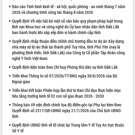
Báo cáo Tình hình kinh tế - xã hội, quốc phòng - an ninh tháng 7 năm
VIDEO
2026 và chương trình công tác tháng 8 năm 2026
Quyết định Về việc bãi bỏ một số văn bản quy phạm pháp luật trong
lĩnh vực khoa học và công nghệ do Ủy ban nhân dân tỉnh Đắk Lắk
ban hành trước khi sắp xếp đơn vị hành chính cấp tỉnh
Quyết định chấp thuận điều chỉnh chủ trương đầu tư dự án Xây dựng
nhà máy xử lý rác thải tại thành phố Tuy Hòa, tỉnh Phú Yên (nay là
phường Bình Kiến, tỉnh Đắk Lắk) của Công ty Cổ phần Tập đoàn công
nghệ T-Tech Việt Nam
Quyết định kiện toàn Ban Chỉ huy Phòng thủ dân sự tỉnh Đắk Lắk
Khám bệnh, cấp phát thuốc miễn phí
và tặng quà người dân xã Cư Pui
Triển khai Thông tư số 07/2026/TT-BNG ngày 30/6/2026 của Bộ
Ngoại giao
Hội nghị UBND tỉnh Đắk Lắk thường kỳ
tháng 7/2026
Triển khai Kết luận Phiên họp lần thứ tư Ban Chỉ đạo thực hiện mục
Lễ truy tặng danh hiệu “Bà Mẹ Việt
tiêu tăng trưởng kinh tế 02 con số giai đoạn 2026 - 2030
Nam Anh hùng” và trao Huân chương
Thông báo Về việc đính chính tọa độ điểm góc tại Phụ lục kèm theo
Lao động
Quyết định số 2317/QĐ-UBND ngày 21/7/2026 của Chủ tịch UBND
ALBUM ẢNH
UBND tỉnh Đắk Lắk triển khai nhiệm
tỉnh
vụ 6 tháng cuối năm 2026
Quyết định UBND tỉnh về tổ chức lại Trung tâm Y tế Tuy An trực thuộc
Kỳ họp thứ Hai, Hội đồng nhân dân
Sở Y tế
tỉnh khóa XI quyết nghị nhiều nội dung