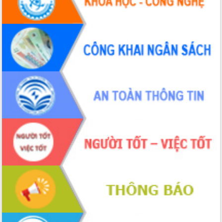
Hội thảo khoa học “Giải pháp thúc đẩy
phát triển nền kinh tế xanh tại tỉnh
Đắk Lắk”
Tăng cường giám sát, đôn đốc thực
hiện nhiệm vụ quản lý tài sản công
hàng tuần
Tháo gỡ những vướng mắc, đẩy mạnh
công tác cải cách thủ tục hành chính
tại Trung tâm Phục vụ hành chính
công tỉnh
Đắk Lắk: Tôn vinh 46 giải pháp tại Hội
thi Sáng tạo Kỹ thuật 2024 - 2025
Đắk Lắk rà soát, điều chỉnh Đề án 190
về phát triển nuôi trồng thủy sản
Phó Chủ tịch UBND tỉnh Đắk Lắk
Trương Công Thái kiểm tra thực địa
Dự án cao tốc Khánh Hòa - Buôn Ma
Thuột
Định vị cà phê Việt Nam như một “di
sản sống” trong dòng chảy toàn cầu