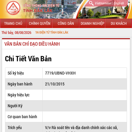
|
Vietnamese
English
TRANG CHỦ
CHÍNH QUYỀN
CÔNG DÂN
DOANH NGHIỆP
DU KHÁCH
Thứ bảy, 08/08/2026
ỔNG THÔNG TIN ĐIỆN TỬ TỈNH ĐẮK LẮK
VĂN BẢN CHỈ ĐẠO ĐIỀU HÀNH
GIỚI THIỆU
LÃNH ĐẠO UBND TỈNH
Chi Tiết Văn Bản
TIN TỨC SỰ KIỆN
Số ký hiệu
7719/UBND-VHXH
SỞ, BAN, NGÀNH
Ngày ban hành
21/10/2015
UBND CÁC XÃ, PHƯỜNG
Ngày hiệu lực
THÔNG TIN CHỈ ĐẠO ĐIỀU HÀNH
Người Ký
HỆ THỐNG VĂN BẢN
Cơ quan ban hành
Trích yếu
V/v Rà soát tên và địa danh chính xác các xã,
VĂN BẢN HĐND TỈNH