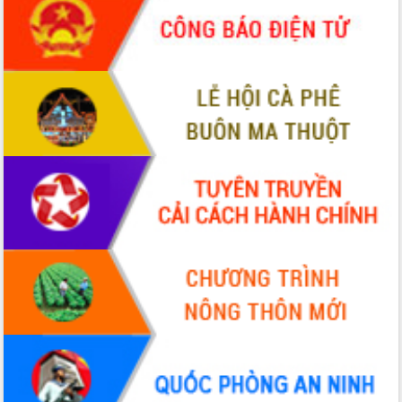
món ăn từ sầu riêng
Đắk Lắk công bố Quy hoạch và xúc
tiến đầu tư tỉnh
Ngành cá ngừ Đắk Lắk chủ động thích
ứng để giữ vững thị trường xuất khẩu
Diễn đàn Kinh tế tư nhân Việt Nam đột
phá cơ chế - Hợp tác công tư
Đề án 06 tạo bước ngoặt đột phá trong
cải cách hành chính tỉnh Đắk Lắk
Kết nối tour, đẩy mạnh chuyển đổi số
để phát triển du lịch Đắk Lắk
Khởi động Dự án Đầu tư xây dựng hạ
tầng kỹ thuật Cụm công nghiệp Tân
Tiến
Gặp mặt các cơ quan báo chí nhân Kỷ
niệm 101 năm Ngày Báo chí Cách
mạng Việt Nam
Đắk Lắk sơ kết 4 năm triển khai thực
hiện Đề án 06 của Chính phủ
Họp báo thông tin về Hội nghị Công bố