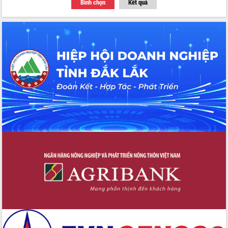
Bình chọn
Kết quả
Thứ trưởng Bộ Y tế làm việc với tỉnh
Đắk Lắk về phát triển nhân lực y tế
cho trạm y tế cấp xã
Du lịch Đắk Lắk nâng tầm trải nghiệm
du khách thông qua Hệ thống cơ sở dữ
liệu và Bản đồ số
Tập huấn ứng dụng trí tuệ nhân tạo (AI)
trong thương mại điện tử năm 2026
Đoàn đại biểu Quốc hội tỉnh Đắk Lắk
trao đổi thông tin trước Kỳ họp thứ
nhất, Quốc hội khóa XVI
Quyết liệt cải cách hành chính, khơi
thông nguồn lực phát triển
Nâng cao hiệu lực, hiệu quả HĐND
tỉnh thông qua hiện đại hóa hành chính
Xã Ea Phê gắn cải cách hành chính với
chuyển đổi số
Phó Chủ tịch Thường trực UBND tỉnh
Hồ Thị Nguyên Thảo làm việc tại Trung
tâm Phục vụ hành chính công xã Ea
Phê