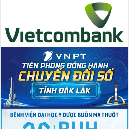
cấp xã
Đắk Lắk phát động hưởng ứng Ngày
Quyền của người tiêu dùng Việt Nam
2026
Đẩy mạnh cải cách hành chính, quyết
tâm đạt được mục tiêu tăng trưởng
hai con số trong năm 2026
Tổ chức trang trọng Lễ hội Đền thờ
Lương Văn Chánh năm 2026
Phó Bí thư Tỉnh ủy Đắk Lắk Đỗ Hữu
Huy giữ chức Bí thư Đảng ủy Ủy Ban
Nhân dân tỉnh
Bệnh án điện tử thúc đẩy chuyển đổi
số y tế tại Đắk Lắk
Chuyển đổi số thư viện: Mở rộng
không gian tri thức trong thời đại số
Đánh giá, rút kinh nghiệm công tác tổ
chức diễn tập trước ngày bầu cử
Chương trình “Gặp gỡ hữu nghị –
Friendship Meeting New Year 2026”