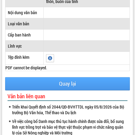
thôn, buôn của tỉnh
ĐIỂM TIN VĂN BẢN
Nội dung văn bản
QUY HOẠCH - KẾ HOẠCH
Loại văn bản
Cấp ban hành
Lĩnh vực
Tệp đính kèm
PDF cannot be displayed.
Quay lại
Văn bản liên quan
Triển khai Quyết định số 2044/QĐ-BVHTTDL ngày 05/8/2026 của Bộ
trưởng Bộ Văn hóa, Thể thao và Du lịch
Về việc công bố Danh mục thủ tục hành chính được sửa đổi, bổ sung
lĩnh vực trồng trọt và bảo vệ thực vật thuộc phạm vi chức năng quản
lý của Sở Nông nghiệp và Môi trường