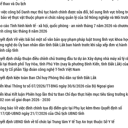
ể thao và Du lịch
 việc công bố Danh mục thủ tục hành chính được sửa đổi, bổ sung lĩnh vực trồng tr
 bảo vệ thực vật thuộc phạm vi chức năng quản lý của Sở Nông nghiệp và Môi trư
o cáo Tình hình kinh tế - xã hội, quốc phòng - an ninh tháng 7 năm 2026 và chươn
ình công tác tháng 8 năm 2026
yết định Về việc bãi bỏ một số văn bản quy phạm pháp luật trong lĩnh vực khoa họ
ng nghệ do Ủy ban nhân dân tỉnh Đắk Lắk ban hành trước khi sắp xếp đơn vị hành
ính cấp tỉnh
yết định chấp thuận điều chỉnh chủ trương đầu tư dự án Xây dựng nhà máy xử lý r
ải tại thành phố Tuy Hòa, tỉnh Phú Yên (nay là phường Bình Kiến, tỉnh Đắk Lắk) củ
ng ty Cổ phần Tập đoàn công nghệ T-Tech Việt Nam
yết định kiện toàn Ban Chỉ huy Phòng thủ dân sự tỉnh Đắk Lắk
iển khai Thông tư số 07/2026/TT-BNG ngày 30/6/2026 của Bộ Ngoại giao
iển khai Kết luận Phiên họp lần thứ tư Ban Chỉ đạo thực hiện mục tiêu tăng trưởng k
 02 con số giai đoạn 2026 - 2030
ông báo Về việc đính chính tọa độ điểm góc tại Phụ lục kèm theo Quyết định số
17/QĐ-UBND ngày 21/7/2026 của Chủ tịch UBND tỉnh
yết định UBND tỉnh về tổ chức lại Trung tâm Y tế Tuy An trực thuộc Sở Y tế