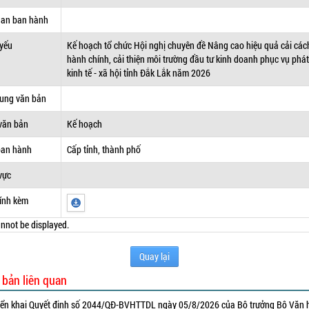
uan ban hành
 yếu
Kế hoạch tổ chức Hội nghị chuyên đề Nâng cao hiệu quả cải các
hành chính, cải thiện môi trường đầu tư kinh doanh phục vụ phát 
kinh tế - xã hội tỉnh Đắk Lắk năm 2026
dung văn bản
văn bản
Kế hoạch
ban hành
Cấp tỉnh, thành phố
vực
ính kèm
nnot be displayed.
Quay lại
 bản liên quan
iển khai Quyết định số 2044/QĐ-BVHTTDL ngày 05/8/2026 của Bộ trưởng Bộ Văn 