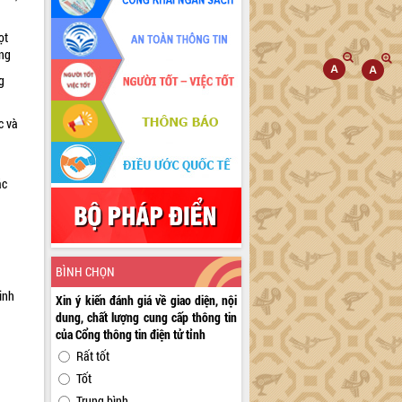
ọt
ờng
g
c và
ác
a
BÌNH CHỌN
inh
Xin ý kiến đánh giá về giao diện, nội
dung, chất lượng cung cấp thông tin
của Cổng thông tin điện tử tỉnh
Rất tốt
Tốt
Trung bình