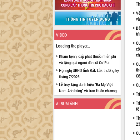
Th
Về
và
Bá
tr
VIDEO
Qu
Loading the player...
cô
ch
Khám bệnh, cấp phát thuốc miễn phí
và tặng quà người dân xã Cư Pui
Qu
th
Hội nghị UBND tỉnh Đắk Lắk thường kỳ
Cô
tháng 7/2026
Lễ truy tặng danh hiệu “Bà Mẹ Việt
Qu
Nam Anh hùng” và trao Huân chương
Tr
Lao động
Tr
ALBUM ẢNH
UBND tỉnh Đắk Lắk triển khai nhiệm
tế
vụ 6 tháng cuối năm 2026
Th
Kỳ họp thứ Hai, Hội đồng nhân dân
23
tỉnh khóa XI quyết nghị nhiều nội dung
quan trọng
Qu
Bí thư Tỉnh ủy Lương Nguyễn Minh