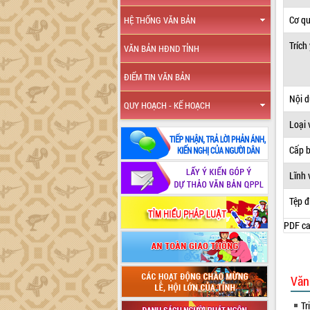
Cơ q
HỆ THỐNG VĂN BẢN
Trích
VĂN BẢN HĐND TỈNH
ĐIỂM TIN VĂN BẢN
Nội 
QUY HOẠCH - KẾ HOẠCH
Loại 
Cấp 
Lĩnh 
Tệp đ
PDF ca
Văn
Tr