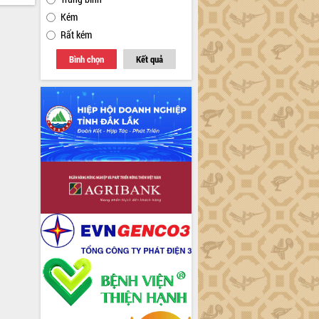
Kém
Rất kém
Bình chọn
Kết quả