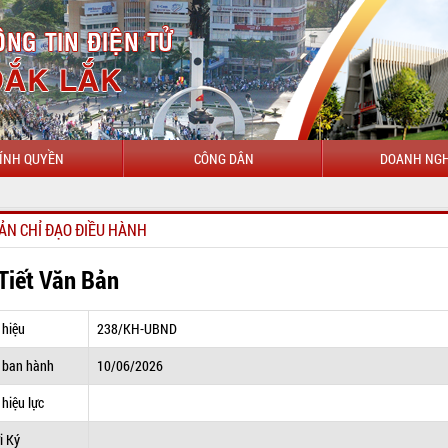
ÍNH QUYỀN
CÔNG DÂN
DOANH NGH
CHÀO 
ẢN CHỈ ĐẠO ĐIỀU HÀNH
 Tiết Văn Bản
 hiệu
238/KH-UBND
 ban hành
10/06/2026
hiệu lực
i Ký