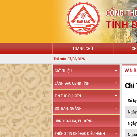
TRANG CHỦ
CH
Thứ sáu, 07/08/2026
VĂN B
GIỚI THIỆU
Chi
LÃNH ĐẠO UBND TỈNH
TIN TỨC SỰ KIỆN
Số ký
SỞ, BAN, NGÀNH
Ngày
UBND CÁC XÃ, PHƯỜNG
Ngày 
THÔNG TIN CHỈ ĐẠO ĐIỀU HÀNH
Ngườ