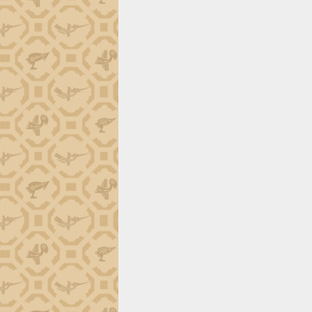
tiến đầu tư tỉnh
Ngành cá ngừ Đắk Lắk chủ động thích
ứng để giữ vững thị trường xuất khẩu
Diễn đàn Kinh tế tư nhân Việt Nam đột
phá cơ chế - Hợp tác công tư
Đề án 06 tạo bước ngoặt đột phá trong
cải cách hành chính tỉnh Đắk Lắk
Kết nối tour, đẩy mạnh chuyển đổi số
để phát triển du lịch Đắk Lắk
Khởi động Dự án Đầu tư xây dựng hạ
tầng kỹ thuật Cụm công nghiệp Tân
Tiến
Gặp mặt các cơ quan báo chí nhân Kỷ
niệm 101 năm Ngày Báo chí Cách
mạng Việt Nam
Đắk Lắk sơ kết 4 năm triển khai thực
hiện Đề án 06 của Chính phủ
Họp báo thông tin về Hội nghị Công bố
Quy hoạch và Xúc tiến đầu tư tỉnh Đắk
Lắk