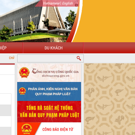
|
Vietnamese
English
IỆP
DU KHÁCH
MỪNG ĐẾN VỚI CỔNG THÔNG TIN ĐIỆN TỬ TỈNH ĐẮK LẮK