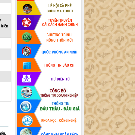
h
triển
hóa,