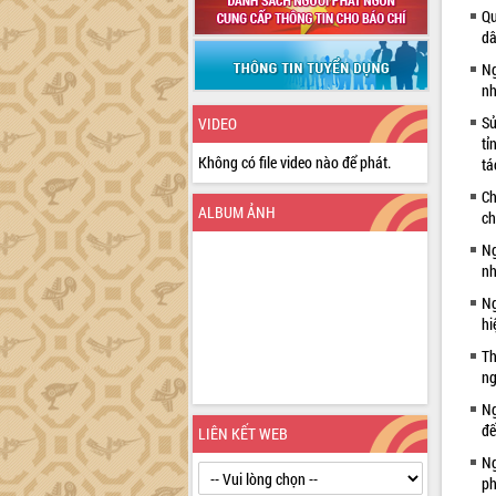
Qu
dâ
Ng
nh
Sử
VIDEO
tỉ
Không có file video nào để phát.
tá
Ch
ALBUM ẢNH
ch
Ng
nh
Ng
hi
Th
ng
Ng
đế
LIÊN KẾT WEB
Ng
ph