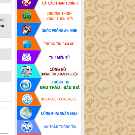
ợng
 và