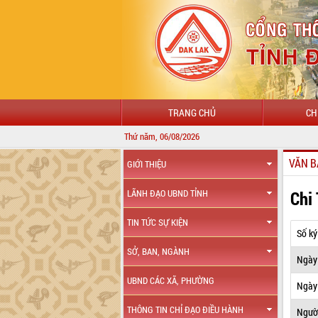
TRANG CHỦ
CH
Thứ năm, 06/08/2026
VĂN B
GIỚI THIỆU
Chi
LÃNH ĐẠO UBND TỈNH
TIN TỨC SỰ KIỆN
Số ký
SỞ, BAN, NGÀNH
Ngày
UBND CÁC XÃ, PHƯỜNG
Ngày 
THÔNG TIN CHỈ ĐẠO ĐIỀU HÀNH
Ngườ