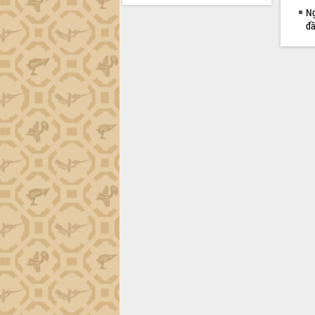
Ng
đầ