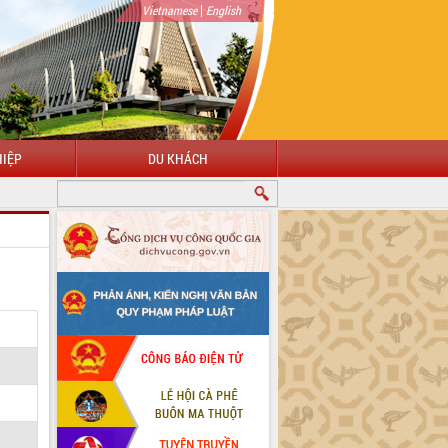
|
Vietnamese
English
IỆP
DU KHÁCH