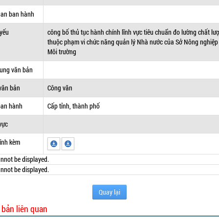
uan ban hành
 yếu
công bố thủ tục hành chính lĩnh vực tiêu chuẩn đo lường chất lư
thuộc phạm vi chức năng quản lý Nhà nước của Sở Nông nghiệp
Môi trường
dung văn bản
văn bản
Công văn
ban hành
Cấp tỉnh, thành phố
vực
ính kèm
nnot be displayed.
nnot be displayed.
Quay lại
 bản liên quan