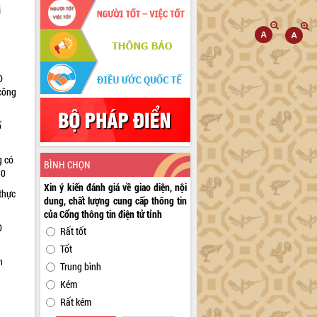
i
D
 công
ổ
g có
BÌNH CHỌN
30
Xin ý kiến đánh giá về giao diện, nội
thực
dung, chất lượng cung cấp thông tin
của Cổng thông tin điện tử tỉnh
D
Rất tốt
Tốt
n
Trung bình
Kém
Rất kém