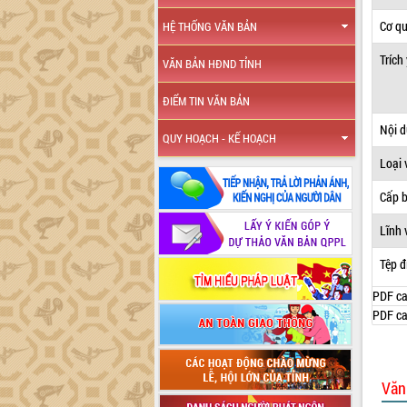
Cơ q
HỆ THỐNG VĂN BẢN
Trích
VĂN BẢN HĐND TỈNH
ĐIỂM TIN VĂN BẢN
Nội 
QUY HOẠCH - KẾ HOẠCH
Loại 
Cấp 
Lĩnh 
Tệp đ
PDF ca
PDF ca
Văn