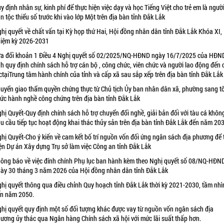
y định nhân sự, kinh phí để thực hiện việc dạy và học Tiếng Việt cho trẻ em là ngườ
n tộc thiểu số trước khi vào lớp Một trên địa bàn tỉnh Đắk Lắk
hị quyết về chất vấn tại Kỳ họp thứ Hai, Hội đồng nhân dân tỉnh Đắk Lắk Khóa XI,
iệm kỳ 2026-2031
a đổi khoản 1 Điều 4 Nghị quyết số 02/2025/NQ-HĐND ngày 16/7/2025 của HĐN
nh quy định chính sách hỗ trợ cán bộ , công chức, viên chức và người lao động đến
ctạiTrung tâm hành chính của tỉnh và cấp xã sau sắp xếp trên địa bàn tỉnh Đắk Lắk
uyển giao thẩm quyền chứng thực từ Chủ tịch Ủy ban nhân dân xã, phường sang t
ức hành nghề công chứng trên địa bàn tỉnh Đắk Lắk
hị Quyết-Quy định chính sách hỗ trợ chuyển đổi nghề, giải bản đối với tàu cá khôn
u cầu tiếp tục hoạt động khai thác thủy sản trên địa bàn tỉnh Đắk Lắk đến năm 20
hị Quyết-Cho ý kiến về cam kết bố trí nguồn vốn đối ứng ngân sách địa phương để 
ện Dự án Xây dựng Trụ sở làm việc Công an tỉnh Đắk Lắk
ông báo về việc đính chính Phụ lục ban hành kèm theo Nghị quyết số 08/NQ-HĐN
ày 30 tháng 3 năm 2026 của Hội đồng nhân dân tỉnh Đắk Lắk
hị quyết thông qua điều chỉnh Quy hoạch tỉnh Đắk Lắk thời kỳ 2021-2030, tầm nhì
n năm 2050.
hị quyết quy định một số đối tượng khác được vay từ nguồn vốn ngân sách địa
ương ủy thác qua Ngân hàng Chính sách xã hội với mức lãi suất thấp hơn.