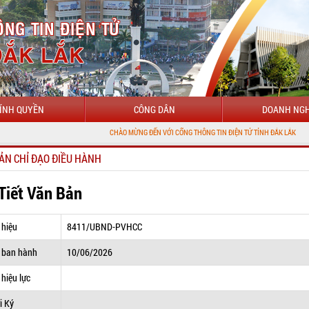
ÍNH QUYỀN
CÔNG DÂN
DOANH NGH
CHÀO MỪNG ĐẾN VỚI CỔNG THÔNG TIN ĐIỆN TỬ TỈNH ĐẮK LẮK
ẢN CHỈ ĐẠO ĐIỀU HÀNH
 Tiết Văn Bản
 hiệu
8411/UBND-PVHCC
 ban hành
10/06/2026
hiệu lực
i Ký