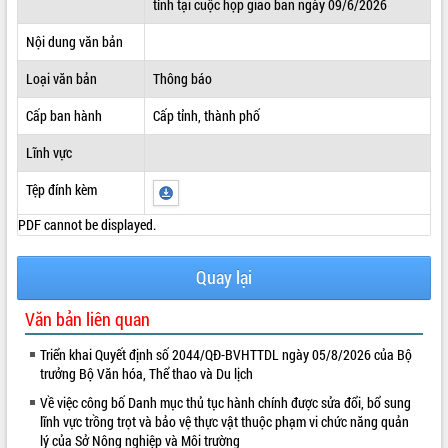
tỉnh tại cuộc họp giao ban ngày 09/6/2026
ĐIỂM TIN VĂN BẢN
Nội dung văn bản
QUY HOẠCH - KẾ HOẠCH
Loại văn bản
Thông báo
Cấp ban hành
Cấp tỉnh, thành phố
Lĩnh vực
Tệp đính kèm
PDF cannot be displayed.
Quay lại
Văn bản liên quan
Triển khai Quyết định số 2044/QĐ-BVHTTDL ngày 05/8/2026 của Bộ
trưởng Bộ Văn hóa, Thể thao và Du lịch
Về việc công bố Danh mục thủ tục hành chính được sửa đổi, bổ sung
lĩnh vực trồng trọt và bảo vệ thực vật thuộc phạm vi chức năng quản
lý của Sở Nông nghiệp và Môi trường