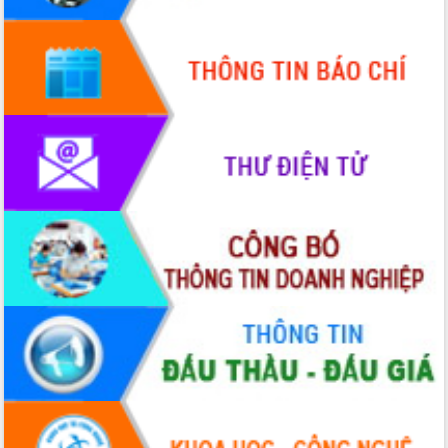
Hội thảo góp ý hồ sơ điều chỉnh quy
hoạch tỉnh Đắk Lắk thời kỳ 2021-2030,
tầm nhìn đến năm 2050
Nâng cao hiệu quả hoạt động của các
doanh nghiệp nhà nước
Hội nghị triển khai kết nối mạng
truyền số liệu chuyên dùng phục vụ cơ
quan Đảng, Nhà nước
Lễ phát động chuỗi hoạt động chung
tay làm sạch môi trường
Xã Ea Kar bước chuyển mình trong
công tác cải cách hành chính mô hình
mới
UBND tỉnh họp báo định kỳ tháng 4
năm 2026
Hội thảo khoa học “Giải pháp thúc đẩy
phát triển nền kinh tế xanh tại tỉnh
Đắk Lắk”
Tăng cường giám sát, đôn đốc thực
hiện nhiệm vụ quản lý tài sản công
hàng tuần