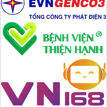
Chuyển đổi số 'mở đường' cho nông
nghiệp Đắk Lắk tăng trưởng bứt phá
Triển khai đồng bộ đo đạc, lập hồ sơ
địa chính, hoàn thiện cơ sở dữ liệu đất
đai
Ứng dụng sinh trắc học - Bước tiến
trong hành trình chuyển đổi số tại Đắk
Lắk
Đắk Lắk nâng cao hiệu quả công tác
Đảng từ Sổ tay đảng viên điện tử
Đắk Lắk đẩy mạnh nuôi biển công
nghệ, hướng tới phát triển thủy sản
bền vững
Tập huấn nâng cao năng lực triển khai
chuyển đổi số cho cán bộ, công chức
cấp xã
Đắk Lắk phát động hưởng ứng Ngày
Quyền của người tiêu dùng Việt Nam
2026
Đẩy mạnh cải cách hành chính, quyết
tâm đạt được mục tiêu tăng trưởng