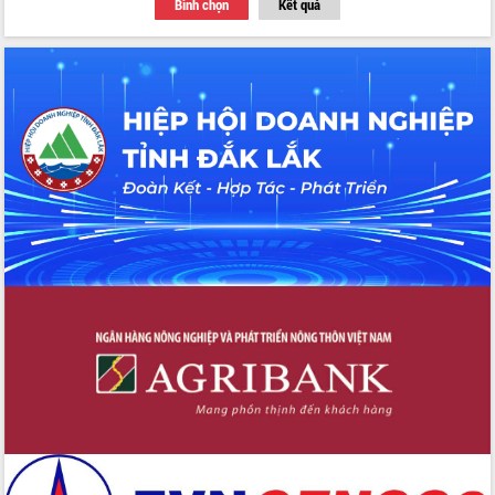
Bình chọn
Kết quả
Tập huấn ứng dụng trí tuệ nhân tạo (AI)
trong thương mại điện tử năm 2026
Đoàn đại biểu Quốc hội tỉnh Đắk Lắk
trao đổi thông tin trước Kỳ họp thứ
nhất, Quốc hội khóa XVI
Quyết liệt cải cách hành chính, khơi
thông nguồn lực phát triển
Nâng cao hiệu lực, hiệu quả HĐND
tỉnh thông qua hiện đại hóa hành chính
Xã Ea Phê gắn cải cách hành chính với
chuyển đổi số
Phó Chủ tịch Thường trực UBND tỉnh
Hồ Thị Nguyên Thảo làm việc tại Trung
tâm Phục vụ hành chính công xã Ea
Phê
Xây dựng nền hành chính số đồng
hành cùng nông dân dân, doanh nghiệp
Giai đoạn 2026-2030, Đắk Lắk phấn
đấu có 77% xã đạt chuẩn nông thôn
mới