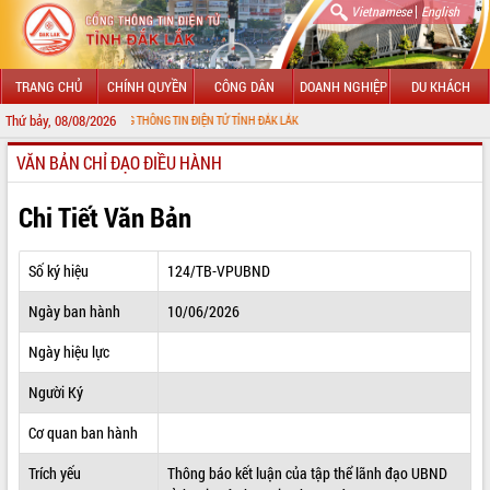
|
Vietnamese
English
TRANG CHỦ
CHÍNH QUYỀN
CÔNG DÂN
DOANH NGHIỆP
DU KHÁCH
Thứ bảy, 08/08/2026
 ĐẾN VỚI CỔNG THÔNG TIN ĐIỆN TỬ TỈNH ĐẮK LẮK
VĂN BẢN CHỈ ĐẠO ĐIỀU HÀNH
GIỚI THIỆU
LÃNH ĐẠO UBND TỈNH
Chi Tiết Văn Bản
TIN TỨC SỰ KIỆN
Số ký hiệu
124/TB-VPUBND
SỞ, BAN, NGÀNH
Ngày ban hành
10/06/2026
UBND CÁC XÃ, PHƯỜNG
Ngày hiệu lực
THÔNG TIN CHỈ ĐẠO ĐIỀU HÀNH
Người Ký
HỆ THỐNG VĂN BẢN
Cơ quan ban hành
Trích yếu
Thông báo kết luận của tập thể lãnh đạo UBND
VĂN BẢN HĐND TỈNH