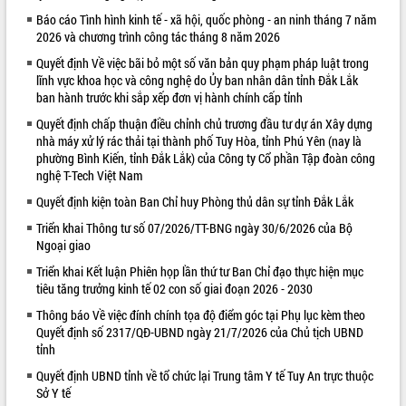
Báo cáo Tình hình kinh tế - xã hội, quốc phòng - an ninh tháng 7 năm
VIDEO
2026 và chương trình công tác tháng 8 năm 2026
Loading the player...
Quyết định Về việc bãi bỏ một số văn bản quy phạm pháp luật trong
lĩnh vực khoa học và công nghệ do Ủy ban nhân dân tỉnh Đắk Lắk
Khám bệnh, cấp phát thuốc miễn phí
ban hành trước khi sắp xếp đơn vị hành chính cấp tỉnh
và tặng quà người dân xã Cư Pui
Quyết định chấp thuận điều chỉnh chủ trương đầu tư dự án Xây dựng
Hội nghị UBND tỉnh Đắk Lắk thường kỳ
nhà máy xử lý rác thải tại thành phố Tuy Hòa, tỉnh Phú Yên (nay là
tháng 7/2026
phường Bình Kiến, tỉnh Đắk Lắk) của Công ty Cổ phần Tập đoàn công
Lễ truy tặng danh hiệu “Bà Mẹ Việt
nghệ T-Tech Việt Nam
Nam Anh hùng” và trao Huân chương
Quyết định kiện toàn Ban Chỉ huy Phòng thủ dân sự tỉnh Đắk Lắk
Lao động
ALBUM ẢNH
UBND tỉnh Đắk Lắk triển khai nhiệm
Triển khai Thông tư số 07/2026/TT-BNG ngày 30/6/2026 của Bộ
Ngoại giao
vụ 6 tháng cuối năm 2026
Kỳ họp thứ Hai, Hội đồng nhân dân
Triển khai Kết luận Phiên họp lần thứ tư Ban Chỉ đạo thực hiện mục
tỉnh khóa XI quyết nghị nhiều nội dung
tiêu tăng trưởng kinh tế 02 con số giai đoạn 2026 - 2030
quan trọng
Thông báo Về việc đính chính tọa độ điểm góc tại Phụ lục kèm theo
Bí thư Tỉnh ủy Lương Nguyễn Minh
Quyết định số 2317/QĐ-UBND ngày 21/7/2026 của Chủ tịch UBND
Triết thăm, tặng quà người có công với
tỉnh
cách mạng
Quyết định UBND tỉnh về tổ chức lại Trung tâm Y tế Tuy An trực thuộc
Rà soát, hoàn thiện hệ thống thiết chế
Sở Y tế
văn hóa, thể thao đáp ứng yêu cầu
LIÊN KẾT WEB