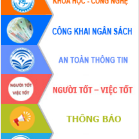
Tháo gỡ những vướng mắc, đẩy mạnh
công tác cải cách thủ tục hành chính
tại Trung tâm Phục vụ hành chính
công tỉnh
Đắk Lắk: Tôn vinh 46 giải pháp tại Hội
thi Sáng tạo Kỹ thuật 2024 - 2025
Đắk Lắk rà soát, điều chỉnh Đề án 190
về phát triển nuôi trồng thủy sản
Phó Chủ tịch UBND tỉnh Đắk Lắk
Trương Công Thái kiểm tra thực địa
Dự án cao tốc Khánh Hòa - Buôn Ma
Thuột
Định vị cà phê Việt Nam như một “di
sản sống” trong dòng chảy toàn cầu
Xây dựng nông thôn mới: Nâng cao đời
sống người dân từ những mô hình thiết
thực
Quyết liệt tháo gỡ vướng mắc, đẩy
nhanh tiến độ các dự án trọng điểm
trong Khu kinh tế Nam Phú Yên