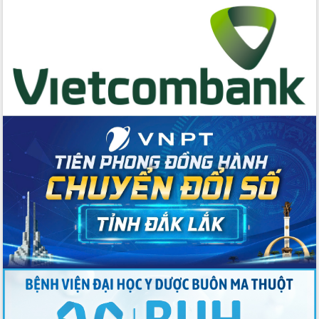
hai con số trong năm 2026
Tổ chức trang trọng Lễ hội Đền thờ
Lương Văn Chánh năm 2026
Phó Bí thư Tỉnh ủy Đắk Lắk Đỗ Hữu
Huy giữ chức Bí thư Đảng ủy Ủy Ban
Nhân dân tỉnh
Bệnh án điện tử thúc đẩy chuyển đổi
số y tế tại Đắk Lắk
Chuyển đổi số thư viện: Mở rộng
không gian tri thức trong thời đại số
Đánh giá, rút kinh nghiệm công tác tổ
chức diễn tập trước ngày bầu cử
Chương trình “Gặp gỡ hữu nghị –
Friendship Meeting New Year 2026”
Bầu cử Quốc hội và HĐND: Cử tri Đắk
Lắk gửi gắm niềm tin, kỳ vọng vào lá
phiếu
Đắk Lắk sẵn sàng các điều kiện cho
Ngày hội bầu cử đại biểu Quốc hội
khóa XVI và HĐND các cấp nhiệm kỳ