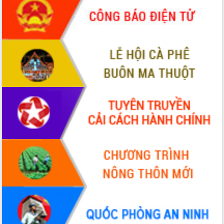
phá cơ chế - Hợp tác công tư
Đề án 06 tạo bước ngoặt đột phá trong
cải cách hành chính tỉnh Đắk Lắk
Kết nối tour, đẩy mạnh chuyển đổi số
để phát triển du lịch Đắk Lắk
Khởi động Dự án Đầu tư xây dựng hạ
tầng kỹ thuật Cụm công nghiệp Tân
Tiến
Gặp mặt các cơ quan báo chí nhân Kỷ
niệm 101 năm Ngày Báo chí Cách
mạng Việt Nam
Đắk Lắk sơ kết 4 năm triển khai thực
hiện Đề án 06 của Chính phủ
Họp báo thông tin về Hội nghị Công bố
Quy hoạch và Xúc tiến đầu tư tỉnh Đắk
Lắk
Khơi thông điểm nghẽn, đẩy nhanh
giải ngân vốn khắc phục thiên tai
HĐND tỉnh thông qua điều chỉnh Quy
hoạch tỉnh thời kỳ 2021-2030