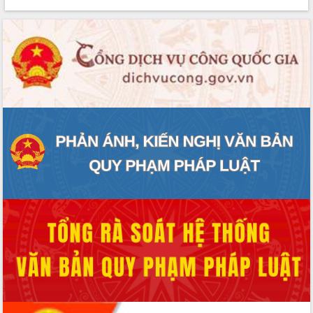
phát triển mới
Thường trực HĐND tỉnh Đắk Lắk gặp
mặt Đoàn chuyên gia y tế TP. Hồ Chí
Minh
Lễ truy điệu và an táng hài cốt liệt sĩ
tại Nghĩa trang Liệt sĩ xã Sơn Hòa
Bàn giải pháp tháo gỡ khó khăn trong
xuất khẩu sầu riêng và triển khai quy
định EUDR
Thứ trưởng Bộ Nông nghiệp và Môi
trường Nguyễn Hoàng Hiệp khảo sát
vùng trồng và doanh nghiệp đóng gói
sầu riêng tại Đắk Lắk
Trình diễn nghệ thuật chế biến các
món ăn từ sầu riêng
Đắk Lắk công bố Quy hoạch và xúc
tiến đầu tư tỉnh
Ngành cá ngừ Đắk Lắk chủ động thích
ứng để giữ vững thị trường xuất khẩu
Diễn đàn Kinh tế tư nhân Việt Nam đột