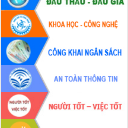
Hội thảo khoa học “Giải pháp thúc đẩy
phát triển nền kinh tế xanh tại tỉnh
Đắk Lắk”
Tăng cường giám sát, đôn đốc thực
hiện nhiệm vụ quản lý tài sản công
hàng tuần
Tháo gỡ những vướng mắc, đẩy mạnh
công tác cải cách thủ tục hành chính
tại Trung tâm Phục vụ hành chính
công tỉnh
Đắk Lắk: Tôn vinh 46 giải pháp tại Hội
thi Sáng tạo Kỹ thuật 2024 - 2025
Đắk Lắk rà soát, điều chỉnh Đề án 190
về phát triển nuôi trồng thủy sản
Phó Chủ tịch UBND tỉnh Đắk Lắk
Trương Công Thái kiểm tra thực địa
Dự án cao tốc Khánh Hòa - Buôn Ma
Thuột
Định vị cà phê Việt Nam như một “di
sản sống” trong dòng chảy toàn cầu