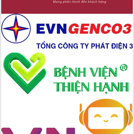
Xây dựng nền hành chính số đồng
hành cùng nông dân dân, doanh nghiệp
Giai đoạn 2026-2030, Đắk Lắk phấn
đấu có 77% xã đạt chuẩn nông thôn
mới
Chuyển đổi số 'mở đường' cho nông
nghiệp Đắk Lắk tăng trưởng bứt phá
Triển khai đồng bộ đo đạc, lập hồ sơ
địa chính, hoàn thiện cơ sở dữ liệu đất
đai
Ứng dụng sinh trắc học - Bước tiến
trong hành trình chuyển đổi số tại Đắk
Lắk
Đắk Lắk nâng cao hiệu quả công tác
Đảng từ Sổ tay đảng viên điện tử
Đắk Lắk đẩy mạnh nuôi biển công
nghệ, hướng tới phát triển thủy sản
bền vững
Tập huấn nâng cao năng lực triển khai
chuyển đổi số cho cán bộ, công chức