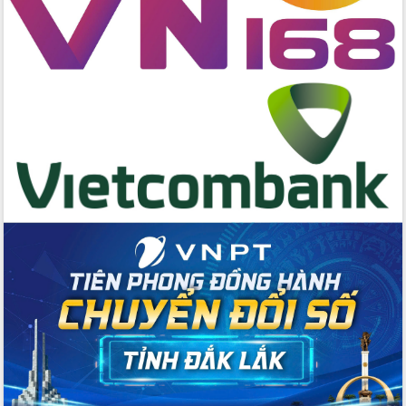
cấp xã
Đắk Lắk phát động hưởng ứng Ngày
Quyền của người tiêu dùng Việt Nam
2026
Đẩy mạnh cải cách hành chính, quyết
tâm đạt được mục tiêu tăng trưởng
hai con số trong năm 2026
Tổ chức trang trọng Lễ hội Đền thờ
Lương Văn Chánh năm 2026
Phó Bí thư Tỉnh ủy Đắk Lắk Đỗ Hữu
Huy giữ chức Bí thư Đảng ủy Ủy Ban
Nhân dân tỉnh
Bệnh án điện tử thúc đẩy chuyển đổi
số y tế tại Đắk Lắk
Chuyển đổi số thư viện: Mở rộng
không gian tri thức trong thời đại số
Đánh giá, rút kinh nghiệm công tác tổ
chức diễn tập trước ngày bầu cử
Chương trình “Gặp gỡ hữu nghị –
Friendship Meeting New Year 2026”