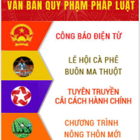
món ăn từ sầu riêng
Đắk Lắk công bố Quy hoạch và xúc
tiến đầu tư tỉnh
Ngành cá ngừ Đắk Lắk chủ động thích
ứng để giữ vững thị trường xuất khẩu
Diễn đàn Kinh tế tư nhân Việt Nam đột
phá cơ chế - Hợp tác công tư
Đề án 06 tạo bước ngoặt đột phá trong
cải cách hành chính tỉnh Đắk Lắk
Kết nối tour, đẩy mạnh chuyển đổi số
để phát triển du lịch Đắk Lắk
Khởi động Dự án Đầu tư xây dựng hạ
tầng kỹ thuật Cụm công nghiệp Tân
Tiến
Gặp mặt các cơ quan báo chí nhân Kỷ
niệm 101 năm Ngày Báo chí Cách
mạng Việt Nam
Đắk Lắk sơ kết 4 năm triển khai thực
hiện Đề án 06 của Chính phủ
Họp báo thông tin về Hội nghị Công bố