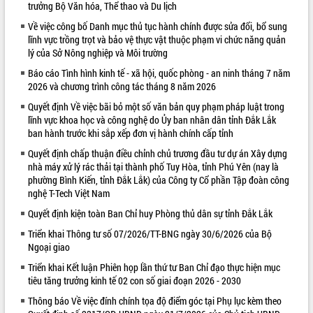
trưởng Bộ Văn hóa, Thể thao và Du lịch
VIDEO
Về việc công bố Danh mục thủ tục hành chính được sửa đổi, bổ sung
lĩnh vực trồng trọt và bảo vệ thực vật thuộc phạm vi chức năng quản
lý của Sở Nông nghiệp và Môi trường
Báo cáo Tình hình kinh tế - xã hội, quốc phòng - an ninh tháng 7 năm
2026 và chương trình công tác tháng 8 năm 2026
Quyết định Về việc bãi bỏ một số văn bản quy phạm pháp luật trong
lĩnh vực khoa học và công nghệ do Ủy ban nhân dân tỉnh Đắk Lắk
ban hành trước khi sắp xếp đơn vị hành chính cấp tỉnh
Quyết định chấp thuận điều chỉnh chủ trương đầu tư dự án Xây dựng
Khám bệnh, cấp phát thuốc miễn phí
nhà máy xử lý rác thải tại thành phố Tuy Hòa, tỉnh Phú Yên (nay là
và tặng quà người dân xã Cư Pui
phường Bình Kiến, tỉnh Đắk Lắk) của Công ty Cổ phần Tập đoàn công
Hội nghị UBND tỉnh Đắk Lắk thường kỳ
nghệ T-Tech Việt Nam
tháng 7/2026
Quyết định kiện toàn Ban Chỉ huy Phòng thủ dân sự tỉnh Đắk Lắk
Lễ truy tặng danh hiệu “Bà Mẹ Việt
Triển khai Thông tư số 07/2026/TT-BNG ngày 30/6/2026 của Bộ
Nam Anh hùng” và trao Huân chương
Ngoại giao
Lao động
ALBUM ẢNH
UBND tỉnh Đắk Lắk triển khai nhiệm
Triển khai Kết luận Phiên họp lần thứ tư Ban Chỉ đạo thực hiện mục
vụ 6 tháng cuối năm 2026
tiêu tăng trưởng kinh tế 02 con số giai đoạn 2026 - 2030
Kỳ họp thứ Hai, Hội đồng nhân dân
Thông báo Về việc đính chính tọa độ điểm góc tại Phụ lục kèm theo
tỉnh khóa XI quyết nghị nhiều nội dung