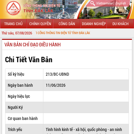
|
Vietnamese
English
TRANG CHỦ
CHÍNH QUYỀN
CÔNG DÂN
DOANH NGHIỆP
DU KHÁCH
Thứ sáu, 07/08/2026
MỪNG ĐẾN VỚI CỔNG THÔNG TIN ĐIỆN TỬ TỈNH ĐẮK LẮK
VĂN BẢN CHỈ ĐẠO ĐIỀU HÀNH
GIỚI THIỆU
LÃNH ĐẠO UBND TỈNH
Chi Tiết Văn Bản
TIN TỨC SỰ KIỆN
Số ký hiệu
213/BC-UBND
SỞ, BAN, NGÀNH
Ngày ban hành
11/06/2026
UBND CÁC XÃ, PHƯỜNG
Ngày hiệu lực
THÔNG TIN CHỈ ĐẠO ĐIỀU HÀNH
Người Ký
HỆ THỐNG VĂN BẢN
Cơ quan ban hành
Trích yếu
Tình hình kinh tế - xã hội, quốc phòng - an ninh
VĂN BẢN HĐND TỈNH