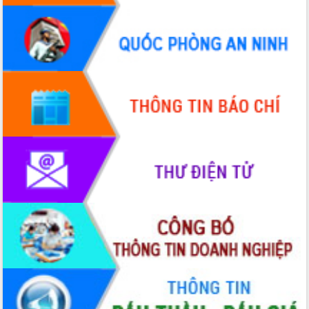
Quy hoạch và Xúc tiến đầu tư tỉnh Đắk
Lắk
Khơi thông điểm nghẽn, đẩy nhanh
giải ngân vốn khắc phục thiên tai
HĐND tỉnh thông qua điều chỉnh Quy
hoạch tỉnh thời kỳ 2021-2030
Hội thảo góp ý hồ sơ điều chỉnh quy
hoạch tỉnh Đắk Lắk thời kỳ 2021-2030,
tầm nhìn đến năm 2050
Nâng cao hiệu quả hoạt động của các
doanh nghiệp nhà nước
Hội nghị triển khai kết nối mạng
truyền số liệu chuyên dùng phục vụ cơ
quan Đảng, Nhà nước
Lễ phát động chuỗi hoạt động chung
tay làm sạch môi trường
Xã Ea Kar bước chuyển mình trong
công tác cải cách hành chính mô hình
mới
UBND tỉnh họp báo định kỳ tháng 4
năm 2026