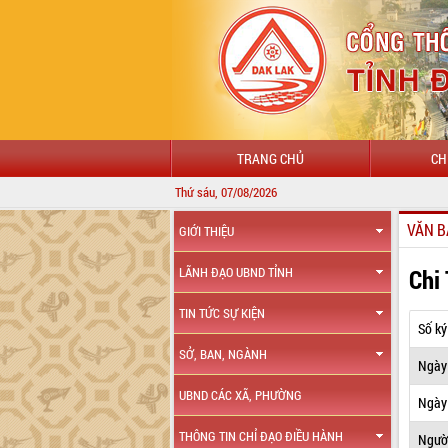
TRANG CHỦ
CH
Thứ sáu, 07/08/2026
VĂN B
GIỚI THIỆU
Chi
LÃNH ĐẠO UBND TỈNH
TIN TỨC SỰ KIỆN
Số ký
SỞ, BAN, NGÀNH
Ngày
UBND CÁC XÃ, PHƯỜNG
Ngày 
THÔNG TIN CHỈ ĐẠO ĐIỀU HÀNH
Ngườ