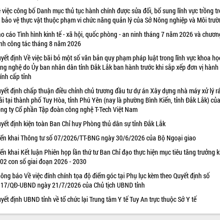
 việc công bố Danh mục thủ tục hành chính được sửa đổi, bổ sung lĩnh vực trồng tr
 bảo vệ thực vật thuộc phạm vi chức năng quản lý của Sở Nông nghiệp và Môi trư
o cáo Tình hình kinh tế - xã hội, quốc phòng - an ninh tháng 7 năm 2026 và chươn
ình công tác tháng 8 năm 2026
yết định Về việc bãi bỏ một số văn bản quy phạm pháp luật trong lĩnh vực khoa họ
ng nghệ do Ủy ban nhân dân tỉnh Đắk Lắk ban hành trước khi sắp xếp đơn vị hành
ính cấp tỉnh
yết định chấp thuận điều chỉnh chủ trương đầu tư dự án Xây dựng nhà máy xử lý r
ải tại thành phố Tuy Hòa, tỉnh Phú Yên (nay là phường Bình Kiến, tỉnh Đắk Lắk) củ
ng ty Cổ phần Tập đoàn công nghệ T-Tech Việt Nam
yết định kiện toàn Ban Chỉ huy Phòng thủ dân sự tỉnh Đắk Lắk
iển khai Thông tư số 07/2026/TT-BNG ngày 30/6/2026 của Bộ Ngoại giao
iển khai Kết luận Phiên họp lần thứ tư Ban Chỉ đạo thực hiện mục tiêu tăng trưởng k
 02 con số giai đoạn 2026 - 2030
ông báo Về việc đính chính tọa độ điểm góc tại Phụ lục kèm theo Quyết định số
17/QĐ-UBND ngày 21/7/2026 của Chủ tịch UBND tỉnh
yết định UBND tỉnh về tổ chức lại Trung tâm Y tế Tuy An trực thuộc Sở Y tế