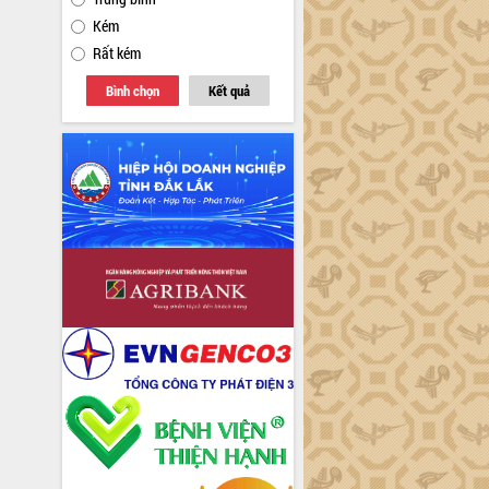
Kém
Rất kém
Bình chọn
Kết quả