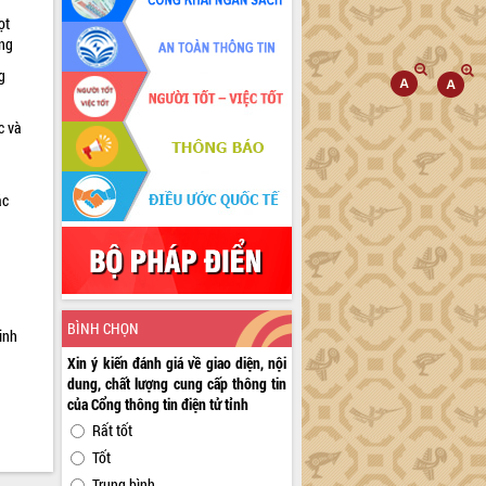
ọt
ờng
g
c và
ác
a
BÌNH CHỌN
inh
Xin ý kiến đánh giá về giao diện, nội
dung, chất lượng cung cấp thông tin
của Cổng thông tin điện tử tỉnh
Rất tốt
Tốt
Trung bình