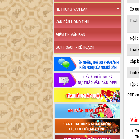
Cơ q
HỆ THỐNG VĂN BẢN
Trích
VĂN BẢN HĐND TỈNH
ĐIỂM TIN VĂN BẢN
Nội 
QUY HOẠCH - KẾ HOẠCH
Loại 
Cấp 
Lĩnh 
Tệp đ
PDF ca
Văn
Tr
Th