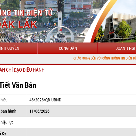
ÍNH QUYỀN
CÔNG DÂN
DOANH NGH
CHÀO MỪNG ĐẾN VỚI CỔNG THÔNG TIN ĐIỆN TỬ TỈNH ĐẮK LẮ
ẢN CHỈ ĐẠO ĐIỀU HÀNH
 Tiết Văn Bản
 hiệu
46/2026/QĐ-UBND
 ban hành
11/06/2026
hiệu lực
i Ký