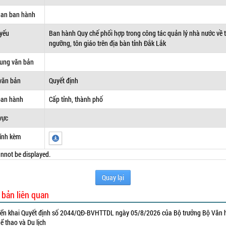
uan ban hành
 yếu
Ban hành Quy chế phối hợp trong công tác quản lý nhà nước về t
ngưỡng, tôn giáo trên địa bàn tỉnh Đắk Lắk
dung văn bản
văn bản
Quyết định
ban hành
Cấp tỉnh, thành phố
vực
ính kèm
nnot be displayed.
Quay lại
 bản liên quan
iển khai Quyết định số 2044/QĐ-BVHTTDL ngày 05/8/2026 của Bộ trưởng Bộ Văn 
ể thao và Du lịch