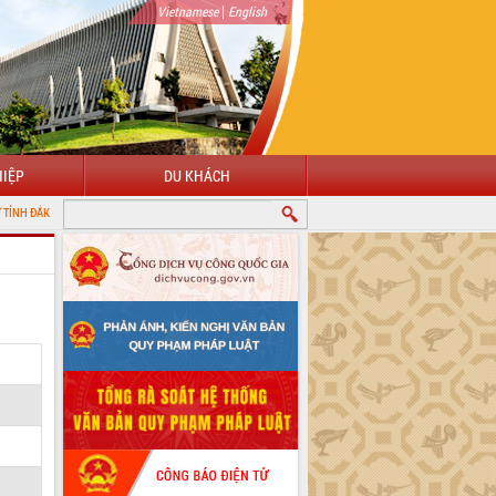
|
Vietnamese
English
IỆP
DU KHÁCH
K