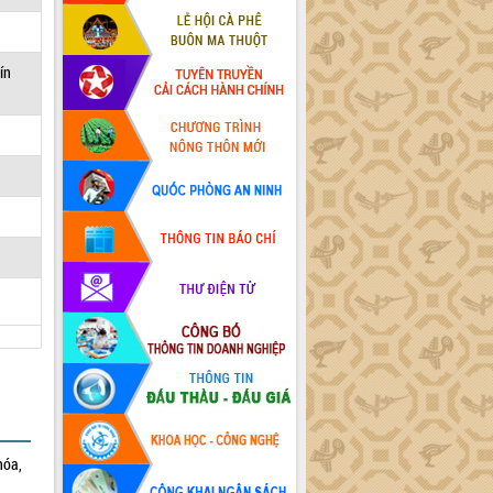
ín
hóa,