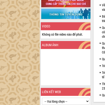
Về
và
Bá
tr
VIDEO
Qu
cô
Không có file video nào để phát.
ch
Qu
ALBUM ẢNH
th
Cô
Qu
Tr
Tr
tế
Th
23
LIÊN KẾT WEB
Qu