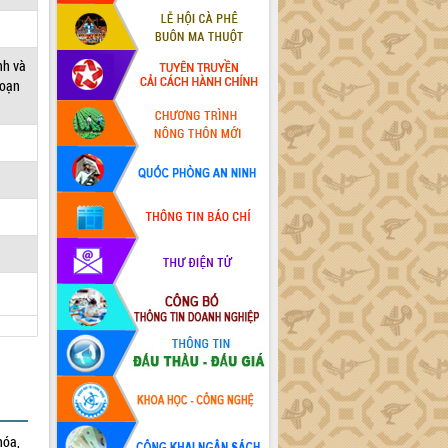
nh và
đoạn
hóa,