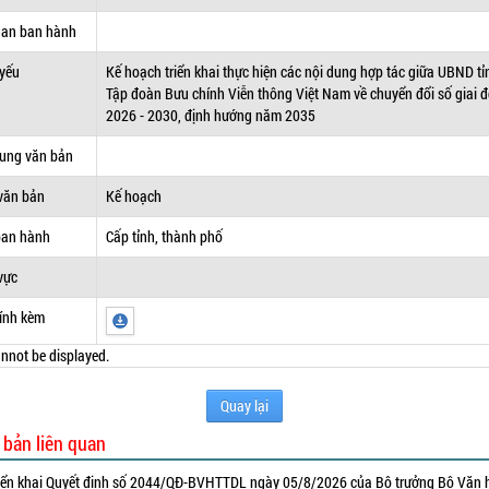
uan ban hành
 yếu
Kế hoạch triển khai thực hiện các nội dung hợp tác giữa UBND tỉ
Tập đoàn Bưu chính Viễn thông Việt Nam về chuyển đổi số giai 
2026 - 2030, định hướng năm 2035
dung văn bản
văn bản
Kế hoạch
ban hành
Cấp tỉnh, thành phố
vực
ính kèm
nnot be displayed.
Quay lại
 bản liên quan
iển khai Quyết định số 2044/QĐ-BVHTTDL ngày 05/8/2026 của Bộ trưởng Bộ Văn 