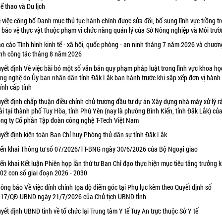
ể thao và Du lịch
 việc công bố Danh mục thủ tục hành chính được sửa đổi, bổ sung lĩnh vực trồng tr
 bảo vệ thực vật thuộc phạm vi chức năng quản lý của Sở Nông nghiệp và Môi trư
o cáo Tình hình kinh tế - xã hội, quốc phòng - an ninh tháng 7 năm 2026 và chươn
ình công tác tháng 8 năm 2026
yết định Về việc bãi bỏ một số văn bản quy phạm pháp luật trong lĩnh vực khoa họ
ng nghệ do Ủy ban nhân dân tỉnh Đắk Lắk ban hành trước khi sắp xếp đơn vị hành
ính cấp tỉnh
yết định chấp thuận điều chỉnh chủ trương đầu tư dự án Xây dựng nhà máy xử lý r
ải tại thành phố Tuy Hòa, tỉnh Phú Yên (nay là phường Bình Kiến, tỉnh Đắk Lắk) củ
ng ty Cổ phần Tập đoàn công nghệ T-Tech Việt Nam
yết định kiện toàn Ban Chỉ huy Phòng thủ dân sự tỉnh Đắk Lắk
iển khai Thông tư số 07/2026/TT-BNG ngày 30/6/2026 của Bộ Ngoại giao
iển khai Kết luận Phiên họp lần thứ tư Ban Chỉ đạo thực hiện mục tiêu tăng trưởng k
 02 con số giai đoạn 2026 - 2030
ông báo Về việc đính chính tọa độ điểm góc tại Phụ lục kèm theo Quyết định số
17/QĐ-UBND ngày 21/7/2026 của Chủ tịch UBND tỉnh
yết định UBND tỉnh về tổ chức lại Trung tâm Y tế Tuy An trực thuộc Sở Y tế