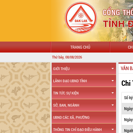
TRANG CHỦ
CH
Thứ bảy, 08/08/2026
VĂN B
GIỚI THIỆU
Chi
LÃNH ĐẠO UBND TỈNH
TIN TỨC SỰ KIỆN
Số ký
SỞ, BAN, NGÀNH
Ngày
UBND CÁC XÃ, PHƯỜNG
Ngày 
THÔNG TIN CHỈ ĐẠO ĐIỀU HÀNH
Ngườ