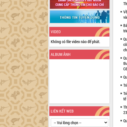
Th
Về
và
Bá
tr
VIDEO
Qu
Không có file video nào để phát.
cô
ch
ALBUM ẢNH
Qu
th
Cô
Qu
Tr
Tr
tế
Th
LIÊN KẾT WEB
23
Qu