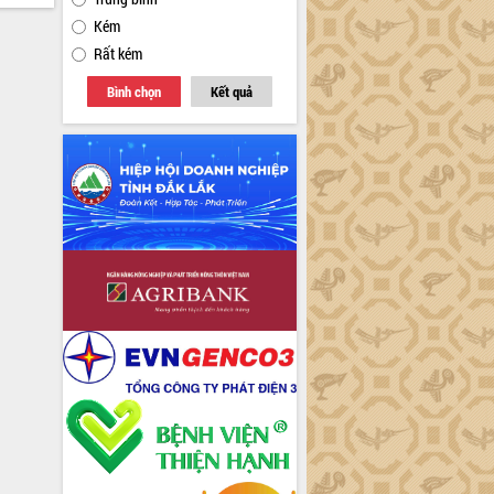
Kém
Rất kém
Bình chọn
Kết quả