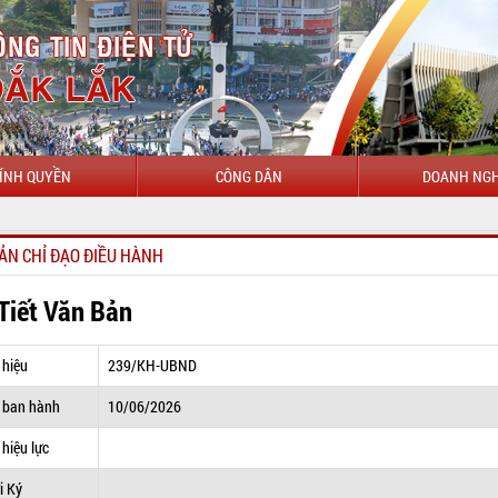
ÍNH QUYỀN
CÔNG DÂN
DOANH NGH
CHÀO
ẢN CHỈ ĐẠO ĐIỀU HÀNH
 Tiết Văn Bản
 hiệu
239/KH-UBND
 ban hành
10/06/2026
hiệu lực
i Ký