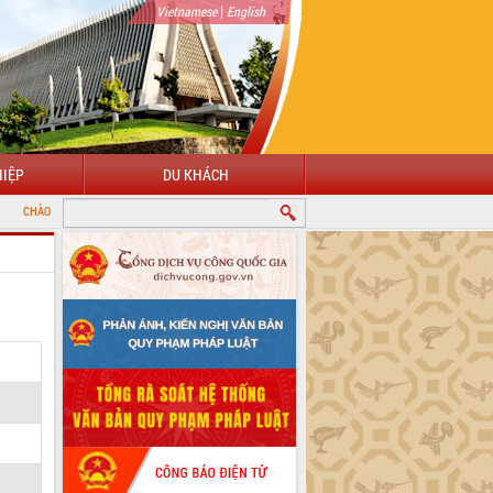
|
Vietnamese
English
IỆP
DU KHÁCH
 MỪNG ĐẾN VỚI CỔNG THÔNG TIN ĐIỆN TỬ TỈNH ĐẮK LẮK