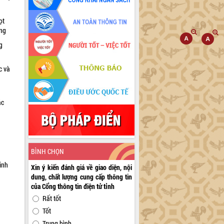
ọt
ờng
g
c và
ác
a
BÌNH CHỌN
inh
Xin ý kiến đánh giá về giao diện, nội
dung, chất lượng cung cấp thông tin
của Cổng thông tin điện tử tỉnh
Rất tốt
Tốt
Trung bình