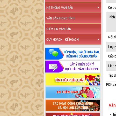
Cơ q
HỆ THỐNG VĂN BẢN
Trích
VĂN BẢN HĐND TỈNH
ĐIỂM TIN VĂN BẢN
Nội 
QUY HOẠCH - KẾ HOẠCH
Loại 
Cấp 
Lĩnh 
Tệp đ
PDF ca
Văn
Tr