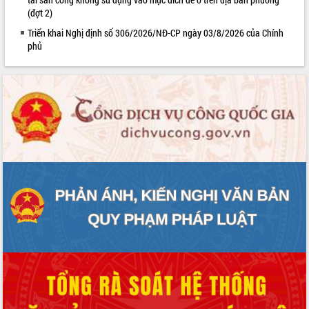
Lễ truy điệu và an táng hài cốt liệt sĩ
(đợt 2)
tại Nghĩa trang Liệt sĩ xã Sơn Hòa
Triển khai Nghị định số 306/2026/NĐ-CP ngày 03/8/2026 của Chính
Bàn giải pháp tháo gỡ khó khăn trong
phủ
xuất khẩu sầu riêng và triển khai quy
định EUDR
Thứ trưởng Bộ Nông nghiệp và Môi
trường Nguyễn Hoàng Hiệp khảo sát
vùng trồng và doanh nghiệp đóng gói
sầu riêng tại Đắk Lắk
Trình diễn nghệ thuật chế biến các
món ăn từ sầu riêng
Đắk Lắk công bố Quy hoạch và xúc
tiến đầu tư tỉnh
Ngành cá ngừ Đắk Lắk chủ động thích
ứng để giữ vững thị trường xuất khẩu
Diễn đàn Kinh tế tư nhân Việt Nam đột
phá cơ chế - Hợp tác công tư
Đề án 06 tạo bước ngoặt đột phá trong
cải cách hành chính tỉnh Đắk Lắk
Kết nối tour, đẩy mạnh chuyển đổi số