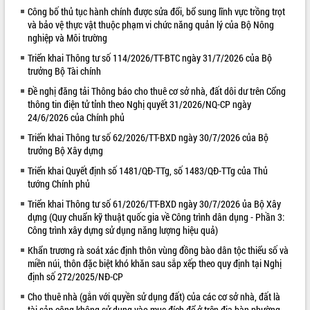
Công bố thủ tục hành chính được sửa đổi, bổ sung lĩnh vực trồng trọt
VIDEO
và bảo vệ thực vật thuộc phạm vi chức năng quản lý của Bộ Nông
nghiệp và Môi trường
Loading the player...
Triển khai Thông tư số 114/2026/TT-BTC ngày 31/7/2026 của Bộ
Lễ truy tặng danh hiệu “Bà Mẹ Việt
trưởng Bộ Tài chính
Nam Anh hùng” và trao Huân chương
Đề nghị đăng tải Thông báo cho thuê cơ sở nhà, đất dôi dư trên Cổng
Lao động
thông tin điện tử tỉnh theo Nghị quyết 31/2026/NQ-CP ngày
UBND tỉnh Đắk Lắk triển khai nhiệm
24/6/2026 của Chính phủ
vụ 6 tháng cuối năm 2026
Triển khai Thông tư số 62/2026/TT-BXD ngày 30/7/2026 của Bộ
Kỳ họp thứ Hai, Hội đồng nhân dân
trưởng Bộ Xây dựng
tỉnh khóa XI quyết nghị nhiều nội dung
quan trọng
Triển khai Quyết định số 1481/QĐ-TTg, số 1483/QĐ-TTg của Thủ
ALBUM ẢNH
tướng Chính phủ
Bí thư Tỉnh ủy Lương Nguyễn Minh
Triết thăm, tặng quà người có công với
Triển khai Thông tư số 61/2026/TT-BXD ngày 30/7/2026 ủa Bộ Xây
cách mạng
dựng (Quy chuẩn kỹ thuật quốc gia về Công trình dân dụng - Phần 3:
Công trình xây dựng sử dụng năng lượng hiệu quả)
Rà soát, hoàn thiện hệ thống thiết chế
văn hóa, thể thao đáp ứng yêu cầu
Khẩn trương rà soát xác định thôn vùng đồng bào dân tộc thiểu số và
phát triển mới
miền núi, thôn đặc biệt khó khăn sau sắp xếp theo quy định tại Nghị
định số 272/2025/NĐ-CP
Thường trực HĐND tỉnh Đắk Lắk gặp
mặt Đoàn chuyên gia y tế TP. Hồ Chí
Cho thuê nhà (gắn với quyền sử dụng đất) của các cơ sở nhà, đất là
Minh
LIÊN KẾT WEB
tài sản công không sử dụng vào mục đích để ở trên địa bàn phường