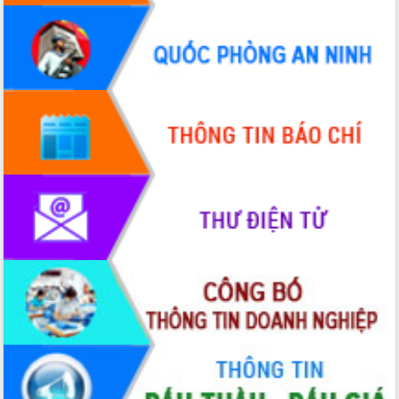
doanh nghiệp nhà nước
Hội nghị triển khai kết nối mạng
truyền số liệu chuyên dùng phục vụ cơ
quan Đảng, Nhà nước
Lễ phát động chuỗi hoạt động chung
tay làm sạch môi trường
Xã Ea Kar bước chuyển mình trong
công tác cải cách hành chính mô hình
mới
UBND tỉnh họp báo định kỳ tháng 4
năm 2026
Hội thảo khoa học “Giải pháp thúc đẩy
phát triển nền kinh tế xanh tại tỉnh
Đắk Lắk”
Tăng cường giám sát, đôn đốc thực
hiện nhiệm vụ quản lý tài sản công
hàng tuần
Tháo gỡ những vướng mắc, đẩy mạnh
công tác cải cách thủ tục hành chính
tại Trung tâm Phục vụ hành chính
công tỉnh