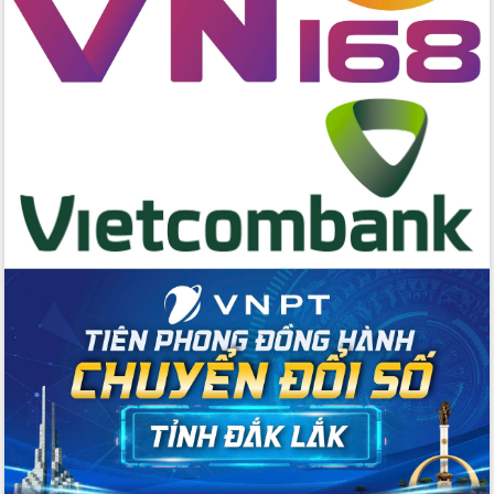
Huy giữ chức Bí thư Đảng ủy Ủy Ban
Nhân dân tỉnh
Bệnh án điện tử thúc đẩy chuyển đổi
số y tế tại Đắk Lắk
Chuyển đổi số thư viện: Mở rộng
không gian tri thức trong thời đại số
Đánh giá, rút kinh nghiệm công tác tổ
chức diễn tập trước ngày bầu cử
Chương trình “Gặp gỡ hữu nghị –
Friendship Meeting New Year 2026”
Bầu cử Quốc hội và HĐND: Cử tri Đắk
Lắk gửi gắm niềm tin, kỳ vọng vào lá
phiếu
Đắk Lắk sẵn sàng các điều kiện cho
Ngày hội bầu cử đại biểu Quốc hội
khóa XVI và HĐND các cấp nhiệm kỳ
2026-2031
Đảm bảo cuộc bầu cử đại biểu Quốc
hội và đại biểu HĐND các cấp diễn ra
an toàn, hiệu quả, đúng quy định