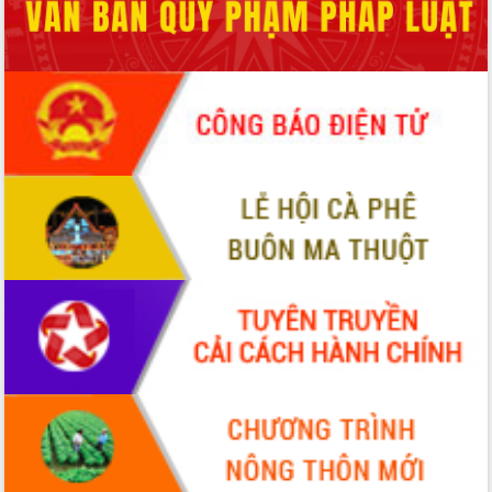
để phát triển du lịch Đắk Lắk
Khởi động Dự án Đầu tư xây dựng hạ
tầng kỹ thuật Cụm công nghiệp Tân
Tiến
Gặp mặt các cơ quan báo chí nhân Kỷ
niệm 101 năm Ngày Báo chí Cách
mạng Việt Nam
Đắk Lắk sơ kết 4 năm triển khai thực
hiện Đề án 06 của Chính phủ
Họp báo thông tin về Hội nghị Công bố
Quy hoạch và Xúc tiến đầu tư tỉnh Đắk
Lắk
Khơi thông điểm nghẽn, đẩy nhanh
giải ngân vốn khắc phục thiên tai
HĐND tỉnh thông qua điều chỉnh Quy
hoạch tỉnh thời kỳ 2021-2030
Hội thảo góp ý hồ sơ điều chỉnh quy
hoạch tỉnh Đắk Lắk thời kỳ 2021-2030,
tầm nhìn đến năm 2050
Nâng cao hiệu quả hoạt động của các