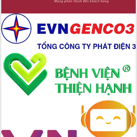
Ứng dụng sinh trắc học - Bước tiến
trong hành trình chuyển đổi số tại Đắk
Lắk
Đắk Lắk nâng cao hiệu quả công tác
Đảng từ Sổ tay đảng viên điện tử
Đắk Lắk đẩy mạnh nuôi biển công
nghệ, hướng tới phát triển thủy sản
bền vững
Tập huấn nâng cao năng lực triển khai
chuyển đổi số cho cán bộ, công chức
cấp xã
Đắk Lắk phát động hưởng ứng Ngày
Quyền của người tiêu dùng Việt Nam
2026
Đẩy mạnh cải cách hành chính, quyết
tâm đạt được mục tiêu tăng trưởng
hai con số trong năm 2026
Tổ chức trang trọng Lễ hội Đền thờ
Lương Văn Chánh năm 2026
Phó Bí thư Tỉnh ủy Đắk Lắk Đỗ Hữu