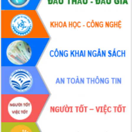
Đắk Lắk: Tôn vinh 46 giải pháp tại Hội
thi Sáng tạo Kỹ thuật 2024 - 2025
Đắk Lắk rà soát, điều chỉnh Đề án 190
về phát triển nuôi trồng thủy sản
Phó Chủ tịch UBND tỉnh Đắk Lắk
Trương Công Thái kiểm tra thực địa
Dự án cao tốc Khánh Hòa - Buôn Ma
Thuột
Định vị cà phê Việt Nam như một “di
sản sống” trong dòng chảy toàn cầu
Xây dựng nông thôn mới: Nâng cao đời
sống người dân từ những mô hình thiết
thực
Quyết liệt tháo gỡ vướng mắc, đẩy
nhanh tiến độ các dự án trọng điểm
trong Khu kinh tế Nam Phú Yên
Hòn Yến phát triển du lịch gắn với bảo
tồn biển
Lấy ý kiến điều chỉnh Quy hoạch tỉnh
Đắk Lắk thời kỳ 2021-2030, tầm nhìn