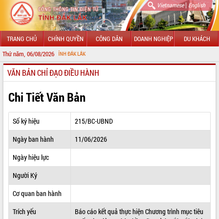
|
Vietnamese
English
TRANG CHỦ
CHÍNH QUYỀN
CÔNG DÂN
DOANH NGHIỆP
DU KHÁCH
Thứ năm, 06/08/2026
CH
VĂN BẢN CHỈ ĐẠO ĐIỀU HÀNH
GIỚI THIỆU
LÃNH ĐẠO UBND TỈNH
Chi Tiết Văn Bản
TIN TỨC SỰ KIỆN
Số ký hiệu
215/BC-UBND
SỞ, BAN, NGÀNH
Ngày ban hành
11/06/2026
UBND CÁC XÃ, PHƯỜNG
Ngày hiệu lực
THÔNG TIN CHỈ ĐẠO ĐIỀU HÀNH
Người Ký
HỆ THỐNG VĂN BẢN
Cơ quan ban hành
Trích yếu
Báo cáo kết quả thực hiện Chương trình mục tiêu
VĂN BẢN HĐND TỈNH