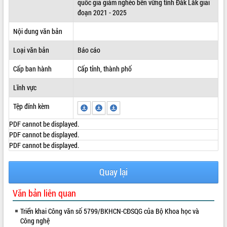
quốc gia giảm nghèo bền vững tỉnh Đắk Lắk giai
đoạn 2021 - 2025
ĐIỂM TIN VĂN BẢN
Nội dung văn bản
QUY HOẠCH - KẾ HOẠCH
Loại văn bản
Báo cáo
Cấp ban hành
Cấp tỉnh, thành phố
Lĩnh vực
Tệp đính kèm
PDF cannot be displayed.
PDF cannot be displayed.
PDF cannot be displayed.
Quay lại
Văn bản liên quan
Triển khai Công văn số 5799/BKHCN-CĐSQG của Bộ Khoa học và
Công nghệ