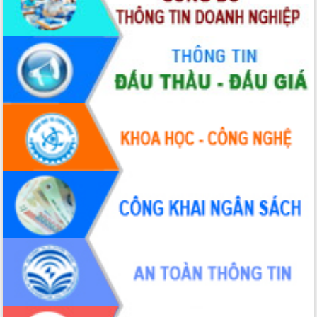
hiện nhiệm vụ quản lý tài sản công
hàng tuần
Tháo gỡ những vướng mắc, đẩy mạnh
công tác cải cách thủ tục hành chính
tại Trung tâm Phục vụ hành chính
công tỉnh
Đắk Lắk: Tôn vinh 46 giải pháp tại Hội
thi Sáng tạo Kỹ thuật 2024 - 2025
Đắk Lắk rà soát, điều chỉnh Đề án 190
về phát triển nuôi trồng thủy sản
Phó Chủ tịch UBND tỉnh Đắk Lắk
Trương Công Thái kiểm tra thực địa
Dự án cao tốc Khánh Hòa - Buôn Ma
Thuột
Định vị cà phê Việt Nam như một “di
sản sống” trong dòng chảy toàn cầu
Xây dựng nông thôn mới: Nâng cao đời
sống người dân từ những mô hình thiết
thực
Quyết liệt tháo gỡ vướng mắc, đẩy