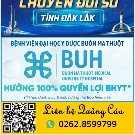
Ngày hội bầu cử đại biểu Quốc hội
khóa XVI và HĐND các cấp nhiệm kỳ
2026-2031
Đảm bảo cuộc bầu cử đại biểu Quốc
hội và đại biểu HĐND các cấp diễn ra
an toàn, hiệu quả, đúng quy định
Thủ tướng Chính phủ Phạm Minh Chính
kiểm tra, chỉ đạo hoàn thành các dự
án cao tốc và thăm khu tái định cư tại
Đắk Lắk
Sôi nổi Hội đua ngựa truyền thống Gò
Thì Thùng mừng Xuân Bính Ngọ 2026
Lãnh đạo tỉnh dâng hương tưởng niệm
tại Đập Đồng Cam đầu Xuân Bính Ngọ
Ngành nông nghiệp phấn đấu tăng
trưởng đạt 5,86% trong năm 2026
UBND tỉnh Đắk Lắk triển khai công tác
quốc phòng, quân sự địa phương năm
2026
Đắk Lắk tập trung toàn lực khắc phục
tồn tại IUU, sẵn sàng làm việc với