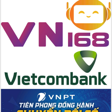
Đẩy mạnh cải cách hành chính, quyết
tâm đạt được mục tiêu tăng trưởng
hai con số trong năm 2026
Tổ chức trang trọng Lễ hội Đền thờ
Lương Văn Chánh năm 2026
Phó Bí thư Tỉnh ủy Đắk Lắk Đỗ Hữu
Huy giữ chức Bí thư Đảng ủy Ủy Ban
Nhân dân tỉnh
Bệnh án điện tử thúc đẩy chuyển đổi
số y tế tại Đắk Lắk
Chuyển đổi số thư viện: Mở rộng
không gian tri thức trong thời đại số
Đánh giá, rút kinh nghiệm công tác tổ
chức diễn tập trước ngày bầu cử
Chương trình “Gặp gỡ hữu nghị –
Friendship Meeting New Year 2026”
Bầu cử Quốc hội và HĐND: Cử tri Đắk
Lắk gửi gắm niềm tin, kỳ vọng vào lá
phiếu
Đắk Lắk sẵn sàng các điều kiện cho