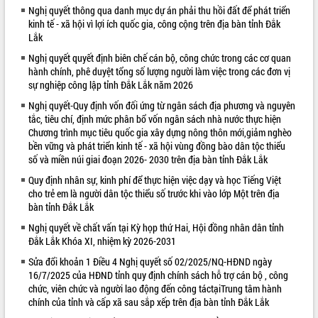
Nghị quyết thông qua danh mục dự án phải thu hồi đất để phát triển
VIDEO
kinh tế - xã hội vì lợi ích quốc gia, công cộng trên địa bàn tỉnh Đắk
Lắk
Loading the player...
Nghị quyết quyết định biên chế cán bộ, công chức trong các cơ quan
Trailer Lễ hội Sầu riêng Đắk Lắk năm
hành chính, phê duyệt tổng số lượng người làm việc trong các đơn vị
2026
sự nghiệp công lập tỉnh Đắk Lắk năm 2026
Khám bệnh, cấp phát thuốc miễn phí
Nghị quyết-Quy định vốn đối ứng từ ngân sách địa phương và nguyên
và tặng quà người dân xã Cư Pui
tắc, tiêu chí, định mức phân bổ vốn ngân sách nhà nước thực hiện
Hội nghị UBND tỉnh Đắk Lắk thường kỳ
Chương trình mục tiêu quốc gia xây dựng nông thôn mới,giảm nghèo
bền vững và phát triển kinh tế - xã hội vùng đồng bào dân tộc thiểu
tháng 7/2026
số và miền núi giai đoạn 2026- 2030 trên địa bàn tỉnh Đắk Lắk
Lễ truy tặng danh hiệu “Bà Mẹ Việt
ALBUM ẢNH
Nam Anh hùng” và trao Huân chương
Quy định nhân sự, kinh phí để thực hiện việc dạy và học Tiếng Việt
Lao động
cho trẻ em là người dân tộc thiểu số trước khi vào lớp Một trên địa
bàn tỉnh Đắk Lắk
UBND tỉnh Đắk Lắk triển khai nhiệm
vụ 6 tháng cuối năm 2026
Nghị quyết về chất vấn tại Kỳ họp thứ Hai, Hội đồng nhân dân tỉnh
Đắk Lắk Khóa XI, nhiệm kỳ 2026-2031
Kỳ họp thứ Hai, Hội đồng nhân dân
tỉnh khóa XI quyết nghị nhiều nội dung
Sửa đổi khoản 1 Điều 4 Nghị quyết số 02/2025/NQ-HĐND ngày
quan trọng
16/7/2025 của HĐND tỉnh quy định chính sách hỗ trợ cán bộ , công
Bí thư Tỉnh ủy Lương Nguyễn Minh
chức, viên chức và người lao động đến công táctạiTrung tâm hành
chính của tỉnh và cấp xã sau sắp xếp trên địa bàn tỉnh Đắk Lắk
Triết thăm, tặng quà người có công với
cách mạng
LIÊN KẾT WEB