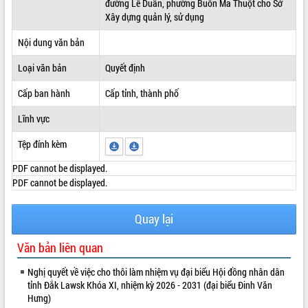
đường Lê Duẩn, phường Buôn Ma Thuột cho Sở
Xây dựng quản lý, sử dụng
ĐIỂM TIN VĂN BẢN
Nội dung văn bản
QUY HOẠCH - KẾ HOẠCH
Loại văn bản
Quyết định
Cấp ban hành
Cấp tỉnh, thành phố
Lĩnh vực
Tệp đính kèm
PDF cannot be displayed.
PDF cannot be displayed.
Quay lại
Văn bản liên quan
Nghị quyết về việc cho thôi làm nhiệm vụ đại biểu Hội đồng nhân dân
tỉnh Đắk Lawsk Khóa XI, nhiệm kỳ 2026 - 2031 (đại biểu Đinh Văn
Hưng)