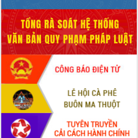
ứng để giữ vững thị trường xuất khẩu
Diễn đàn Kinh tế tư nhân Việt Nam đột
phá cơ chế - Hợp tác công tư
Đề án 06 tạo bước ngoặt đột phá trong
cải cách hành chính tỉnh Đắk Lắk
Kết nối tour, đẩy mạnh chuyển đổi số
để phát triển du lịch Đắk Lắk
Khởi động Dự án Đầu tư xây dựng hạ
tầng kỹ thuật Cụm công nghiệp Tân
Tiến
Gặp mặt các cơ quan báo chí nhân Kỷ
niệm 101 năm Ngày Báo chí Cách
mạng Việt Nam
Đắk Lắk sơ kết 4 năm triển khai thực
hiện Đề án 06 của Chính phủ
Họp báo thông tin về Hội nghị Công bố
Quy hoạch và Xúc tiến đầu tư tỉnh Đắk
Lắk
Khơi thông điểm nghẽn, đẩy nhanh
giải ngân vốn khắc phục thiên tai