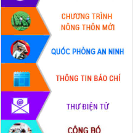
HĐND tỉnh thông qua điều chỉnh Quy
hoạch tỉnh thời kỳ 2021-2030
Hội thảo góp ý hồ sơ điều chỉnh quy
hoạch tỉnh Đắk Lắk thời kỳ 2021-2030,
tầm nhìn đến năm 2050
Nâng cao hiệu quả hoạt động của các
doanh nghiệp nhà nước
Hội nghị triển khai kết nối mạng
truyền số liệu chuyên dùng phục vụ cơ
quan Đảng, Nhà nước
Lễ phát động chuỗi hoạt động chung
tay làm sạch môi trường
Xã Ea Kar bước chuyển mình trong
công tác cải cách hành chính mô hình
mới
UBND tỉnh họp báo định kỳ tháng 4
năm 2026
Hội thảo khoa học “Giải pháp thúc đẩy
phát triển nền kinh tế xanh tại tỉnh
Đắk Lắk”
Tăng cường giám sát, đôn đốc thực