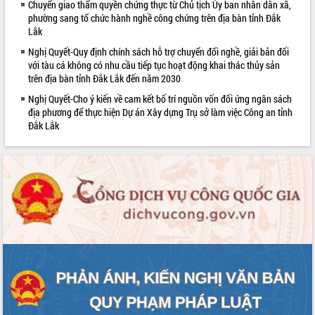
Chuyển giao thẩm quyền chứng thực từ Chủ tịch Ủy ban nhân dân xã,
Rà soát, hoàn thiện hệ thống thiết chế
phường sang tổ chức hành nghề công chứng trên địa bàn tỉnh Đắk
văn hóa, thể thao đáp ứng yêu cầu
Lắk
phát triển mới
Nghị Quyết-Quy định chính sách hỗ trợ chuyển đổi nghề, giải bản đối
Thường trực HĐND tỉnh Đắk Lắk gặp
với tàu cá không có nhu cầu tiếp tục hoạt động khai thác thủy sản
mặt Đoàn chuyên gia y tế TP. Hồ Chí
trên địa bàn tỉnh Đắk Lắk đến năm 2030
Minh
Nghị Quyết-Cho ý kiến về cam kết bố trí nguồn vốn đối ứng ngân sách
Lễ truy điệu và an táng hài cốt liệt sĩ
địa phương để thực hiện Dự án Xây dựng Trụ sở làm việc Công an tỉnh
tại Nghĩa trang Liệt sĩ xã Sơn Hòa
Đắk Lắk
Bàn giải pháp tháo gỡ khó khăn trong
xuất khẩu sầu riêng và triển khai quy
định EUDR
Thứ trưởng Bộ Nông nghiệp và Môi
trường Nguyễn Hoàng Hiệp khảo sát
vùng trồng và doanh nghiệp đóng gói
sầu riêng tại Đắk Lắk
Trình diễn nghệ thuật chế biến các
món ăn từ sầu riêng
Đắk Lắk công bố Quy hoạch và xúc
tiến đầu tư tỉnh
Ngành cá ngừ Đắk Lắk chủ động thích