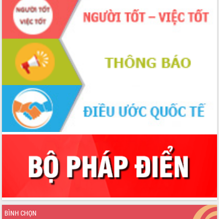
nhanh tiến độ các dự án trọng điểm
trong Khu kinh tế Nam Phú Yên
Hòn Yến phát triển du lịch gắn với bảo
tồn biển
Lấy ý kiến điều chỉnh Quy hoạch tỉnh
Đắk Lắk thời kỳ 2021-2030, tầm nhìn
đến năm 2050
Phát động chiến dịch 30 ngày đêm
giải phóng mặt bằng Tuyến đường bộ
ven biển
Đắk Lắk nỗ lực thúc đẩy tăng trưởng
kinh tế từ 10% trở lên trong Quý
II/2026
Đắk Lắk ký kết thỏa thuận hợp tác về
chuyển đổi số giai đoạn 2026 – 2030
với Tập đoàn Bưu chính Viễn thông
Việt Nam
Thứ trưởng Bộ Y tế làm việc với tỉnh
Đắk Lắk về phát triển nhân lực y tế
cho trạm y tế cấp xã
BÌNH CHỌN
Du lịch Đắk Lắk nâng tầm trải nghiệm