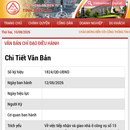
|
Vietnamese
English
TRANG CHỦ
CHÍNH QUYỀN
CÔNG DÂN
DOANH NGHIỆP
DU KHÁCH
Thứ hai, 10/08/2026
CHÀO MỪNG ĐẾN VỚI CỔNG THÔNG TIN ĐIỆN TỬ TỈNH 
VĂN BẢN CHỈ ĐẠO ĐIỀU HÀNH
GIỚI THIỆU
LÃNH ĐẠO UBND TỈNH
Chi Tiết Văn Bản
TIN TỨC SỰ KIỆN
Số ký hiệu
1824/QĐ-UBND
SỞ, BAN, NGÀNH
Ngày ban hành
12/06/2026
UBND CÁC XÃ, PHƯỜNG
Ngày hiệu lực
THÔNG TIN CHỈ ĐẠO ĐIỀU HÀNH
Người Ký
HỆ THỐNG VĂN BẢN
Cơ quan ban hành
Trích yếu
Về việc tiếp nhận và giao nhà ở công vụ số 15
VĂN BẢN HĐND TỈNH