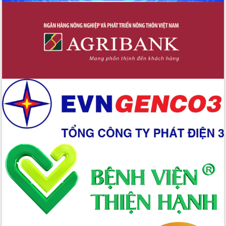
đấu có 77% xã đạt chuẩn nông thôn
mới
Chuyển đổi số 'mở đường' cho nông
nghiệp Đắk Lắk tăng trưởng bứt phá
Triển khai đồng bộ đo đạc, lập hồ sơ
địa chính, hoàn thiện cơ sở dữ liệu đất
đai
Ứng dụng sinh trắc học - Bước tiến
trong hành trình chuyển đổi số tại Đắk
Lắk
Đắk Lắk nâng cao hiệu quả công tác
Đảng từ Sổ tay đảng viên điện tử
Đắk Lắk đẩy mạnh nuôi biển công
nghệ, hướng tới phát triển thủy sản
bền vững
Tập huấn nâng cao năng lực triển khai
chuyển đổi số cho cán bộ, công chức
cấp xã
Đắk Lắk phát động hưởng ứng Ngày
Quyền của người tiêu dùng Việt Nam
2026