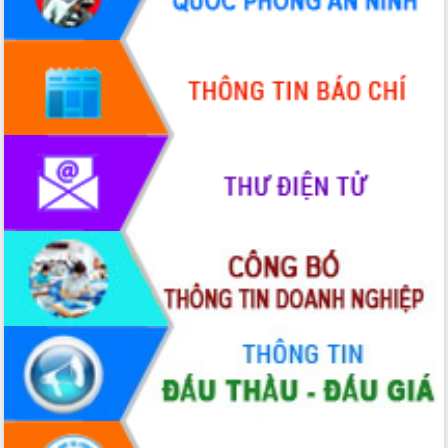
hiện Đề án 06 của Chính phủ
Họp báo thông tin về Hội nghị Công bố
Quy hoạch và Xúc tiến đầu tư tỉnh Đắk
Lắk
Khơi thông điểm nghẽn, đẩy nhanh
giải ngân vốn khắc phục thiên tai
HĐND tỉnh thông qua điều chỉnh Quy
hoạch tỉnh thời kỳ 2021-2030
Hội thảo góp ý hồ sơ điều chỉnh quy
hoạch tỉnh Đắk Lắk thời kỳ 2021-2030,
tầm nhìn đến năm 2050
Nâng cao hiệu quả hoạt động của các
doanh nghiệp nhà nước
Hội nghị triển khai kết nối mạng
truyền số liệu chuyên dùng phục vụ cơ
quan Đảng, Nhà nước
Lễ phát động chuỗi hoạt động chung
tay làm sạch môi trường
Xã Ea Kar bước chuyển mình trong
công tác cải cách hành chính mô hình
mới