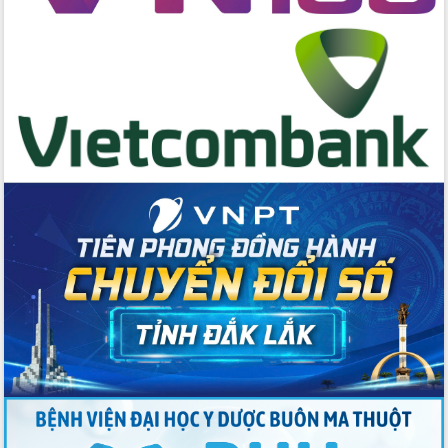
Tập huấn nâng cao năng lực triển khai
chuyển đổi số cho cán bộ, công chức
cấp xã
Đắk Lắk phát động hưởng ứng Ngày
Quyền của người tiêu dùng Việt Nam
2026
Đẩy mạnh cải cách hành chính, quyết
tâm đạt được mục tiêu tăng trưởng
hai con số trong năm 2026
Tổ chức trang trọng Lễ hội Đền thờ
Lương Văn Chánh năm 2026
Phó Bí thư Tỉnh ủy Đắk Lắk Đỗ Hữu
Huy giữ chức Bí thư Đảng ủy Ủy Ban
Nhân dân tỉnh
Bệnh án điện tử thúc đẩy chuyển đổi
số y tế tại Đắk Lắk
Chuyển đổi số thư viện: Mở rộng
không gian tri thức trong thời đại số
Đánh giá, rút kinh nghiệm công tác tổ
chức diễn tập trước ngày bầu cử