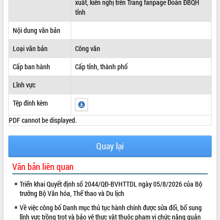
xuất, kiến nghị trên Trang fanpage Đoàn ĐBQH
tỉnh
ĐIỂM TIN VĂN BẢN
Nội dung văn bản
QUY HOẠCH - KẾ HOẠCH
Loại văn bản
Công văn
Cấp ban hành
Cấp tỉnh, thành phố
Lĩnh vực
Tệp đính kèm
PDF cannot be displayed.
Quay lại
Văn bản liên quan
Triển khai Quyết định số 2044/QĐ-BVHTTDL ngày 05/8/2026 của Bộ
trưởng Bộ Văn hóa, Thể thao và Du lịch
Về việc công bố Danh mục thủ tục hành chính được sửa đổi, bổ sung
lĩnh vực trồng trọt và bảo vệ thực vật thuộc phạm vi chức năng quản