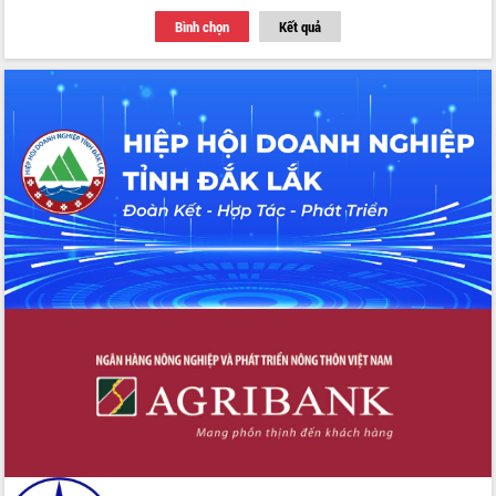
với Tập đoàn Bưu chính Viễn thông
Bình chọn
Kết quả
Việt Nam
Thứ trưởng Bộ Y tế làm việc với tỉnh
Đắk Lắk về phát triển nhân lực y tế
cho trạm y tế cấp xã
Du lịch Đắk Lắk nâng tầm trải nghiệm
du khách thông qua Hệ thống cơ sở dữ
liệu và Bản đồ số
Tập huấn ứng dụng trí tuệ nhân tạo (AI)
trong thương mại điện tử năm 2026
Đoàn đại biểu Quốc hội tỉnh Đắk Lắk
trao đổi thông tin trước Kỳ họp thứ
nhất, Quốc hội khóa XVI
Quyết liệt cải cách hành chính, khơi
thông nguồn lực phát triển
Nâng cao hiệu lực, hiệu quả HĐND
tỉnh thông qua hiện đại hóa hành chính
Xã Ea Phê gắn cải cách hành chính với
chuyển đổi số
Phó Chủ tịch Thường trực UBND tỉnh