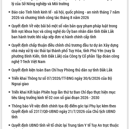
lý của Sở Nông nghiệp và Môi trường
VIDEO
Báo cáo Tình hình kinh tế - xã hội, quốc phòng - an ninh tháng 7 năm
2026 và chương trình công tác tháng 8 năm 2026
Quyết định Về việc bãi bỏ một số văn bản quy phạm pháp luật trong
lĩnh vực khoa học và công nghệ do Ủy ban nhân dân tỉnh Đắk Lắk
ban hành trước khi sắp xếp đơn vị hành chính cấp tỉnh
Quyết định chấp thuận điều chỉnh chủ trương đầu tư dự án Xây dựng
nhà máy xử lý rác thải tại thành phố Tuy Hòa, tỉnh Phú Yên (nay là
phường Bình Kiến, tỉnh Đắk Lắk) của Công ty Cổ phần Tập đoàn công
nghệ T-Tech Việt Nam
Trailer Lễ hội Sầu riêng Đắk Lắk năm
Quyết định kiện toàn Ban Chỉ huy Phòng thủ dân sự tỉnh Đắk Lắk
2026
Khám bệnh, cấp phát thuốc miễn phí
Triển khai Thông tư số 07/2026/TT-BNG ngày 30/6/2026 của Bộ
Ngoại giao
và tặng quà người dân xã Cư Pui
Hội nghị UBND tỉnh Đắk Lắk thường kỳ
Triển khai Kết luận Phiên họp lần thứ tư Ban Chỉ đạo thực hiện mục
tháng 7/2026
tiêu tăng trưởng kinh tế 02 con số giai đoạn 2026 - 2030
Lễ truy tặng danh hiệu “Bà Mẹ Việt
Thông báo Về việc đính chính tọa độ điểm góc tại Phụ lục kèm theo
ALBUM ẢNH
Nam Anh hùng” và trao Huân chương
Quyết định số 2317/QĐ-UBND ngày 21/7/2026 của Chủ tịch UBND
Lao động
tỉnh
UBND tỉnh Đắk Lắk triển khai nhiệm
Quyết định UBND tỉnh về tổ chức lại Trung tâm Y tế Tuy An trực thuộc
vụ 6 tháng cuối năm 2026