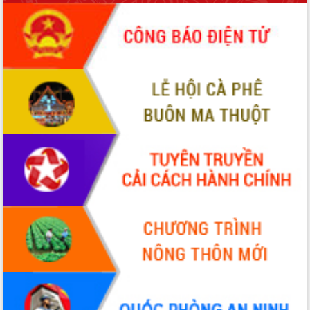
sầu riêng tại Đắk Lắk
Trình diễn nghệ thuật chế biến các
món ăn từ sầu riêng
Đắk Lắk công bố Quy hoạch và xúc
tiến đầu tư tỉnh
Ngành cá ngừ Đắk Lắk chủ động thích
ứng để giữ vững thị trường xuất khẩu
Diễn đàn Kinh tế tư nhân Việt Nam đột
phá cơ chế - Hợp tác công tư
Đề án 06 tạo bước ngoặt đột phá trong
cải cách hành chính tỉnh Đắk Lắk
Kết nối tour, đẩy mạnh chuyển đổi số
để phát triển du lịch Đắk Lắk
Khởi động Dự án Đầu tư xây dựng hạ
tầng kỹ thuật Cụm công nghiệp Tân
Tiến
Gặp mặt các cơ quan báo chí nhân Kỷ
niệm 101 năm Ngày Báo chí Cách
mạng Việt Nam
Đắk Lắk sơ kết 4 năm triển khai thực