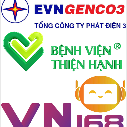
Hồ Thị Nguyên Thảo làm việc tại Trung
tâm Phục vụ hành chính công xã Ea
Phê
Xây dựng nền hành chính số đồng
hành cùng nông dân dân, doanh nghiệp
Giai đoạn 2026-2030, Đắk Lắk phấn
đấu có 77% xã đạt chuẩn nông thôn
mới
Chuyển đổi số 'mở đường' cho nông
nghiệp Đắk Lắk tăng trưởng bứt phá
Triển khai đồng bộ đo đạc, lập hồ sơ
địa chính, hoàn thiện cơ sở dữ liệu đất
đai
Ứng dụng sinh trắc học - Bước tiến
trong hành trình chuyển đổi số tại Đắk
Lắk
Đắk Lắk nâng cao hiệu quả công tác
Đảng từ Sổ tay đảng viên điện tử
Đắk Lắk đẩy mạnh nuôi biển công
nghệ, hướng tới phát triển thủy sản
bền vững