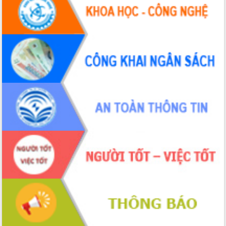
UBND tỉnh họp báo định kỳ tháng 4
năm 2026
Hội thảo khoa học “Giải pháp thúc đẩy
phát triển nền kinh tế xanh tại tỉnh
Đắk Lắk”
Tăng cường giám sát, đôn đốc thực
hiện nhiệm vụ quản lý tài sản công
hàng tuần
Tháo gỡ những vướng mắc, đẩy mạnh
công tác cải cách thủ tục hành chính
tại Trung tâm Phục vụ hành chính
công tỉnh
Đắk Lắk: Tôn vinh 46 giải pháp tại Hội
thi Sáng tạo Kỹ thuật 2024 - 2025
Đắk Lắk rà soát, điều chỉnh Đề án 190
về phát triển nuôi trồng thủy sản
Phó Chủ tịch UBND tỉnh Đắk Lắk
Trương Công Thái kiểm tra thực địa
Dự án cao tốc Khánh Hòa - Buôn Ma
Thuột