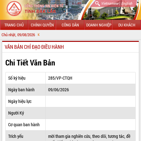
|
Vietnamese
English
TRANG CHỦ
CHÍNH QUYỀN
CÔNG DÂN
DOANH NGHIỆP
DU KHÁCH
Chủ nhật, 09/08/2026
CHÀO MỪNG ĐẾ
VĂN BẢN CHỈ ĐẠO ĐIỀU HÀNH
GIỚI THIỆU
LÃNH ĐẠO UBND TỈNH
Chi Tiết Văn Bản
TIN TỨC SỰ KIỆN
Số ký hiệu
285/VP-CTQH
SỞ, BAN, NGÀNH
Ngày ban hành
09/06/2026
UBND CÁC XÃ, PHƯỜNG
Ngày hiệu lực
THÔNG TIN CHỈ ĐẠO ĐIỀU HÀNH
Người Ký
HỆ THỐNG VĂN BẢN
Cơ quan ban hành
Trích yếu
mời tham gia nghiên cứu, theo dõi, tương tác, đề
VĂN BẢN HĐND TỈNH