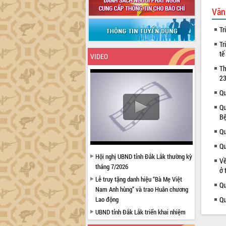
Văn
Tr
Tr
tế
VIDEO
Th
23
Qu
Qu
Bệ
Qu
Qu
Hội nghị UBND tỉnh Đắk Lắk thường kỳ
Về
tháng 7/2026
ở 
Lễ truy tặng danh hiệu “Bà Mẹ Việt
Qu
Nam Anh hùng” và trao Huân chương
Lao động
Qu
UBND tỉnh Đắk Lắk triển khai nhiệm
vụ 6 tháng cuối năm 2026