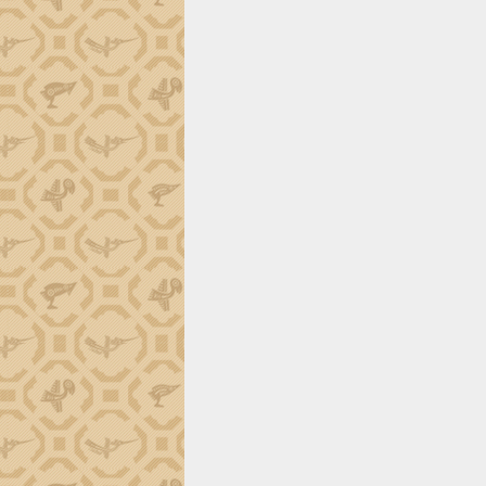
Trình diễn nghệ thuật chế biến các
món ăn từ sầu riêng
Đắk Lắk công bố Quy hoạch và xúc
tiến đầu tư tỉnh
Ngành cá ngừ Đắk Lắk chủ động thích
ứng để giữ vững thị trường xuất khẩu
Diễn đàn Kinh tế tư nhân Việt Nam đột
phá cơ chế - Hợp tác công tư
Đề án 06 tạo bước ngoặt đột phá trong
cải cách hành chính tỉnh Đắk Lắk
Kết nối tour, đẩy mạnh chuyển đổi số
để phát triển du lịch Đắk Lắk
Khởi động Dự án Đầu tư xây dựng hạ
tầng kỹ thuật Cụm công nghiệp Tân
Tiến
Gặp mặt các cơ quan báo chí nhân Kỷ
niệm 101 năm Ngày Báo chí Cách
mạng Việt Nam
Đắk Lắk sơ kết 4 năm triển khai thực
hiện Đề án 06 của Chính phủ