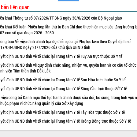
 bản liên quan
iển khai Thông tư số 07/2026/TT-BNG ngày 30/6/2026 của Bộ Ngoại giao
iển khai Kết luận Phiên họp lần thứ tư Ban Chỉ đạo thực hiện mục tiêu tăng trưởng k
 02 con số giai đoạn 2026 - 2030
ông báo Về việc đính chính tọa độ điểm góc tại Phụ lục kèm theo Quyết định số
17/QĐ-UBND ngày 21/7/2026 của Chủ tịch UBND tỉnh
yết định UBND tỉnh về tổ chức lại Trung tâm Y tế Tuy An trực thuộc Sở Y tế
yết định UBND tỉnh về quy định chức năng, nhiệm vụ, quyền hạn và cơ cấu tổ chức
nh viện Tâm thần tỉnh Đắk Lắk
yết định UBND tỉnh về tổ chức lại Trung tâm Y tế Sơn Hòa trực thuộc Sở Y tế
yết định UBND tỉnh về tổ chức lại Trung tâm Y tế Sông Cầu trực thuộc Sở Y tế
 việc công bố Danh mục thủ tục hành chính được sửa đổi, bổ sung, trong lĩnh vực 
thuộc phạm vi chức năng quản lý của Sở Xây dựng
yết định UBND tỉnh về tổ chức lại Trung tâm Y tế Tây Hòa trực thuộc Sở Y tế
yết định UBND tỉnh về tổ chức lại Trung tâm Y tế Krông Bông trực thuộc Sở Y tế