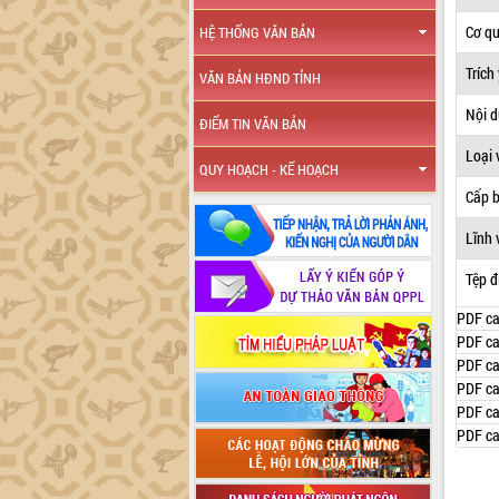
Cơ q
HỆ THỐNG VĂN BẢN
Trích
VĂN BẢN HĐND TỈNH
Nội 
ĐIỂM TIN VĂN BẢN
Loại 
QUY HOẠCH - KẾ HOẠCH
Cấp 
Lĩnh 
Tệp đ
PDF ca
PDF ca
PDF ca
PDF ca
PDF ca
PDF ca