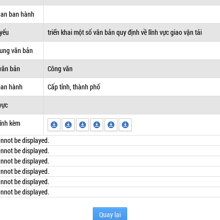
uan ban hành
 yếu
triển khai một số văn bản quy định về lĩnh vực giao vận tải
dung văn bản
văn bản
Công văn
ban hành
Cấp tỉnh, thành phố
vực
ính kèm
nnot be displayed.
nnot be displayed.
nnot be displayed.
nnot be displayed.
nnot be displayed.
nnot be displayed.
Quay lại