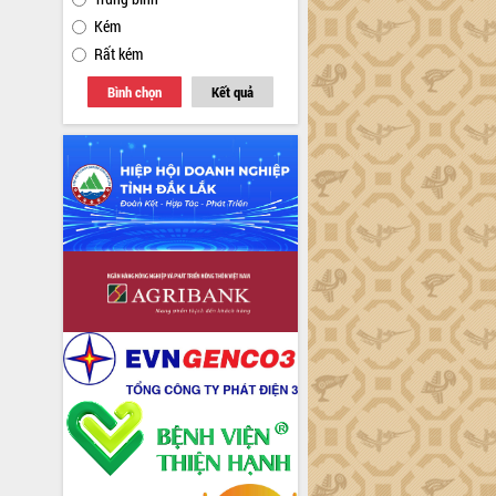
Kém
Rất kém
Bình chọn
Kết quả