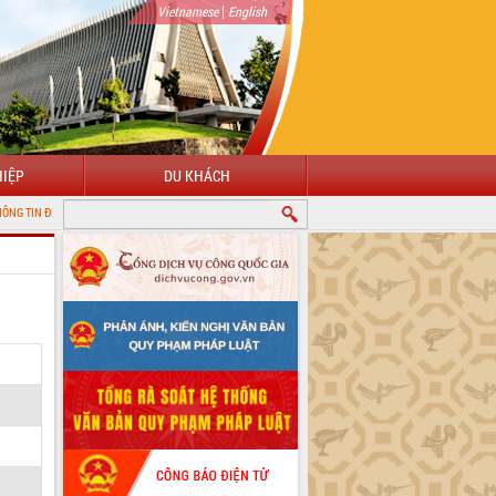
|
Vietnamese
English
IỆP
DU KHÁCH
 TỬ TỈNH ĐẮK LẮK