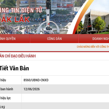
ÍNH QUYỀN
CÔNG DÂN
DOANH NGH
CHÀO MỪNG ĐẾN VỚI CỔNG THÔNG TIN ĐIỆN
ẢN CHỈ ĐẠO ĐIỀU HÀNH
 Tiết Văn Bản
 hiệu
8560/UBND-CNXD
 ban hành
12/06/2026
hiệu lực
i Ký