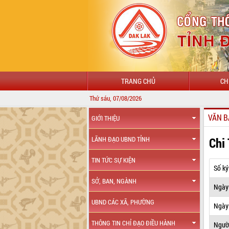
TRANG CHỦ
CH
Thứ sáu, 07/08/2026
VĂN B
GIỚI THIỆU
Chi
LÃNH ĐẠO UBND TỈNH
TIN TỨC SỰ KIỆN
Số ký
SỞ, BAN, NGÀNH
Ngày
UBND CÁC XÃ, PHƯỜNG
Ngày 
THÔNG TIN CHỈ ĐẠO ĐIỀU HÀNH
Ngườ