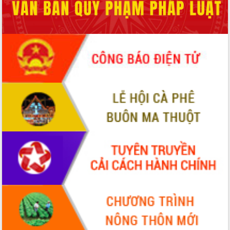
để phát triển du lịch Đắk Lắk
Khởi động Dự án Đầu tư xây dựng hạ
tầng kỹ thuật Cụm công nghiệp Tân
Tiến
Gặp mặt các cơ quan báo chí nhân Kỷ
niệm 101 năm Ngày Báo chí Cách
mạng Việt Nam
Đắk Lắk sơ kết 4 năm triển khai thực
hiện Đề án 06 của Chính phủ
Họp báo thông tin về Hội nghị Công bố
Quy hoạch và Xúc tiến đầu tư tỉnh Đắk
Lắk
Khơi thông điểm nghẽn, đẩy nhanh
giải ngân vốn khắc phục thiên tai
HĐND tỉnh thông qua điều chỉnh Quy
hoạch tỉnh thời kỳ 2021-2030
Hội thảo góp ý hồ sơ điều chỉnh quy
hoạch tỉnh Đắk Lắk thời kỳ 2021-2030,
tầm nhìn đến năm 2050
Nâng cao hiệu quả hoạt động của các