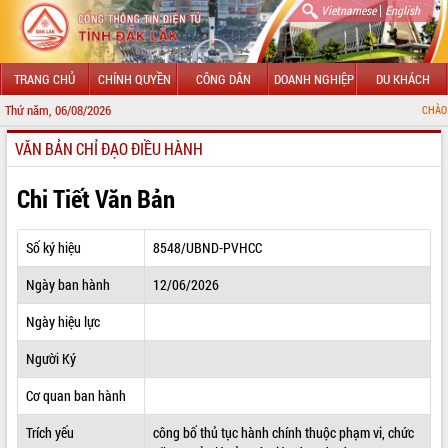
|
Vietnamese
English
TRANG CHỦ
CHÍNH QUYỀN
CÔNG DÂN
DOANH NGHIỆP
DU KHÁCH
Thứ năm, 06/08/2026
CHÀO MỪNG ĐẾN VỚ
VĂN BẢN CHỈ ĐẠO ĐIỀU HÀNH
GIỚI THIỆU
LÃNH ĐẠO UBND TỈNH
Chi Tiết Văn Bản
TIN TỨC SỰ KIỆN
Số ký hiệu
8548/UBND-PVHCC
SỞ, BAN, NGÀNH
Ngày ban hành
12/06/2026
UBND CÁC XÃ, PHƯỜNG
Ngày hiệu lực
THÔNG TIN CHỈ ĐẠO ĐIỀU HÀNH
Người Ký
HỆ THỐNG VĂN BẢN
Cơ quan ban hành
Trích yếu
công bố thủ tục hành chính thuộc phạm vi, chức
VĂN BẢN HĐND TỈNH