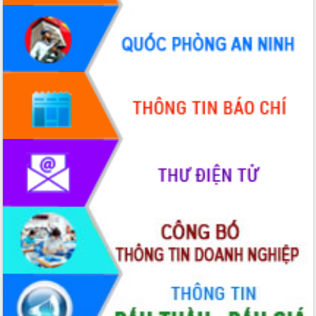
doanh nghiệp nhà nước
Hội nghị triển khai kết nối mạng
truyền số liệu chuyên dùng phục vụ cơ
quan Đảng, Nhà nước
Lễ phát động chuỗi hoạt động chung
tay làm sạch môi trường
Xã Ea Kar bước chuyển mình trong
công tác cải cách hành chính mô hình
mới
UBND tỉnh họp báo định kỳ tháng 4
năm 2026
Hội thảo khoa học “Giải pháp thúc đẩy
phát triển nền kinh tế xanh tại tỉnh
Đắk Lắk”
Tăng cường giám sát, đôn đốc thực
hiện nhiệm vụ quản lý tài sản công
hàng tuần
Tháo gỡ những vướng mắc, đẩy mạnh
công tác cải cách thủ tục hành chính
tại Trung tâm Phục vụ hành chính
công tỉnh