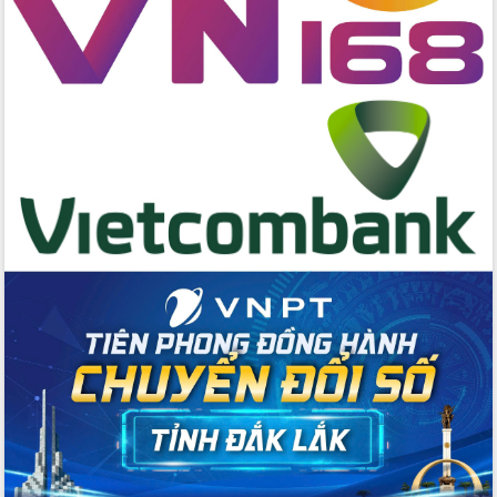
Huy giữ chức Bí thư Đảng ủy Ủy Ban
Nhân dân tỉnh
Bệnh án điện tử thúc đẩy chuyển đổi
số y tế tại Đắk Lắk
Chuyển đổi số thư viện: Mở rộng
không gian tri thức trong thời đại số
Đánh giá, rút kinh nghiệm công tác tổ
chức diễn tập trước ngày bầu cử
Chương trình “Gặp gỡ hữu nghị –
Friendship Meeting New Year 2026”
Bầu cử Quốc hội và HĐND: Cử tri Đắk
Lắk gửi gắm niềm tin, kỳ vọng vào lá
phiếu
Đắk Lắk sẵn sàng các điều kiện cho
Ngày hội bầu cử đại biểu Quốc hội
khóa XVI và HĐND các cấp nhiệm kỳ
2026-2031
Đảm bảo cuộc bầu cử đại biểu Quốc
hội và đại biểu HĐND các cấp diễn ra
an toàn, hiệu quả, đúng quy định