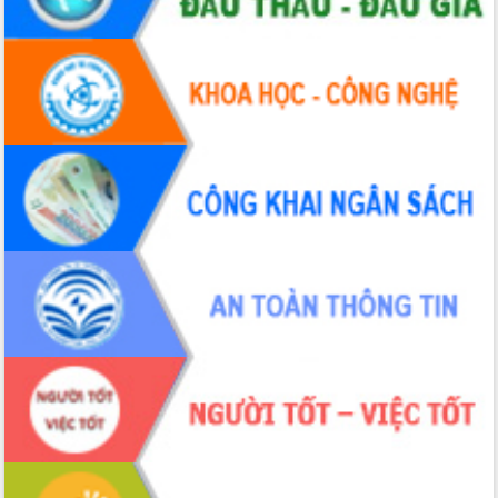
Đắk Lắk: Tôn vinh 46 giải pháp tại Hội
thi Sáng tạo Kỹ thuật 2024 - 2025
Đắk Lắk rà soát, điều chỉnh Đề án 190
về phát triển nuôi trồng thủy sản
Phó Chủ tịch UBND tỉnh Đắk Lắk
Trương Công Thái kiểm tra thực địa
Dự án cao tốc Khánh Hòa - Buôn Ma
Thuột
Định vị cà phê Việt Nam như một “di
sản sống” trong dòng chảy toàn cầu
Xây dựng nông thôn mới: Nâng cao đời
sống người dân từ những mô hình thiết
thực
Quyết liệt tháo gỡ vướng mắc, đẩy
nhanh tiến độ các dự án trọng điểm
trong Khu kinh tế Nam Phú Yên
Hòn Yến phát triển du lịch gắn với bảo
tồn biển
Lấy ý kiến điều chỉnh Quy hoạch tỉnh
Đắk Lắk thời kỳ 2021-2030, tầm nhìn