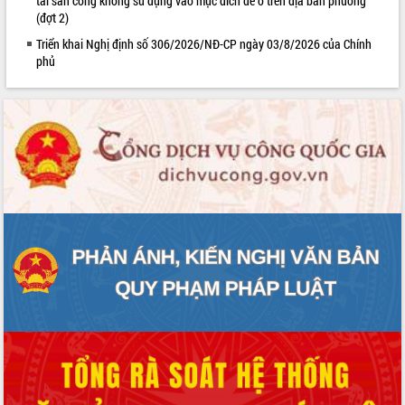
tài sản công không sử dụng vào mục đích để ở trên địa bàn phường
Lễ truy điệu và an táng hài cốt liệt sĩ
(đợt 2)
tại Nghĩa trang Liệt sĩ xã Sơn Hòa
Triển khai Nghị định số 306/2026/NĐ-CP ngày 03/8/2026 của Chính
Bàn giải pháp tháo gỡ khó khăn trong
phủ
xuất khẩu sầu riêng và triển khai quy
định EUDR
Thứ trưởng Bộ Nông nghiệp và Môi
trường Nguyễn Hoàng Hiệp khảo sát
vùng trồng và doanh nghiệp đóng gói
sầu riêng tại Đắk Lắk
Trình diễn nghệ thuật chế biến các
món ăn từ sầu riêng
Đắk Lắk công bố Quy hoạch và xúc
tiến đầu tư tỉnh
Ngành cá ngừ Đắk Lắk chủ động thích
ứng để giữ vững thị trường xuất khẩu
Diễn đàn Kinh tế tư nhân Việt Nam đột
phá cơ chế - Hợp tác công tư
Đề án 06 tạo bước ngoặt đột phá trong
cải cách hành chính tỉnh Đắk Lắk
Kết nối tour, đẩy mạnh chuyển đổi số