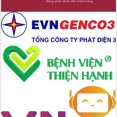
Ứng dụng sinh trắc học - Bước tiến
trong hành trình chuyển đổi số tại Đắk
Lắk
Đắk Lắk nâng cao hiệu quả công tác
Đảng từ Sổ tay đảng viên điện tử
Đắk Lắk đẩy mạnh nuôi biển công
nghệ, hướng tới phát triển thủy sản
bền vững
Tập huấn nâng cao năng lực triển khai
chuyển đổi số cho cán bộ, công chức
cấp xã
Đắk Lắk phát động hưởng ứng Ngày
Quyền của người tiêu dùng Việt Nam
2026
Đẩy mạnh cải cách hành chính, quyết
tâm đạt được mục tiêu tăng trưởng
hai con số trong năm 2026
Tổ chức trang trọng Lễ hội Đền thờ
Lương Văn Chánh năm 2026
Phó Bí thư Tỉnh ủy Đắk Lắk Đỗ Hữu