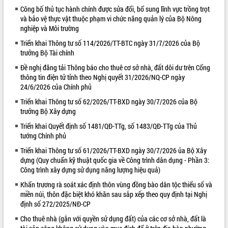
Công bố thủ tục hành chính được sửa đổi, bổ sung lĩnh vực trồng trọt
VIDEO
và bảo vệ thực vật thuộc phạm vi chức năng quản lý của Bộ Nông
nghiệp và Môi trường
Loading the player...
Triển khai Thông tư số 114/2026/TT-BTC ngày 31/7/2026 của Bộ
Lễ truy tặng danh hiệu “Bà Mẹ Việt
trưởng Bộ Tài chính
Nam Anh hùng” và trao Huân chương
Đề nghị đăng tải Thông báo cho thuê cơ sở nhà, đất dôi dư trên Cổng
Lao động
thông tin điện tử tỉnh theo Nghị quyết 31/2026/NQ-CP ngày
UBND tỉnh Đắk Lắk triển khai nhiệm
24/6/2026 của Chính phủ
vụ 6 tháng cuối năm 2026
Triển khai Thông tư số 62/2026/TT-BXD ngày 30/7/2026 của Bộ
Kỳ họp thứ Hai, Hội đồng nhân dân
trưởng Bộ Xây dựng
tỉnh khóa XI quyết nghị nhiều nội dung
quan trọng
ALBUM ẢNH
Triển khai Quyết định số 1481/QĐ-TTg, số 1483/QĐ-TTg của Thủ
tướng Chính phủ
Bí thư Tỉnh ủy Lương Nguyễn Minh
Triết thăm, tặng quà người có công với
Triển khai Thông tư số 61/2026/TT-BXD ngày 30/7/2026 ủa Bộ Xây
cách mạng
dựng (Quy chuẩn kỹ thuật quốc gia về Công trình dân dụng - Phần 3:
Công trình xây dựng sử dụng năng lượng hiệu quả)
Rà soát, hoàn thiện hệ thống thiết chế
văn hóa, thể thao đáp ứng yêu cầu
Khẩn trương rà soát xác định thôn vùng đồng bào dân tộc thiểu số và
phát triển mới
miền núi, thôn đặc biệt khó khăn sau sắp xếp theo quy định tại Nghị
định số 272/2025/NĐ-CP
Thường trực HĐND tỉnh Đắk Lắk gặp
mặt Đoàn chuyên gia y tế TP. Hồ Chí
Cho thuê nhà (gắn với quyền sử dụng đất) của các cơ sở nhà, đất là
Minh
LIÊN KẾT WEB