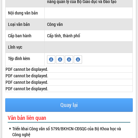
năng quản lý của Bộ Giáo dục và Đào tạo
ĐIỂM TIN VĂN BẢN
Nội dung văn bản
QUY HOẠCH - KẾ HOẠCH
Loại văn bản
Công văn
Cấp ban hành
Cấp tỉnh, thành phố
Lĩnh vực
Tệp đính kèm
PDF cannot be displayed.
PDF cannot be displayed.
PDF cannot be displayed.
PDF cannot be displayed.
Quay lại
Văn bản liên quan
Triển khai Công văn số 5799/BKHCN-CĐSQG của Bộ Khoa học và
Công nghệ