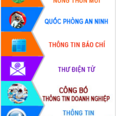
Hội thảo góp ý hồ sơ điều chỉnh quy
hoạch tỉnh Đắk Lắk thời kỳ 2021-2030,
tầm nhìn đến năm 2050
Nâng cao hiệu quả hoạt động của các
doanh nghiệp nhà nước
Hội nghị triển khai kết nối mạng
truyền số liệu chuyên dùng phục vụ cơ
quan Đảng, Nhà nước
Lễ phát động chuỗi hoạt động chung
tay làm sạch môi trường
Xã Ea Kar bước chuyển mình trong
công tác cải cách hành chính mô hình
mới
UBND tỉnh họp báo định kỳ tháng 4
năm 2026
Hội thảo khoa học “Giải pháp thúc đẩy
phát triển nền kinh tế xanh tại tỉnh
Đắk Lắk”
Tăng cường giám sát, đôn đốc thực
hiện nhiệm vụ quản lý tài sản công
hàng tuần