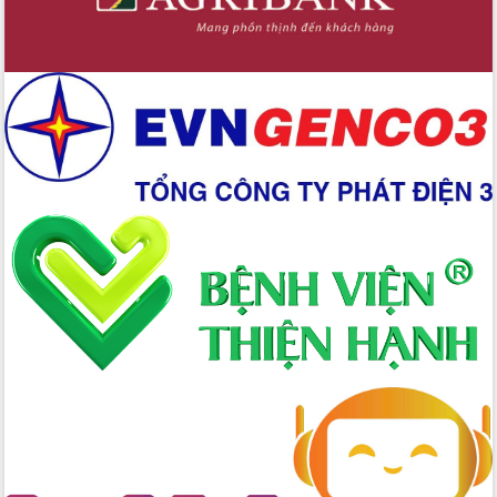
Chuyển đổi số 'mở đường' cho nông
nghiệp Đắk Lắk tăng trưởng bứt phá
Triển khai đồng bộ đo đạc, lập hồ sơ
địa chính, hoàn thiện cơ sở dữ liệu đất
đai
Ứng dụng sinh trắc học - Bước tiến
trong hành trình chuyển đổi số tại Đắk
Lắk
Đắk Lắk nâng cao hiệu quả công tác
Đảng từ Sổ tay đảng viên điện tử
Đắk Lắk đẩy mạnh nuôi biển công
nghệ, hướng tới phát triển thủy sản
bền vững
Tập huấn nâng cao năng lực triển khai
chuyển đổi số cho cán bộ, công chức
cấp xã
Đắk Lắk phát động hưởng ứng Ngày
Quyền của người tiêu dùng Việt Nam
2026
Đẩy mạnh cải cách hành chính, quyết
tâm đạt được mục tiêu tăng trưởng