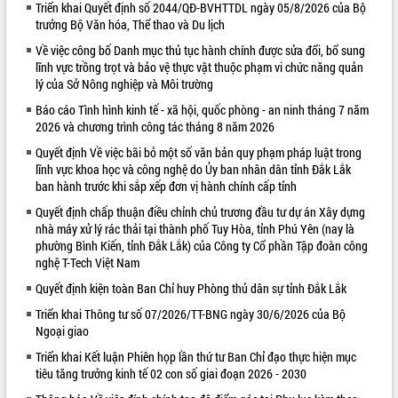
Triển khai Quyết định số 2044/QĐ-BVHTTDL ngày 05/8/2026 của Bộ
VIDEO
trưởng Bộ Văn hóa, Thể thao và Du lịch
Về việc công bố Danh mục thủ tục hành chính được sửa đổi, bổ sung
Loading the player...
lĩnh vực trồng trọt và bảo vệ thực vật thuộc phạm vi chức năng quản
lý của Sở Nông nghiệp và Môi trường
Khám bệnh, cấp phát thuốc miễn phí
và tặng quà người dân xã Cư Pui
Báo cáo Tình hình kinh tế - xã hội, quốc phòng - an ninh tháng 7 năm
Hội nghị UBND tỉnh Đắk Lắk thường kỳ
2026 và chương trình công tác tháng 8 năm 2026
tháng 7/2026
Quyết định Về việc bãi bỏ một số văn bản quy phạm pháp luật trong
Lễ truy tặng danh hiệu “Bà Mẹ Việt
lĩnh vực khoa học và công nghệ do Ủy ban nhân dân tỉnh Đắk Lắk
Nam Anh hùng” và trao Huân chương
ban hành trước khi sắp xếp đơn vị hành chính cấp tỉnh
Lao động
Quyết định chấp thuận điều chỉnh chủ trương đầu tư dự án Xây dựng
ALBUM ẢNH
UBND tỉnh Đắk Lắk triển khai nhiệm
nhà máy xử lý rác thải tại thành phố Tuy Hòa, tỉnh Phú Yên (nay là
vụ 6 tháng cuối năm 2026
phường Bình Kiến, tỉnh Đắk Lắk) của Công ty Cổ phần Tập đoàn công
nghệ T-Tech Việt Nam
Kỳ họp thứ Hai, Hội đồng nhân dân
tỉnh khóa XI quyết nghị nhiều nội dung
Quyết định kiện toàn Ban Chỉ huy Phòng thủ dân sự tỉnh Đắk Lắk
quan trọng
Triển khai Thông tư số 07/2026/TT-BNG ngày 30/6/2026 của Bộ
Bí thư Tỉnh ủy Lương Nguyễn Minh
Ngoại giao
Triết thăm, tặng quà người có công với
cách mạng
Triển khai Kết luận Phiên họp lần thứ tư Ban Chỉ đạo thực hiện mục
tiêu tăng trưởng kinh tế 02 con số giai đoạn 2026 - 2030
Rà soát, hoàn thiện hệ thống thiết chế
văn hóa, thể thao đáp ứng yêu cầu
LIÊN KẾT WEB