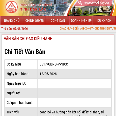
|
Vietnamese
English
TRANG CHỦ
CHÍNH QUYỀN
CÔNG DÂN
DOANH NGHIỆP
DU KHÁCH
Thứ sáu, 07/08/2026
CHÀO MỪNG ĐẾN VỚI CỔNG THÔNG TIN ĐIỆN TỬ TỈNH ĐẮK LẮK
VĂN BẢN CHỈ ĐẠO ĐIỀU HÀNH
GIỚI THIỆU
LÃNH ĐẠO UBND TỈNH
Chi Tiết Văn Bản
TIN TỨC SỰ KIỆN
Số ký hiệu
8517/UBND-PVHCC
SỞ, BAN, NGÀNH
Ngày ban hành
12/06/2026
UBND CÁC XÃ, PHƯỜNG
Ngày hiệu lực
THÔNG TIN CHỈ ĐẠO ĐIỀU HÀNH
Người Ký
HỆ THỐNG VĂN BẢN
Cơ quan ban hành
Trích yếu
công bố và hướng dẫn kết nối để khai thác, sử
VĂN BẢN HĐND TỈNH