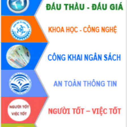
Tháo gỡ những vướng mắc, đẩy mạnh
công tác cải cách thủ tục hành chính
tại Trung tâm Phục vụ hành chính
công tỉnh
Đắk Lắk: Tôn vinh 46 giải pháp tại Hội
thi Sáng tạo Kỹ thuật 2024 - 2025
Đắk Lắk rà soát, điều chỉnh Đề án 190
về phát triển nuôi trồng thủy sản
Phó Chủ tịch UBND tỉnh Đắk Lắk
Trương Công Thái kiểm tra thực địa
Dự án cao tốc Khánh Hòa - Buôn Ma
Thuột
Định vị cà phê Việt Nam như một “di
sản sống” trong dòng chảy toàn cầu
Xây dựng nông thôn mới: Nâng cao đời
sống người dân từ những mô hình thiết
thực
Quyết liệt tháo gỡ vướng mắc, đẩy
nhanh tiến độ các dự án trọng điểm
trong Khu kinh tế Nam Phú Yên