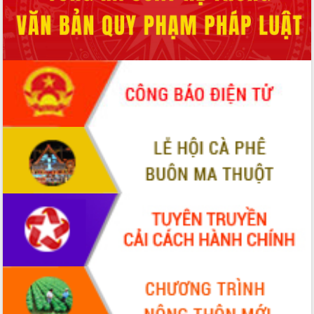
phá cơ chế - Hợp tác công tư
Đề án 06 tạo bước ngoặt đột phá trong
cải cách hành chính tỉnh Đắk Lắk
Kết nối tour, đẩy mạnh chuyển đổi số
để phát triển du lịch Đắk Lắk
Khởi động Dự án Đầu tư xây dựng hạ
tầng kỹ thuật Cụm công nghiệp Tân
Tiến
Gặp mặt các cơ quan báo chí nhân Kỷ
niệm 101 năm Ngày Báo chí Cách
mạng Việt Nam
Đắk Lắk sơ kết 4 năm triển khai thực
hiện Đề án 06 của Chính phủ
Họp báo thông tin về Hội nghị Công bố
Quy hoạch và Xúc tiến đầu tư tỉnh Đắk
Lắk
Khơi thông điểm nghẽn, đẩy nhanh
giải ngân vốn khắc phục thiên tai
HĐND tỉnh thông qua điều chỉnh Quy
hoạch tỉnh thời kỳ 2021-2030