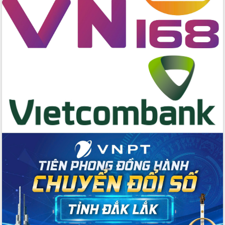
hai con số trong năm 2026
Tổ chức trang trọng Lễ hội Đền thờ
Lương Văn Chánh năm 2026
Phó Bí thư Tỉnh ủy Đắk Lắk Đỗ Hữu
Huy giữ chức Bí thư Đảng ủy Ủy Ban
Nhân dân tỉnh
Bệnh án điện tử thúc đẩy chuyển đổi
số y tế tại Đắk Lắk
Chuyển đổi số thư viện: Mở rộng
không gian tri thức trong thời đại số
Đánh giá, rút kinh nghiệm công tác tổ
chức diễn tập trước ngày bầu cử
Chương trình “Gặp gỡ hữu nghị –
Friendship Meeting New Year 2026”
Bầu cử Quốc hội và HĐND: Cử tri Đắk
Lắk gửi gắm niềm tin, kỳ vọng vào lá
phiếu
Đắk Lắk sẵn sàng các điều kiện cho
Ngày hội bầu cử đại biểu Quốc hội
khóa XVI và HĐND các cấp nhiệm kỳ