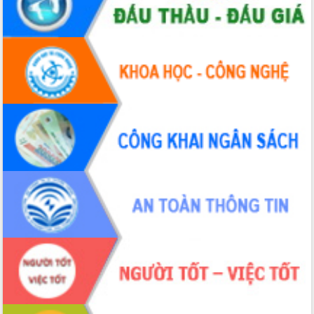
Tháo gỡ những vướng mắc, đẩy mạnh
công tác cải cách thủ tục hành chính
tại Trung tâm Phục vụ hành chính
công tỉnh
Đắk Lắk: Tôn vinh 46 giải pháp tại Hội
thi Sáng tạo Kỹ thuật 2024 - 2025
Đắk Lắk rà soát, điều chỉnh Đề án 190
về phát triển nuôi trồng thủy sản
Phó Chủ tịch UBND tỉnh Đắk Lắk
Trương Công Thái kiểm tra thực địa
Dự án cao tốc Khánh Hòa - Buôn Ma
Thuột
Định vị cà phê Việt Nam như một “di
sản sống” trong dòng chảy toàn cầu
Xây dựng nông thôn mới: Nâng cao đời
sống người dân từ những mô hình thiết
thực
Quyết liệt tháo gỡ vướng mắc, đẩy
nhanh tiến độ các dự án trọng điểm
trong Khu kinh tế Nam Phú Yên