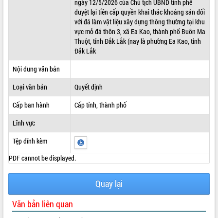
ngày 12/5/2026 của Chủ tịch UBND tỉnh phê
duyệt lại tiền cấp quyền khai thác khoáng sản đối
ĐIỂM TIN VĂN BẢN
với đá làm vật liệu xây dựng thông thường tại khu
vực mỏ đá thôn 3, xã Ea Kao, thành phố Buôn Ma
QUY HOẠCH - KẾ HOẠCH
Thuột, tỉnh Đắk Lắk (nay là phường Ea Kao, tỉnh
Đắk Lắk
Nội dung văn bản
Loại văn bản
Quyết định
Cấp ban hành
Cấp tỉnh, thành phố
Lĩnh vực
Tệp đính kèm
PDF cannot be displayed.
Quay lại
Văn bản liên quan