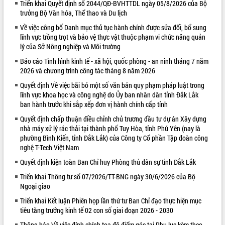
Triển khai Quyết định số 2044/QĐ-BVHTTDL ngày 05/8/2026 của Bộ
trưởng Bộ Văn hóa, Thể thao và Du lịch
VIDEO
Về việc công bố Danh mục thủ tục hành chính được sửa đổi, bổ sung
Loading the player...
lĩnh vực trồng trọt và bảo vệ thực vật thuộc phạm vi chức năng quản
lý của Sở Nông nghiệp và Môi trường
Khám bệnh, cấp phát thuốc miễn phí
và tặng quà người dân xã Cư Pui
Báo cáo Tình hình kinh tế - xã hội, quốc phòng - an ninh tháng 7 năm
2026 và chương trình công tác tháng 8 năm 2026
Hội nghị UBND tỉnh Đắk Lắk thường kỳ
tháng 7/2026
Quyết định Về việc bãi bỏ một số văn bản quy phạm pháp luật trong
Lễ truy tặng danh hiệu “Bà Mẹ Việt
lĩnh vực khoa học và công nghệ do Ủy ban nhân dân tỉnh Đắk Lắk
Nam Anh hùng” và trao Huân chương
ban hành trước khi sắp xếp đơn vị hành chính cấp tỉnh
Lao động
Quyết định chấp thuận điều chỉnh chủ trương đầu tư dự án Xây dựng
ALBUM ẢNH
UBND tỉnh Đắk Lắk triển khai nhiệm
nhà máy xử lý rác thải tại thành phố Tuy Hòa, tỉnh Phú Yên (nay là
vụ 6 tháng cuối năm 2026
phường Bình Kiến, tỉnh Đắk Lắk) của Công ty Cổ phần Tập đoàn công
nghệ T-Tech Việt Nam
Kỳ họp thứ Hai, Hội đồng nhân dân
tỉnh khóa XI quyết nghị nhiều nội dung
Quyết định kiện toàn Ban Chỉ huy Phòng thủ dân sự tỉnh Đắk Lắk
quan trọng
Triển khai Thông tư số 07/2026/TT-BNG ngày 30/6/2026 của Bộ
Bí thư Tỉnh ủy Lương Nguyễn Minh
Ngoại giao
Triết thăm, tặng quà người có công với
Triển khai Kết luận Phiên họp lần thứ tư Ban Chỉ đạo thực hiện mục
cách mạng
tiêu tăng trưởng kinh tế 02 con số giai đoạn 2026 - 2030
Rà soát, hoàn thiện hệ thống thiết chế
văn hóa, thể thao đáp ứng yêu cầu
LIÊN KẾT WEB
Thông báo Về việc đính chính tọa độ điểm góc tại Phụ lục kèm theo