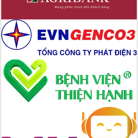
Chuyển đổi số 'mở đường' cho nông
nghiệp Đắk Lắk tăng trưởng bứt phá
Triển khai đồng bộ đo đạc, lập hồ sơ
địa chính, hoàn thiện cơ sở dữ liệu đất
đai
Ứng dụng sinh trắc học - Bước tiến
trong hành trình chuyển đổi số tại Đắk
Lắk
Đắk Lắk nâng cao hiệu quả công tác
Đảng từ Sổ tay đảng viên điện tử
Đắk Lắk đẩy mạnh nuôi biển công
nghệ, hướng tới phát triển thủy sản
bền vững
Tập huấn nâng cao năng lực triển khai
chuyển đổi số cho cán bộ, công chức
cấp xã
Đắk Lắk phát động hưởng ứng Ngày
Quyền của người tiêu dùng Việt Nam
2026
Đẩy mạnh cải cách hành chính, quyết
tâm đạt được mục tiêu tăng trưởng