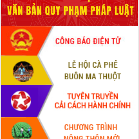
phá cơ chế - Hợp tác công tư
Đề án 06 tạo bước ngoặt đột phá trong
cải cách hành chính tỉnh Đắk Lắk
Kết nối tour, đẩy mạnh chuyển đổi số
để phát triển du lịch Đắk Lắk
Khởi động Dự án Đầu tư xây dựng hạ
tầng kỹ thuật Cụm công nghiệp Tân
Tiến
Gặp mặt các cơ quan báo chí nhân Kỷ
niệm 101 năm Ngày Báo chí Cách
mạng Việt Nam
Đắk Lắk sơ kết 4 năm triển khai thực
hiện Đề án 06 của Chính phủ
Họp báo thông tin về Hội nghị Công bố
Quy hoạch và Xúc tiến đầu tư tỉnh Đắk
Lắk
Khơi thông điểm nghẽn, đẩy nhanh
giải ngân vốn khắc phục thiên tai
HĐND tỉnh thông qua điều chỉnh Quy
hoạch tỉnh thời kỳ 2021-2030