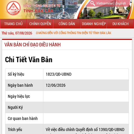
|
Vietnamese
English
TRANG CHỦ
CHÍNH QUYỀN
CÔNG DÂN
DOANH NGHIỆP
DU KHÁCH
Thứ sáu, 07/08/2026
CHÀO MỪNG ĐẾN VỚI CỔNG THÔNG TIN ĐIỆN TỬ TỈNH ĐẮK LẮK
VĂN BẢN CHỈ ĐẠO ĐIỀU HÀNH
GIỚI THIỆU
LÃNH ĐẠO UBND TỈNH
Chi Tiết Văn Bản
TIN TỨC SỰ KIỆN
Số ký hiệu
1823/QĐ-UBND
SỞ, BAN, NGÀNH
Ngày ban hành
12/06/2026
UBND CÁC XÃ, PHƯỜNG
Ngày hiệu lực
THÔNG TIN CHỈ ĐẠO ĐIỀU HÀNH
Người Ký
HỆ THỐNG VĂN BẢN
Cơ quan ban hành
Trích yếu
Về việc điều chỉnh Quyết định số 1390/QĐ-UBND
VĂN BẢN HĐND TỈNH