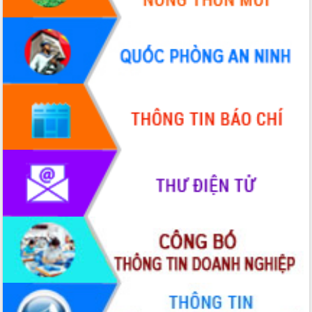
Hội thảo góp ý hồ sơ điều chỉnh quy
hoạch tỉnh Đắk Lắk thời kỳ 2021-2030,
tầm nhìn đến năm 2050
Nâng cao hiệu quả hoạt động của các
doanh nghiệp nhà nước
Hội nghị triển khai kết nối mạng
truyền số liệu chuyên dùng phục vụ cơ
quan Đảng, Nhà nước
Lễ phát động chuỗi hoạt động chung
tay làm sạch môi trường
Xã Ea Kar bước chuyển mình trong
công tác cải cách hành chính mô hình
mới
UBND tỉnh họp báo định kỳ tháng 4
năm 2026
Hội thảo khoa học “Giải pháp thúc đẩy
phát triển nền kinh tế xanh tại tỉnh
Đắk Lắk”
Tăng cường giám sát, đôn đốc thực
hiện nhiệm vụ quản lý tài sản công
hàng tuần