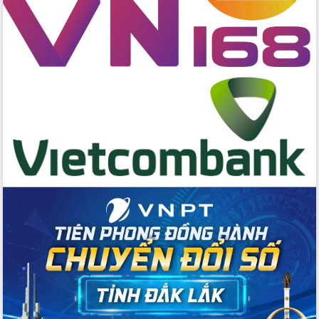
hai con số trong năm 2026
Tổ chức trang trọng Lễ hội Đền thờ
Lương Văn Chánh năm 2026
Phó Bí thư Tỉnh ủy Đắk Lắk Đỗ Hữu
Huy giữ chức Bí thư Đảng ủy Ủy Ban
Nhân dân tỉnh
Bệnh án điện tử thúc đẩy chuyển đổi
số y tế tại Đắk Lắk
Chuyển đổi số thư viện: Mở rộng
không gian tri thức trong thời đại số
Đánh giá, rút kinh nghiệm công tác tổ
chức diễn tập trước ngày bầu cử
Chương trình “Gặp gỡ hữu nghị –
Friendship Meeting New Year 2026”
Bầu cử Quốc hội và HĐND: Cử tri Đắk
Lắk gửi gắm niềm tin, kỳ vọng vào lá
phiếu
Đắk Lắk sẵn sàng các điều kiện cho
Ngày hội bầu cử đại biểu Quốc hội
khóa XVI và HĐND các cấp nhiệm kỳ