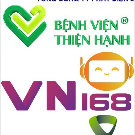
đấu có 77% xã đạt chuẩn nông thôn
mới
Chuyển đổi số 'mở đường' cho nông
nghiệp Đắk Lắk tăng trưởng bứt phá
Triển khai đồng bộ đo đạc, lập hồ sơ
địa chính, hoàn thiện cơ sở dữ liệu đất
đai
Ứng dụng sinh trắc học - Bước tiến
trong hành trình chuyển đổi số tại Đắk
Lắk
Đắk Lắk nâng cao hiệu quả công tác
Đảng từ Sổ tay đảng viên điện tử
Đắk Lắk đẩy mạnh nuôi biển công
nghệ, hướng tới phát triển thủy sản
bền vững
Tập huấn nâng cao năng lực triển khai
chuyển đổi số cho cán bộ, công chức
cấp xã
Đắk Lắk phát động hưởng ứng Ngày
Quyền của người tiêu dùng Việt Nam
2026