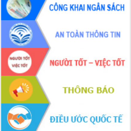
hiện nhiệm vụ quản lý tài sản công
hàng tuần
Tháo gỡ những vướng mắc, đẩy mạnh
công tác cải cách thủ tục hành chính
tại Trung tâm Phục vụ hành chính
công tỉnh
Đắk Lắk: Tôn vinh 46 giải pháp tại Hội
thi Sáng tạo Kỹ thuật 2024 - 2025
Đắk Lắk rà soát, điều chỉnh Đề án 190
về phát triển nuôi trồng thủy sản
Phó Chủ tịch UBND tỉnh Đắk Lắk
Trương Công Thái kiểm tra thực địa
Dự án cao tốc Khánh Hòa - Buôn Ma
Thuột
Định vị cà phê Việt Nam như một “di
sản sống” trong dòng chảy toàn cầu
Xây dựng nông thôn mới: Nâng cao đời
sống người dân từ những mô hình thiết
thực
Quyết liệt tháo gỡ vướng mắc, đẩy