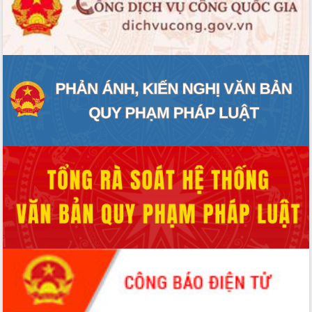
Rà soát, hoàn thiện hệ thống thiết chế
văn hóa, thể thao đáp ứng yêu cầu
phát triển mới
Thường trực HĐND tỉnh Đắk Lắk gặp
mặt Đoàn chuyên gia y tế TP. Hồ Chí
Minh
Lễ truy điệu và an táng hài cốt liệt sĩ
tại Nghĩa trang Liệt sĩ xã Sơn Hòa
Bàn giải pháp tháo gỡ khó khăn trong
xuất khẩu sầu riêng và triển khai quy
định EUDR
Thứ trưởng Bộ Nông nghiệp và Môi
trường Nguyễn Hoàng Hiệp khảo sát
vùng trồng và doanh nghiệp đóng gói
sầu riêng tại Đắk Lắk
Trình diễn nghệ thuật chế biến các
món ăn từ sầu riêng
Đắk Lắk công bố Quy hoạch và xúc
tiến đầu tư tỉnh
Ngành cá ngừ Đắk Lắk chủ động thích