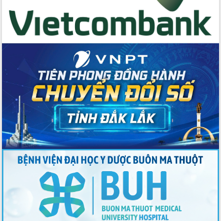
Đẩy mạnh cải cách hành chính, quyết
tâm đạt được mục tiêu tăng trưởng
hai con số trong năm 2026
Tổ chức trang trọng Lễ hội Đền thờ
Lương Văn Chánh năm 2026
Phó Bí thư Tỉnh ủy Đắk Lắk Đỗ Hữu
Huy giữ chức Bí thư Đảng ủy Ủy Ban
Nhân dân tỉnh
Bệnh án điện tử thúc đẩy chuyển đổi
số y tế tại Đắk Lắk
Chuyển đổi số thư viện: Mở rộng
không gian tri thức trong thời đại số
Đánh giá, rút kinh nghiệm công tác tổ
chức diễn tập trước ngày bầu cử
Chương trình “Gặp gỡ hữu nghị –
Friendship Meeting New Year 2026”
Bầu cử Quốc hội và HĐND: Cử tri Đắk
Lắk gửi gắm niềm tin, kỳ vọng vào lá
phiếu
Đắk Lắk sẵn sàng các điều kiện cho