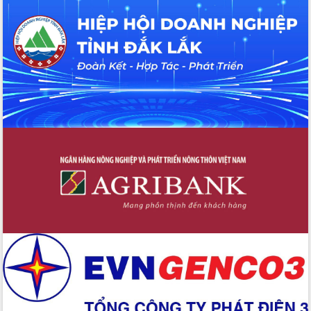
du khách thông qua Hệ thống cơ sở dữ
liệu và Bản đồ số
Tập huấn ứng dụng trí tuệ nhân tạo (AI)
trong thương mại điện tử năm 2026
Đoàn đại biểu Quốc hội tỉnh Đắk Lắk
trao đổi thông tin trước Kỳ họp thứ
nhất, Quốc hội khóa XVI
Quyết liệt cải cách hành chính, khơi
thông nguồn lực phát triển
Nâng cao hiệu lực, hiệu quả HĐND
tỉnh thông qua hiện đại hóa hành chính
Xã Ea Phê gắn cải cách hành chính với
chuyển đổi số
Phó Chủ tịch Thường trực UBND tỉnh
Hồ Thị Nguyên Thảo làm việc tại Trung
tâm Phục vụ hành chính công xã Ea
Phê
Xây dựng nền hành chính số đồng
hành cùng nông dân dân, doanh nghiệp
Giai đoạn 2026-2030, Đắk Lắk phấn