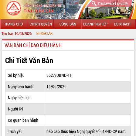
|
Vietnamese
English
TRANG CHỦ
CHÍNH QUYỀN
CÔNG DÂN
DOANH NGHIỆP
DU KHÁCH
Thứ hai, 10/08/2026
CHÀ
VĂN BẢN CHỈ ĐẠO ĐIỀU HÀNH
GIỚI THIỆU
LÃNH ĐẠO UBND TỈNH
Chi Tiết Văn Bản
TIN TỨC SỰ KIỆN
Số ký hiệu
8627/UBND-TH
SỞ, BAN, NGÀNH
Ngày ban hành
15/06/2026
UBND CÁC XÃ, PHƯỜNG
Ngày hiệu lực
THÔNG TIN CHỈ ĐẠO ĐIỀU HÀNH
Người Ký
HỆ THỐNG VĂN BẢN
Cơ quan ban hành
Trích yếu
báo cáo thực hiện Nghị quyết số 01/NQ-CP năm
VĂN BẢN HĐND TỈNH