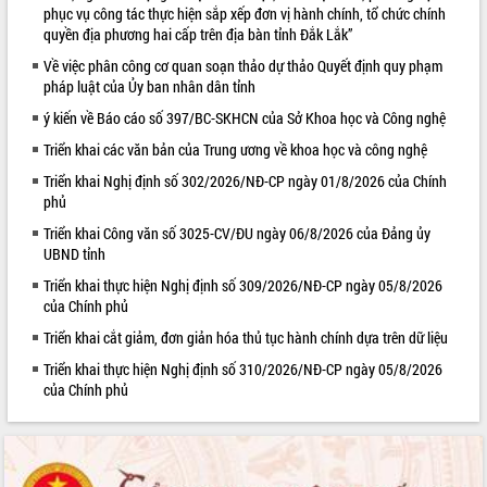
phục vụ công tác thực hiện sắp xếp đơn vị hành chính, tổ chức chính
VIDEO
quyền địa phương hai cấp trên địa bàn tỉnh Đắk Lắk”
Về việc phân công cơ quan soạn thảo dự thảo Quyết định quy phạm
Loading the player...
pháp luật của Ủy ban nhân dân tỉnh
Trailer Lễ hội Sầu riêng Đắk Lắk năm
ý kiến về Báo cáo số 397/BC-SKHCN của Sở Khoa học và Công nghệ
2026
Triển khai các văn bản của Trung ương về khoa học và công nghệ
Khám bệnh, cấp phát thuốc miễn phí
và tặng quà người dân xã Cư Pui
Triển khai Nghị định số 302/2026/NĐ-CP ngày 01/8/2026 của Chính
phủ
Hội nghị UBND tỉnh Đắk Lắk thường kỳ
tháng 7/2026
Triển khai Công văn số 3025-CV/ĐU ngày 06/8/2026 của Đảng ủy
Lễ truy tặng danh hiệu “Bà Mẹ Việt
UBND tỉnh
ALBUM ẢNH
Nam Anh hùng” và trao Huân chương
Triển khai thực hiện Nghị định số 309/2026/NĐ-CP ngày 05/8/2026
Lao động
của Chính phủ
UBND tỉnh Đắk Lắk triển khai nhiệm
Triển khai cắt giảm, đơn giản hóa thủ tục hành chính dựa trên dữ liệu
vụ 6 tháng cuối năm 2026
Triển khai thực hiện Nghị định số 310/2026/NĐ-CP ngày 05/8/2026
Kỳ họp thứ Hai, Hội đồng nhân dân
của Chính phủ
tỉnh khóa XI quyết nghị nhiều nội dung
quan trọng
Bí thư Tỉnh ủy Lương Nguyễn Minh
Triết thăm, tặng quà người có công với
cách mạng
LIÊN KẾT WEB