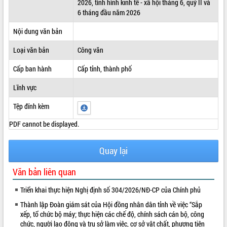
2026, tình hình kinh tế - xã hội tháng 6, quý II và
6 tháng đầu năm 2026
ĐIỂM TIN VĂN BẢN
Nội dung văn bản
QUY HOẠCH - KẾ HOẠCH
Loại văn bản
Công văn
Cấp ban hành
Cấp tỉnh, thành phố
Lĩnh vực
Tệp đính kèm
PDF cannot be displayed.
Quay lại
Văn bản liên quan
Triển khai thực hiện Nghị định số 304/2026/NĐ-CP của Chính phủ
Thành lập Đoàn giám sát của Hội đồng nhân dân tỉnh về việc “Sắp
xếp, tổ chức bộ máy; thực hiện các chế độ, chính sách cán bộ, công
chức, người lao động và trụ sở làm việc, cơ sở vật chất, phương tiện