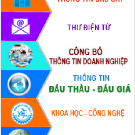
HĐND tỉnh thông qua điều chỉnh Quy
hoạch tỉnh thời kỳ 2021-2030
Hội thảo góp ý hồ sơ điều chỉnh quy
hoạch tỉnh Đắk Lắk thời kỳ 2021-2030,
tầm nhìn đến năm 2050
Nâng cao hiệu quả hoạt động của các
doanh nghiệp nhà nước
Hội nghị triển khai kết nối mạng
truyền số liệu chuyên dùng phục vụ cơ
quan Đảng, Nhà nước
Lễ phát động chuỗi hoạt động chung
tay làm sạch môi trường
Xã Ea Kar bước chuyển mình trong
công tác cải cách hành chính mô hình
mới
UBND tỉnh họp báo định kỳ tháng 4
năm 2026
Hội thảo khoa học “Giải pháp thúc đẩy
phát triển nền kinh tế xanh tại tỉnh
Đắk Lắk”
Tăng cường giám sát, đôn đốc thực