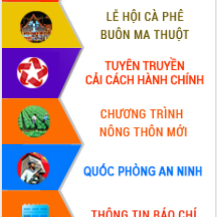
ứng để giữ vững thị trường xuất khẩu
Diễn đàn Kinh tế tư nhân Việt Nam đột
phá cơ chế - Hợp tác công tư
Đề án 06 tạo bước ngoặt đột phá trong
cải cách hành chính tỉnh Đắk Lắk
Kết nối tour, đẩy mạnh chuyển đổi số
để phát triển du lịch Đắk Lắk
Khởi động Dự án Đầu tư xây dựng hạ
tầng kỹ thuật Cụm công nghiệp Tân
Tiến
Gặp mặt các cơ quan báo chí nhân Kỷ
niệm 101 năm Ngày Báo chí Cách
mạng Việt Nam
Đắk Lắk sơ kết 4 năm triển khai thực
hiện Đề án 06 của Chính phủ
Họp báo thông tin về Hội nghị Công bố
Quy hoạch và Xúc tiến đầu tư tỉnh Đắk
Lắk
Khơi thông điểm nghẽn, đẩy nhanh
giải ngân vốn khắc phục thiên tai