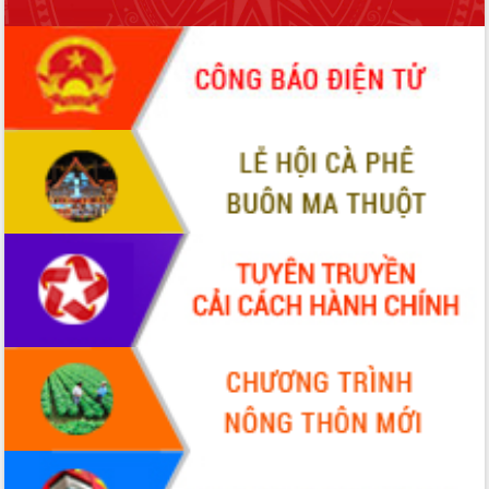
món ăn từ sầu riêng
Đắk Lắk công bố Quy hoạch và xúc
tiến đầu tư tỉnh
Ngành cá ngừ Đắk Lắk chủ động thích
ứng để giữ vững thị trường xuất khẩu
Diễn đàn Kinh tế tư nhân Việt Nam đột
phá cơ chế - Hợp tác công tư
Đề án 06 tạo bước ngoặt đột phá trong
cải cách hành chính tỉnh Đắk Lắk
Kết nối tour, đẩy mạnh chuyển đổi số
để phát triển du lịch Đắk Lắk
Khởi động Dự án Đầu tư xây dựng hạ
tầng kỹ thuật Cụm công nghiệp Tân
Tiến
Gặp mặt các cơ quan báo chí nhân Kỷ
niệm 101 năm Ngày Báo chí Cách
mạng Việt Nam
Đắk Lắk sơ kết 4 năm triển khai thực
hiện Đề án 06 của Chính phủ
Họp báo thông tin về Hội nghị Công bố