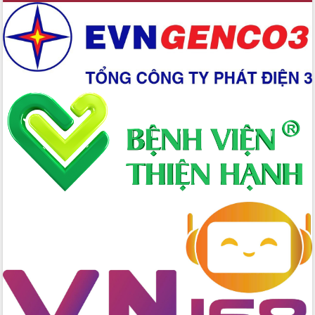
Xây dựng nền hành chính số đồng
hành cùng nông dân dân, doanh nghiệp
Giai đoạn 2026-2030, Đắk Lắk phấn
đấu có 77% xã đạt chuẩn nông thôn
mới
Chuyển đổi số 'mở đường' cho nông
nghiệp Đắk Lắk tăng trưởng bứt phá
Triển khai đồng bộ đo đạc, lập hồ sơ
địa chính, hoàn thiện cơ sở dữ liệu đất
đai
Ứng dụng sinh trắc học - Bước tiến
trong hành trình chuyển đổi số tại Đắk
Lắk
Đắk Lắk nâng cao hiệu quả công tác
Đảng từ Sổ tay đảng viên điện tử
Đắk Lắk đẩy mạnh nuôi biển công
nghệ, hướng tới phát triển thủy sản
bền vững
Tập huấn nâng cao năng lực triển khai
chuyển đổi số cho cán bộ, công chức