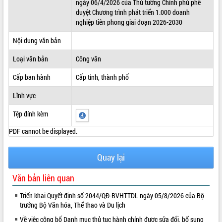
ngày 06/4/2026 của Thủ tướng Chính phủ phê
duyệt Chương trình phát triển 1.000 doanh
ĐIỂM TIN VĂN BẢN
nghiệp tiên phong giai đoạn 2026-2030
QUY HOẠCH - KẾ HOẠCH
Nội dung văn bản
Loại văn bản
Công văn
Cấp ban hành
Cấp tỉnh, thành phố
Lĩnh vực
Tệp đính kèm
PDF cannot be displayed.
Quay lại
Văn bản liên quan
Triển khai Quyết định số 2044/QĐ-BVHTTDL ngày 05/8/2026 của Bộ
trưởng Bộ Văn hóa, Thể thao và Du lịch
Về việc công bố Danh mục thủ tục hành chính được sửa đổi, bổ sung