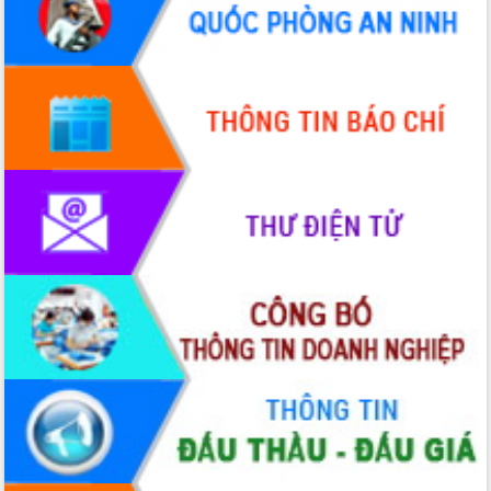
Quy hoạch và Xúc tiến đầu tư tỉnh Đắk
Lắk
Khơi thông điểm nghẽn, đẩy nhanh
giải ngân vốn khắc phục thiên tai
HĐND tỉnh thông qua điều chỉnh Quy
hoạch tỉnh thời kỳ 2021-2030
Hội thảo góp ý hồ sơ điều chỉnh quy
hoạch tỉnh Đắk Lắk thời kỳ 2021-2030,
tầm nhìn đến năm 2050
Nâng cao hiệu quả hoạt động của các
doanh nghiệp nhà nước
Hội nghị triển khai kết nối mạng
truyền số liệu chuyên dùng phục vụ cơ
quan Đảng, Nhà nước
Lễ phát động chuỗi hoạt động chung
tay làm sạch môi trường
Xã Ea Kar bước chuyển mình trong
công tác cải cách hành chính mô hình
mới
UBND tỉnh họp báo định kỳ tháng 4
năm 2026