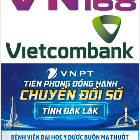
cấp xã
Đắk Lắk phát động hưởng ứng Ngày
Quyền của người tiêu dùng Việt Nam
2026
Đẩy mạnh cải cách hành chính, quyết
tâm đạt được mục tiêu tăng trưởng
hai con số trong năm 2026
Tổ chức trang trọng Lễ hội Đền thờ
Lương Văn Chánh năm 2026
Phó Bí thư Tỉnh ủy Đắk Lắk Đỗ Hữu
Huy giữ chức Bí thư Đảng ủy Ủy Ban
Nhân dân tỉnh
Bệnh án điện tử thúc đẩy chuyển đổi
số y tế tại Đắk Lắk
Chuyển đổi số thư viện: Mở rộng
không gian tri thức trong thời đại số
Đánh giá, rút kinh nghiệm công tác tổ
chức diễn tập trước ngày bầu cử
Chương trình “Gặp gỡ hữu nghị –
Friendship Meeting New Year 2026”