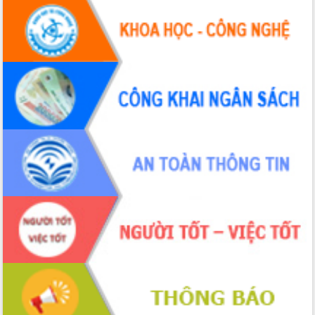
Hội thảo khoa học “Giải pháp thúc đẩy
phát triển nền kinh tế xanh tại tỉnh
Đắk Lắk”
Tăng cường giám sát, đôn đốc thực
hiện nhiệm vụ quản lý tài sản công
hàng tuần
Tháo gỡ những vướng mắc, đẩy mạnh
công tác cải cách thủ tục hành chính
tại Trung tâm Phục vụ hành chính
công tỉnh
Đắk Lắk: Tôn vinh 46 giải pháp tại Hội
thi Sáng tạo Kỹ thuật 2024 - 2025
Đắk Lắk rà soát, điều chỉnh Đề án 190
về phát triển nuôi trồng thủy sản
Phó Chủ tịch UBND tỉnh Đắk Lắk
Trương Công Thái kiểm tra thực địa
Dự án cao tốc Khánh Hòa - Buôn Ma
Thuột
Định vị cà phê Việt Nam như một “di
sản sống” trong dòng chảy toàn cầu