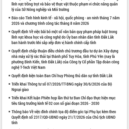
lĩnh vực trồng trọt và bảo vệ thực vật thuộc phạm vi chức năng quản
VIDEO
lý của Sở Nông nghiệp và Môi trường
Báo cáo Tình hình kinh tế - xã hội, quốc phòng - an ninh tháng 7 năm
2026 và chương trình công tác tháng 8 năm 2026
Quyết định Về việc bãi bỏ một số văn bản quy phạm pháp luật trong
lĩnh vực khoa học và công nghệ do Ủy ban nhân dân tỉnh Đắk Lắk
ban hành trước khi sắp xếp đơn vị hành chính cấp tỉnh
Quyết định chấp thuận điều chỉnh chủ trương đầu tư dự án Xây dựng
nhà máy xử lý rác thải tại thành phố Tuy Hòa, tỉnh Phú Yên (nay là
phường Bình Kiến, tỉnh Đắk Lắk) của Công ty Cổ phần Tập đoàn công
Khám bệnh, cấp phát thuốc miễn phí
nghệ T-Tech Việt Nam
và tặng quà người dân xã Cư Pui
Quyết định kiện toàn Ban Chỉ huy Phòng thủ dân sự tỉnh Đắk Lắk
Hội nghị UBND tỉnh Đắk Lắk thường kỳ
tháng 7/2026
Triển khai Thông tư số 07/2026/TT-BNG ngày 30/6/2026 của Bộ
Ngoại giao
Lễ truy tặng danh hiệu “Bà Mẹ Việt
Nam Anh hùng” và trao Huân chương
Triển khai Kết luận Phiên họp lần thứ tư Ban Chỉ đạo thực hiện mục
Lao động
tiêu tăng trưởng kinh tế 02 con số giai đoạn 2026 - 2030
ALBUM ẢNH
UBND tỉnh Đắk Lắk triển khai nhiệm
Thông báo Về việc đính chính tọa độ điểm góc tại Phụ lục kèm theo
vụ 6 tháng cuối năm 2026
Quyết định số 2317/QĐ-UBND ngày 21/7/2026 của Chủ tịch UBND
tỉnh
Kỳ họp thứ Hai, Hội đồng nhân dân
tỉnh khóa XI quyết nghị nhiều nội dung