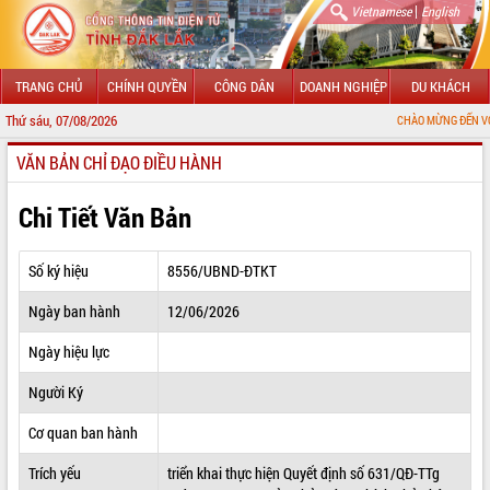
|
Vietnamese
English
TRANG CHỦ
CHÍNH QUYỀN
CÔNG DÂN
DOANH NGHIỆP
DU KHÁCH
Thứ sáu, 07/08/2026
CHÀO MỪNG ĐẾN VỚI CỔNG TH
VĂN BẢN CHỈ ĐẠO ĐIỀU HÀNH
GIỚI THIỆU
LÃNH ĐẠO UBND TỈNH
Chi Tiết Văn Bản
TIN TỨC SỰ KIỆN
Số ký hiệu
8556/UBND-ĐTKT
SỞ, BAN, NGÀNH
Ngày ban hành
12/06/2026
UBND CÁC XÃ, PHƯỜNG
Ngày hiệu lực
THÔNG TIN CHỈ ĐẠO ĐIỀU HÀNH
Người Ký
HỆ THỐNG VĂN BẢN
Cơ quan ban hành
Trích yếu
triển khai thực hiện Quyết định số 631/QĐ-TTg
VĂN BẢN HĐND TỈNH