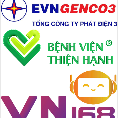
Chuyển đổi số 'mở đường' cho nông
nghiệp Đắk Lắk tăng trưởng bứt phá
Triển khai đồng bộ đo đạc, lập hồ sơ
địa chính, hoàn thiện cơ sở dữ liệu đất
đai
Ứng dụng sinh trắc học - Bước tiến
trong hành trình chuyển đổi số tại Đắk
Lắk
Đắk Lắk nâng cao hiệu quả công tác
Đảng từ Sổ tay đảng viên điện tử
Đắk Lắk đẩy mạnh nuôi biển công
nghệ, hướng tới phát triển thủy sản
bền vững
Tập huấn nâng cao năng lực triển khai
chuyển đổi số cho cán bộ, công chức
cấp xã
Đắk Lắk phát động hưởng ứng Ngày
Quyền của người tiêu dùng Việt Nam
2026
Đẩy mạnh cải cách hành chính, quyết
tâm đạt được mục tiêu tăng trưởng