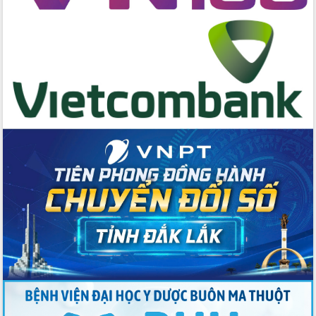
hai con số trong năm 2026
Tổ chức trang trọng Lễ hội Đền thờ
Lương Văn Chánh năm 2026
Phó Bí thư Tỉnh ủy Đắk Lắk Đỗ Hữu
Huy giữ chức Bí thư Đảng ủy Ủy Ban
Nhân dân tỉnh
Bệnh án điện tử thúc đẩy chuyển đổi
số y tế tại Đắk Lắk
Chuyển đổi số thư viện: Mở rộng
không gian tri thức trong thời đại số
Đánh giá, rút kinh nghiệm công tác tổ
chức diễn tập trước ngày bầu cử
Chương trình “Gặp gỡ hữu nghị –
Friendship Meeting New Year 2026”
Bầu cử Quốc hội và HĐND: Cử tri Đắk
Lắk gửi gắm niềm tin, kỳ vọng vào lá
phiếu
Đắk Lắk sẵn sàng các điều kiện cho
Ngày hội bầu cử đại biểu Quốc hội
khóa XVI và HĐND các cấp nhiệm kỳ