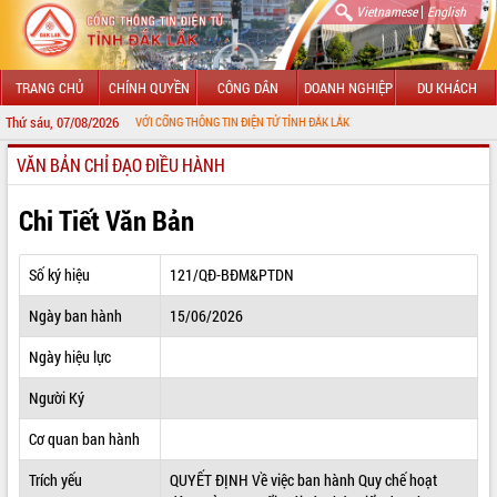
|
Vietnamese
English
TRANG CHỦ
CHÍNH QUYỀN
CÔNG DÂN
DOANH NGHIỆP
DU KHÁCH
Thứ sáu, 07/08/2026
ÀO MỪNG ĐẾN VỚI CỔNG THÔNG TIN ĐIỆN TỬ TỈNH ĐẮK LẮK
VĂN BẢN CHỈ ĐẠO ĐIỀU HÀNH
GIỚI THIỆU
LÃNH ĐẠO UBND TỈNH
Chi Tiết Văn Bản
TIN TỨC SỰ KIỆN
Số ký hiệu
121/QĐ-BĐM&PTDN
SỞ, BAN, NGÀNH
Ngày ban hành
15/06/2026
UBND CÁC XÃ, PHƯỜNG
Ngày hiệu lực
THÔNG TIN CHỈ ĐẠO ĐIỀU HÀNH
Người Ký
HỆ THỐNG VĂN BẢN
Cơ quan ban hành
Trích yếu
QUYẾT ĐỊNH Về việc ban hành Quy chế hoạt
VĂN BẢN HĐND TỈNH