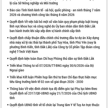
lý của Sở Nông nghiệp và Môi trường
VIDEO
Báo cáo Tình hình kinh tế - xã hội, quốc phòng - an ninh tháng 7 năm
2026 và chương trình công tác tháng 8 năm 2026
Loading the player...
Quyết định Về việc bãi bỏ một số văn bản quy phạm pháp luật trong
Khám bệnh, cấp phát thuốc miễn phí
lĩnh vực khoa học và công nghệ do Ủy ban nhân dân tỉnh Đắk Lắk
và tặng quà người dân xã Cư Pui
ban hành trước khi sắp xếp đơn vị hành chính cấp tỉnh
Hội nghị UBND tỉnh Đắk Lắk thường kỳ
Quyết định chấp thuận điều chỉnh chủ trương đầu tư dự án Xây dựng
tháng 7/2026
nhà máy xử lý rác thải tại thành phố Tuy Hòa, tỉnh Phú Yên (nay là
Lễ truy tặng danh hiệu “Bà Mẹ Việt
phường Bình Kiến, tỉnh Đắk Lắk) của Công ty Cổ phần Tập đoàn công
Nam Anh hùng” và trao Huân chương
nghệ T-Tech Việt Nam
Lao động
Quyết định kiện toàn Ban Chỉ huy Phòng thủ dân sự tỉnh Đắk Lắk
ALBUM ẢNH
UBND tỉnh Đắk Lắk triển khai nhiệm
vụ 6 tháng cuối năm 2026
Triển khai Thông tư số 07/2026/TT-BNG ngày 30/6/2026 của Bộ
Ngoại giao
Kỳ họp thứ Hai, Hội đồng nhân dân
tỉnh khóa XI quyết nghị nhiều nội dung
Triển khai Kết luận Phiên họp lần thứ tư Ban Chỉ đạo thực hiện mục
quan trọng
tiêu tăng trưởng kinh tế 02 con số giai đoạn 2026 - 2030
Bí thư Tỉnh ủy Lương Nguyễn Minh
Thông báo Về việc đính chính tọa độ điểm góc tại Phụ lục kèm theo
Triết thăm, tặng quà người có công với
Quyết định số 2317/QĐ-UBND ngày 21/7/2026 của Chủ tịch UBND
cách mạng
tỉnh
Rà soát, hoàn thiện hệ thống thiết chế
Quyết định UBND tỉnh về tổ chức lại Trung tâm Y tế Tuy An trực thuộc
văn hóa, thể thao đáp ứng yêu cầu
LIÊN KẾT WEB