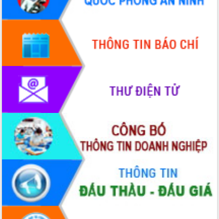
Hội thảo góp ý hồ sơ điều chỉnh quy
hoạch tỉnh Đắk Lắk thời kỳ 2021-2030,
tầm nhìn đến năm 2050
Nâng cao hiệu quả hoạt động của các
doanh nghiệp nhà nước
Hội nghị triển khai kết nối mạng
truyền số liệu chuyên dùng phục vụ cơ
quan Đảng, Nhà nước
Lễ phát động chuỗi hoạt động chung
tay làm sạch môi trường
Xã Ea Kar bước chuyển mình trong
công tác cải cách hành chính mô hình
mới
UBND tỉnh họp báo định kỳ tháng 4
năm 2026
Hội thảo khoa học “Giải pháp thúc đẩy
phát triển nền kinh tế xanh tại tỉnh
Đắk Lắk”
Tăng cường giám sát, đôn đốc thực
hiện nhiệm vụ quản lý tài sản công
hàng tuần