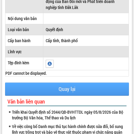
động của Ban Đổi mới và Phát triển doanh
nghiệp tỉnh Đắk Lắk
ĐIỂM TIN VĂN BẢN
Nội dung văn bản
QUY HOẠCH - KẾ HOẠCH
Loại văn bản
Quyết định
Cấp ban hành
Cấp tỉnh, thành phố
Lĩnh vực
Tệp đính kèm
PDF cannot be displayed.
Quay lại
Văn bản liên quan
Triển khai Quyết định số 2044/QĐ-BVHTTDL ngày 05/8/2026 của Bộ
trưởng Bộ Văn hóa, Thể thao và Du lịch
Về việc công bố Danh mục thủ tục hành chính được sửa đổi, bổ sung
lĩnh vực trồng trọt và bảo vệ thực vật thuộc phạm vi chức năng quản