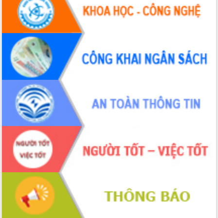
Tháo gỡ những vướng mắc, đẩy mạnh
công tác cải cách thủ tục hành chính
tại Trung tâm Phục vụ hành chính
công tỉnh
Đắk Lắk: Tôn vinh 46 giải pháp tại Hội
thi Sáng tạo Kỹ thuật 2024 - 2025
Đắk Lắk rà soát, điều chỉnh Đề án 190
về phát triển nuôi trồng thủy sản
Phó Chủ tịch UBND tỉnh Đắk Lắk
Trương Công Thái kiểm tra thực địa
Dự án cao tốc Khánh Hòa - Buôn Ma
Thuột
Định vị cà phê Việt Nam như một “di
sản sống” trong dòng chảy toàn cầu
Xây dựng nông thôn mới: Nâng cao đời
sống người dân từ những mô hình thiết
thực
Quyết liệt tháo gỡ vướng mắc, đẩy
nhanh tiến độ các dự án trọng điểm
trong Khu kinh tế Nam Phú Yên