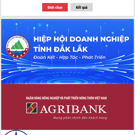
Tập huấn ứng dụng trí tuệ nhân tạo (AI)
Bình chọn
Kết quả
trong thương mại điện tử năm 2026
Đoàn đại biểu Quốc hội tỉnh Đắk Lắk
trao đổi thông tin trước Kỳ họp thứ
nhất, Quốc hội khóa XVI
Quyết liệt cải cách hành chính, khơi
thông nguồn lực phát triển
Nâng cao hiệu lực, hiệu quả HĐND
tỉnh thông qua hiện đại hóa hành chính
Xã Ea Phê gắn cải cách hành chính với
chuyển đổi số
Phó Chủ tịch Thường trực UBND tỉnh
Hồ Thị Nguyên Thảo làm việc tại Trung
tâm Phục vụ hành chính công xã Ea
Phê
Xây dựng nền hành chính số đồng
hành cùng nông dân dân, doanh nghiệp
Giai đoạn 2026-2030, Đắk Lắk phấn
đấu có 77% xã đạt chuẩn nông thôn
mới