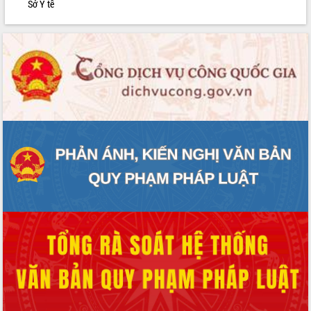
Sở Y tế
phát triển mới
Thường trực HĐND tỉnh Đắk Lắk gặp
mặt Đoàn chuyên gia y tế TP. Hồ Chí
Minh
Lễ truy điệu và an táng hài cốt liệt sĩ
tại Nghĩa trang Liệt sĩ xã Sơn Hòa
Bàn giải pháp tháo gỡ khó khăn trong
xuất khẩu sầu riêng và triển khai quy
định EUDR
Thứ trưởng Bộ Nông nghiệp và Môi
trường Nguyễn Hoàng Hiệp khảo sát
vùng trồng và doanh nghiệp đóng gói
sầu riêng tại Đắk Lắk
Trình diễn nghệ thuật chế biến các
món ăn từ sầu riêng
Đắk Lắk công bố Quy hoạch và xúc
tiến đầu tư tỉnh
Ngành cá ngừ Đắk Lắk chủ động thích
ứng để giữ vững thị trường xuất khẩu
Diễn đàn Kinh tế tư nhân Việt Nam đột