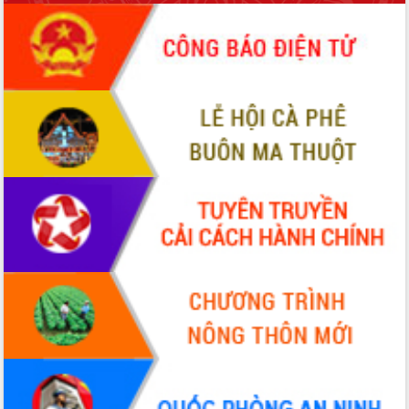
phá cơ chế - Hợp tác công tư
Đề án 06 tạo bước ngoặt đột phá trong
cải cách hành chính tỉnh Đắk Lắk
Kết nối tour, đẩy mạnh chuyển đổi số
để phát triển du lịch Đắk Lắk
Khởi động Dự án Đầu tư xây dựng hạ
tầng kỹ thuật Cụm công nghiệp Tân
Tiến
Gặp mặt các cơ quan báo chí nhân Kỷ
niệm 101 năm Ngày Báo chí Cách
mạng Việt Nam
Đắk Lắk sơ kết 4 năm triển khai thực
hiện Đề án 06 của Chính phủ
Họp báo thông tin về Hội nghị Công bố
Quy hoạch và Xúc tiến đầu tư tỉnh Đắk
Lắk
Khơi thông điểm nghẽn, đẩy nhanh
giải ngân vốn khắc phục thiên tai
HĐND tỉnh thông qua điều chỉnh Quy
hoạch tỉnh thời kỳ 2021-2030