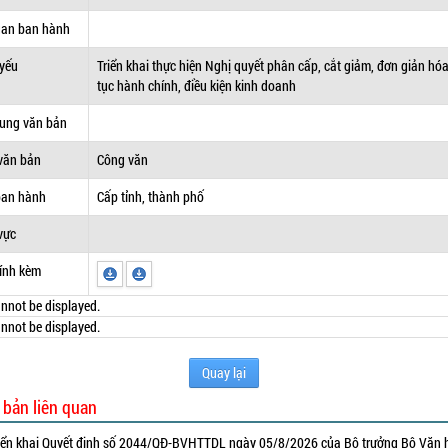
uan ban hành
 yếu
Triển khai thực hiện Nghị quyết phân cấp, cắt giảm, đơn giản hó
tục hành chính, điều kiện kinh doanh
dung văn bản
văn bản
Công văn
ban hành
Cấp tỉnh, thành phố
vực
ính kèm
nnot be displayed.
nnot be displayed.
Quay lại
 bản liên quan
iển khai Quyết định số 2044/QĐ-BVHTTDL ngày 05/8/2026 của Bộ trưởng Bộ Văn 