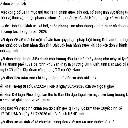
ể thao và Du lịch
 việc công bố Danh mục thủ tục hành chính được sửa đổi, bổ sung lĩnh vực trồng tr
 bảo vệ thực vật thuộc phạm vi chức năng quản lý của Sở Nông nghiệp và Môi trư
o cáo Tình hình kinh tế - xã hội, quốc phòng - an ninh tháng 7 năm 2026 và chươn
ình công tác tháng 8 năm 2026
yết định Về việc bãi bỏ một số văn bản quy phạm pháp luật trong lĩnh vực khoa họ
ng nghệ do Ủy ban nhân dân tỉnh Đắk Lắk ban hành trước khi sắp xếp đơn vị hành
ính cấp tỉnh
yết định chấp thuận điều chỉnh chủ trương đầu tư dự án Xây dựng nhà máy xử lý r
ải tại thành phố Tuy Hòa, tỉnh Phú Yên (nay là phường Bình Kiến, tỉnh Đắk Lắk) củ
ng ty Cổ phần Tập đoàn công nghệ T-Tech Việt Nam
yết định kiện toàn Ban Chỉ huy Phòng thủ dân sự tỉnh Đắk Lắk
iển khai Thông tư số 07/2026/TT-BNG ngày 30/6/2026 của Bộ Ngoại giao
iển khai Kết luận Phiên họp lần thứ tư Ban Chỉ đạo thực hiện mục tiêu tăng trưởng k
 02 con số giai đoạn 2026 - 2030
ông báo Về việc đính chính tọa độ điểm góc tại Phụ lục kèm theo Quyết định số
17/QĐ-UBND ngày 21/7/2026 của Chủ tịch UBND tỉnh
yết định UBND tỉnh về tổ chức lại Trung tâm Y tế Tuy An trực thuộc Sở Y tế