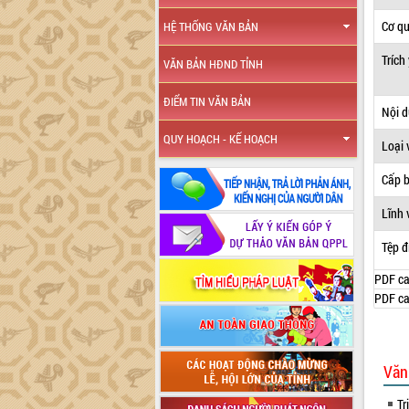
Cơ q
HỆ THỐNG VĂN BẢN
Trích
VĂN BẢN HĐND TỈNH
ĐIỂM TIN VĂN BẢN
Nội 
QUY HOẠCH - KẾ HOẠCH
Loại 
Cấp 
Lĩnh 
Tệp đ
PDF ca
PDF ca
Văn
Tr