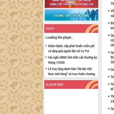
Th
Về
và
Bá
tr
VIDEO
Qu
Loading the player...
cô
ch
Khám bệnh, cấp phát thuốc miễn phí
và tặng quà người dân xã Cư Pui
Qu
th
Hội nghị UBND tỉnh Đắk Lắk thường kỳ
Cô
tháng 7/2026
Lễ truy tặng danh hiệu “Bà Mẹ Việt
Qu
Nam Anh hùng” và trao Huân chương
Tr
Lao động
Tr
ALBUM ẢNH
UBND tỉnh Đắk Lắk triển khai nhiệm
tế
vụ 6 tháng cuối năm 2026
Th
Kỳ họp thứ Hai, Hội đồng nhân dân
23
tỉnh khóa XI quyết nghị nhiều nội dung
quan trọng
Qu
Bí thư Tỉnh ủy Lương Nguyễn Minh