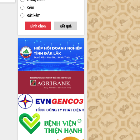
Kém
Rất kém
Bình chọn
Kết quả