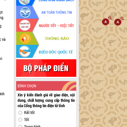
ọt
ờng
g
c và
ác
a
BÌNH CHỌN
inh
Xin ý kiến đánh giá về giao diện, nội
dung, chất lượng cung cấp thông tin
của Cổng thông tin điện tử tỉnh
Rất tốt
Tốt
Trung bình