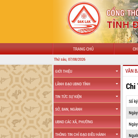
TRANG CHỦ
CH
Thứ sáu, 07/08/2026
VĂN B
GIỚI THIỆU
Chi
LÃNH ĐẠO UBND TỈNH
TIN TỨC SỰ KIỆN
Số ký
SỞ, BAN, NGÀNH
Ngày
UBND CÁC XÃ, PHƯỜNG
Ngày 
THÔNG TIN CHỈ ĐẠO ĐIỀU HÀNH
Ngườ