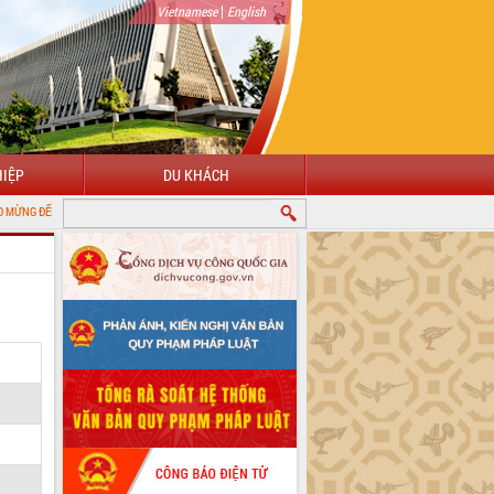
|
Vietnamese
English
IỆP
DU KHÁCH
I CỔNG THÔNG TIN ĐIỆN TỬ TỈNH ĐẮK LẮK