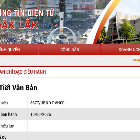
ÍNH QUYỀN
CÔNG DÂN
DOANH NGH
CHÀO MỪNG ĐẾN VỚ
ẢN CHỈ ĐẠO ĐIỀU HÀNH
 Tiết Văn Bản
 hiệu
8677/UBND-PVHCC
 ban hành
15/06/2026
hiệu lực
i Ký