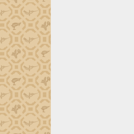
tiến đầu tư tỉnh
Ngành cá ngừ Đắk Lắk chủ động thích
ứng để giữ vững thị trường xuất khẩu
Diễn đàn Kinh tế tư nhân Việt Nam đột
phá cơ chế - Hợp tác công tư
Đề án 06 tạo bước ngoặt đột phá trong
cải cách hành chính tỉnh Đắk Lắk
Kết nối tour, đẩy mạnh chuyển đổi số
để phát triển du lịch Đắk Lắk
Khởi động Dự án Đầu tư xây dựng hạ
tầng kỹ thuật Cụm công nghiệp Tân
Tiến
Gặp mặt các cơ quan báo chí nhân Kỷ
niệm 101 năm Ngày Báo chí Cách
mạng Việt Nam
Đắk Lắk sơ kết 4 năm triển khai thực
hiện Đề án 06 của Chính phủ
Họp báo thông tin về Hội nghị Công bố
Quy hoạch và Xúc tiến đầu tư tỉnh Đắk
Lắk