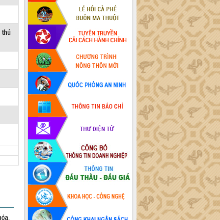
a thủ
hóa,