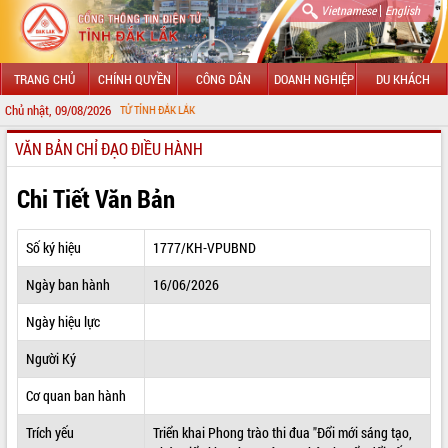
|
Vietnamese
English
TRANG CHỦ
CHÍNH QUYỀN
CÔNG DÂN
DOANH NGHIỆP
DU KHÁCH
Chủ nhật, 09/08/2026
THÔNG TIN ĐIỆN TỬ TỈNH ĐẮK LẮK
VĂN BẢN CHỈ ĐẠO ĐIỀU HÀNH
GIỚI THIỆU
LÃNH ĐẠO UBND TỈNH
Chi Tiết Văn Bản
TIN TỨC SỰ KIỆN
Số ký hiệu
1777/KH-VPUBND
SỞ, BAN, NGÀNH
Ngày ban hành
16/06/2026
UBND CÁC XÃ, PHƯỜNG
Ngày hiệu lực
THÔNG TIN CHỈ ĐẠO ĐIỀU HÀNH
Người Ký
HỆ THỐNG VĂN BẢN
Cơ quan ban hành
Trích yếu
Triển khai Phong trào thi đua "Đổi mới sáng tạo,
VĂN BẢN HĐND TỈNH