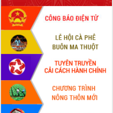
ứng để giữ vững thị trường xuất khẩu
Diễn đàn Kinh tế tư nhân Việt Nam đột
phá cơ chế - Hợp tác công tư
Đề án 06 tạo bước ngoặt đột phá trong
cải cách hành chính tỉnh Đắk Lắk
Kết nối tour, đẩy mạnh chuyển đổi số
để phát triển du lịch Đắk Lắk
Khởi động Dự án Đầu tư xây dựng hạ
tầng kỹ thuật Cụm công nghiệp Tân
Tiến
Gặp mặt các cơ quan báo chí nhân Kỷ
niệm 101 năm Ngày Báo chí Cách
mạng Việt Nam
Đắk Lắk sơ kết 4 năm triển khai thực
hiện Đề án 06 của Chính phủ
Họp báo thông tin về Hội nghị Công bố
Quy hoạch và Xúc tiến đầu tư tỉnh Đắk
Lắk
Khơi thông điểm nghẽn, đẩy nhanh
giải ngân vốn khắc phục thiên tai