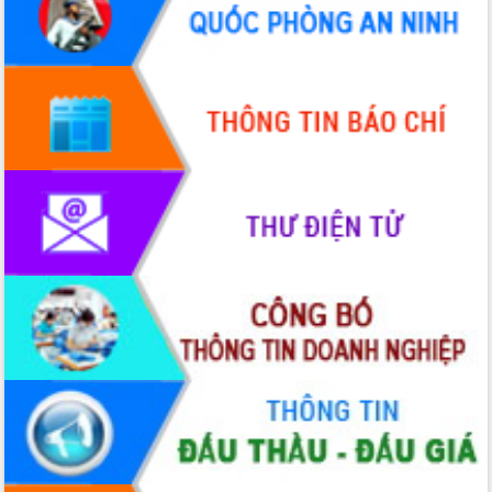
HĐND tỉnh thông qua điều chỉnh Quy
hoạch tỉnh thời kỳ 2021-2030
Hội thảo góp ý hồ sơ điều chỉnh quy
hoạch tỉnh Đắk Lắk thời kỳ 2021-2030,
tầm nhìn đến năm 2050
Nâng cao hiệu quả hoạt động của các
doanh nghiệp nhà nước
Hội nghị triển khai kết nối mạng
truyền số liệu chuyên dùng phục vụ cơ
quan Đảng, Nhà nước
Lễ phát động chuỗi hoạt động chung
tay làm sạch môi trường
Xã Ea Kar bước chuyển mình trong
công tác cải cách hành chính mô hình
mới
UBND tỉnh họp báo định kỳ tháng 4
năm 2026
Hội thảo khoa học “Giải pháp thúc đẩy
phát triển nền kinh tế xanh tại tỉnh
Đắk Lắk”
Tăng cường giám sát, đôn đốc thực