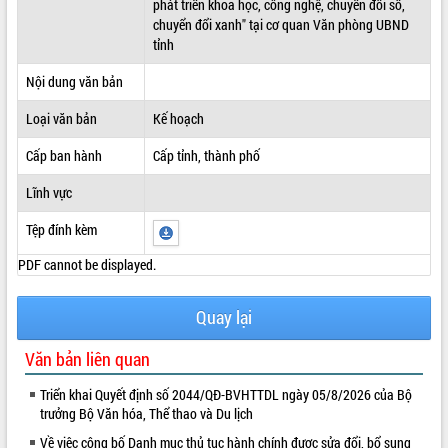
phát triển khoa học, công nghệ, chuyển đổi số,
chuyển đổi xanh" tại cơ quan Văn phòng UBND
ĐIỂM TIN VĂN BẢN
tỉnh
QUY HOẠCH - KẾ HOẠCH
Nội dung văn bản
Loại văn bản
Kế hoạch
Cấp ban hành
Cấp tỉnh, thành phố
Lĩnh vực
Tệp đính kèm
PDF cannot be displayed.
Quay lại
Văn bản liên quan
Triển khai Quyết định số 2044/QĐ-BVHTTDL ngày 05/8/2026 của Bộ
trưởng Bộ Văn hóa, Thể thao và Du lịch
Về việc công bố Danh mục thủ tục hành chính được sửa đổi, bổ sung