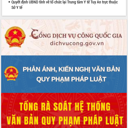
Quyết định UBND tỉnh về tổ chức lại Trung tâm Y tế Tuy An trực thuộc
Rà soát, hoàn thiện hệ thống thiết chế
Sở Y tế
văn hóa, thể thao đáp ứng yêu cầu
phát triển mới
Thường trực HĐND tỉnh Đắk Lắk gặp
mặt Đoàn chuyên gia y tế TP. Hồ Chí
Minh
Lễ truy điệu và an táng hài cốt liệt sĩ
tại Nghĩa trang Liệt sĩ xã Sơn Hòa
Bàn giải pháp tháo gỡ khó khăn trong
xuất khẩu sầu riêng và triển khai quy
định EUDR
Thứ trưởng Bộ Nông nghiệp và Môi
trường Nguyễn Hoàng Hiệp khảo sát
vùng trồng và doanh nghiệp đóng gói
sầu riêng tại Đắk Lắk
Trình diễn nghệ thuật chế biến các
món ăn từ sầu riêng
Đắk Lắk công bố Quy hoạch và xúc
tiến đầu tư tỉnh
Ngành cá ngừ Đắk Lắk chủ động thích