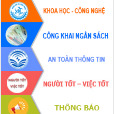
hiện nhiệm vụ quản lý tài sản công
hàng tuần
Tháo gỡ những vướng mắc, đẩy mạnh
công tác cải cách thủ tục hành chính
tại Trung tâm Phục vụ hành chính
công tỉnh
Đắk Lắk: Tôn vinh 46 giải pháp tại Hội
thi Sáng tạo Kỹ thuật 2024 - 2025
Đắk Lắk rà soát, điều chỉnh Đề án 190
về phát triển nuôi trồng thủy sản
Phó Chủ tịch UBND tỉnh Đắk Lắk
Trương Công Thái kiểm tra thực địa
Dự án cao tốc Khánh Hòa - Buôn Ma
Thuột
Định vị cà phê Việt Nam như một “di
sản sống” trong dòng chảy toàn cầu
Xây dựng nông thôn mới: Nâng cao đời
sống người dân từ những mô hình thiết
thực
Quyết liệt tháo gỡ vướng mắc, đẩy