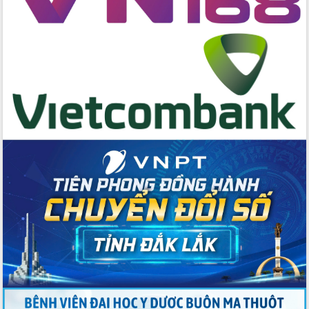
Đẩy mạnh cải cách hành chính, quyết
tâm đạt được mục tiêu tăng trưởng
hai con số trong năm 2026
Tổ chức trang trọng Lễ hội Đền thờ
Lương Văn Chánh năm 2026
Phó Bí thư Tỉnh ủy Đắk Lắk Đỗ Hữu
Huy giữ chức Bí thư Đảng ủy Ủy Ban
Nhân dân tỉnh
Bệnh án điện tử thúc đẩy chuyển đổi
số y tế tại Đắk Lắk
Chuyển đổi số thư viện: Mở rộng
không gian tri thức trong thời đại số
Đánh giá, rút kinh nghiệm công tác tổ
chức diễn tập trước ngày bầu cử
Chương trình “Gặp gỡ hữu nghị –
Friendship Meeting New Year 2026”
Bầu cử Quốc hội và HĐND: Cử tri Đắk
Lắk gửi gắm niềm tin, kỳ vọng vào lá
phiếu
Đắk Lắk sẵn sàng các điều kiện cho