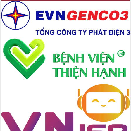
đấu có 77% xã đạt chuẩn nông thôn
mới
Chuyển đổi số 'mở đường' cho nông
nghiệp Đắk Lắk tăng trưởng bứt phá
Triển khai đồng bộ đo đạc, lập hồ sơ
địa chính, hoàn thiện cơ sở dữ liệu đất
đai
Ứng dụng sinh trắc học - Bước tiến
trong hành trình chuyển đổi số tại Đắk
Lắk
Đắk Lắk nâng cao hiệu quả công tác
Đảng từ Sổ tay đảng viên điện tử
Đắk Lắk đẩy mạnh nuôi biển công
nghệ, hướng tới phát triển thủy sản
bền vững
Tập huấn nâng cao năng lực triển khai
chuyển đổi số cho cán bộ, công chức
cấp xã
Đắk Lắk phát động hưởng ứng Ngày
Quyền của người tiêu dùng Việt Nam
2026