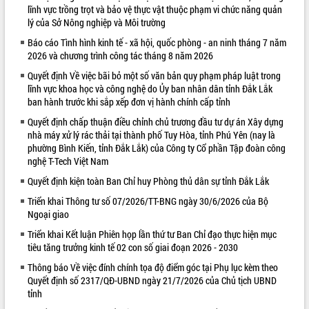
lĩnh vực trồng trọt và bảo vệ thực vật thuộc phạm vi chức năng quản
VIDEO
lý của Sở Nông nghiệp và Môi trường
Báo cáo Tình hình kinh tế - xã hội, quốc phòng - an ninh tháng 7 năm
Loading the player...
2026 và chương trình công tác tháng 8 năm 2026
Trailer Lễ hội Sầu riêng Đắk Lắk năm
Quyết định Về việc bãi bỏ một số văn bản quy phạm pháp luật trong
2026
lĩnh vực khoa học và công nghệ do Ủy ban nhân dân tỉnh Đắk Lắk
Khám bệnh, cấp phát thuốc miễn phí
ban hành trước khi sắp xếp đơn vị hành chính cấp tỉnh
và tặng quà người dân xã Cư Pui
Quyết định chấp thuận điều chỉnh chủ trương đầu tư dự án Xây dựng
Hội nghị UBND tỉnh Đắk Lắk thường kỳ
nhà máy xử lý rác thải tại thành phố Tuy Hòa, tỉnh Phú Yên (nay là
tháng 7/2026
phường Bình Kiến, tỉnh Đắk Lắk) của Công ty Cổ phần Tập đoàn công
Lễ truy tặng danh hiệu “Bà Mẹ Việt
nghệ T-Tech Việt Nam
ALBUM ẢNH
Nam Anh hùng” và trao Huân chương
Quyết định kiện toàn Ban Chỉ huy Phòng thủ dân sự tỉnh Đắk Lắk
Lao động
Triển khai Thông tư số 07/2026/TT-BNG ngày 30/6/2026 của Bộ
UBND tỉnh Đắk Lắk triển khai nhiệm
Ngoại giao
vụ 6 tháng cuối năm 2026
Triển khai Kết luận Phiên họp lần thứ tư Ban Chỉ đạo thực hiện mục
Kỳ họp thứ Hai, Hội đồng nhân dân
tiêu tăng trưởng kinh tế 02 con số giai đoạn 2026 - 2030
tỉnh khóa XI quyết nghị nhiều nội dung
quan trọng
Thông báo Về việc đính chính tọa độ điểm góc tại Phụ lục kèm theo
Bí thư Tỉnh ủy Lương Nguyễn Minh
Quyết định số 2317/QĐ-UBND ngày 21/7/2026 của Chủ tịch UBND
tỉnh
Triết thăm, tặng quà người có công với
cách mạng
LIÊN KẾT WEB