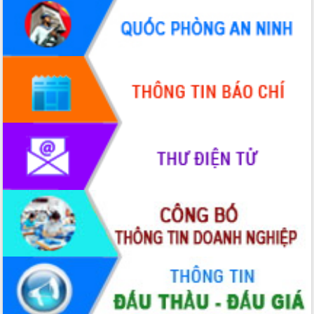
HĐND tỉnh thông qua điều chỉnh Quy
hoạch tỉnh thời kỳ 2021-2030
Hội thảo góp ý hồ sơ điều chỉnh quy
hoạch tỉnh Đắk Lắk thời kỳ 2021-2030,
tầm nhìn đến năm 2050
Nâng cao hiệu quả hoạt động của các
doanh nghiệp nhà nước
Hội nghị triển khai kết nối mạng
truyền số liệu chuyên dùng phục vụ cơ
quan Đảng, Nhà nước
Lễ phát động chuỗi hoạt động chung
tay làm sạch môi trường
Xã Ea Kar bước chuyển mình trong
công tác cải cách hành chính mô hình
mới
UBND tỉnh họp báo định kỳ tháng 4
năm 2026
Hội thảo khoa học “Giải pháp thúc đẩy
phát triển nền kinh tế xanh tại tỉnh
Đắk Lắk”
Tăng cường giám sát, đôn đốc thực