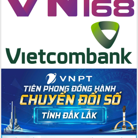
Đẩy mạnh cải cách hành chính, quyết
tâm đạt được mục tiêu tăng trưởng
hai con số trong năm 2026
Tổ chức trang trọng Lễ hội Đền thờ
Lương Văn Chánh năm 2026
Phó Bí thư Tỉnh ủy Đắk Lắk Đỗ Hữu
Huy giữ chức Bí thư Đảng ủy Ủy Ban
Nhân dân tỉnh
Bệnh án điện tử thúc đẩy chuyển đổi
số y tế tại Đắk Lắk
Chuyển đổi số thư viện: Mở rộng
không gian tri thức trong thời đại số
Đánh giá, rút kinh nghiệm công tác tổ
chức diễn tập trước ngày bầu cử
Chương trình “Gặp gỡ hữu nghị –
Friendship Meeting New Year 2026”
Bầu cử Quốc hội và HĐND: Cử tri Đắk
Lắk gửi gắm niềm tin, kỳ vọng vào lá
phiếu
Đắk Lắk sẵn sàng các điều kiện cho