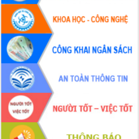
hiện nhiệm vụ quản lý tài sản công
hàng tuần
Tháo gỡ những vướng mắc, đẩy mạnh
công tác cải cách thủ tục hành chính
tại Trung tâm Phục vụ hành chính
công tỉnh
Đắk Lắk: Tôn vinh 46 giải pháp tại Hội
thi Sáng tạo Kỹ thuật 2024 - 2025
Đắk Lắk rà soát, điều chỉnh Đề án 190
về phát triển nuôi trồng thủy sản
Phó Chủ tịch UBND tỉnh Đắk Lắk
Trương Công Thái kiểm tra thực địa
Dự án cao tốc Khánh Hòa - Buôn Ma
Thuột
Định vị cà phê Việt Nam như một “di
sản sống” trong dòng chảy toàn cầu
Xây dựng nông thôn mới: Nâng cao đời
sống người dân từ những mô hình thiết
thực
Quyết liệt tháo gỡ vướng mắc, đẩy