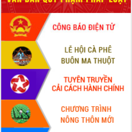
ứng để giữ vững thị trường xuất khẩu
Diễn đàn Kinh tế tư nhân Việt Nam đột
phá cơ chế - Hợp tác công tư
Đề án 06 tạo bước ngoặt đột phá trong
cải cách hành chính tỉnh Đắk Lắk
Kết nối tour, đẩy mạnh chuyển đổi số
để phát triển du lịch Đắk Lắk
Khởi động Dự án Đầu tư xây dựng hạ
tầng kỹ thuật Cụm công nghiệp Tân
Tiến
Gặp mặt các cơ quan báo chí nhân Kỷ
niệm 101 năm Ngày Báo chí Cách
mạng Việt Nam
Đắk Lắk sơ kết 4 năm triển khai thực
hiện Đề án 06 của Chính phủ
Họp báo thông tin về Hội nghị Công bố
Quy hoạch và Xúc tiến đầu tư tỉnh Đắk
Lắk
Khơi thông điểm nghẽn, đẩy nhanh
giải ngân vốn khắc phục thiên tai