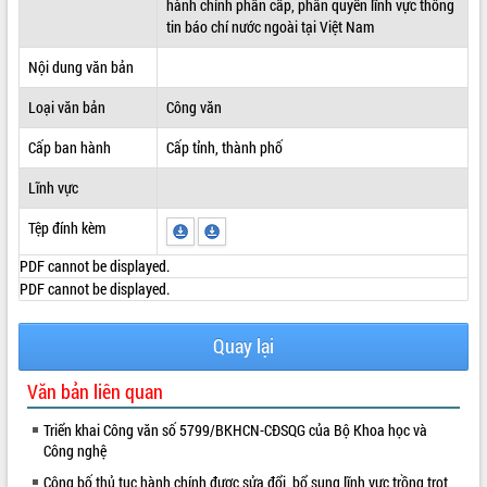
hành chính phân cấp, phân quyền lĩnh vực thông
tin báo chí nước ngoài tại Việt Nam
ĐIỂM TIN VĂN BẢN
Nội dung văn bản
QUY HOẠCH - KẾ HOẠCH
Loại văn bản
Công văn
Cấp ban hành
Cấp tỉnh, thành phố
Lĩnh vực
Tệp đính kèm
PDF cannot be displayed.
PDF cannot be displayed.
Quay lại
Văn bản liên quan
Triển khai Công văn số 5799/BKHCN-CĐSQG của Bộ Khoa học và
Công nghệ
Công bố thủ tục hành chính được sửa đổi, bổ sung lĩnh vực trồng trọt