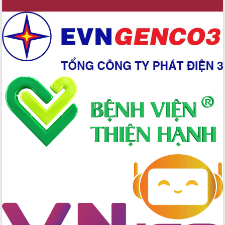
mới
Chuyển đổi số 'mở đường' cho nông
nghiệp Đắk Lắk tăng trưởng bứt phá
Triển khai đồng bộ đo đạc, lập hồ sơ
địa chính, hoàn thiện cơ sở dữ liệu đất
đai
Ứng dụng sinh trắc học - Bước tiến
trong hành trình chuyển đổi số tại Đắk
Lắk
Đắk Lắk nâng cao hiệu quả công tác
Đảng từ Sổ tay đảng viên điện tử
Đắk Lắk đẩy mạnh nuôi biển công
nghệ, hướng tới phát triển thủy sản
bền vững
Tập huấn nâng cao năng lực triển khai
chuyển đổi số cho cán bộ, công chức
cấp xã
Đắk Lắk phát động hưởng ứng Ngày
Quyền của người tiêu dùng Việt Nam
2026