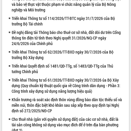
và bảo vệ thực vật thuộc phạm vi chức năng quản lý của Bộ Nông
VIDEO
nghiệp và Môi trường
Triển khai Thông tư số 114/2026/TT-BTC ngày 31/7/2026 của Bộ
trưởng Bộ Tài chính
Đề nghị đăng tải Thông báo cho thuê cơ sở nhà, đất dôi dư trên Cổng
thông tin điện tử tỉnh theo Nghị quyết 31/2026/NQ-CP ngày
24/6/2026 của Chính phủ
Triển khai Thông tư số 62/2026/TT-BXD ngày 30/7/2026 của Bộ
trưởng Bộ Xây dựng
Triển khai Quyết định số 1481/QĐ-TTg, số 1483/QĐ-TTg của Thủ
Lễ truy tặng danh hiệu “Bà Mẹ Việt
tướng Chính phủ
Nam Anh hùng” và trao Huân chương
Lao động
Triển khai Thông tư số 61/2026/TT-BXD ngày 30/7/2026 ủa Bộ Xây
UBND tỉnh Đắk Lắk triển khai nhiệm
dựng (Quy chuẩn kỹ thuật quốc gia về Công trình dân dụng - Phần 3:
vụ 6 tháng cuối năm 2026
Công trình xây dựng sử dụng năng lượng hiệu quả)
Kỳ họp thứ Hai, Hội đồng nhân dân
Khẩn trương rà soát xác định thôn vùng đồng bào dân tộc thiểu số và
tỉnh khóa XI quyết nghị nhiều nội dung
miền núi, thôn đặc biệt khó khăn sau sắp xếp theo quy định tại Nghị
quan trọng
ALBUM ẢNH
định số 272/2025/NĐ-CP
Bí thư Tỉnh ủy Lương Nguyễn Minh
Cho thuê nhà (gắn với quyền sử dụng đất) của các cơ sở nhà, đất là
Triết thăm, tặng quà người có công với
tài sản công không sử dụng vào mục đích để ở trên địa bàn phường
cách mạng
(đợt 2)