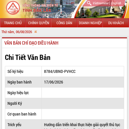
|
Vietnamese
English
TRANG CHỦ
CHÍNH QUYỀN
CÔNG DÂN
DOANH NGHIỆP
DU KHÁCH
Thứ năm, 06/08/2026
CHÀO MỪNG
VĂN BẢN CHỈ ĐẠO ĐIỀU HÀNH
GIỚI THIỆU
LÃNH ĐẠO UBND TỈNH
Chi Tiết Văn Bản
TIN TỨC SỰ KIỆN
Số ký hiệu
8784/UBND-PVHCC
SỞ, BAN, NGÀNH
Ngày ban hành
17/06/2026
UBND CÁC XÃ, PHƯỜNG
Ngày hiệu lực
THÔNG TIN CHỈ ĐẠO ĐIỀU HÀNH
Người Ký
HỆ THỐNG VĂN BẢN
Cơ quan ban hành
Trích yếu
Hướng dẫn triển khai thực hiện giải quyết thủ tục
VĂN BẢN HĐND TỈNH