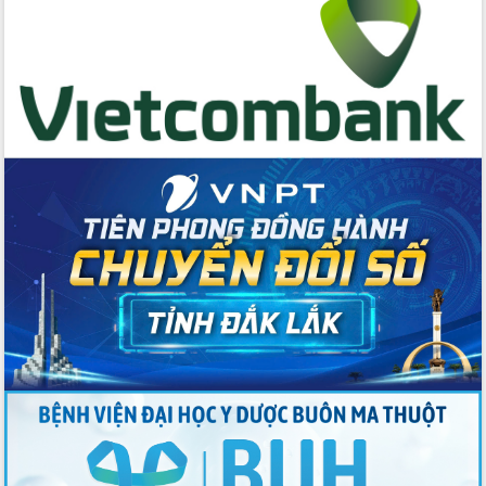
hai con số trong năm 2026
Tổ chức trang trọng Lễ hội Đền thờ
Lương Văn Chánh năm 2026
Phó Bí thư Tỉnh ủy Đắk Lắk Đỗ Hữu
Huy giữ chức Bí thư Đảng ủy Ủy Ban
Nhân dân tỉnh
Bệnh án điện tử thúc đẩy chuyển đổi
số y tế tại Đắk Lắk
Chuyển đổi số thư viện: Mở rộng
không gian tri thức trong thời đại số
Đánh giá, rút kinh nghiệm công tác tổ
chức diễn tập trước ngày bầu cử
Chương trình “Gặp gỡ hữu nghị –
Friendship Meeting New Year 2026”
Bầu cử Quốc hội và HĐND: Cử tri Đắk
Lắk gửi gắm niềm tin, kỳ vọng vào lá
phiếu
Đắk Lắk sẵn sàng các điều kiện cho
Ngày hội bầu cử đại biểu Quốc hội
khóa XVI và HĐND các cấp nhiệm kỳ