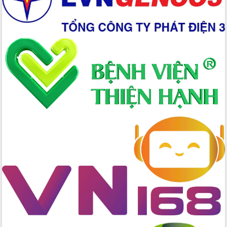
Chuyển đổi số 'mở đường' cho nông
nghiệp Đắk Lắk tăng trưởng bứt phá
Triển khai đồng bộ đo đạc, lập hồ sơ
địa chính, hoàn thiện cơ sở dữ liệu đất
đai
Ứng dụng sinh trắc học - Bước tiến
trong hành trình chuyển đổi số tại Đắk
Lắk
Đắk Lắk nâng cao hiệu quả công tác
Đảng từ Sổ tay đảng viên điện tử
Đắk Lắk đẩy mạnh nuôi biển công
nghệ, hướng tới phát triển thủy sản
bền vững
Tập huấn nâng cao năng lực triển khai
chuyển đổi số cho cán bộ, công chức
cấp xã
Đắk Lắk phát động hưởng ứng Ngày
Quyền của người tiêu dùng Việt Nam
2026
Đẩy mạnh cải cách hành chính, quyết
tâm đạt được mục tiêu tăng trưởng