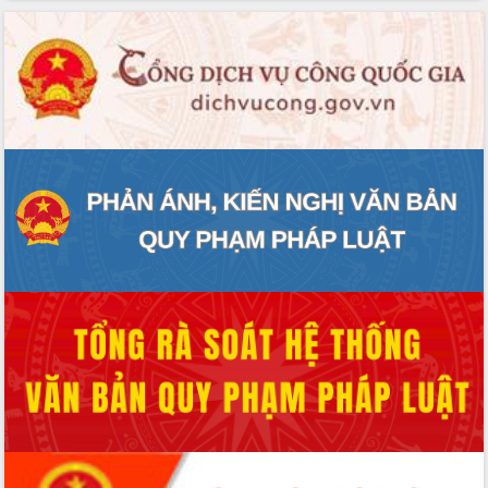
phát triển mới
Thường trực HĐND tỉnh Đắk Lắk gặp
mặt Đoàn chuyên gia y tế TP. Hồ Chí
Minh
Lễ truy điệu và an táng hài cốt liệt sĩ
tại Nghĩa trang Liệt sĩ xã Sơn Hòa
Bàn giải pháp tháo gỡ khó khăn trong
xuất khẩu sầu riêng và triển khai quy
định EUDR
Thứ trưởng Bộ Nông nghiệp và Môi
trường Nguyễn Hoàng Hiệp khảo sát
vùng trồng và doanh nghiệp đóng gói
sầu riêng tại Đắk Lắk
Trình diễn nghệ thuật chế biến các
món ăn từ sầu riêng
Đắk Lắk công bố Quy hoạch và xúc
tiến đầu tư tỉnh
Ngành cá ngừ Đắk Lắk chủ động thích
ứng để giữ vững thị trường xuất khẩu
Diễn đàn Kinh tế tư nhân Việt Nam đột