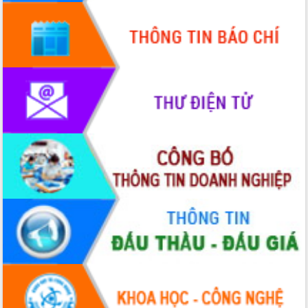
Hội thảo góp ý hồ sơ điều chỉnh quy
hoạch tỉnh Đắk Lắk thời kỳ 2021-2030,
tầm nhìn đến năm 2050
Nâng cao hiệu quả hoạt động của các
doanh nghiệp nhà nước
Hội nghị triển khai kết nối mạng
truyền số liệu chuyên dùng phục vụ cơ
quan Đảng, Nhà nước
Lễ phát động chuỗi hoạt động chung
tay làm sạch môi trường
Xã Ea Kar bước chuyển mình trong
công tác cải cách hành chính mô hình
mới
UBND tỉnh họp báo định kỳ tháng 4
năm 2026
Hội thảo khoa học “Giải pháp thúc đẩy
phát triển nền kinh tế xanh tại tỉnh
Đắk Lắk”
Tăng cường giám sát, đôn đốc thực
hiện nhiệm vụ quản lý tài sản công
hàng tuần