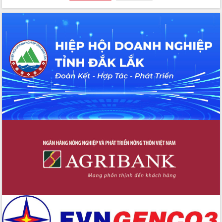
Tập huấn ứng dụng trí tuệ nhân tạo (AI)
trong thương mại điện tử năm 2026
Đoàn đại biểu Quốc hội tỉnh Đắk Lắk
trao đổi thông tin trước Kỳ họp thứ
nhất, Quốc hội khóa XVI
Quyết liệt cải cách hành chính, khơi
thông nguồn lực phát triển
Nâng cao hiệu lực, hiệu quả HĐND
tỉnh thông qua hiện đại hóa hành chính
Xã Ea Phê gắn cải cách hành chính với
chuyển đổi số
Phó Chủ tịch Thường trực UBND tỉnh
Hồ Thị Nguyên Thảo làm việc tại Trung
tâm Phục vụ hành chính công xã Ea
Phê
Xây dựng nền hành chính số đồng
hành cùng nông dân dân, doanh nghiệp
Giai đoạn 2026-2030, Đắk Lắk phấn
đấu có 77% xã đạt chuẩn nông thôn
mới