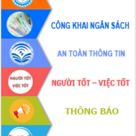
Tháo gỡ những vướng mắc, đẩy mạnh
công tác cải cách thủ tục hành chính
tại Trung tâm Phục vụ hành chính
công tỉnh
Đắk Lắk: Tôn vinh 46 giải pháp tại Hội
thi Sáng tạo Kỹ thuật 2024 - 2025
Đắk Lắk rà soát, điều chỉnh Đề án 190
về phát triển nuôi trồng thủy sản
Phó Chủ tịch UBND tỉnh Đắk Lắk
Trương Công Thái kiểm tra thực địa
Dự án cao tốc Khánh Hòa - Buôn Ma
Thuột
Định vị cà phê Việt Nam như một “di
sản sống” trong dòng chảy toàn cầu
Xây dựng nông thôn mới: Nâng cao đời
sống người dân từ những mô hình thiết
thực
Quyết liệt tháo gỡ vướng mắc, đẩy
nhanh tiến độ các dự án trọng điểm
trong Khu kinh tế Nam Phú Yên