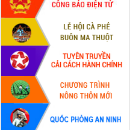
phá cơ chế - Hợp tác công tư
Đề án 06 tạo bước ngoặt đột phá trong
cải cách hành chính tỉnh Đắk Lắk
Kết nối tour, đẩy mạnh chuyển đổi số
để phát triển du lịch Đắk Lắk
Khởi động Dự án Đầu tư xây dựng hạ
tầng kỹ thuật Cụm công nghiệp Tân
Tiến
Gặp mặt các cơ quan báo chí nhân Kỷ
niệm 101 năm Ngày Báo chí Cách
mạng Việt Nam
Đắk Lắk sơ kết 4 năm triển khai thực
hiện Đề án 06 của Chính phủ
Họp báo thông tin về Hội nghị Công bố
Quy hoạch và Xúc tiến đầu tư tỉnh Đắk
Lắk
Khơi thông điểm nghẽn, đẩy nhanh
giải ngân vốn khắc phục thiên tai
HĐND tỉnh thông qua điều chỉnh Quy
hoạch tỉnh thời kỳ 2021-2030