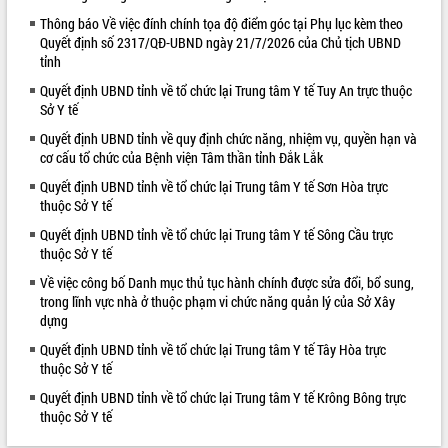
Thông báo Về việc đính chính tọa độ điểm góc tại Phụ lục kèm theo
VIDEO
Quyết định số 2317/QĐ-UBND ngày 21/7/2026 của Chủ tịch UBND
tỉnh
Loading the player...
Quyết định UBND tỉnh về tổ chức lại Trung tâm Y tế Tuy An trực thuộc
Khám bệnh, cấp phát thuốc miễn phí
Sở Y tế
và tặng quà người dân xã Cư Pui
Quyết định UBND tỉnh về quy định chức năng, nhiệm vụ, quyền hạn và
Hội nghị UBND tỉnh Đắk Lắk thường kỳ
cơ cấu tổ chức của Bệnh viện Tâm thần tỉnh Đắk Lắk
tháng 7/2026
Lễ truy tặng danh hiệu “Bà Mẹ Việt
Quyết định UBND tỉnh về tổ chức lại Trung tâm Y tế Sơn Hòa trực
thuộc Sở Y tế
Nam Anh hùng” và trao Huân chương
Lao động
Quyết định UBND tỉnh về tổ chức lại Trung tâm Y tế Sông Cầu trực
ALBUM ẢNH
UBND tỉnh Đắk Lắk triển khai nhiệm
thuộc Sở Y tế
vụ 6 tháng cuối năm 2026
Về việc công bố Danh mục thủ tục hành chính được sửa đổi, bổ sung,
Kỳ họp thứ Hai, Hội đồng nhân dân
trong lĩnh vực nhà ở thuộc phạm vi chức năng quản lý của Sở Xây
tỉnh khóa XI quyết nghị nhiều nội dung
dựng
quan trọng
Quyết định UBND tỉnh về tổ chức lại Trung tâm Y tế Tây Hòa trực
Bí thư Tỉnh ủy Lương Nguyễn Minh
thuộc Sở Y tế
Triết thăm, tặng quà người có công với
Quyết định UBND tỉnh về tổ chức lại Trung tâm Y tế Krông Bông trực
cách mạng
thuộc Sở Y tế
Rà soát, hoàn thiện hệ thống thiết chế
văn hóa, thể thao đáp ứng yêu cầu
LIÊN KẾT WEB