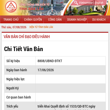
|
Vietnamese
English
TRANG CHỦ
CHÍNH QUYỀN
CÔNG DÂN
DOANH NGHIỆP
DU KHÁCH
Thứ sáu, 07/08/2026
 THÔNG TIN ĐIỆN TỬ TỈNH ĐẮK LẮK
VĂN BẢN CHỈ ĐẠO ĐIỀU HÀNH
GIỚI THIỆU
LÃNH ĐẠO UBND TỈNH
Chi Tiết Văn Bản
TIN TỨC SỰ KIỆN
Số ký hiệu
8808/UBND-ĐTKT
SỞ, BAN, NGÀNH
Ngày ban hành
17/06/2026
UBND CÁC XÃ, PHƯỜNG
Ngày hiệu lực
THÔNG TIN CHỈ ĐẠO ĐIỀU HÀNH
Người Ký
HỆ THỐNG VĂN BẢN
Cơ quan ban hành
Trích yếu
triển khai Quyết định số 1533/QĐ-BTC ngày
VĂN BẢN HĐND TỈNH