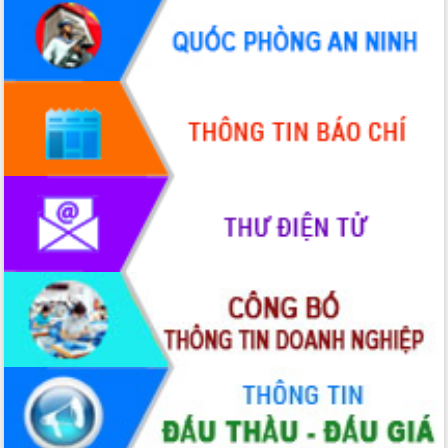
hiện Đề án 06 của Chính phủ
Họp báo thông tin về Hội nghị Công bố
Quy hoạch và Xúc tiến đầu tư tỉnh Đắk
Lắk
Khơi thông điểm nghẽn, đẩy nhanh
giải ngân vốn khắc phục thiên tai
HĐND tỉnh thông qua điều chỉnh Quy
hoạch tỉnh thời kỳ 2021-2030
Hội thảo góp ý hồ sơ điều chỉnh quy
hoạch tỉnh Đắk Lắk thời kỳ 2021-2030,
tầm nhìn đến năm 2050
Nâng cao hiệu quả hoạt động của các
doanh nghiệp nhà nước
Hội nghị triển khai kết nối mạng
truyền số liệu chuyên dùng phục vụ cơ
quan Đảng, Nhà nước
Lễ phát động chuỗi hoạt động chung
tay làm sạch môi trường
Xã Ea Kar bước chuyển mình trong
công tác cải cách hành chính mô hình
mới