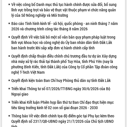
Về việc công bố Danh mục thủ tục hành chính được sửa đổi, bổ sung
VIDEO
lĩnh vực trồng trọt và bảo vệ thực vật thuộc phạm vi chức năng quản
lý của Sở Nông nghiệp và Môi trường
Báo cáo Tình hình kinh tế - xã hội, quốc phòng - an ninh tháng 7 năm
2026 và chương trình công tác tháng 8 năm 2026
Quyết định Về việc bãi bỏ một số văn bản quy phạm pháp luật trong
lĩnh vực khoa học và công nghệ do Ủy ban nhân dân tỉnh Đắk Lắk
ban hành trước khi sắp xếp đơn vị hành chính cấp tỉnh
Quyết định chấp thuận điều chỉnh chủ trương đầu tư dự án Xây dựng
nhà máy xử lý rác thải tại thành phố Tuy Hòa, tỉnh Phú Yên (nay là
Trailer Lễ hội Sầu riêng Đắk Lắk năm
phường Bình Kiến, tỉnh Đắk Lắk) của Công ty Cổ phần Tập đoàn công
2026
nghệ T-Tech Việt Nam
Khám bệnh, cấp phát thuốc miễn phí
Quyết định kiện toàn Ban Chỉ huy Phòng thủ dân sự tỉnh Đắk Lắk
và tặng quà người dân xã Cư Pui
Triển khai Thông tư số 07/2026/TT-BNG ngày 30/6/2026 của Bộ
Hội nghị UBND tỉnh Đắk Lắk thường kỳ
Ngoại giao
tháng 7/2026
Triển khai Kết luận Phiên họp lần thứ tư Ban Chỉ đạo thực hiện mục
Lễ truy tặng danh hiệu “Bà Mẹ Việt
ALBUM ẢNH
tiêu tăng trưởng kinh tế 02 con số giai đoạn 2026 - 2030
Nam Anh hùng” và trao Huân chương
Lao động
Thông báo Về việc đính chính tọa độ điểm góc tại Phụ lục kèm theo
UBND tỉnh Đắk Lắk triển khai nhiệm
Quyết định số 2317/QĐ-UBND ngày 21/7/2026 của Chủ tịch UBND
vụ 6 tháng cuối năm 2026
tỉnh