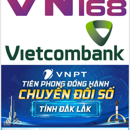
Tập huấn nâng cao năng lực triển khai
chuyển đổi số cho cán bộ, công chức
cấp xã
Đắk Lắk phát động hưởng ứng Ngày
Quyền của người tiêu dùng Việt Nam
2026
Đẩy mạnh cải cách hành chính, quyết
tâm đạt được mục tiêu tăng trưởng
hai con số trong năm 2026
Tổ chức trang trọng Lễ hội Đền thờ
Lương Văn Chánh năm 2026
Phó Bí thư Tỉnh ủy Đắk Lắk Đỗ Hữu
Huy giữ chức Bí thư Đảng ủy Ủy Ban
Nhân dân tỉnh
Bệnh án điện tử thúc đẩy chuyển đổi
số y tế tại Đắk Lắk
Chuyển đổi số thư viện: Mở rộng
không gian tri thức trong thời đại số
Đánh giá, rút kinh nghiệm công tác tổ
chức diễn tập trước ngày bầu cử