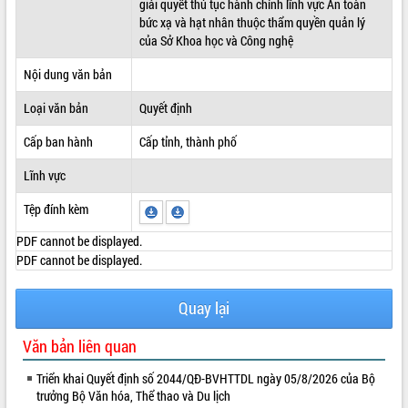
giải quyết thủ tục hành chính lĩnh vực An toàn
bức xạ và hạt nhân thuộc thẩm quyền quản lý
ĐIỂM TIN VĂN BẢN
của Sở Khoa học và Công nghệ
QUY HOẠCH - KẾ HOẠCH
Nội dung văn bản
Loại văn bản
Quyết định
Cấp ban hành
Cấp tỉnh, thành phố
Lĩnh vực
Tệp đính kèm
PDF cannot be displayed.
PDF cannot be displayed.
Quay lại
Văn bản liên quan
Triển khai Quyết định số 2044/QĐ-BVHTTDL ngày 05/8/2026 của Bộ
trưởng Bộ Văn hóa, Thể thao và Du lịch