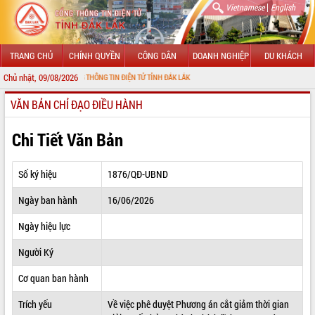
|
Vietnamese
English
TRANG CHỦ
CHÍNH QUYỀN
CÔNG DÂN
DOANH NGHIỆP
DU KHÁCH
Chủ nhật, 09/08/2026
ẾN VỚI CỔNG THÔNG TIN ĐIỆN TỬ TỈNH ĐẮK LẮK
VĂN BẢN CHỈ ĐẠO ĐIỀU HÀNH
GIỚI THIỆU
LÃNH ĐẠO UBND TỈNH
Chi Tiết Văn Bản
TIN TỨC SỰ KIỆN
Số ký hiệu
1876/QĐ-UBND
SỞ, BAN, NGÀNH
Ngày ban hành
16/06/2026
UBND CÁC XÃ, PHƯỜNG
Ngày hiệu lực
THÔNG TIN CHỈ ĐẠO ĐIỀU HÀNH
Người Ký
HỆ THỐNG VĂN BẢN
Cơ quan ban hành
Trích yếu
Về việc phê duyệt Phương án cắt giảm thời gian
VĂN BẢN HĐND TỈNH