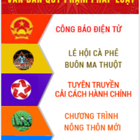
sầu riêng tại Đắk Lắk
Trình diễn nghệ thuật chế biến các
món ăn từ sầu riêng
Đắk Lắk công bố Quy hoạch và xúc
tiến đầu tư tỉnh
Ngành cá ngừ Đắk Lắk chủ động thích
ứng để giữ vững thị trường xuất khẩu
Diễn đàn Kinh tế tư nhân Việt Nam đột
phá cơ chế - Hợp tác công tư
Đề án 06 tạo bước ngoặt đột phá trong
cải cách hành chính tỉnh Đắk Lắk
Kết nối tour, đẩy mạnh chuyển đổi số
để phát triển du lịch Đắk Lắk
Khởi động Dự án Đầu tư xây dựng hạ
tầng kỹ thuật Cụm công nghiệp Tân
Tiến
Gặp mặt các cơ quan báo chí nhân Kỷ
niệm 101 năm Ngày Báo chí Cách
mạng Việt Nam
Đắk Lắk sơ kết 4 năm triển khai thực