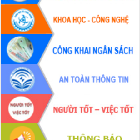
UBND tỉnh họp báo định kỳ tháng 4
năm 2026
Hội thảo khoa học “Giải pháp thúc đẩy
phát triển nền kinh tế xanh tại tỉnh
Đắk Lắk”
Tăng cường giám sát, đôn đốc thực
hiện nhiệm vụ quản lý tài sản công
hàng tuần
Tháo gỡ những vướng mắc, đẩy mạnh
công tác cải cách thủ tục hành chính
tại Trung tâm Phục vụ hành chính
công tỉnh
Đắk Lắk: Tôn vinh 46 giải pháp tại Hội
thi Sáng tạo Kỹ thuật 2024 - 2025
Đắk Lắk rà soát, điều chỉnh Đề án 190
về phát triển nuôi trồng thủy sản
Phó Chủ tịch UBND tỉnh Đắk Lắk
Trương Công Thái kiểm tra thực địa
Dự án cao tốc Khánh Hòa - Buôn Ma
Thuột