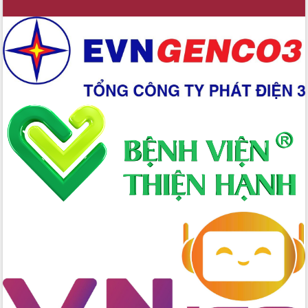
Hồ Thị Nguyên Thảo làm việc tại Trung
tâm Phục vụ hành chính công xã Ea
Phê
Xây dựng nền hành chính số đồng
hành cùng nông dân dân, doanh nghiệp
Giai đoạn 2026-2030, Đắk Lắk phấn
đấu có 77% xã đạt chuẩn nông thôn
mới
Chuyển đổi số 'mở đường' cho nông
nghiệp Đắk Lắk tăng trưởng bứt phá
Triển khai đồng bộ đo đạc, lập hồ sơ
địa chính, hoàn thiện cơ sở dữ liệu đất
đai
Ứng dụng sinh trắc học - Bước tiến
trong hành trình chuyển đổi số tại Đắk
Lắk
Đắk Lắk nâng cao hiệu quả công tác
Đảng từ Sổ tay đảng viên điện tử
Đắk Lắk đẩy mạnh nuôi biển công
nghệ, hướng tới phát triển thủy sản
bền vững